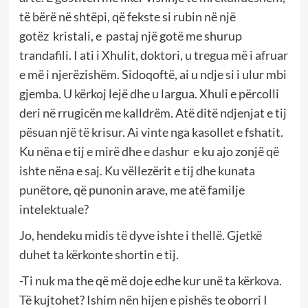
të bërë në shtëpi, që fekste si rubin në një
gotëz kristali, e pastaj një gotë me shurup
trandafili. I ati i Xhulit, doktori, u tregua më i afruar
e më i njerëzishëm. Sidoqoftë, ai u ndje si i ulur mbi
gjemba. U kërkoj lejë dhe u largua. Xhuli e përcolli
deri në rrugicën me kalldrëm. Atë ditë ndjenjat e tij
pësuan një të krisur. Ai vinte nga kasollet e fshatit.
Ku nëna e tij e mirë dhe e dashur e ku ajo zonjë që
ishte nëna e saj. Ku vëllezërit e tij dhe kunata
punëtore, që punonin arave, me atë familje
intelektuale?
Jo, hendeku midis të dyve ishte i thellë. Gjetkë
duhet ta kërkonte shortin e tij.
-Ti nuk ma the që më doje edhe kur unë ta kërkova.
Të kujtohet? Ishim nën hijen e pishës te oborri I