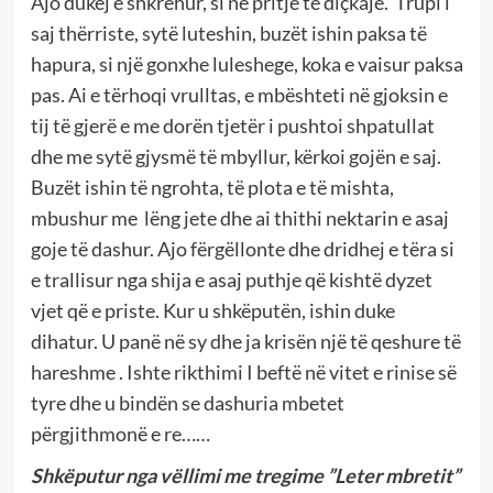
Ajo dukej e shkrehur, si në pritje të diçkaje. Trupi i
saj thërriste, sytë luteshin, buzët ishin paksa të
hapura, si një gonxhe luleshege, koka e vaisur paksa
pas. Ai e tërhoqi vrulltas, e mbështeti në gjoksin e
tij të gjerë e me dorën tjetër i pushtoi shpatullat
dhe me sytë gjysmë të mbyllur, kërkoi gojën e saj.
Buzët ishin të ngrohta, të plota e të mishta,
mbushur me lëng jete dhe ai thithi nektarin e asaj
goje të dashur. Ajo fërgëllonte dhe dridhej e tëra si
e trallisur nga shija e asaj puthje që kishtë dyzet
vjet që e priste. Kur u shkëputën, ishin duke
dihatur. U panë në sy dhe ja krisën një të qeshure të
hareshme . Ishte rikthimi I beftë në vitet e rinise së
tyre dhe u bindën se dashuria mbetet
përgjithmonë e re……
Shkëputur nga vëllimi me tregime ”Leter mbretit”