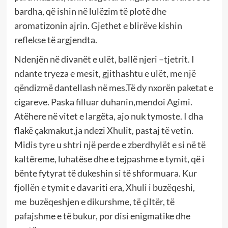
bardha, që ishin në lulëzim të plotë dhe
aromatizonin ajrin. Gjethet e blirëve kishin
reflekse të argjendta.
Ndenjën në divanët e ulët, ballë njeri –tjetrit. I
ndante tryeza e mesit, gjithashtu e ulët, me një
qëndizmë dantellash në mes.Të dy nxorën paketat e
cigareve. Paska filluar duhanin,mendoi Agimi.
Atëhere në vitet e largëta, ajo nuk tymoste. I dha
flakë çakmakut,ja ndezi Xhulit, pastaj të vetin.
Midis tyre u shtri një perde e zberdhylët e si në të
kaltëreme, luhatëse dhe e tejpashme e tymit, që i
bënte fytyrat të dukeshin si të shformuara. Kur
fjollën e tymit e davariti era, Xhuli i buzëqeshi,
me buzëqeshjen e dikurshme, të çiltër, të
pafajshme e të bukur, por disi enigmatike dhe