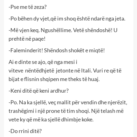
-Pse me të zeza?
-Po bëhen dy vjet,që im shoq është ndarë nga jeta.
-Më vjen keq. Ngushëllime. Vetë shëndoshë! U
prehtë në paqe!
-Faleminderit! Shëndosh shokët e miqtë!
Ai e dinte se ajo, që nga mesi i
viteve nëntëdhjetë jetonte në Itali. Vuri re që të
bijat e flisnin shqipen me theks të huaj.
-Keni ditë që keni ardhur?
-Po. Na ka sjellë, veç mallit për vendin dhe njerëzit,
trashëgimi i një prone të tim shoqi. Një telash më
vete ky që më ka sjellë dhimbje koke.
-Do rrini ditë?