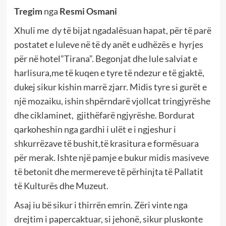
Tregim
nga
Resmi Osmani
Xhuli me dy të bijat ngadalësuan hapat, për të parë
postatet e luleve në të dy anët e udhëzës e hyrjes
për në hotel”Tirana”. Begonjat dhe lule salviat e
harlisura,me të kuqen e tyre të ndezur e të gjaktë,
dukej sikur kishin marrë zjarr. Midis tyre si gurët e
një mozaiku, ishin shpërndarë vjollcat tringjyrëshe
dhe ciklaminet, gjithëfarë ngjyrëshe. Bordurat
qarkoheshin nga gardhi i ulët e i ngjeshur i
shkurrëzave të bushit,të krasitura e formësuara
për merak. Ishte një pamje e bukur midis masiveve
të betonit dhe mermereve të përhinjta të Pallatit
të Kulturës dhe Muzeut.
Asaj iu bë sikur i thirrën emrin. Zëri vinte nga
drejtim i papercaktuar, si jehonë, sikur pluskonte