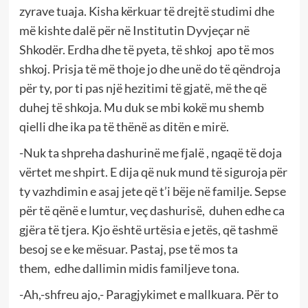
zyrave tuaja. Kisha kërkuar të drejtë studimi dhe
më kishte dalë për në Institutin Dyvjeçar në
Shkodër. Erdha dhe të pyeta, të shkoj apo të mos
shkoj. Prisja të më thoje jo dhe unë do të qëndroja
për ty, por ti pas një hezitimi të gjatë, më the që
duhej të shkoja. Mu duk se mbi kokë mu shemb
qielli dhe ika pa të thënë as ditën e mirë.
-Nuk ta shpreha dashurinë me fjalë , ngaqë të doja
vërtet me shpirt. E dija që nuk mund të siguroja për
ty vazhdimin e asaj jete që t’i bëje në familje. Sepse
për të qënë e lumtur, veç dashurisë, duhen edhe ca
gjëra të tjera. Kjo është urtësia e jetës, që tashmë
besoj se e ke mësuar. Pastaj, pse të mos ta
them, edhe dallimin midis familjeve tona.
-Ah,-shfreu ajo,- Paragjykimet e mallkuara. Për to