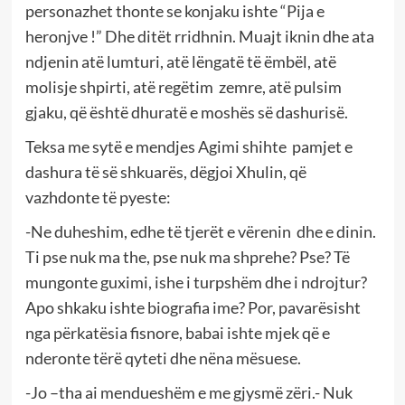
personazhet thonte se konjaku ishte “Pija e
heronjve !” Dhe ditët rridhnin. Muajt iknin dhe ata
ndjenin atë lumturi, atë lëngatë të ëmbël, atë
molisje shpirti, atë regëtim zemre, atë pulsim
gjaku, që është dhuratë e moshës së dashurisë.
Teksa me sytë e mendjes Agimi shihte pamjet e
dashura të së shkuarës, dëgjoi Xhulin, që
vazhdonte të pyeste:
-Ne duheshim, edhe të tjerët e vërenin dhe e dinin.
Ti pse nuk ma the, pse nuk ma shprehe? Pse? Të
mungonte guximi, ishe i turpshëm dhe i ndrojtur?
Apo shkaku ishte biografia ime? Por, pavarësisht
nga përkatësia fisnore, babai ishte mjek që e
nderonte tërë qyteti dhe nëna mësuese.
-Jo –tha ai mendueshëm e me gjysmë zëri.- Nuk