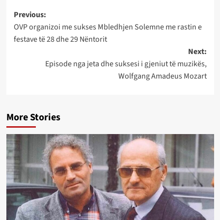
Post
Previous:
OVP organizoi me sukses Mbledhjen Solemne me rastin e
navigation
festave të 28 dhe 29 Nëntorit
Next:
Episode nga jeta dhe suksesi i gjeniut të muzikës,
Wolfgang Amadeus Mozart
More Stories