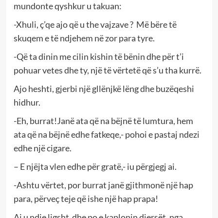
mundonte qyshkur u takuan:
-Xhuli, ç’qe ajo që u the vajzave ? Më bëre të
skuqem e të ndjehem në zor para tyre.
-Që ta dinin me cilin kishin të bënin dhe për t’i
pohuar vetes dhe ty, një të vërtetë që s’u tha kurrë.
Ajo heshti, gjerbi një gllënjkë lëng dhe buzëqeshi
hidhur.
-Eh, burrat!Janë ata që na bëjnë të lumtura, hem
ata që na bëjnë edhe fatkeqe,- pohoi e pastaj ndezi
edhe një cigare.
– E njëjta vlen edhe për gratë,- iu përgjegj ai.
-Ashtu vërtet, por burrat janë gjithmonë një hap
para, përveç teje që ishe një hap prapa!
Ai u ndje ligsht dhe po e kaplonin djersët, nga