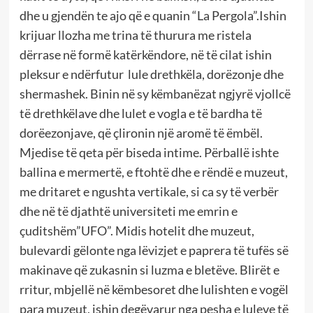
dhe u gjendën te ajo që e quanin “La Pergola”.Ishin
krijuar llozha me trina të thurura me ristela
dërrase në formë katërkëndore, në të cilat ishin
pleksur e ndërfutur lule drethkëla, dorëzonje dhe
shermashek. Binin në sy këmbanëzat ngjyrë vjollcë
të drethkëlave dhe lulet e vogla e të bardha të
dorëezonjave, që çlironin një aromë të ëmbël.
Mjedise të qeta për biseda intime. Përballë ishte
ballina e mermertë, e ftohtë dhe e rëndë e muzeut,
me dritaret e ngushta vertikale, si ca sy të verbër
dhe në të djathtë universiteti me emrin e
çuditshëm”UFO”. Midis hotelit dhe muzeut,
bulevardi gëlonte nga lëvizjet e paprera të tufës së
makinave që zukasnin si luzma e bletëve. Blirët e
rritur, mbjellë në këmbesoret dhe lulishten e vogël
para muzeut, ishin degëvarur nga pesha e luleve të