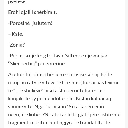
pyetëse.
Erdhi djali I shërbimit.
-Porosinë , ju lutem!
– Kafe.
-Zonja?
-Për mua një lëng frutash. Sill edhe një konjak
“Skënderbej” për zotërinë.
Ai e kuptoi domethënien e porosisë së saj. Ishte
rikujtim i atyre viteve të hershme, kur ai pas leximit
të “Tre shokëve” nisi ta shoqëronte kafen me
konjak. Të dy po mendoheshin. Kishin kaluar aq
shumë vite. Nga t’ia nisnin? Si ta kapërcenin
ngërçin e kohës ?Në atë tablo të gjatë jete, ishte një
fragment i ndritur, plot ngjyra të trandafilta, të