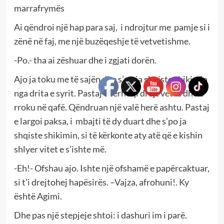
marrafrymës
Ai qëndroi një hap para saj, i ndrojtur me pamje si i
zënë në faj, me një buzëqeshje të vetvetishme.
-Po.- tha ai zëshuar dhe i zgjati dorën.
Ajo ja toku me të sajën dhe s’po ja shqiste shikimin
nga drita e syrit. Pastaj e tërhoqi drejt vetes dhe e
rroku në qafë. Qëndruan një valë herë ashtu. Pastaj
e largoi paksa, i mbajti të dy duart dhe s’po ja
shqiste shikimin, si të kërkonte aty atë që e kishin
shlyer vitet e s’ishte më.
-Eh!- Ofshau ajo. Ishte një ofshamë e papërcaktuar,
si t’i drejtohej hapësirës. –Vajza, afrohuni!. Ky
është Agimi.
Dhe pas një stepjeje shtoi: i dashuri im i parë.