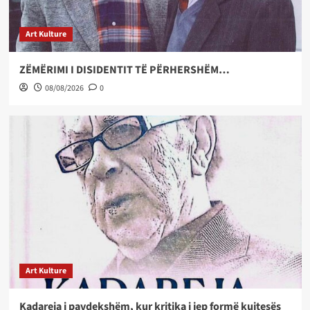
Art Kulture
ZËMËRIMI I DISIDENTIT TË PËRHERSHËM…
08/08/2026
0
Art Kulture
Kadareja i pavdekshëm, kur kritika i jep formë kujtesës