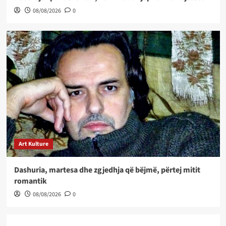
08/08/2026
0
Art Kulture
Dashuria, martesa dhe zgjedhja që bëjmë, përtej mitit
romantik
08/08/2026
0