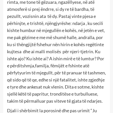
rimta, me tone të gëzuara, ngazëllyese, në atë
atmosferë si prej ëndrre, si dy re të bardha, të
pezullt, vozisnin ata të dy. Pastaj vinte pjesa e
përhinjte, e trishtë, njëngjyrëshe: ndarja , ku secili
kishte humbur në mjegullën e kohës, në jetën e vet,
me pak gëzime e me më shumë halle, andralla, por
ku si thëngjijtë fshehur nën hirin e kohës regëtinte
kujtesa dhe ai malli molisës për njeri-tjetrin. Ku
ishte ajo? Ku ishte ai? A ishin mirë e të lumtur? Por
e përditshmja,familja, fëmijët e fshinte atë
përfytyurim të mjegullt, për të pranuar të tashmen,
që sido që të qe, edhe si një fatalitet, ishte zgjedhje
e tyre dhe ankesat nuk vlenin. Dita e sotme, kishte
sjellë këtë të papritur, tronditëse e turbulluese,
takim të përmalluar pas viteve të gjata të ndarjes.
Djali i shërbimit la porosinë dhe pas urimit “Ju