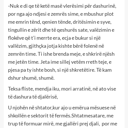
-Nuk e di qe të ketë masë vlerësimi për dashurinë,
por nga ajo ndjesi e zemrës sime, e mbushur plot
me emrin tënd, qenien tënde, dritësimin e syve,
tingullin e zërit dhe të qeshurës sate, valëzimin e
flokëve që t’i merrte era, ecja e bukur si një
vallëzim, gjithçka jotja kishte bërë folenë në
zemrën time. Ti ishe brenda meje, e shkrirë njësh
me jetën time. Jeta ime sillej vetëm rreth teje, e
pjesa pa ty ishte bosh, si një shkretëtire. Të kam
dshur shumë, shumë.
Teksa fliste, mendja iku, mori arratinë, në ato vise
të dashura të djalërisë,
U njohën në shtator,kur ajo u emërua mësuese në
shkollën e sektorit të fermës.Shtatmesatare, me
trup të formuar mirë, me gjallëri prej djali, por me