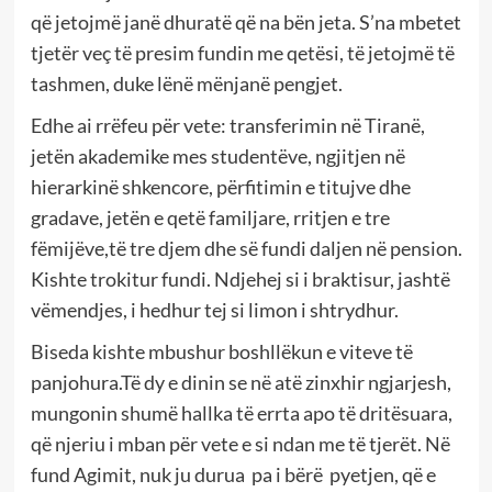
që jetojmë janë dhuratë që na bën jeta. S’na mbetet
tjetër veç të presim fundin me qetësi, të jetojmë të
tashmen, duke lënë mënjanë pengjet.
Edhe ai rrëfeu për vete: transferimin në Tiranë,
jetën akademike mes studentëve, ngjitjen në
hierarkinë shkencore, përfitimin e titujve dhe
gradave, jetën e qetë familjare, rritjen e tre
fëmijëve,të tre djem dhe së fundi daljen në pension.
Kishte trokitur fundi. Ndjehej si i braktisur, jashtë
vëmendjes, i hedhur tej si limon i shtrydhur.
Biseda kishte mbushur boshllëkun e viteve të
panjohura.Të dy e dinin se në atë zinxhir ngjarjesh,
mungonin shumë hallka të errta apo të dritësuara,
që njeriu i mban për vete e si ndan me të tjerët. Në
fund Agimit, nuk ju durua pa i bërë pyetjen, që e