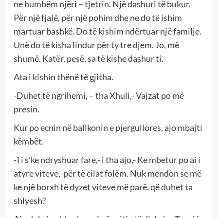
ne humbëm njëri – tjetrin. Një dashuri të bukur.
Për një fjalë, për një pohim dhe ne do të ishim
martuar bashkë. Do të kishim ndërtuar një familje.
Unë do të kisha lindur për ty tre djem. Jo, më
shumë. Katër, pesë, sa të kishe dashur ti.
Ata i kishin thënë të gjitha.
-Duhet të ngrihemi, – tha Xhuli,- Vajzat po më
presin.
Kur po ecnin në ballkonin e pjergullores, ajo mbajti
këmbët.
-Ti s’ke ndryshuar fare,- i tha ajo,- Ke mbetur po ai i
atyre viteve, për të cilat folëm. Nuk mendon se më
ke një borxh të dyzet viteve më parë, që duhet ta
shlyesh?