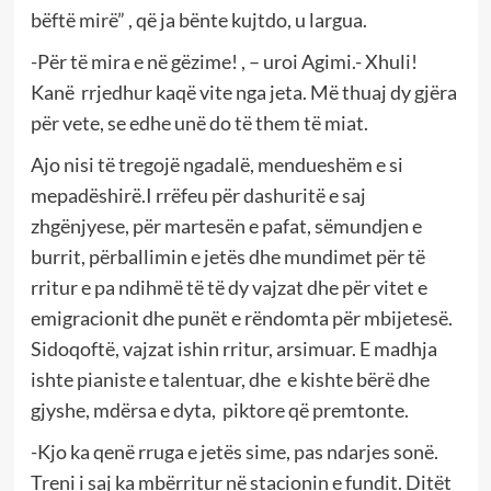
bëftë mirë” , që ja bënte kujtdo, u largua.
-Për të mira e në gëzime! , – uroi Agimi.- Xhuli!
Kanë rrjedhur kaqë vite nga jeta. Më thuaj dy gjëra
për vete, se edhe unë do të them të miat.
Ajo nisi të tregojë ngadalë, mendueshëm e si
mepadëshirë.I rrëfeu për dashuritë e saj
zhgënjyese, për martesën e pafat, sëmundjen e
burrit, përballimin e jetës dhe mundimet për të
rritur e pa ndihmë të të dy vajzat dhe për vitet e
emigracionit dhe punët e rëndomta për mbijetesë.
Sidoqoftë, vajzat ishin rritur, arsimuar. E madhja
ishte pianiste e talentuar, dhe e kishte bërë dhe
gjyshe, mdërsa e dyta, piktore që premtonte.
-Kjo ka qenë rruga e jetës sime, pas ndarjes sonë.
Treni i saj ka mbërritur në stacionin e fundit. Ditët