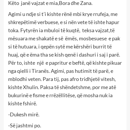
Këto janë vajzat e mia,Bora dhe Zana.
Agimi u ndje si t’i kishte rënë mbi krye rrufeja, me
shkrepëtimë verbuese, e si nën vete të ishte hapur
toka. Fytyrën ia mbuloi të kuqtë, teksa vajzat,të
mësuara me shakatë e së ëmës, mosbesuese e pak
si të hutuara, i qepën sytë me kërshëri burrit të
huaj, që e ëma tha se kish qenë i dashuri i saj i parë.
Për to, ishte një e papritur e beftë, që kishte pikuar
nga qielli i Tiranës. Agimi, pas hutimit të parë, e
mblodhi veten. Para tij, pas afro tridhjetë vitesh,
kishte Xhulin. Paksa të shëndetshme, por me atë
bukurinë e fisme e rrëzëllitëse, që mosha nuk ia
kishte fshirë.
-Dukesh mirë.
-Së jashtmi po.