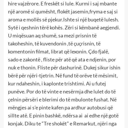
hire vajzërore. E freskët si lule. Kurmi i saj mbante
një aromë si qumësht, flokët jasemin,fryma e saj si
aroma e mollës së pjekur.Ishte si një buqetë lulesh.
Sytë i qeshnin tërë kohës. Zëri si këmbanë aegjendi.
U miqësuan aq shumë, sa mezi prisnin të
takoheshin, të kuvendonin ,të çuçrisnin, të
komentonin filmat, librat që lexonin. Çdo fjalë,
sado e zakontë , fliste për atë që ata e ndjenin, por
nuk e thonin. Fliste për dashurinë. Dukej sikur ishin
bërë për njëri-tjetrin. Në fund të orëve të mësimit,
kur ndaheshin, i kaplonte trishtimi. Ai u futej
punëve. Por do të vinte e nesërmja dhe lulet do të
çelnin përsëri e blerimi do të mbulonte fushat. Në
mëngjes ai s’e pinte kafen pa ardhur autobusi që
sillte atë. E pinin bashkë, ndërsa ai ai edhe një gotë
konjak. Diku te “Tre shokët” e Remarkut, njëri nga