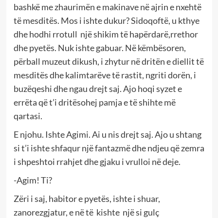
bashkë me zhaurimën e makinave në ajrin e nxehtë
të mesditës. Mos i ishte dukur? Sidoqoftë, u kthye
dhe hodhi rrotull një shikim të hapërdarë,rrethor
dhe pyetës. Nuk ishte gabuar. Në këmbësoren,
përball muzeut dikush, i zhytur në dritën e diellit të
mesditës dhe kalimtarëve të rastit, ngriti dorën, i
buzëqeshi dhe ngau drejt saj. Ajo hoqi syzet e
errëta që t’i dritësohej pamja e të shihte më
qartasi.
E njohu. Ishte Agimi. Ai u nis drejt saj. Ajo u shtang
si t’i ishte shfaqur një fantazmë dhe ndjeu që zemra
i shpeshtoi rrahjet dhe gjaku i vrulloi në deje.
-Agim! Ti?
Zëri i saj, habitor e pyetës, ishte i shuar,
zanorezgjatur, e në të kishte një si gulç