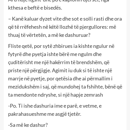
kthesa e beftë e bisedës.
– Kanë kaluar dyzet vite dhe sot e solli rasti dhe ora
që të rrëfehesh në këtë llozhë të pjergullores: më
thuaj të vërtetën, a më ke dashuruar?
Fliste qetë, por sytë zhbirues ia kishte ngulur në
fytyrë dhe pyetja ishte bërë me ngulm dhe
çuditërisht me një hakërrim të brendshëm, që
priste një përgjigje. Agimit iu duk si të ishte një
marrje në pyetje, por qetësia dhe ai përmallim i
mezidukshëm i saj, që mundohej ta fshihte, bënë që
ta mendonte ndryshe, si një hapje zemrash
-Po. Ti ishe dashuria ime e parë, e vetme, e
pakrahasueshme me asgjë tjetër.
-Sa më ke dashur?