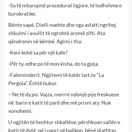
-Sa të mbarojmë procedurat ligjore, të lodhshme e
burokratike.
Bënte vapë. Dielli nxehte dhe nga asfalti ngrihej
shkulmi i avullit të ngrohtë aromë zifti. Ata
qëndronin në këmbë. Agimi i tha:
-Keni kohë sa për një kafe?
-Për ty, edhe po të mos kisha, do ta gjeja.
-Faleminderit. Ngjitemi të katër lart,te “La
Pergola”. Është bukur.
– Ne të dy,po. Vajza, merrni ndonjë pije freskuese
në barin e katit të parë dhe më prisni aty. Nuk
vonohemi.
U ngjitën të heshtur shkallëve, përshkuan sallën e
katit të dytë, që i nxori në ballkon, bënë djathtas