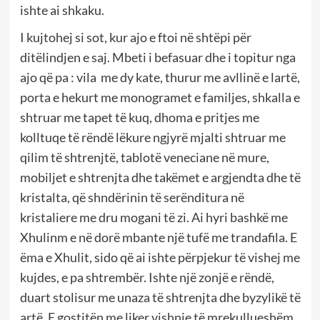
ishte ai shkaku.
I kujtohej si sot, kur ajo e ftoi në shtëpi për
ditëlindjen e saj. Mbeti i befasuar dhe i topitur nga
ajo që pa : vila me dy kate, thurur me avllinë e lartë,
porta e hekurt me monogramet e familjes, shkalla e
shtruar me tapet të kuq, dhoma e pritjes me
kolltuqe të rëndë lëkure ngjyrë mjalti shtruar me
qilim të shtrenjtë, tablotë veneciane në mure,
mobiljet e shtrenjta dhe takëmet e argjendta dhe të
kristalta, që shndërinin të serënditura në
kristaliere me dru mogani të zi. Ai hyri bashkë me
Xhulinm e në dorë mbante një tufë me trandafila. E
ëma e Xhulit, sido që ai ishte përpjekur të vishej me
kujdes, e pa shtrembër. Ishte një zonjë e rëndë,
duart stolisur me unaza të shtrenjta dhe byzylikë të
artë. E gostitën me liker vishnje të mrekullueshëm,