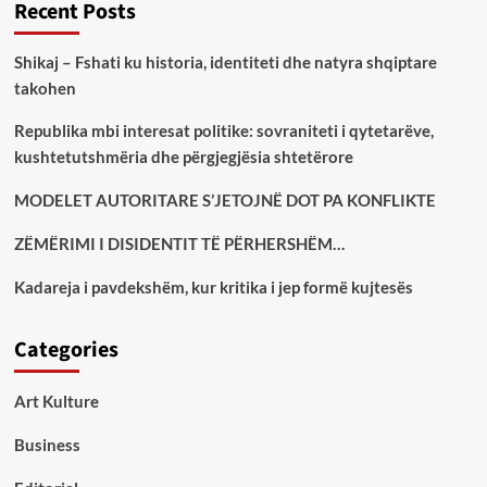
Recent Posts
Shikaj – Fshati ku historia, identiteti dhe natyra shqiptare
takohen
Republika mbi interesat politike: sovraniteti i qytetarëve,
kushtetutshmëria dhe përgjegjësia shtetërore
MODELET AUTORITARE S’JETOJNË DOT PA KONFLIKTE
ZËMËRIMI I DISIDENTIT TË PËRHERSHËM…
Kadareja i pavdekshëm, kur kritika i jep formë kujtesës
Categories
Art Kulture
Business