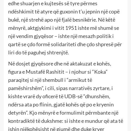
edhe shuarjen e kujtesës së tyre përmes
ndëshkimit të atyre që guxonin t’u jepnin një copë
bukë, një strehë apo një fjalë besnikërie. Në këtë
mënyrë, aktgjykimi i vitit 1951 ishte më shumë se
një vendim gjyqësor – ishte një mesazh politik i
qartë se çdo formë solidariteti dhe çdo shpresë për
liri do të paguhej shtrenjtë.
Në dosjet gjyqësore dhe në aktakuzat e kohës,
figura e Mustafë Rashitit – i njohur si “Koka”
paraqitej si një shembull i “armikut të
pamëshirshëm”, i cili, sipas narrativës zyrtare, i
kishte vrarë dy oficerë të UDB-së “dhunshëm,
ndërsa ata po flinin, gjatë kohës që po e kryenin
detyrën”. Kjo mënyrë e formulimit përmbante një
kontradiktë të dukshme: si ishte e mundur që ata të
ishin njëkohësisht në gjumë dhe duke kryer