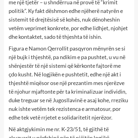
me një tjetër – u shndërrua në provë të “krimit
politik”. Ky fakt dëshmon edhe njëherë natyrën e
sistemit të drejtësisë së kohës, nuk dënoheshin
vetëm veprimet konkrete, por edhe lidhjet, njohjet
dhe kontaktet, sado të thjeshta të ishin.
Figura e Namon Qerrollit pasqyron mënyrën se si
një bujk i thjeshtë, pa ndikim e pa pushtet, u vu në
shënjestër të një sistemi që kërkonte fajtorë me
çdo kusht. Në logjikën e pushtetit, edhe një akt i
thjeshtë miqësor ose një prezantim mes njerëzve
të njohur mjaftonte për ta kriminalizuar individin,
duke treguar se në Jugosllavinë e asaj kohe, rreziku
nuk ishte vetëm tek rezistenca e armatosur, por
edhe tek vetë rrjetet e solidaritetit njerëzor.
Në aktgjykimin me nr. K-23/51, të gjithë të
akuzuarit u përfshinë nën të njëjtën logjikë