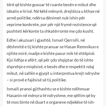
tërë që kishte guxuar të ruante besën e mikut dhe
idealin e lirisë. Në këtë mënyrë, drejtësia u kthye në
armë politike, ndërsa dënimet nuk ishin për
veprime konkrete, por për një frymë rezistence që
pushteti kërkonte ta shkatërronte me çdo kusht.
Edhe i akuzuari i gjashtë, Ismail Qerrolli, në
dëshmitë e tij kishte pranuar se Hasan Remnikun e
njihte mirë, madje e kishte pasur mik të shtëpisë.
Kjo lidhje e afërt, që për çdo shqiptar do të ishte
shprehje e miqësisë, e besës dhe e respektit ndaj
mikut, në sallën e gjyqit u interpretua krejt ndryshe
– si provë e fajësisë së tij politike.
Ismaili pranoi gjithashtu se e kishte ndihmuar
Hasanin në mënyra të ndryshme, me qëllim që ky
të mos binte në duart e organeve ndjekëse të ish-