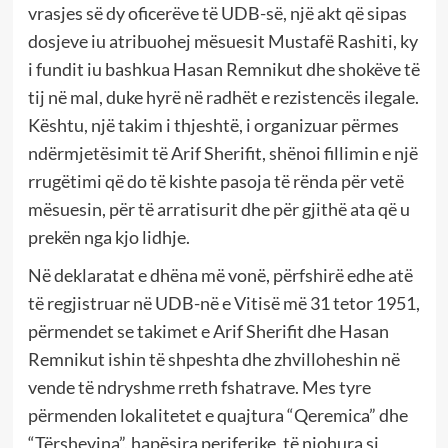
vrasjes së dy oficerëve të UDB-së, një akt që sipas
dosjeve iu atribuohej mësuesit Mustafë Rashiti, ky
i fundit iu bashkua Hasan Remnikut dhe shokëve të
tij në mal, duke hyrë në radhët e rezistencës ilegale.
Kështu, një takim i thjeshtë, i organizuar përmes
ndërmjetësimit të Arif Sherifit, shënoi fillimin e një
rrugëtimi që do të kishte pasoja të rënda për vetë
mësuesin, për të arratisurit dhe për gjithë ata që u
prekën nga kjo lidhje.
Në deklaratat e dhëna më vonë, përfshirë edhe atë
të regjistruar në UDB-në e Vitisë më 31 tetor 1951,
përmendet se takimet e Arif Sherifit dhe Hasan
Remnikut ishin të shpeshta dhe zhvilloheshin në
vende të ndryshme rreth fshatrave. Mes tyre
përmenden lokalitetet e quajtura “Qeremica” dhe
“Tërshevina”, hapësira periferike, të njohura si