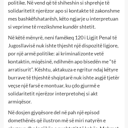
politike. Në vend që të shiheshin si shprehje të
solidaritetit njerëzor apo si kontakte të zakonshme
mes bashkëfshatarësh, këto ngjarje u interpretuan
si veprime të rrezikshme kundër shtetit.
Në këtë mënyrë, neni famëkeq 120 i Ligjit Penal të
Jugosllavisë nuk ishte thjesht një dispozitë ligjore,
por një armë politike: ai kriminalizonte vetë
kontaktin, miqësinë, ndihmën apo bisedën me “të
arratisurit”. Kështu, aktakuza e ngritur ndaj këtyre
burrave të thjeshtë shqiptarë nuk ishte asgjë tjetër
veçse një farsë e montuar, ku çdo gjurmë e
solidaritetit njerëzor interpretohej si akt
armiqësor.
Në dosjen gjyqësore del në pah një episod
domethënës që ilustron më së miri natyrën e