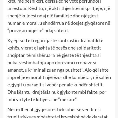
kreu me besnikëri, derisa edhe vetë përfundoi i
arrestuar. Kështu, një akt i thjeshtë mikpritjeje, një
shenjë kujdesi ndaj një familjeje dhe një gjest
human e moral, u shndërrua në dosjet gjyqësore në
“provë armiqësie” ndaj shtetit.
Ky episod e tregon qartë kontrastin dramatik të
kohës, vlerat e lashta të besës dhe solidaritetit
shqiptar, të mishëruara në gjeste të thjeshta si
buka, veshmbathja apo dorëzimi i rrobave si
amanet, u kriminalizuan nga pushteti. Ajo që ishte
shprehje e moralit njerëzor dhe kombëtar, në sallën
e gjyqit u paraqit si vepër penale kundër shtetit.
Dhe kështu, drejtësia nuk gjykonte mbi fakte, por
mbi virtyte të kthyera në “mëkate”.
Në të dhënat gjyqësore theksohet se vendimi i
trupit gjykues mbështetej kryesisht në deklaratat