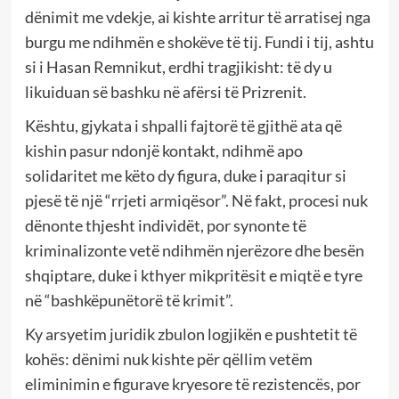
dënimit me vdekje, ai kishte arritur të arratisej nga
burgu me ndihmën e shokëve të tij. Fundi i tij, ashtu
si i Hasan Remnikut, erdhi tragjikisht: të dy u
likuiduan së bashku në afërsi të Prizrenit.
Kështu, gjykata i shpalli fajtorë të gjithë ata që
kishin pasur ndonjë kontakt, ndihmë apo
solidaritet me këto dy figura, duke i paraqitur si
pjesë të një “rrjeti armiqësor”. Në fakt, procesi nuk
dënonte thjesht individët, por synonte të
kriminalizonte vetë ndihmën njerëzore dhe besën
shqiptare, duke i kthyer mikpritësit e miqtë e tyre
në “bashkëpunëtorë të krimit”.
Ky arsyetim juridik zbulon logjikën e pushtetit të
kohës: dënimi nuk kishte për qëllim vetëm
eliminimin e figurave kryesore të rezistencës, por