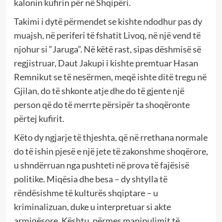
kalonin kufirin për në Shqipëri.
Takimi i dytë përmendet se kishte ndodhur pas dy
muajsh, në periferi të fshatit Livoq, në një vend të
njohur si “Jaruga”. Në këtë rast, sipas dëshmisë së
regjistruar, Daut Jakupi i kishte premtuar Hasan
Remnikut se të nesërmen, meqë ishte ditë tregu në
Gjilan, do të shkonte atje dhe do të gjente një
person që do të merrte përsipër ta shoqëronte
përtej kufirit.
Këto dy ngjarje të thjeshta, që në rrethana normale
do të ishin pjesë e një jete të zakonshme shoqërore,
u shndërruan nga pushteti në prova të fajësisë
politike. Miqësia dhe besa – dy shtylla të
rëndësishme të kulturës shqiptare – u
kriminalizuan, duke u interpretuar si akte
armiqësore. Kështu, përmes manipulimit të