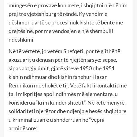
mungesën e provave konkrete, i shqiptoi një dënim
prej tre vjetësh burg të rëndë. Ky vendim e
dëshmon qartë se procesi nuk kishte të bënte me
drejtësinë, por me vendosjen e një shembulli
ndëshkimi.
Në të vërtetë, jo vetëm Shefqeti, por të gjithë të
akuzuarit u dënuan për të njëjtën arsye: sepse,
sipas aktgjykimit, gjatë viteve 1950 dhe 1951
kishin ndihmuar dhe kishin fshehur Hasan
Remnikun me shokët e tij. Vetë fakti i kontaktit me
ta, i mikpritjes apo i ndihmës më elementare, u
konsiderua “krim kundër shtetit”. Në këtë mënyrë,
solidariteti njerëzor dhe ndjenja e besës shqiptare
u kriminalizuan e u shndërruan në “vepra
armiqësore”.