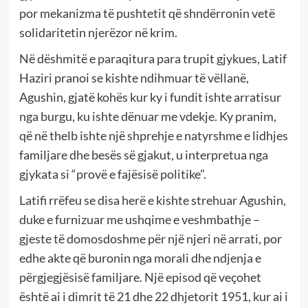
por mekanizma të pushtetit që shndërronin vetë
solidaritetin njerëzor në krim.
Në dëshmitë e paraqitura para trupit gjykues, Latif
Haziri pranoi se kishte ndihmuar të vëllanë,
Agushin, gjatë kohës kur ky i fundit ishte arratisur
nga burgu, ku ishte dënuar me vdekje. Ky pranim,
që në thelb ishte një shprehje e natyrshme e lidhjes
familjare dhe besës së gjakut, u interpretua nga
gjykata si “provë e fajësisë politike”.
Latifi rrëfeu se disa herë e kishte strehuar Agushin,
duke e furnizuar me ushqime e veshmbathje –
gjeste të domosdoshme për një njeri në arrati, por
edhe akte që buronin nga morali dhe ndjenja e
përgjegjësisë familjare. Një episod që veçohet
është ai i dimrit të 21 dhe 22 dhjetorit 1951, kur ai i