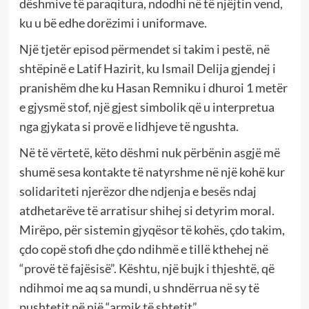
dëshmive të paraqitura, ndodhi në të njëjtin vend,
ku u bë edhe dorëzimi i uniformave.
Një tjetër episod përmendet si takim i pestë, në
shtëpinë e Latif Hazirit, ku Ismail Delija gjendej i
pranishëm dhe ku Hasan Remniku i dhuroi 1 metër
e gjysmë stof, një gjest simbolik që u interpretua
nga gjykata si provë e lidhjeve të ngushta.
Në të vërtetë, këto dëshmi nuk përbënin asgjë më
shumë sesa kontakte të natyrshme në një kohë kur
solidariteti njerëzor dhe ndjenja e besës ndaj
atdhetarëve të arratisur shihej si detyrim moral.
Mirëpo, për sistemin gjyqësor të kohës, çdo takim,
çdo copë stofi dhe çdo ndihmë e tillë kthehej në
“provë të fajësisë”. Kështu, një bujk i thjeshtë, që
ndihmoi me aq sa mundi, u shndërrua në sy të
pushtetit në një “armik të shtetit”.