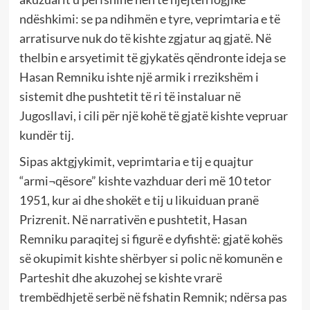
ndëshkimi: se pa ndihmën e tyre, veprimtaria e të
arratisurve nuk do të kishte zgjatur aq gjatë. Në
thelbin e arsyetimit të gjykatës qëndronte ideja se
Hasan Remniku ishte një armik i rrezikshëm i
sistemit dhe pushtetit të ri të instaluar në
Jugosllavi, i cili për një kohë të gjatë kishte vepruar
kundër tij.
Sipas aktgjykimit, veprimtaria e tij e quajtur
“armi¬qësore” kishte vazhduar deri më 10 tetor
1951, kur ai dhe shokët e tij u likuiduan pranë
Prizrenit. Në narrativën e pushtetit, Hasan
Remniku paraqitej si figurë e dyfishtë: gjatë kohës
së okupimit kishte shërbyer si polic në komunën e
Parteshit dhe akuzohej se kishte vrarë
trembëdhjetë serbë në fshatin Remnik; ndërsa pas