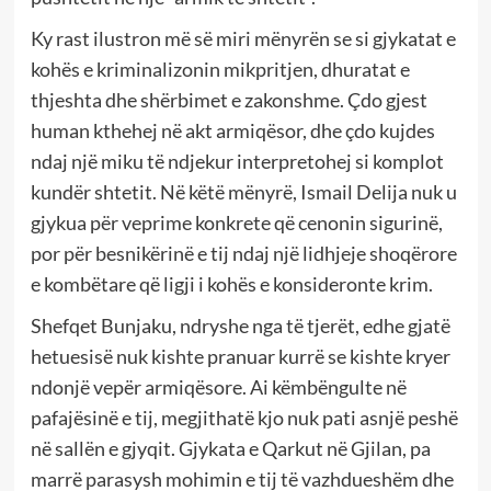
Ky rast ilustron më së miri mënyrën se si gjykatat e
kohës e kriminalizonin mikpritjen, dhuratat e
thjeshta dhe shërbimet e zakonshme. Çdo gjest
human kthehej në akt armiqësor, dhe çdo kujdes
ndaj një miku të ndjekur interpretohej si komplot
kundër shtetit. Në këtë mënyrë, Ismail Delija nuk u
gjykua për veprime konkrete që cenonin sigurinë,
por për besnikërinë e tij ndaj një lidhjeje shoqërore
e kombëtare që ligji i kohës e konsideronte krim.
Shefqet Bunjaku, ndryshe nga të tjerët, edhe gjatë
hetuesisë nuk kishte pranuar kurrë se kishte kryer
ndonjë vepër armiqësore. Ai këmbëngulte në
pafajësinë e tij, megjithatë kjo nuk pati asnjë peshë
në sallën e gjyqit. Gjykata e Qarkut në Gjilan, pa
marrë parasysh mohimin e tij të vazhdueshëm dhe