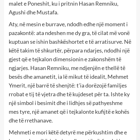
malet e Poneshit, ku i pritnin Hasan Remniku,
Agushi dhe Mustafa.
Aty, në mesin e burrave, ndodh edhe një moment i
pazakontë: ata ndeshen me dy gra, të cilat më vonë
kuptuan se ishin bashkëshortet e të arratisurve. Në
këtë takim të shkurtër, përpara ndarjes, ndodhi një
gjest që e tejkalon dimensionin e zakonshëm të
ngjarjes. Hasan Remniku, me ndjenjën e thellë të
besës dhe amanetit, ia lë mikut të idealit, Mehmet
Ymerit, një barrë të shenjtë: t’ia dorëzojë familjes
rrobat e tij të vjetra dhe të kujdeset për ta. Ishte ky
një simbol i besimit dhe i lidhjes së pathyeshme
mes tyre, një amanet që i tejkalonte kufijtë e kohës
dhe të rrethanave.
Mehmeti e mori këtë detyrë me përkushtim dhe e