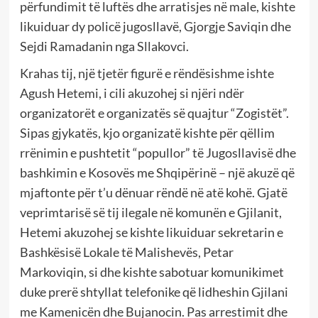
përfundimit të luftës dhe arratisjes në male, kishte
likuiduar dy policë jugosllavë, Gjorgje Saviqin dhe
Sejdi Ramadanin nga Sllakovci.
Krahas tij, një tjetër figurë e rëndësishme ishte
Agush Hetemi, i cili akuzohej si njëri ndër
organizatorët e organizatës së quajtur “Zogistët”.
Sipas gjykatës, kjo organizatë kishte për qëllim
rrënimin e pushtetit “popullor” të Jugosllavisë dhe
bashkimin e Kosovës me Shqipërinë – një akuzë që
mjaftonte për t’u dënuar rëndë në atë kohë. Gjatë
veprimtarisë së tij ilegale në komunën e Gjilanit,
Hetemi akuzohej se kishte likuiduar sekretarin e
Bashkësisë Lokale të Malishevës, Petar
Markoviqin, si dhe kishte sabotuar komunikimet
duke prerë shtyllat telefonike që lidheshin Gjilani
me Kamenicën dhe Bujanocin. Pas arrestimit dhe