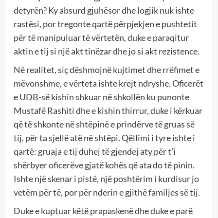
detyrën? Ky absurd gjuhësor dhe logjik nuk ishte
rastësi, por tregonte qartë përpjekjen e pushtetit
për të manipuluar të vërtetën, duke e paraqitur
aktin e tij si një akt tinëzar dhe jo si akt rezistence.
Në realitet, siç dëshmojnë kujtimet dhe rrëfimet e
mëvonshme, e vërteta ishte krejt ndryshe. Oficerët
e UDB-së kishin shkuar në shkollën ku punonte
Mustafë Rashiti dhe e kishin thirrur, duke i kërkuar
që të shkonte në shtëpinë e prindërve të gruas së
tij, për ta sjellë atë në shtëpi. Qëllimi i tyre ishte i
qartë: gruaja e tij duhej të gjendej aty për t’i
shërbyer oficerëve gjatë kohës që ata do të pinin.
Ishte një skenar i pistë, një poshtërim i kurdisur jo
vetëm për të, por për nderin e gjithë familjes së tij.
Duke e kuptuar këtë prapaskenë dhe duke e parë