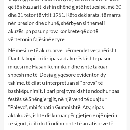
që të akuzuarit kishin dhënë gjatë hetuesisë, më 30
dhe 31 tetor të vitit 1951. Këto deklarata, të marra
nën presion dhe dhunë, shërbyen si themel i
akuzës, pa pasur prova konkrete që do të
vërtetonin fajësinë e tyre.
Në mesin e të akuzuarve, përmendet veçanërisht
Daut Jakupi, i cili sipas aktakuzës kishte pasur
miqësi me Hasan Remnikun dhe ishte takuar
shpesh me të. Dosja gjyqësore evidenton dy
takime, të cilat u interpretuan si “prova” të
bashkëpunimit. I pari prej tyre kishte ndodhur pas
festës së Shëngjergjit, në një vend të quajtur
“Palevo”, mbi fshatin Gumnishtë. Aty, sipas
aktakuzës, ishte diskutuar për gjetjen e një njeriu
të sigurt, i cili do t’i ndihmonte të arratisurve të