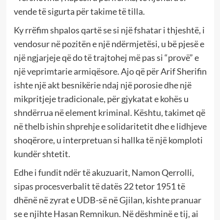
vende të sigurta për takime të tilla.
Ky rrëfim shpalos qartë se si një fshatar i thjeshtë, i
vendosur në pozitën e një ndërmjetësi, u bë pjesë e
një ngjarjeje që do të trajtohej më pas si “provë” e
një veprimtarie armiqësore. Ajo që për Arif Sherifin
ishte një akt besnikërie ndaj një porosie dhe një
mikpritjeje tradicionale, për gjykatat e kohës u
shndërrua në element kriminal. Kështu, takimet që
në thelb ishin shprehje e solidaritetit dhe e lidhjeve
shoqërore, u interpretuan si hallka të një komploti
kundër shtetit.
Edhe i fundit ndër të akuzuarit, Namon Qerrolli,
sipas procesverbalit të datës 22 tetor 1951 të
dhënë në zyrat e UDB-së në Gjilan, kishte pranuar
se e njihte Hasan Remnikun. Në dëshminë e tij, ai