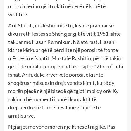
mohoi njeriun që i trokiti në derë në kohë të
vështirë.
Arif Sherifi, në dëshminë e tij, kishte pranuar se
diku rreth festës së Shëngjergjit të vitit 1951 ishte
takuar me Hasan Remnikun. Në atë rast, Hasan i
kishte kërkuar që të përcillte një porosi: të ftonte
mësuesin e fshatit, Mustafë Rashitin, për një takim
që do të mbahej në një vend të quajtur “Zhden”, mbi
fshat. Arifi, duke kryer këtë porosi, e kishte
shoqëruar mësuesin drejt vendtakimit, ku të dy
morën pjesë në një bisedë që zgjati mbi dy orë. Ky
takim u bë momenti i parë i kontaktit të
drejtpërdrejtë të mësuesit me grupin e të
arratisurve.
Ngjarjet më vonë morën një kthesë tragjike. Pas