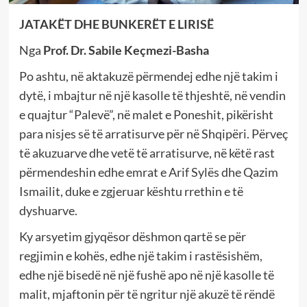
JATAKËT DHE BUNKERËT E LIRISË
Nga
Prof. Dr. Sabile Keçmezi-Basha
Po ashtu, në aktakuzë përmendej edhe një takim i
dytë, i mbajtur në një kasolle të thjeshtë, në vendin
e quajtur “Palevë”, në malet e Poneshit, pikërisht
para nisjes së të arratisurve për në Shqipëri. Përveç
të akuzuarve dhe vetë të arratisurve, në këtë rast
përmendeshin edhe emrat e Arif Sylës dhe Qazim
Ismailit, duke e zgjeruar kështu rrethin e të
dyshuarve.
Ky arsyetim gjyqësor dëshmon qartë se për
regjimin e kohës, edhe një takim i rastësishëm,
edhe një bisedë në një fushë apo në një kasolle të
malit, mjaftonin për të ngritur një akuzë të rëndë