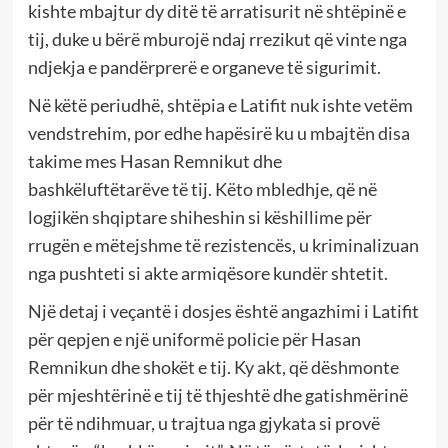
kishte mbajtur dy ditë të arratisurit në shtëpinë e
tij, duke u bërë mburojë ndaj rrezikut që vinte nga
ndjekja e pandërprerë e organeve të sigurimit.
Në këtë periudhë, shtëpia e Latifit nuk ishte vetëm
vendstrehim, por edhe hapësirë ku u mbajtën disa
takime mes Hasan Remnikut dhe
bashkëluftëtarëve të tij. Këto mbledhje, që në
logjikën shqiptare shiheshin si këshillime për
rrugën e mëtejshme të rezistencës, u kriminalizuan
nga pushteti si akte armiqësore kundër shtetit.
Një detaj i veçantë i dosjes është angazhimi i Latifit
për qepjen e një uniformë policie për Hasan
Remnikun dhe shokët e tij. Ky akt, që dëshmonte
për mjeshtërinë e tij të thjeshtë dhe gatishmërinë
për të ndihmuar, u trajtua nga gjykata si provë