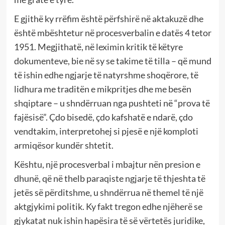
E gjithë ky rrëfim është përfshirë në aktakuzë dhe
është mbështetur në procesverbalin e datës 4 tetor
1951. Megjithatë, në leximin kritik të këtyre
dokumenteve, bie në sy se takime të tilla – që mund
të ishin edhe ngjarje të natyrshme shoqërore, të
lidhura me traditën e mikpritjes dhe me besën
shqiptare – u shndërruan nga pushteti në “prova të
fajësisë”. Çdo bisedë, çdo kafshatë e ndarë, çdo
vendtakim, interpretohej si pjesë e një komploti
armiqësor kundër shtetit.
Kështu, një procesverbal i mbajtur nën presion e
dhunë, që në thelb paraqiste ngjarje të thjeshta të
jetës së përditshme, u shndërrua në themel të një
aktgjykimi politik. Ky fakt tregon edhe njëherë se
gjykatat nuk ishin hapësira të së vërtetës juridike,