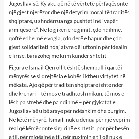
Jugosllavisë. Ky akt, që në të vërtetë përfaqësonte
një gjest njerëzor dhe një detyrim moral të traditës
shqiptare, u shndërrua nga pushteti në “vepër
armiqësore”. Në logjikën e regjimit, çdo ndihmë,
qoftë edhe më e vogla, çdo derë e hapur dhe çdo
gjest solidariteti ndaj atyre që luftonin për idealin
e lirisë, barazohej me krim kundër shtetit.
Figura e Ismail Qerrollit është shembull i qartë i
mënyrës se si drejtësia e kohës i ktheu virtytet në
mëkate. Ajo që për traditën shqiptare ishte nder
dhe krenari – të mos e tradhtosh mikun, të mos e
lësh pa strehë dhe pa ndihmë – për gjykatat e
Jugosllavisë u bë arsye për ndëshkim dhe burgim.
Në këtë mënyrë, Ismaili nuk u dënua për një veprim
real që kërcënonte sigurinë e shtetit, por për besën
e tij, për miqësinë e tij, për guximin e tij që nuk e