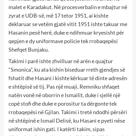
malet e Karadakut. Në procesverbalin e mbajtur në
zyrat e UDB-së, më 17 tetor 1951, ai kishte
deklaruar se vetëm gjatë vitit 1951 ishte takuar me
Hasanin pesë herë, duke e ndihmuar kryesisht për
qepjen e dy uniformave policie tek rrobaqepësi
Shefqet Bunjaku.
Takimi i parë ishte zhvilluar në arën e quajtur
“Smonica”, ku ata kishin biseduar rreth gjendjes së
fshatit dhe Hasani i kishte kërkuar të dinte adresën
e shtëpisë së tij. Pas një muaji, Remniku shfaqet
natën vonë në oborrin e Ismailit, duke i sjellë një
copë stofi dhe duke e porositur ta dërgonte tek
rrobaqepësi në Gjilan. Takimi i tretë ndodhi përsëri
në shtëpinë e Ismail Delisë, ku Hasani e pyeti nëse
uniformat ishin gati. I katërti takim, sipas