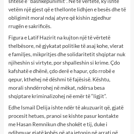
shtesë e “bashkëpunimit”. Në të vërtetë, ky ishte
vetëm një gjest që e thellonte lidhjen e besës dhe të
obligimit moral ndaj atyre që kishin zgjedhur
rrugën e sakrificës.
Figura e Latif Hazirit na kujton një të vërtetë
thelbësore, në gjykatat politike të asaj kohe, vlerat
e familjes, mikpritjes dhe solidaritetit shqiptar nuk
njiheshin si virtyte, por shpalleshin si krime. Çdo
kafshatë e dhënë, çdo derë e hapur, çdo rrobë e
qepur, kthehej në dëshmi të fajësisë. Kështu,
morali shndërrohej në mëkat, ndërsa besa
shqiptare kriminalizohej në emër të “ligjit”.
Edhe Ismail Delija ishte ndër të akuzuarit që, gjatë
procesit hetues, pranoi se kishte pasur kontakte
me Hasan Remnikun dhe shokët e tij, duke i
ndihmuar gjatë kohës që ata jetonin në arrati në