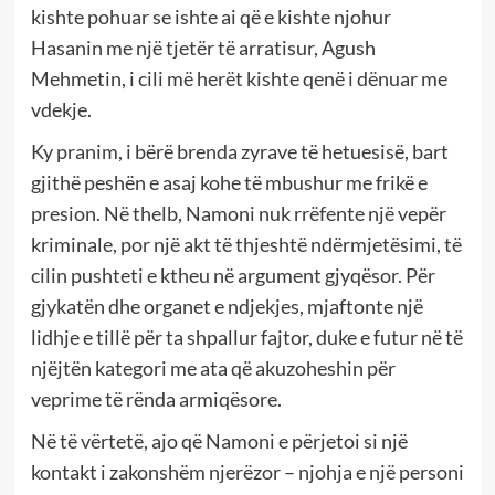
kishte pohuar se ishte ai që e kishte njohur
Hasanin me një tjetër të arratisur, Agush
Mehmetin, i cili më herët kishte qenë i dënuar me
vdekje.
Ky pranim, i bërë brenda zyrave të hetuesisë, bart
gjithë peshën e asaj kohe të mbushur me frikë e
presion. Në thelb, Namoni nuk rrëfente një vepër
kriminale, por një akt të thjeshtë ndërmjetësimi, të
cilin pushteti e ktheu në argument gjyqësor. Për
gjykatën dhe organet e ndjekjes, mjaftonte një
lidhje e tillë për ta shpallur fajtor, duke e futur në të
njëjtën kategori me ata që akuzoheshin për
veprime të rënda armiqësore.
Në të vërtetë, ajo që Namoni e përjetoi si një
kontakt i zakonshëm njerëzor – njohja e një personi