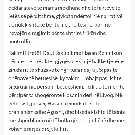
deklaratave të marra me dhunë dhe të fakteve të
jetës së përditshme, gjykata ndërtoi një narrativë
që nuk kishte të bënte me drejtësinë, por me
nevojën e regjimit për të shtrirë frikën dhe
kontrollin.
Takimi i tretë i Daut Jakupit me Hasan Remnikun
përmendet në aktet gjyqësore si një hallkë tjetër e
zinxhirit të akuzave të ngritura ndaj tij. Sipas të
dhënave të hetuesisë, ky takim u mbajt pasi ishte
siguruar një person i besueshëm, i cili do të merrte
përsipër ta shoqëronte Hasanin deri në Livoq. Në
këtë rast, përveç Hasan Remnikut, ishte i
pranishëm edhe Agushi, dhe biseda kishte të bënte
me shpërblimin në të holla që duhej dhënë dhe me
kohën e nisjes drejt kufirit.