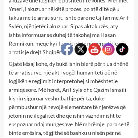
akuzave dhe logjikën e pushtetit të kohës. Mehmet
Ymeri, i akuzuar në këtë proces, po atë ditë që u
takua me të arratisurit, ishte parë në Gjilan me Arif
Sylën, një tjetër i akuzuar. Sipas aktakuzës, aty
ishte informuar se duhej të takohej me Hasan
Remnikun, meqë ky i fundit ishte në përgatitje për
arratisje drejt Shqipërisë.
Gjatë kësaj kohe, dy bukë ishin blerë për t’ua dhënë
të arratisurve, një akt i vogël humaniteti që në
logjikën e regjimit interpretohej si mbështetje
armiqësore. Më herët, Arif Syla dhe Qazim Ismaili
kishin siguruar veshmbathje për ta, duke
përmbushur një nevojë elementare të njerëzve që
jetonin në ilegalitet dhe që ishin vazhdimisht të
ekspozuar ndaj mungesave. Në mbrëmje, para se të
binte errësira, të gjithë së bashku u nisën për në