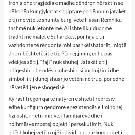
Ironia dhe tragjedia e madhe qëndron në faktin se
në kohën kur gjykatat shqiptare po dënonin jatakët
e tij me vite të shumta burg, vetë Hasan Remniku
tashmë nuk jetonte më. Ai ishte likuiduar me
tradhti në malet e Suharekës, por hija e tij
vazhdonte të rëndonte mbi bashkëfshatarët, miqtë
dhe mbështetësit e tij. Për regjimin, edhe pas
vdekjes së tij, “faji” nuk shuhej. Jatakët e tij
ndiqeshin dhe ndëshkoheshin, sikur kujtimi dhe
simboli i tij duhej shuar jo vetëm në trup, por edhe
në vetëdijen e shoqërisë.
Ky rast tregon qartë natyrën e shtetit represiv,
edhe kur figura qendrore e rezistencës eliminohej
fizikisht, rrjeti i miqve, i familjarëve dhe i
ndihmësve mbetej objekt i persekutimit. Nuk
ndëshkohej vetëm një individ, por një komunitet i