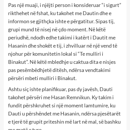
Pas një muaji, i njëjti person i konsideruar “i sigurt”
rikthehet në fshat, ku takohet me Dautin dhe e
informon se gjithçka ishte e përgatitur. Sipas tij,
grupi mund të nisej në çdo moment. Në këtë
periudhë, ndodh edhe takimi i katërt i Dautit me
Hasanin dhe shokët e tij, i zhvilluar në një vend të
njohur për komunitetin lokal si “Te mulliri i
Binakut”. Në këtë mbledhje u caktua dita e nisjes
pas pesëmbëdhjetë ditësh, ndërsa vendtakimi
përsëri mbeti mulliri i Binakut.
Ashtu siç ishte planifikuar, pas dy javësh, Dauti
takohet përsëri me Hasan Remnikun. Ky takim i
fundit përshkruhet si një moment lamtumire, ku
Dauti u përshëndet me Hasanin, ndërsa pjesëtarët
e tjerë të grupit priteshin më lart në mal, së bashku
me gratë e tyre.