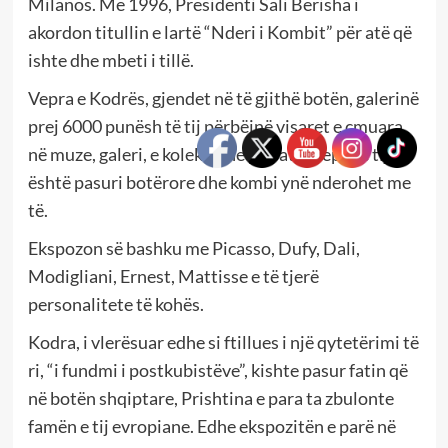
Milanos. Më 1996, Presidenti Sali Berisha i
akordon titullin e lartë “Nderi i Kombit” për atë që
ishte dhe mbeti i tillë.
Vepra e Kodrës, gjendet në të gjithë botën, galerinë
prej 6000 punësh të tij përbëjnë visaret e çmuara
në muze, galeri, e koleksione private. Vepra e tij
është pasuri botërore dhe kombi ynë nderohet me
të.
Ekspozon së bashku me Picasso, Dufy, Dali,
Modigliani, Ernest, Mattisse e të tjerë
personalitete të kohës.
Kodra, i vlerësuar edhe si ftillues i një qytetërimi të
ri, “i fundmi i postkubistëve”, kishte pasur fatin që
në botën shqiptare, Prishtina e para ta zbulonte
famën e tij evropiane. Edhe ekspozitën e parë në