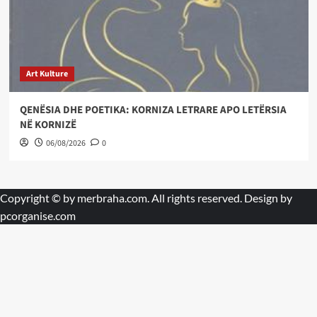
Art Kulture
QENËSIA DHE POETIKA: KORNIZA LETRARE APO LETËRSIA
NË KORNIZË
06/08/2026
0
Copyright © by
merbraha.com
. All rights reserved. Design by
pcorganise.com