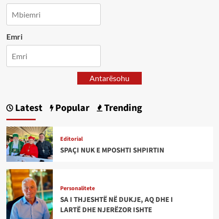
Emri
Antarësohu
Latest
Popular
Trending
Editorial
SPAÇI NUK E MPOSHTI SHPIRTIN
Personalitete
SA I THJESHTË NË DUKJE, AQ DHE I
LARTË DHE NJERËZOR ISHTE