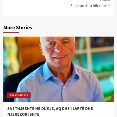
Si i mposhta hileqarët!
More Stories
Personalitete
SA I THJESHTË NË DUKJE, AQ DHE I LARTË DHE
NJERËZOR ISHTE