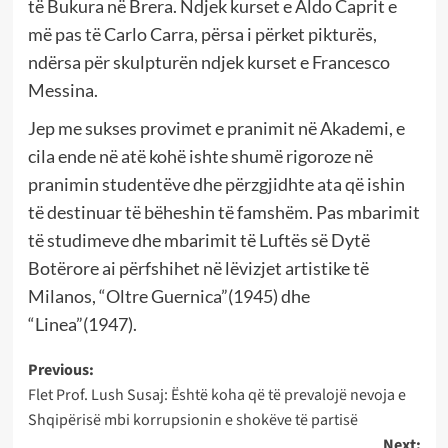
të Bukura në Brera. Ndjek kurset e Aldo Caprit e
më pas të Carlo Carra, përsa i përket pikturës,
ndërsa për skulpturën ndjek kurset e Francesco
Messina.
Jep me sukses provimet e pranimit në Akademi, e
cila ende në atë kohë ishte shumë rigoroze në
pranimin studentëve dhe përzgjidhte ata që ishin
të destinuar të bëheshin të famshëm. Pas mbarimit
të studimeve dhe mbarimit të Luftës së Dytë
Botërore ai përfshihet në lëvizjet artistike të
Milanos, “Oltre Guernica”(1945) dhe
“Linea”(1947).
Post
Previous:
Flet Prof. Lush Susaj: Është koha që të prevalojë nevoja e
navigation
Shqipërisë mbi korrupsionin e shokëve të partisë
Next: