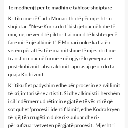
Të mëdhenjt për të madhin e tablosë shqiptare
Kritiku me zë Carlo Munari thotë për mjeshtrin
shqiptar: “Nëse Kodra do t’ kish jetuar në kohë të
moçme, në vend të piktorit ai mund të kishte qenë
fare mirë një alkimist”. E Munari nuk e ka fjalën
vetëm për aftësitë e mahnitshme të mjeshtrit me
transformuar në formë e në ngjyrë kryevepra të
post-kubizmit, abstraktimit, apo asaj që un do ta
quaja Kodrizmit.
Kritiku flet padyshim edhe për procesin e zhvillimit
të krijimtarisë se artistit. Si dhe alkimisti i hershëm
i cili ndërmerr udhëtimin e gjatë e të vështirë që
sot quhet ‘procesi i identifikimit’, edhe Kodra kryen
të njëjtën rrugëtim duke ri-zbuluar dhe ri-
përkufizuar vetveten përgjatë procesit. Mjeshtri