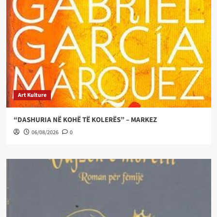
Art Kulture
“DASHURIA NË KOHË TË KOLERËS” – MARKEZ
06/08/2026
0