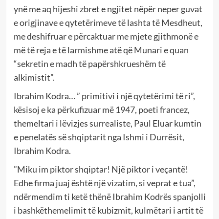
ynë me aq hijeshi zbret e ngjitet nëpër neper guvat
e origjinave e qytetërimeve të lashta të Mesdheut,
me deshifruar e përcaktuar me mjete gjithmonë e
më të reja e të larmishme atë që Munari e quan
“sekretin e madh të papërshkrueshëm të
alkimistit”.
Ibrahim Kodra… ” primitivi i një qytetërimi të ri”,
kësisoj e ka përkufizuar më 1947, poeti francez,
themeltari i lëvizjes surrealiste, Paul Eluar kumtin
e penelatës së shqiptarit nga Ishmi i Durrësit,
Ibrahim Kodra.
”Miku im piktor shqiptar! Një piktor i veçantë!
Edhe firma juaj është një vizatim, si veprat e tua”,
ndërmendim ti ketë thënë Ibrahim Kodrës spanjolli
i bashkëthemelimit të kubizmit, kulmëtari i artit të