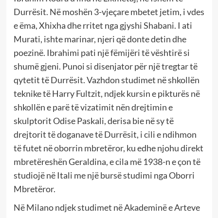
Durrësit. Në moshën 3-vjeçare mbetet jetim, i vdes
e ëma, Xhixha dhe rritet nga gjyshi Shabani. I ati
Murati, ishte marinar, njeri që donte detin dhe
poezinë. Ibrahimi pati një fëmijëri të vështirë si
shumë gjeni. Punoi si disenjator për një tregtar të
qytetit të Durrësit. Vazhdon studimet në shkollën
teknike të Harry Fultzit, ndjek kursin e pikturës në
shkollën e parë të vizatimit nën drejtimin e
skulptorit Odise Paskali, derisa bie në sy të
drejtorit të doganave të Durrësit, i cili e ndihmon
të futet në oborrin mbretëror, ku edhe njohu direkt
mbretëreshën Geraldina, e cila më 1938-n e çon të
studiojë në Itali me një bursë studimi nga Oborri
Mbretëror.
Në Milano ndjek studimet në Akademinë e Arteve