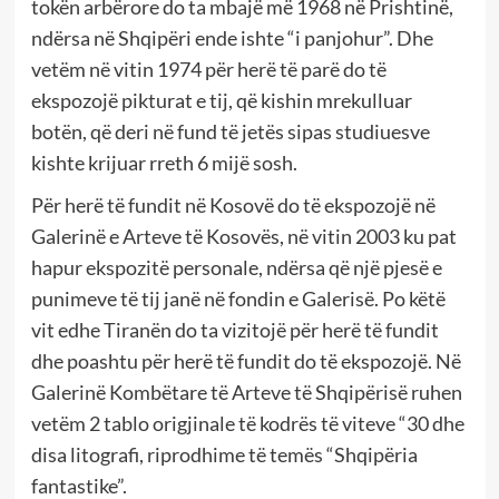
tokën arbërore do ta mbajë më 1968 në Prishtinë,
ndërsa në Shqipëri ende ishte “i panjohur”. Dhe
vetëm në vitin 1974 për herë të parë do të
ekspozojë pikturat e tij, që kishin mrekulluar
botën, që deri në fund të jetës sipas studiuesve
kishte krijuar rreth 6 mijë sosh.
Për herë të fundit në Kosovë do të ekspozojë në
Galerinë e Arteve të Kosovës, në vitin 2003 ku pat
hapur ekspozitë personale, ndërsa që një pjesë e
punimeve të tij janë në fondin e Galerisë. Po këtë
vit edhe Tiranën do ta vizitojë për herë të fundit
dhe poashtu për herë të fundit do të ekspozojë. Në
Galerinë Kombëtare të Arteve të Shqipërisë ruhen
vetëm 2 tablo origjinale të kodrës të viteve “30 dhe
disa litografi, riprodhime të temës “Shqipëria
fantastike”.