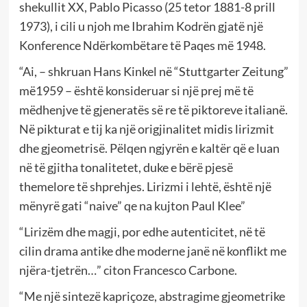
shekullit XX, Pablo Picasso (25 tetor 1881-8 prill
1973), i cili u njoh me Ibrahim Kodrën gjatë një
Konference Ndërkombëtare të Paqes më 1948.
“Ai, – shkruan Hans Kinkel në “Stuttgarter Zeitung”
më1959 – është konsideruar si një prej më të
mëdhenjve të gjeneratës së re të piktoreve italianë.
Në pikturat e tij ka një origjinalitet midis lirizmit
dhe gjeometrisë. Pëlqen ngjyrën e kaltër që e luan
në të gjitha tonalitetet, duke e bërë pjesë
themelore të shprehjes. Lirizmi i lehtë, është një
mënyrë gati “naive” qe na kujton Paul Klee”
“Lirizëm dhe magji, por edhe autenticitet, në të
cilin drama antike dhe moderne janë në konflikt me
njëra-tjetrën…” citon Francesco Carbone.
“Me një sintezë kapriçoze, abstragime gjeometrike