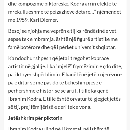
dhe kompozime piktoreske, Kodra arrin efekte të
mrekullueshme të peizazheve detare…” njëmendet
me 1959, Karl Diemer.
Besoj se njohja me veprën e tij ka rëndësinë e vet,
sepse tek e mbramja, është një figurë artistike me
famë botërore dhe që i përket universit shqiptar.
Ka ndodhur shpesh që jeta i tregohet koprace
artistit në gjallje. I ka “mjelë” frymëzimin e çdo dite,
pa i kthyer shpërblimin. E kanë lënë jetën njerëzore
pa e ditur se më pas do të bëheshin pjesë e
përhershme e historisë së artit. I tillë ka qenë
Ibrahim Kodra. E tillë është orvatur të gjegjet jetës
së tij, prej fëmijërisë e deri tek e vona.
Jetëshkrim për piktorin
Ibrahim Kodra u lind në Likmetaj, në Ishëm të