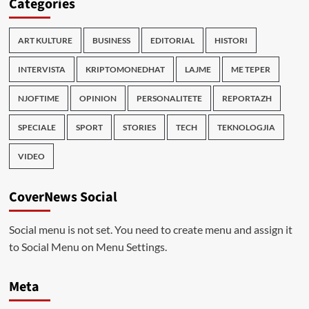
Categories
ART KULTURE
BUSINESS
EDITORIAL
HISTORI
INTERVISTA
KRIPTOMONEDHAT
LAJME
ME TEPER
NJOFTIME
OPINION
PERSONALITETE
REPORTAZH
SPECIALE
SPORT
STORIES
TECH
TEKNOLOGJIA
VIDEO
CoverNews Social
Social menu is not set. You need to create menu and assign it
to Social Menu on Menu Settings.
Meta