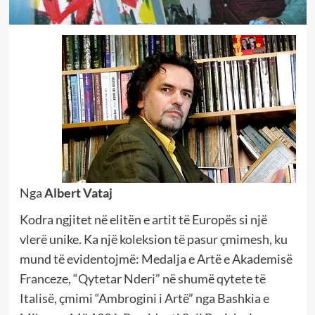
Nga
Albert Vataj
Kodra ngjitet në elitën e artit të Europës si një
vlerë unike. Ka një koleksion të pasur çmimesh, ku
mund të evidentojmë: Medalja e Artë e Akademisë
Franceze, “Qytetar Nderi” në shumë qytete të
Italisë, çmimi “Ambrogini i Artë” nga Bashkia e