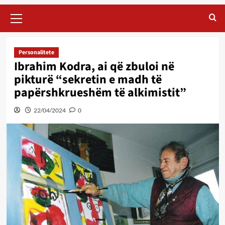
Primary
Menu
Personalitete
Ibrahim Kodra, ai që zbuloi në
pikturë “sekretin e madh të
papërshkrueshëm të alkimistit”
22/04/2024
0