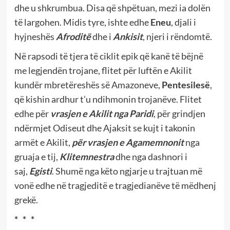
dhe u shkrumbua. Disa që shpëtuan, mezi ia dolën
të largohen. Midis tyre, ishte edhe
Eneu
, djali i
hyjneshës
Afroditë
dhe i
Ankisit
, njeri i rëndomtë.
Në rapsodi të tjera të ciklit epik që kanë të bëjnë
me legjendën trojane, flitet për luftën e Akilit
kundër mbretëreshës së Amazoneve,
Pentesilesë
,
që kishin ardhur t’u ndihmonin trojanëve. Flitet
edhe për
vrasjen e Akilit nga Paridi
, për grindjen
ndërmjet Odiseut dhe Ajaksit se kujt i takonin
armët e Akilit,
për vrasjen e Agamemnonit
nga
gruaja e tij,
Klitemnestra
dhe nga dashnori i
saj,
Egisti
. Shumë nga këto ngjarje u trajtuan më
vonë edhe në tragjeditë e tragjedianëve të mëdhenj
grekë.
*
*
*