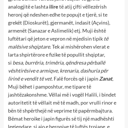
analogjitë e lashta
ilire
të atij çifti vëllezërish
heronj që ndeshen edhe te popujt e tjerë, si te
grekët (Dioskurët), gjermanët, indasit (Açvins),
armenët (Sanazar e Aslimelik) etj. Muji është
luftëtari që jeton e vepron në mjedisin tipik
të
malësive shqiptare
. Tek ai mishërohen vlerat e
larta shpirtërore e fizike të popullit shqiptar,
si
besa, burrëria, trimëria, qëndresa përballë
vështirësive e armiqve, krenaria, dashuria për
lirinë e vendit të vet
. Falë forcës që i japin
Zanat
,
Muji bëhet i pamposhtur, me tipare të
jashtëzakonshme. Vëllai më i vogël Halili, i bindet
autoritetit të vëllait më të madh, por vrulli rinor e
bën të shpërthejë në veprime të papërmbajtura.
Bëmat heroike i japin figurës së tij një madhështi
legjendare, si ajo e heronjve të luftës trojane, e