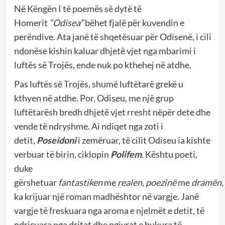
Në Këngën I të poemës së dytë të
Homerit
“Odisea”
bëhet fjalë për kuvendin e
perëndive. Ata janë të shqetësuar për Odisenë, i cili
ndonëse kishin kaluar dhjetë vjet nga mbarimi i
luftës së Trojës, ende nuk po kthehej në atdhe.
Pas luftës së Trojës, shumë luftëtarë grekë u
kthyen në atdhe. Por, Odiseu, me një grup
luftëtarësh bredh dhjetë vjet rresht nëpër dete dhe
vende të ndryshme. Ai ndiqet nga zoti i
detit,
Poseidoni
i zemëruar, të cilit Odiseu ia kishte
verbuar të birin, ciklopin
Polifem
. Kështu poeti,
duke
gërshetuar
fantastiken
me
realen
,
poezinë
me
dramën
,
ka krijuar një roman madhështor në vargje. Janë
vargje të freskuara nga aroma e njelmët e detit, të
ndriçuara nga dritat dhe ngjyrat e bukura të