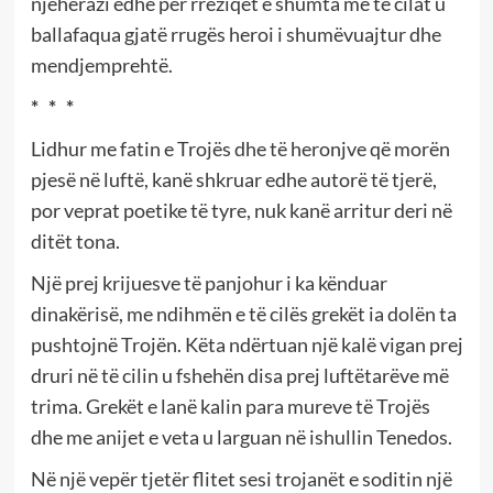
njëherazi edhe për rreziqet e shumta me të cilat u
ballafaqua gjatë rrugës heroi i shumëvuajtur dhe
mendjemprehtë.
*
*
*
Lidhur me fatin e Trojës dhe të heronjve që morën
pjesë në luftë, kanë shkruar edhe autorë të tjerë,
por veprat poetike të tyre, nuk kanë arritur deri në
ditët tona.
Një prej krijuesve të panjohur i ka kënduar
dinakërisë, me ndihmën e të cilës grekët ia dolën ta
pushtojnë Trojën. Këta ndërtuan një kalë vigan prej
druri në të cilin u fshehën disa prej luftëtarëve më
trima. Grekët e lanë kalin para mureve të Trojës
dhe me anijet e veta u larguan në ishullin Tenedos.
Në një vepër tjetër flitet sesi trojanët e soditin një