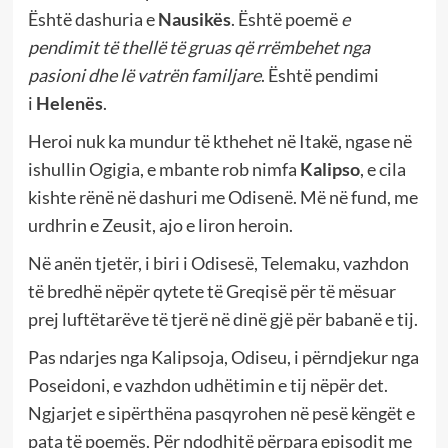
Është dashuria e
Nausikës
. Është poemë
e
pendimit të thellë të gruas që rrëmbehet nga
pasioni dhe lë vatrën familjare
. Është pendimi
i
Helenës
.
Heroi nuk ka mundur të kthehet në Itakë, ngase në
ishullin Ogigia, e mbante rob nimfa
Kalipso
, e cila
kishte rënë në dashuri me Odisenë. Më në fund, me
urdhrin e Zeusit, ajo e liron heroin.
Në anën tjetër, i biri i Odisesë, Telemaku, vazhdon
të bredhë nëpër qytete të Greqisë për të mësuar
prej luftëtarëve të tjerë në dinë gjë për babanë e tij.
Pas ndarjes nga Kalipsoja, Odiseu, i përndjekur nga
Poseidoni, e vazhdon udhëtimin e tij nëpër det.
Ngjarjet e sipërthëna pasqyrohen në pesë këngët e
pata të poemës. Për ndodhitë përpara episodit me