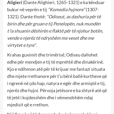
Aligieri
(Dante Alighieri, 1265-1321)
e ka kënduar
bukur në veprën e tij
“Komedia hyjnore”
(1307-
1321). Dante thotë:
“Odiseut, as dashuria për të
birin dhe për gruan e tij Penelopën, nuk mundën
t’ia shuanin dëshirën e flaktë për të njohur botën,
vende e njerëz të ndryshëm me veset dhe me
virtytet e tyre”
.
Krahas guximit dhe trimërisë, Odiseu dallohet
edhe për mendjen e tij të mprehtë dhe dinakërinë.
Kjo e ndihmon atë për të krijuar me fantazi situata
dhe mjete rrethanore për t’u bërë ballë kurtheve që
i ngrenë në çdo hap, natyra e egër dhe armiqtë e tij,
njerëz dhe hyjni. Përvoja jetësore e ka shtyrë atë që
të jetë i kujdesshëm dhe i vëmendshëm ndaj
mjedisit që e rrethon.