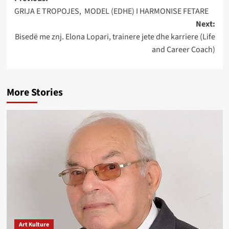
Post
GRIJA E TROPOJES, MODEL (EDHE) I HARMONISE FETARE
navigation
Next:
Bisedë me znj. Elona Lopari, trainere jete dhe karriere (Life
and Career Coach)
More Stories
Art Kulture