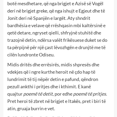
botë mesdhetare, që nga brigjet e Azisë së Vogël
deri në brigjet greke, që nga ishujt e Egjeut dhe të
Jonit deri në Spanjën e largët. Aty shndrit
bardhësia e velave që rrëshqasin mbi kaltërsinë e
qetë detare, ngryset qielli, shfryjnë stuhitë dhe
trazojnë detin, ndërsa valët frikësuese duket se do
ta përpijnë për një çast lëvozhgën e drunjtë me të
cilën lundronte Odiseu.
Midis dritës dhe errësirës, midis shpresës dhe
vdekjes që i ngre kurthe heroit në çdo hap të
lundrimit të tij nëpër detin e pafund, qëndron
pezull ankthi i pritjes dhe i kthimit. E kanë
quajtur
poemë të detit
, por edhe
poemë të pritjes
.
Pret heroi të zbret në brigjet e Itakës, pret i biri të
atin, gruaja burrin e vet.