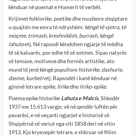
kënduar në poemat e Homerit të verbët.
Krijimet folklorike, poetike dhe muzikore shqiptare
u quajtën me emra të ndryshëm:
këngë të vjetra, të
moçme, trimash, kreshnikësh, burrash, këngë
lahute
etj. Në rapsodi këndohen ngjarje të mëdha
të së kaluarës, por edhe të së sotmes. Sipas natyrës
së temave, motiveve dhe formës artistike, ato
mund të jenë këngë popullore
historike, dashurie,
dasme, kurbeti
etj. Rapsodët i kanë kënduar në
gjininë letrare
epike, lirike
dhe
liriko-epike
.
Poema epike historike
Lahuta e Malc
í
s
, Shkodër
1937 me 15.613 vargje, vë në qendër luftën për
pavarësi, e në veçanti ngjarjet e historisë së
Shqipërisë së veriut nga viti 1858 deri në vitin
1913. Kjo kryevepër letrare, e shkruar në fillim