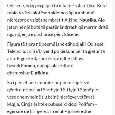
Odisenë, ndaj përpiqen ta mbajnë rob të tyre. Këtë
tablo
lirike
e plotëson sidomos figura shumë
njerëzore e vajzës së mbretit Alkino,
Nausika.
Ajo
jeton në një botë të pastër ëndrrash që marrin dritë
nga ndjenja e dashurisë për Odisenë.
Figura të tjera në poemë janë edhe djali i Odisesë,
Telemaku i cili s’la vend pa kërkuar për ta gjetur të
atin. Figurë e dashur është edhe skllavi
besnik
Eumeu
, dadoja plakë dhe e
dhembshur
Euriklea
.
Sa i përket anës morale, në poemë njerëzit
qëndrojnë më lartë se hyjnitë. Hyjnitë janë plot
vese dhe synojnë t’u bëjnë njerëzve vetëm të
këqija. Cirçja është e pabesë, ciklopi Polifem –
egërsirë që ha njerëz, sirenat – joshëse dhe