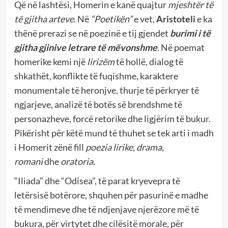
Që në lashtësi, Homerin e kanë quajtur
mjeshtër të
të gjitha arteve
. Në
“Poetikën”
e vet,
Aristoteli
e ka
thënë prerazi se në poezinë e tij gjendet
burimi i të
gjitha gjinive letrare të mëvonshme
. Në poemat
homerike kemi një
lirizëm
të hollë, dialog të
shkathët, konflikte të fuqishme, karaktere
monumentale të heronjve, thurje të përkryer të
ngjarjeve, analizë të botës së brendshme të
personazheve, forcë retorike dhe ligjërim të bukur.
Pikërisht për këtë mund të thuhet se tek arti i madh
i Homerit zënë fill
poezia lirike, drama,
romani
dhe
oratoria
.
“Iliada” dhe “Odisea”, të parat kryevepra të
letërsisë botërore, shquhen për pasurinë e madhe
të mendimeve dhe të ndjenjave njerëzore më të
bukura, për virtytet dhe cilësitë morale, për