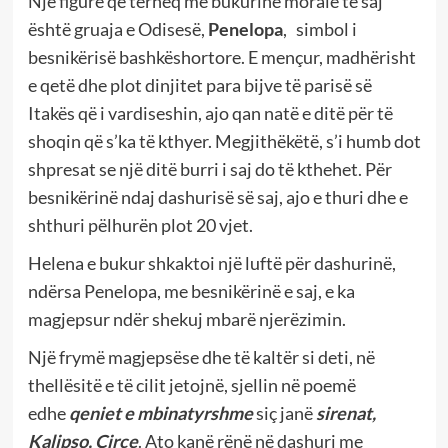
Një figurë që tërheq me bukurinë morale të saj
është gruaja e Odisesë,
Penelopa
,
simbol i
besnikërisë bashkëshortore. E mençur, madhërisht
e qetë dhe plot dinjitet para bijve të parisë së
Itakës që i vardiseshin, ajo qan natë e ditë për të
shoqin që s’ka të kthyer. Megjithëkëtë, s’i humb dot
shpresat se një ditë burri i saj do të kthehet. Për
besnikërinë ndaj dashurisë së saj, ajo e thuri dhe e
shthuri pëlhurën plot 20 vjet.
Helena e bukur shkaktoi një luftë për dashurinë,
ndërsa Penelopa, me besnikërinë e saj, e ka
magjepsur ndër shekuj mbarë njerëzimin.
Një frymë magjepsëse dhe të kaltër si deti, në
thellësitë e të cilit jetojnë, sjellin në poemë
edhe
qeniet e mbinatyrshme
siç janë
sirenat,
Kalipso, Cirçe
. Ato kanë rënë në dashuri me