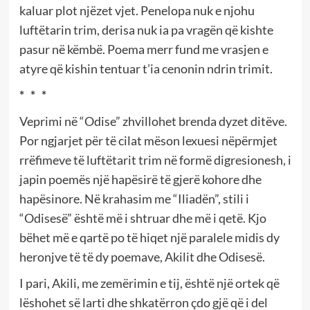
kaluar plot njëzet vjet. Penelopa nuk e njohu
luftëtarin trim, derisa nuk ia pa vragën që kishte
pasur në këmbë. Poema merr fund me vrasjen e
atyre që kishin tentuar t’ia cenonin ndrin trimit.
*
*
*
Veprimi në “Odise” zhvillohet brenda dyzet ditëve.
Por ngjarjet për të cilat mëson lexuesi nëpërmjet
rrëfimeve të luftëtarit trim në formë digresionesh, i
japin poemës një hapësirë të gjerë kohore dhe
hapësinore. Në krahasim me “Iliadën”, stili i
“Odisesë” është më i shtruar dhe më i qetë. Kjo
bëhet më e qartë po të hiqet një paralele midis dy
heronjve të të dy poemave, Akilit dhe Odisesë.
I pari, Akili, me zemërimin e tij, është një ortek që
lëshohet së larti dhe shkatërron çdo gjë që i del