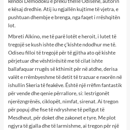
këndoi Demodoku e preku thellë Odisenë, autorin
e kësaj dredhie. Atij iu ngjallën kujtime të vjetra, e
pushtuan dhembje e brenga, nga faqet i rrëshqitën
lot.
Mbreti Alkino, me të parë lotët e heroit, i lutet të
tregojë se kush ishte dhe ç’kishte ndodhur me të.
Odiseu filloi të tregojë për të gjitha ato që kishte
përjetuar dhe vështirësitë me të cilat ishte
ballafaquar rrugës së kthimit për në atdhe, derisa
valët e rrëmbyeshme të detit të trazuar e nxorën në
ishullin Skeria të feakëve. Është një rrëfim fantastik
për vende dhe qenie përrallore, si: lestrigonët
njerëzngrënës, ciklopët, nimfat, sirenat. Ai tregon
për popuj dhe fise të ndryshme të pellgut të
Mesdheut, për doket dhe zakonet e tyre. Me plot
ngjyra të gjalla dhe të larmishme, ai tregon për një