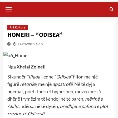
Primary
Menu
Art Kulture
HOMERI – “ODISEA”
22/03/2020
0
Nga
Xhelal Zejneli
Sikundër
“Iliada”
, edhe
“Odisea”
fillon me një
figurë
retorike,
me një
apostrofë
. Në të dyja
poemat, poeti thërret hyjneshën, muzën për t’i
dhënë frymëzim të këndoj në të parën,
mërinë e
Akilit
, ndërsa në të dytën,
bredhjet e pafund e plot
rreziqe të Odisesë
.