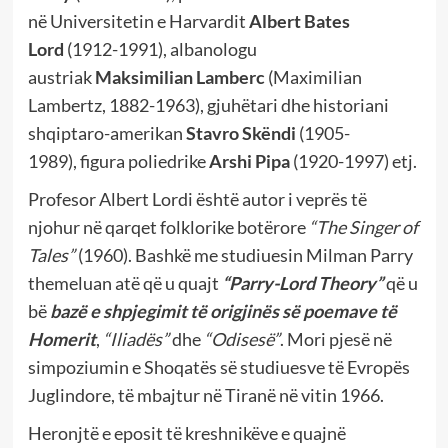
në Universitetin e Harvardit
Albert Bates
Lord
(1912-1991),
albanologu
austriak
Maksimilian Lamberc
(Maximilian
Lambertz, 1882-1963),
gjuhëtari dhe historiani
shqiptaro-amerikan
Stavro Skëndi
(1905-
1989),
figura poliedrike
Arshi Pipa
(1920-1997) etj.
Profesor Albert Lordi është autor i veprës të
njohur në qarqet folklorike botërore
“The Singer of
Tales”
(1960). Bashkë me studiuesin Milman Parry
themeluan atë që u quajt
“Parry-Lord Theory”
që u
bë
bazë e shpjegimit të origjinës së poemave të
Homerit
,
“Iliadës”
dhe
“Odisesë”
. Mori pjesë në
simpoziumin e Shoqatës së studiuesve të Evropës
Juglindore, të mbajtur në Tiranë në vitin 1966.
Heronjtë e eposit të kreshnikëve e quajnë