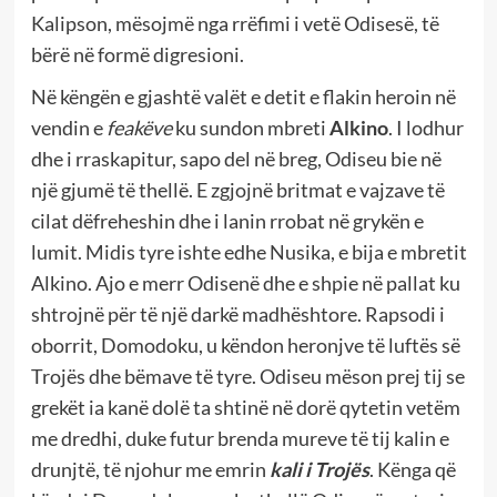
Kalipson, mësojmë nga rrëfimi i vetë Odisesë, të
bërë në formë digresioni.
Në këngën e gjashtë valët e detit e flakin heroin në
vendin e
feakëve
ku sundon mbreti
Alkino
. I lodhur
dhe i rraskapitur, sapo del në breg, Odiseu bie në
një gjumë të thellë. E zgjojnë britmat e vajzave të
cilat dëfreheshin dhe i lanin rrobat në grykën e
lumit. Midis tyre ishte edhe Nusika, e bija e mbretit
Alkino. Ajo e merr Odisenë dhe e shpie në pallat ku
shtrojnë për të një darkë madhështore. Rapsodi i
oborrit, Domodoku, u këndon heronjve të luftës së
Trojës dhe bëmave të tyre. Odiseu mëson prej tij se
grekët ia kanë dolë ta shtinë në dorë qytetin vetëm
me dredhi, duke futur brenda mureve të tij kalin e
drunjtë, të njohur me emrin
kali i Trojës
. Kënga që