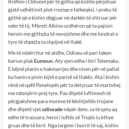
Rrëfimi i Odisesë për të gjitha që kishte përjetuar
gjatë udhëtimit plot rreziqe e fatkeqësi, i preku të
gjithë që e kishin dëgjuar në darkën të shtruar për
nder të tij. Mbreti Alkino urdhëron që ta pajisin
heroin me gjithçka të nevojshme dhe me lundrat e
tyre të shpejta ta shpijnë në Itakë.
Me të mbërritur në atdhe, Odiseu së pari takon
bariun plak
Eumeun
. Aty vjen edhe i biri Telemaku.
E bëjnë planin e hakmarrjes dhe nisen për në pallat
ku hanin e pinin bijtë e parisë së Itakës. Ata i kishin
rënë në qafë Penelopës për ta detyruar të martohej
me ndonjërin prej tyre. Pas dhjetë luftimesh të
përgjakshme para mureve të kështjellës trojane
dhe dhjetë vjet
odiseade
nëpër dete, sa të qeta aq
edhe të trazuara, heroi i luftës së Trojës iu kthye
gruas dhe të birit. Nga largimi i burrit të saj, kishin