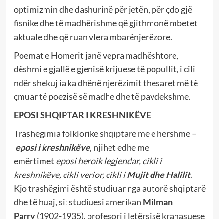
optimizmin dhe dashurinë për jetën, për çdo gjë
fisnike dhe të madhërishme që gjithmonë mbetet
aktuale dhe që ruan vlera mbarënjerëzore.
Poemat e Homerit janë vepra madhështore,
dëshmi e gjallë e gjenisë krijuese të popullit, i cili
ndër shekuj ia ka dhënë njerëzimit thesaret më të
çmuar të poezisë së madhe dhe të pavdekshme.
EPOSI SHQIPTAR I KRESHNIKËVE
Trashëgimia folklorike shqiptare më e hershme –
eposi i kreshnikëve
,
njihet edhe me
emërtimet
eposi heroik legjendar, cikli i
kreshnikëve, cikli verior, cikli i
Mujit dhe Halilit
.
Kjo trashëgimi është studiuar nga autorë shqiptarë
dhe të huaj, si: studiuesi amerikan
Milman
Parry
(1902-1935),
profesori i
letërsisë krahasuese