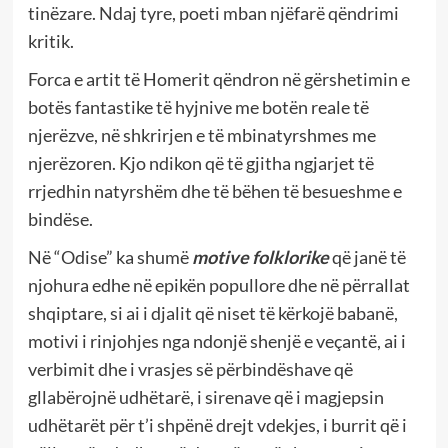
tinëzare. Ndaj tyre, poeti mban njëfarë qëndrimi
kritik.
Forca e artit të Homerit qëndron në gërshetimin e
botës fantastike të hyjnive me botën reale të
njerëzve, në shkrirjen e të mbinatyrshmes me
njerëzoren. Kjo ndikon që të gjitha ngjarjet të
rrjedhin natyrshëm dhe të bëhen të besueshme e
bindëse.
Në “Odise” ka shumë
motive folklorike
që janë të
njohura edhe në epikën popullore dhe në përrallat
shqiptare, si ai i djalit që niset të kërkojë babanë,
motivi i rinjohjes nga ndonjë shenjë e veçantë, ai i
verbimit dhe i vrasjes së përbindëshave që
gllabërojnë udhëtarë, i sirenave që i magjepsin
udhëtarët për t’i shpënë drejt vdekjes, i burrit që i