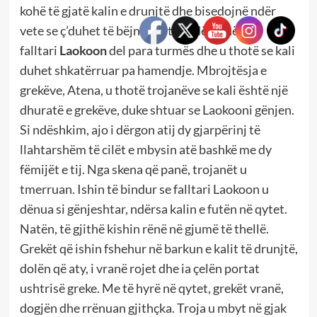
kohë të gjatë kalin e drunjtë dhe bisedojnë ndër
vete se ç’duhet të bëjnë me të. Ndërkohë,
falltari
Laokoon
del para turmës dhe u thotë se kali
duhet shkatërruar pa hamendje. Mbrojtësja e
grekëve, Atena, u thotë trojanëve se kali është një
dhuratë e grekëve, duke shtuar se Laokooni gënjen.
Si ndëshkim, ajo i dërgon atij dy gjarpërinj të
llahtarshëm të cilët e mbysin atë bashkë me dy
fëmijët e tij. Nga skena që panë, trojanët u
tmerruan. Ishin të bindur se falltari Laokoon u
dënua si gënjeshtar, ndërsa kalin e futën në qytet.
Natën, të gjithë kishin rënë në gjumë të thellë.
Grekët që ishin fshehur në barkun e kalit të drunjtë,
dolën që aty, i vranë rojet dhe ia çelën portat
ushtrisë greke. Me të hyrë në qytet, grekët vranë,
dogjën dhe rrënuan gjithçka. Troja u mbyt në gjak