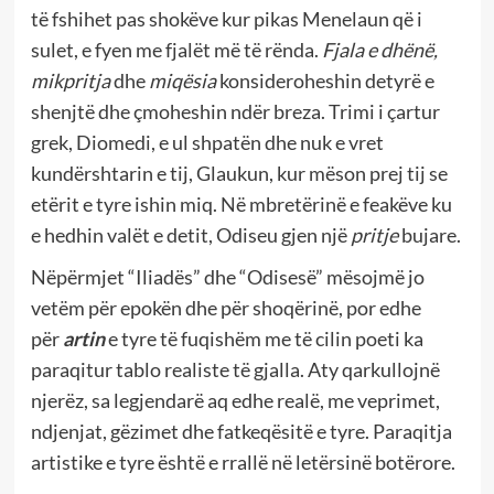
të fshihet pas shokëve kur pikas Menelaun që i
sulet, e fyen me fjalët më të rënda.
Fjala e dhënë,
mikpritja
dhe
miqësia
konsideroheshin detyrë e
shenjtë dhe çmoheshin ndër breza. Trimi i çartur
grek, Diomedi, e ul shpatën dhe nuk e vret
kundërshtarin e tij, Glaukun, kur mëson prej tij se
etërit e tyre ishin miq. Në mbretërinë e feakëve ku
e hedhin valët e detit, Odiseu gjen një
pritje
bujare.
Nëpërmjet “Iliadës” dhe “Odisesë” mësojmë jo
vetëm për epokën dhe për shoqërinë, por edhe
për
artin
e tyre të fuqishëm me të cilin poeti ka
paraqitur tablo realiste të gjalla. Aty qarkullojnë
njerëz, sa legjendarë aq edhe realë, me veprimet,
ndjenjat, gëzimet dhe fatkeqësitë e tyre. Paraqitja
artistike e tyre është e rrallë në letërsinë botërore.