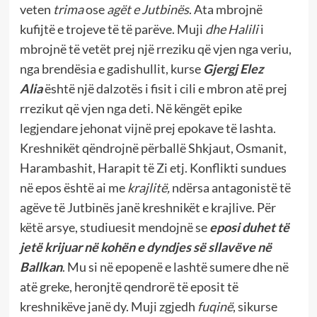
veten
trima
ose
agët e Jutbinës
. Ata mbrojnë
kufijtë e trojeve të të parëve. Muji
dhe Halili
i
mbrojnë të vetët prej një rreziku që vjen nga veriu,
nga brendësia e gadishullit, kurse
Gjergj Elez
Alia
është një dalzotës i fisit i cili e mbron atë prej
rrezikut që vjen nga deti. Në këngët epike
legjendare jehonat vijnë prej epokave të lashta.
Kreshnikët qëndrojnë përballë Shkjaut, Osmanit,
Harambashit, Harapit të Zi etj. Konflikti sundues
në epos është ai me
krajlitë,
ndërsa antagonistë të
agëve të Jutbinës janë kreshnikët e krajlive. Për
këtë arsye, studiuesit mendojnë se
eposi duhet të
jetë krijuar në kohën e dyndjes së sllavëve në
Ballkan
. Mu si në epopenë e lashtë sumere dhe në
atë greke, heronjtë qendrorë të eposit të
kreshnikëve janë dy. Muji zgjedh
fuqinë
, sikurse