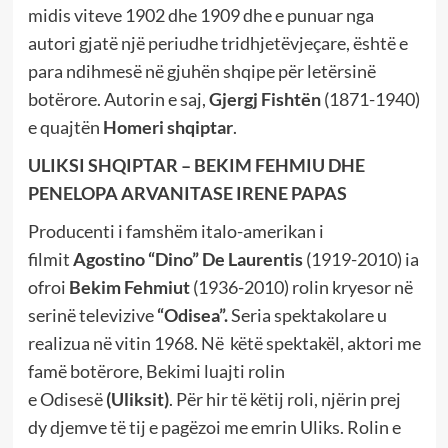
midis viteve 1902 dhe 1909 dhe e punuar nga
autori gjatë një periudhe tridhjetëvjeçare, është e
para ndihmesë në gjuhën shqipe për letërsinë
botërore. Autorin e saj,
Gjergj Fishtën
(1871-1940)
e quajtën
Homeri shqiptar
.
ULIKSI SHQIPTAR – BEKIM FEHMIU DHE
PENELOPA ARVANITASE IRENE PAPAS
Producenti i famshëm italo-amerikan i
filmit
Agostino “Dino” De Laurentis
(1919-2010)
ia
ofroi
Bekim Fehmiut
(1936-2010) rolin kryesor në
serinë televizive
“Odisea”.
Seria
spektakolare u
realizua në vitin 1968. Në
këtë spektakël, aktori me
famë botërore, Bekimi
luajti
rolin
e
Odisesë
(Uliksit)
. Për hir të këtij roli, njërin prej
dy djemve të tij e pagëzoi me emrin Uliks. Rolin e