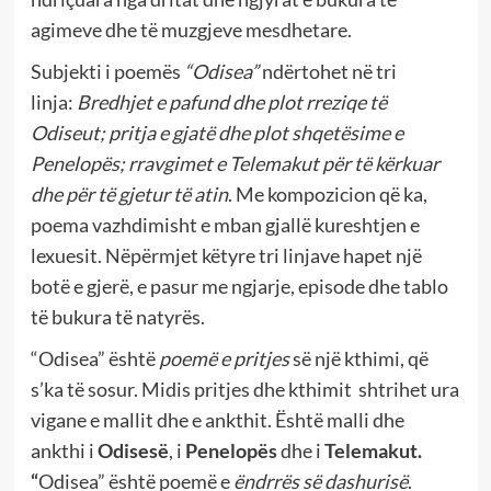
agimeve dhe të muzgjeve mesdhetare.
Subjekti i poemës
“Odisea”
ndërtohet në tri
linja:
Bredhjet e pafund dhe plot rreziqe të
Odiseut; pritja e gjatë dhe plot shqetësime e
Penelopës; rravgimet e Telemakut për të kërkuar
dhe për të gjetur të atin
. Me kompozicion që ka,
poema vazhdimisht e mban gjallë kureshtjen e
lexuesit. Nëpërmjet këtyre tri linjave hapet një
botë e gjerë, e pasur me ngjarje, episode dhe tablo
të bukura të natyrës.
“Odisea” është
poemë e pritjes
së një kthimi, që
s’ka të sosur. Midis pritjes dhe kthimit
shtrihet ura
vigane e mallit dhe e ankthit. Është malli dhe
ankthi i
Odisesë
, i
Penelopës
dhe
i
Telemakut.
“
Odisea”
është poemë
e
ëndrrës së dashurisë
.