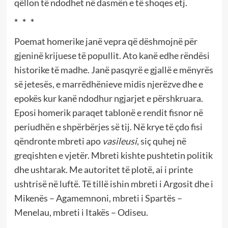
qëllon të ndodhet në dasmën e të shoqes etj.
*
*
*
Poemat homerike janë vepra që dëshmojnë për
gjeninë krijuese të popullit. Ato kanë edhe rëndësi
historike të madhe. Janë pasqyrë e gjallë e mënyrës
së jetesës, e marrëdhënieve midis njerëzve dhe e
epokës kur kanë ndodhur ngjarjet e përshkruara.
Eposi homerik paraqet tablonë e rendit fisnor në
periudhën e shpërbërjes së tij. Në krye të çdo fisi
qëndronte mbreti apo
vasileusi
, siç quhej në
greqishten e vjetër. Mbreti kishte pushtetin politik
dhe ushtarak. Me autoritet të plotë, ai i printe
ushtrisë në luftë. Të tillë ishin mbreti i Argosit dhe i
Mikenës – Agamemnoni, mbreti i Spartës –
Menelau, mbreti i Itakës – Odiseu.