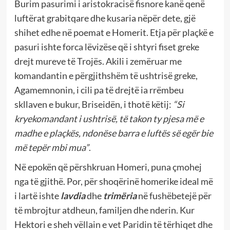
Burim pasurimi i aristokracisë fisnore kanë qenë
luftërat grabitqare dhe kusaria nëpër dete, gjë
shihet edhe në poemat e Homerit. Etja për plaçkë e
pasuri ishte forca lëvizëse që i shtyri fiset greke
drejt mureve të Trojës. Akili i zemëruar me
komandantin e përgjithshëm të ushtrisë greke,
Agamemnonin, i cili pa të drejtë ia rrëmbeu
skllaven e bukur, Briseidën, i thotë këtij:
“Si
kryekomandant i ushtrisë, të takon ty pjesa më e
madhe e plaçkës, ndonëse barra e luftës së egër bie
më tepër mbi mua”
.
Në epokën që përshkruan Homeri, puna çmohej
nga të gjithë. Por, për shoqërinë homerike ideal më
i lartë ishte
lavdia
dhe
trimëria
në fushëbetejë për
të mbrojtur atdheun, familjen dhe nderin. Kur
Hektori e sheh vëllain e vet Paridin të tërhiqet dhe