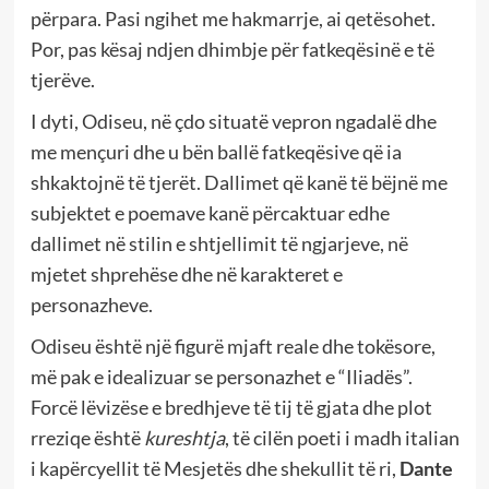
përpara. Pasi ngihet me hakmarrje, ai qetësohet.
Por, pas kësaj ndjen dhimbje për fatkeqësinë e të
tjerëve.
I dyti, Odiseu, në çdo situatë vepron ngadalë dhe
me mençuri dhe u bën ballë fatkeqësive që ia
shkaktojnë të tjerët. Dallimet që kanë të bëjnë me
subjektet e poemave kanë përcaktuar edhe
dallimet në stilin e shtjellimit të ngjarjeve, në
mjetet shprehëse dhe në karakteret e
personazheve.
Odiseu është një figurë mjaft reale dhe tokësore,
më pak e idealizuar se personazhet e “Iliadës”.
Forcë lëvizëse e bredhjeve të tij të gjata dhe plot
rreziqe është
kureshtja
, të cilën poeti i madh italian
i kapërcyellit të Mesjetës dhe shekullit të ri,
Dante