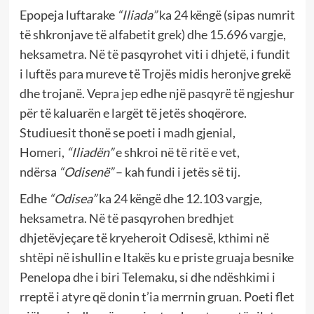
Epopeja luftarake
“Iliada”
ka 24 këngë (sipas numrit
të shkronjave të alfabetit grek) dhe 15.696 vargje,
heksametra. Në të pasqyrohet viti i dhjetë, i fundit
i luftës para mureve të Trojës midis heronjve grekë
dhe trojanë. Vepra jep edhe një pasqyrë të ngjeshur
për të
kaluarën e largët të jetës shoqërore.
Studiuesit thonë se poeti i madh gjenial,
Homeri,
“Iliadën”
e shkroi në të ritë e vet,
ndërsa
“Odisenë”
– kah fundi i jetës së tij.
Edhe
“Odisea”
ka 24 këngë dhe 12.103 vargje,
heksametra. Në të pasqyrohen bredhjet
dhjetëvjeçare të kryeheroit Odisesë, kthimi në
shtëpi në ishullin e Itakës ku e priste gruaja besnike
Penelopa dhe i biri Telemaku, si dhe ndëshkimi i
rreptë i atyre që donin t’ia merrnin gruan. Poeti flet