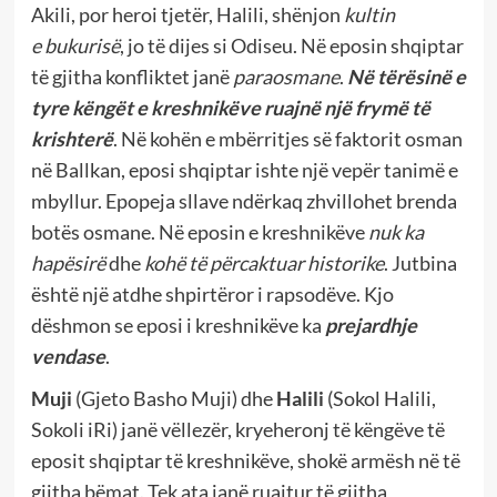
Akili, por heroi tjetër, Halili, shënjon
kultin
e
bukurisë
, jo të dijes si Odiseu. Në eposin shqiptar
të gjitha konfliktet janë
paraosmane
.
Në tërësinë e
tyre këngët e kreshnikëve ruajnë një frymë të
krishterë
. Në kohën e mbërritjes së faktorit osman
në Ballkan, eposi shqiptar ishte një vepër tanimë e
mbyllur. Epopeja sllave ndërkaq zhvillohet brenda
botës osmane. Në eposin e kreshnikëve
nuk ka
hapësirë
dhe
kohë të përcaktuar historike
. Jutbina
është një atdhe shpirtëror i rapsodëve. Kjo
dëshmon se eposi i kreshnikëve ka
prejardhje
vendase
.
Muji
(Gjeto Basho Muji) dhe
Halili
(Sokol Halili,
Sokoli iRi) janë vëllezër, kryeheronj të këngëve të
eposit shqiptar të kreshnikëve, shokë armësh në të
gjitha bëmat. Tek ata janë ruajtur të gjitha