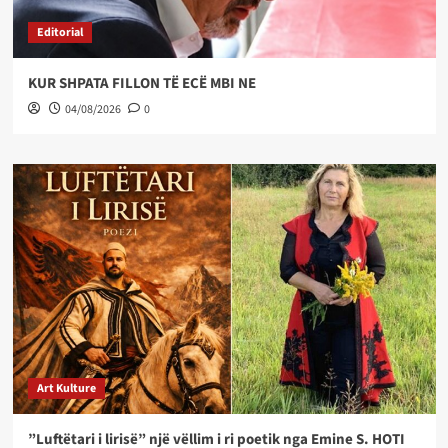
Editorial
KUR SHPATA FILLON TË ECË MBI NE
04/08/2026
0
Art Kulture
”Luftëtari i lirisë” një vëllim i ri poetik nga Emine S. HOTI