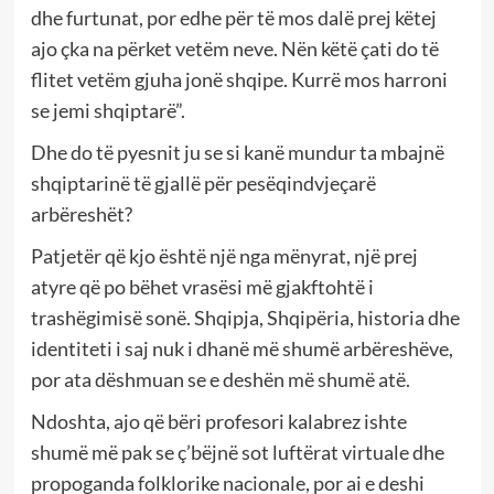
dhe furtunat, por edhe për të mos dalë prej këtej
ajo çka na përket vetëm neve. Nën këtë çati do të
flitet vetëm gjuha jonë shqipe. Kurrë mos harroni
se jemi shqiptarë”.
Dhe do të pyesnit ju se si kanë mundur ta mbajnë
shqiptarinë të gjallë për pesëqindvjeçarë
arbëreshët?
Patjetër që kjo është një nga mënyrat, një prej
atyre që po bëhet vrasësi më gjakftohtë i
trashëgimisë sonë. Shqipja, Shqipëria, historia dhe
identiteti i saj nuk i dhanë më shumë arbëreshëve,
por ata dëshmuan se e deshën më shumë atë.
Ndoshta, ajo që bëri profesori kalabrez ishte
shumë më pak se ç’bëjnë sot luftërat virtuale dhe
propoganda folklorike nacionale, por ai e deshi