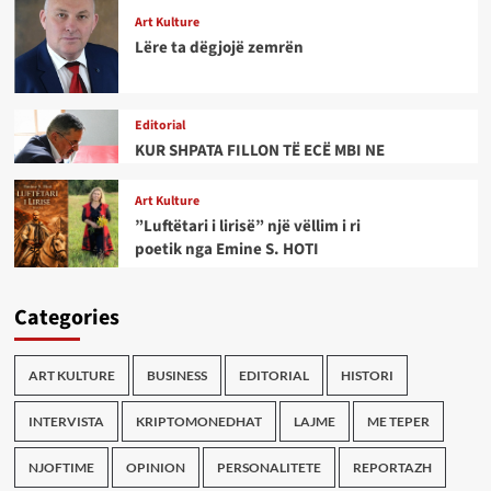
Art Kulture
Lëre ta dëgjojë zemrën
Editorial
KUR SHPATA FILLON TË ECË MBI NE
Art Kulture
”Luftëtari i lirisë” një vëllim i ri
poetik nga Emine S. HOTI
Categories
ART KULTURE
BUSINESS
EDITORIAL
HISTORI
INTERVISTA
KRIPTOMONEDHAT
LAJME
ME TEPER
NJOFTIME
OPINION
PERSONALITETE
REPORTAZH