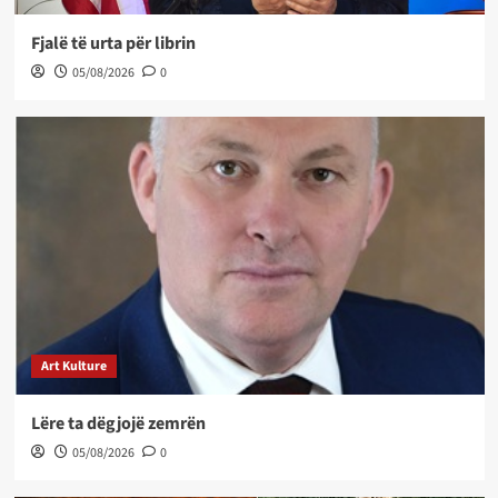
Fjalë të urta për librin
05/08/2026
0
Art Kulture
Lëre ta dëgjojë zemrën
05/08/2026
0