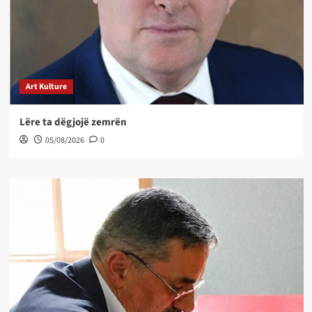
Art Kulture
Lëre ta dëgjojë zemrën
05/08/2026
0