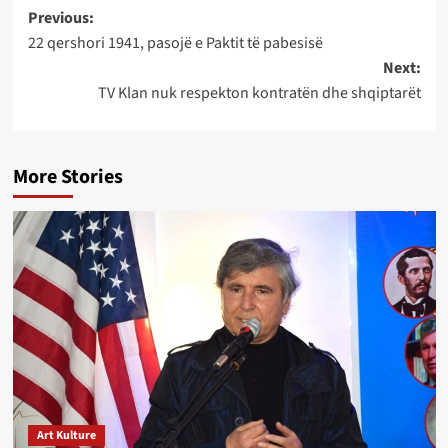
Post
Previous:
22 qershori 1941, pasojë e Paktit të pabesisë
navigation
Next:
TV Klan nuk respekton kontratën dhe shqiptarët
More Stories
Art Kulture