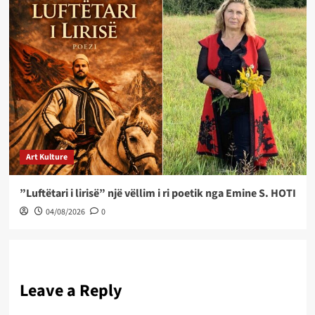
Art Kulture
”Luftëtari i lirisë” një vëllim i ri poetik nga Emine S. HOTI
04/08/2026
0
Leave a Reply