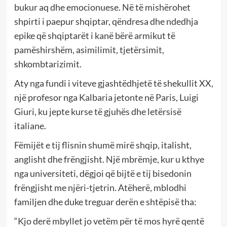
bukur aq dhe emocionuese. Në të mishërohet
shpirti i paepur shqiptar, qëndresa dhe ndedhja
epike që shqiptarët i kanë bërë armikut të
pamëshirshëm, asimilimit, tjetërsimit,
shkombtarizimit.
Aty nga fundi i viteve gjashtëdhjetë të shekullit XX,
një profesor nga Kalbaria jetonte në Paris, Luigi
Giuri, ku jepte kurse të gjuhës dhe letërsisë
italiane.
Fëmijët e tij flisnin shumë mirë shqip, italisht,
anglisht dhe frëngjisht. Një mbrëmje, kur u kthye
nga universiteti, dëgjoi që bijtë e tij bisedonin
frëngjisht me njëri-tjetrin. Atëherë, mblodhi
familjen dhe duke treguar derën e shtëpisë tha:
“Kjo derë mbyllet jo vetëm për të mos hyrë qentë