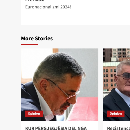
Post
Euronacionalizmi 2024!
navigation
More Stories
Opinion
Opinion
KUR PËRGJEGJËSIA DEL NGA
Rezistenc