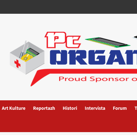
Art Kulture
Reportazh
Histori
Intervista
Forum
T