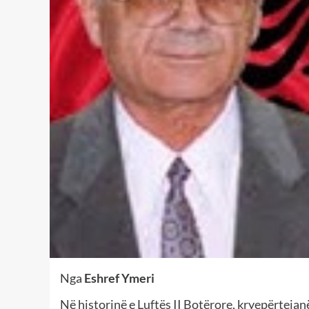
Nga
Eshref Ymeri
Në historinë e Luftës II Botërore, kryepërtejan