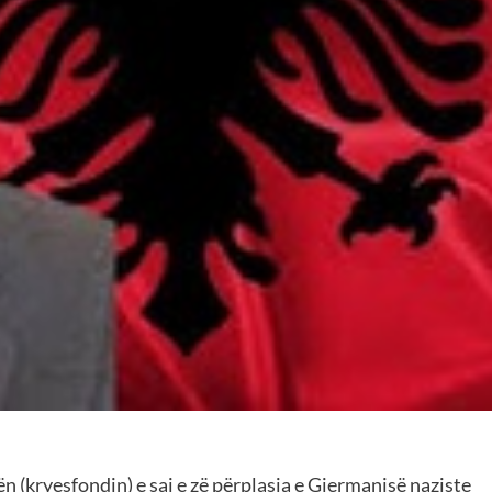
ën (kryesfondin) e saj e zë përplasja e Gjermanisë naziste