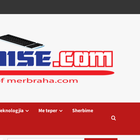
eknologjia
Me teper
Sherbime