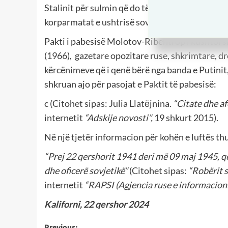
Stalinit për sulmin që do të ndërnerrte kundër 
korparmatat e ushtrisë sovjetike të Lindjes së L
Pakti i pabesisë Molotov-Ribentrop i kushtoi s
(1966),
gazetare opozitare ruse, shkrimtare, dr
kërcënimeve që i qenë bërë nga banda e Putinit,
shkruan ajo për pasojat e Paktit të pabesisë:
c (Citohet sipas: Julia Llatёjnina.
“Citate dhe af
internetit
“Adskije novosti”,
19 shkurt 2015).
Në një tjetër informacion për kohën e luftës th
“Prej 22 qershorit 1941 deri më 09 maj 1945, q
dhe oficerë sovjetikë”
(Citohet sipas:
“Robërit s
internetit
“RAPSI (Agjencia ruse e informacioni
Kaliforni, 22 qershor 2024
Previous: