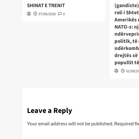
SHINAT E TRENIT
(gandiste)
roli i Sht
07/08/2026
0
Amerikës 
NATO-s: nj
ndërveprim
politik, të
ndërkombë
drejtës së
popullit t
02/08/2
Leave a Reply
Your email address will not be published.
Required fi