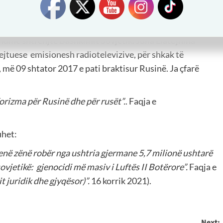
Gjermanisë. Deri në fillimin e muajit qershor 1941, edhe
argët, Stalini i pati zhvendosur drejt kufijve perëndimorë.
humë shtrenjtë Bashkimit Sovjetik. Julia Llatёjnina
ejtuese emisionesh radiotelevizive, për shkak të
 më 09 shtator 2017 e pati braktisur Rusinë. Ja çfarë
orizma për Rusinë dhe për rusët”.
. Faqja e
uhet:
enë zënë robër nga ushtria gjermane 5,7 milionë ushtarë
ovjetikë: gjenocidi më masiv i Luftës II Botërore”.
Faqja e
t juridik dhe gjyqësor)”.
16 korrik 2021).
Next: