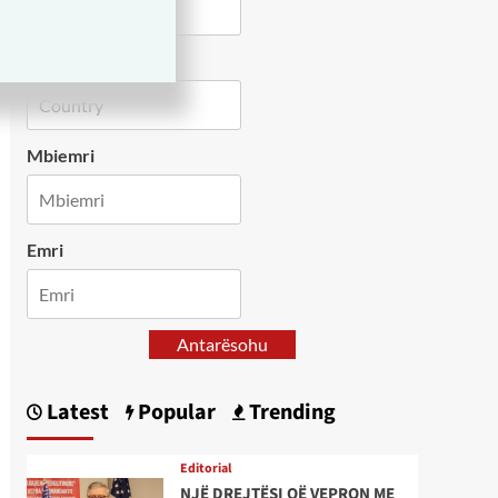
Country
Mbiemri
Emri
Antarësohu
Latest
Popular
Trending
Editorial
NJË DREJTËSI QË VEPRON ME