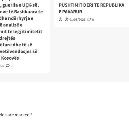
, guerila e UÇK-së,
PUSHTIMIT DERI TE REPUBLIKA
eteve të Bashkuara të
E PAVARUR
dhe ndërhyrja e
01/08/2026
0
ë analizë e
it të legjitimitetit
 drejtës
tare dhe të së
 vetëvendosjes së
ë Kosovës
026
0
elds are marked
*