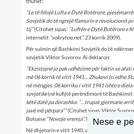
thuhet:
“
Le t
ë
filloj
ë
Lufta e Dyt
ë
Bot
ë
rore
,
pjes
ë
marr
ë
Sovjetik do t
ë
ngrej
ë
flamurin e revolucionit p
tij
”
(Citohet sipas:
“
Luft
ë
n e Dyt
ë
Bot
ë
rore e f
internetit
“
sokrytoe
.
net
”.
23 korrik 2009).
Për sulmin që Bashkimi Sovjetik do të ndërmer
sovjetik Viktor Suvorov. Ai deklaron:
“
Ekzistojn
ë
jo pak udh
ë
zime p
ë
r faktin se afati i
m
ë 06
korrik t
ë
vitit
1941…
Zhukovi
(
si edhe Sta
n
ë
m
ë
ngjes
. 06
korriku i vitit
1941
ishte e diela
sovjetike
(në kufijtë perëndimorë të Bashkimit
k
ë
t
ë
dat
ë
pa dorashka
: “…
trupat gjermane arrit
jav
ë
m
ë
p
ë
rpara
””
(Citohet sipas:Viktor Suvoro
Botuese
“Novoje vremja”.
Moskva 1993, f. 333)
Nese e pel
Në dhjetorin e vitit 1940, agjentët e shërbimit 