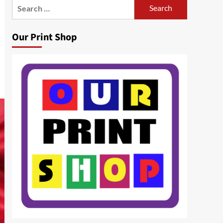
Search
for:
Our Print Shop