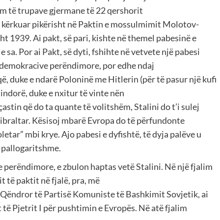
ëm të trupave gjermane të 22 qershorit
hen kërkuar pikërisht në Paktin e mossulmimit Molotov-
 1939. Ai pakt, së pari, kishte në themel pabesinë e
 sa. Por ai Pakt, së dyti, fshihte në vetvete një pabesi
aj demokracive perëndimore, por edhe ndaj
ë, duke e ndarë Poloninë me Hitlerin (për të pasur një kufi
 lindorë, duke e nxitur të vinte nën
tin që do ta quante të volitshëm, Stalini do t’i sulej
jibraltar. Kësisoj mbarë Evropa do të përfundonte
etar” mbi krye. Ajo pabesi e dyfishtë, të dyja palëve u
 pallogaritshme.
 perëndimore, e zbulon haptas vetë Stalini. Në një fjalim
të paktit në fjalë, pra, më
 Qëndror të Partisë Komuniste të Bashkimit Sovjetik, ai
të Pjetrit I për pushtimin e Evropës. Në atë fjalim