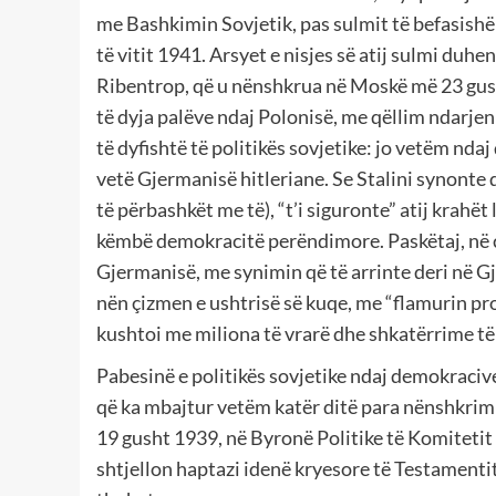
me Bashkimin Sovjetik, pas sulmit të befasish
të vitit 1941. Arsyet e nisjes së atij sulmi du
Ribentrop, që u nënshkrua në Moskë më 23 gusht
të dyja palëve ndaj Polonisë, me qëllim ndarjen e
të dyfishtë të politikës sovjetike: jo vetëm nd
vetë Gjermanisë hitleriane. Se Stalini synonte q
të përbashkët me të), “t’i siguronte” atij krahët
këmbë demokracitë perëndimore. Paskëtaj, në ças
Gjermanisë, me synimin që të arrinte deri në G
nën çizmen e ushtrisë së kuqe, me “flamurin prol
kushtoi me miliona të vrarë dhe shkatërrime të
Pabesinë e politikës sovjetike ndaj demokracive
që ka mbajtur vetëm katër ditë para nënshkrimit 
19 gusht 1939, në Byronë Politike të Komitetit
shtjellon haptazi idenë kryesore të Testamentit 