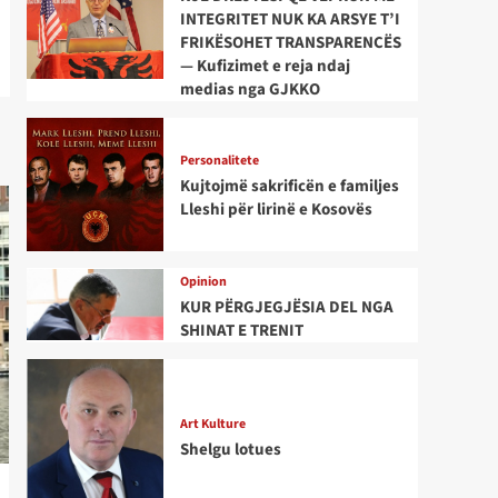
INTEGRITET NUK KA ARSYE T’I
FRIKËSOHET TRANSPARENCËS
— Kufizimet e reja ndaj
medias nga GJKKO
Personalitete
Kujtojmë sakrificën e familjes
Lleshi për lirinë e Kosovës
Opinion
KUR PËRGJEGJËSIA DEL NGA
SHINAT E TRENIT
Art Kulture
Shelgu lotues