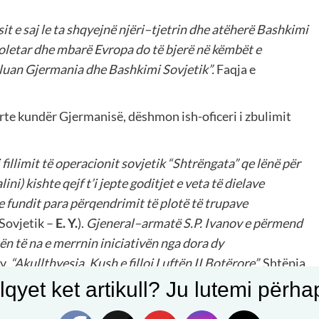
sit e saj le ta shqyejn
ë
nj
ë
ri
–
tjetrin dhe at
ë
her
ë
Bashkimi
roletar dhe mbar
ë
Evropa do t
ë
bjer
ë
n
ë
k
ë
mb
ë
t e
illuan Gjermania dhe Bashkimi Sovjetik
”.
Faqja e
rte kundër Gjermanisë, dëshmon ish-oficeri i zbulimit
 fillimit t
ë
operacionit sovjetik
“
Shtr
ë
ngata
”
qe l
ë
n
ë
p
ë
r
lini
)
kishte qejf t
’
i jepte goditjet e veta t
ë
dielave
 e fundit para p
ë
rqendrimit t
ë
plot
ë
t
ë
trupave
 Sovjetik –
E
.
Y
.
).
Gjeneral
–
armat
ë
S
.
P
.
Ivanov e p
ë
rmend
ë
n t
ë
na e merrnin iniciativ
ë
n nga dora dy
v.
“
Akullthyesja
.
Kush e filloi Luft
ë
n II Bot
ë
rore
”.
Shtëpia
.
qyet ket artikull? Ju lutemi përhapn
sekret gjerman arritën të zbulojnë planin e fshehtë të