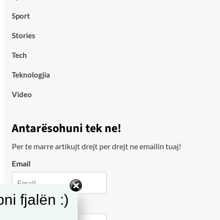
Sport
Stories
Tech
Teknologjia
Video
Antarësohuni tek ne!
Per te marre artikujt drejt per drejt ne emailin tuaj!
Email
i fjalën :)
City