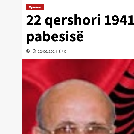
Opinion
22 qershori 1941,
pabesisë
22/06/2024
0