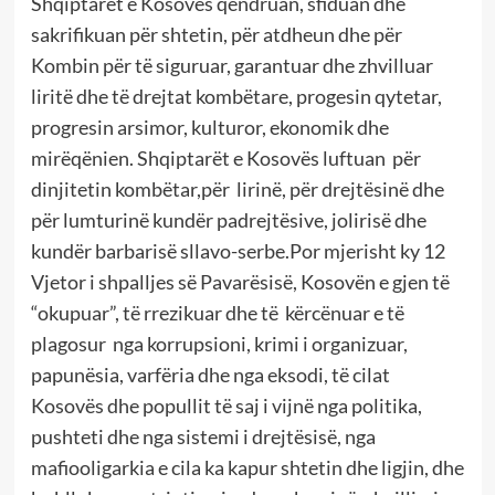
Shqiptarët e Kosovës qëndruan, sfiduan dhe
sakrifikuan për shtetin, për atdheun dhe për
Kombin për të siguruar, garantuar dhe zhvilluar
liritë dhe të drejtat kombëtare, progesin qytetar,
progresin arsimor, kulturor, ekonomik dhe
mirëqënien. Shqiptarët e Kosovës luftuan
për
dinjitetin kombëtar,për
lirinë, për drejtësinë dhe
për lumturinë kundër padrejtësive, jolirisë dhe
kundër barbarisë sllavo-serbe.Por mjerisht ky 12
Vjetor i shpalljes së Pavarësisë, Kosovën e gjen të
“okupuar”, të rrezikuar dhe të
kërcënuar e të
plagosur
nga korrupsioni, krimi i organizuar,
papunësia, varfëria dhe nga eksodi, të cilat
Kosovës dhe popullit të saj i vijnë nga politika,
pushteti dhe nga sistemi i drejtësisë, nga
mafiooligarkia e cila ka kapur shtetin dhe ligjin, dhe