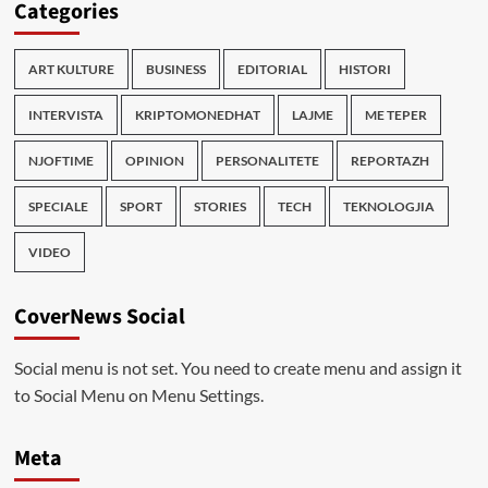
Categories
ART KULTURE
BUSINESS
EDITORIAL
HISTORI
INTERVISTA
KRIPTOMONEDHAT
LAJME
ME TEPER
NJOFTIME
OPINION
PERSONALITETE
REPORTAZH
SPECIALE
SPORT
STORIES
TECH
TEKNOLOGJIA
VIDEO
CoverNews Social
Social menu is not set. You need to create menu and assign it
to Social Menu on Menu Settings.
Meta