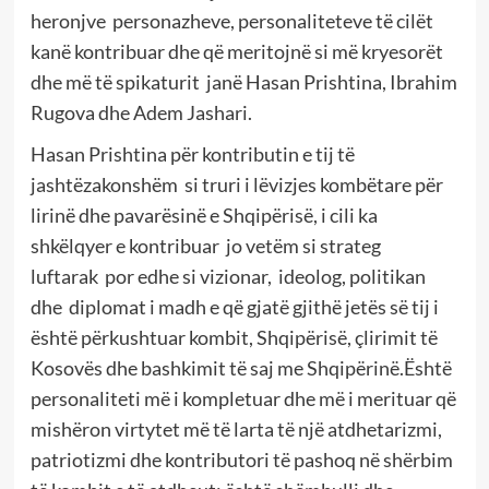
heronjve
personazheve, personaliteteve të cilët
kanë kontribuar dhe që meritojnë si më kryesorët
dhe më të spikaturit
janë Hasan Prishtina, Ibrahim
Rugova dhe Adem Jashari.
Hasan Prishtina për kontributin e tij të
jashtëzakonshëm
si truri i lëvizjes kombëtare për
lirinë dhe pavarësinë e Shqipërisë, i cili ka
shkëlqyer e kontribuar
jo vetëm si strateg
luftarak
por edhe si vizionar,
ideolog, politikan
dhe
diplomat i madh e që gjatë gjithë jetës së tij i
është përkushtuar kombit, Shqipërisë, çlirimit të
Kosovës dhe bashkimit të saj me Shqipërinë.Është
personaliteti më i kompletuar dhe më i merituar që
mishëron virtytet më të larta të një atdhetarizmi,
patriotizmi dhe kontributori të pashoq në shërbim