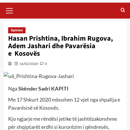
Primary
Menu
Opinion
Hasan Prishtina, Ibrahim Rugova,
Adem Jashari dhe Pavarësia
e Kosovës
16/02/2020
0
Nga
Skënder Sadri KAPITI
Me 17 Shkurt 2020 mbushen 12 vjet nga shpallja e
Pavarësisë së Kosovës.
Kjo ngjarje me rëndësi jetike të jashtëzakonshme
për shqiptarët erdhi si kurorëzim i qëndresës,