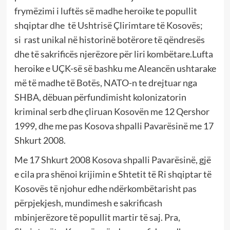
frymëzimi i luftës së madhe heroike te popullit
shqiptar dhe
të Ushtrisë Çlirimtare të Kosovës;
si
rast unikal në historinë botërore të qëndresës
dhe të sakrificës njerëzore për liri kombëtare.Lufta
heroike e UÇK-së së bashku me Aleancën ushtarake
më të madhe të Botës, NATO-n te drejtuar nga
SHBA, dëbuan përfundimisht kolonizatorin
kriminal serb dhe çliruan Kosovën me 12 Qershor
1999, dhe me pas Kosova shpalli Pavarësinë me 17
Shkurt 2008.
Me 17 Shkurt 2008 Kosova shpalli Pavarësinë, gjë
e cila pra shënoi krijimin e Shtetit të Ri shqiptar të
Kosovës të njohur edhe ndërkombëtarisht pas
përpjekjesh, mundimesh e sakrificash
mbinjerëzore të popullit martir të saj. Pra,