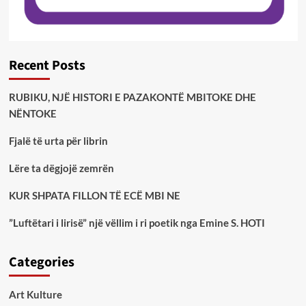
Recent Posts
RUBIKU, NJË HISTORI E PAZAKONTË MBITOKE DHE
NËNTOKE
Fjalë të urta për librin
Lëre ta dëgjojë zemrën
KUR SHPATA FILLON TË ECË MBI NE
”Luftëtari i lirisë” një vëllim i ri poetik nga Emine S. HOTI
Categories
Art Kulture