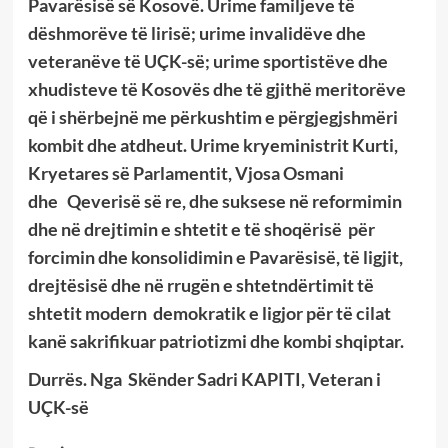
Pavarësisë së Kosovë. Urime familjeve të
dëshmorëve të lirisë; urime invalidëve dhe
veteranëve të UÇK-së; urime sportistëve dhe
xhudisteve të Kosovës dhe të gjithë meritorëve
që i shërbejnë me përkushtim e përgjegjshmëri
kombit dhe atdheut. Urime kryeministrit Kurti,
Kryetares së Parlamentit, Vjosa Osmani
dhe
Qeverisë së re, dhe suksese në reformimin
dhe në drejtimin e shtetit e të shoqërisë
për
forcimin dhe konsolidimin e Pavarësisë, të ligjit,
drejtësisë dhe në rrugën e shtetndërtimit të
shtetit modern
demokratik e ligjor për të cilat
kanë sakrifikuar patriotizmi dhe kombi shqiptar.
Durrës. Nga
Skënder Sadri KAPITI, Veteran i
UÇK-së