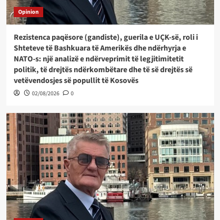
Opinion
Rezistenca paqësore (gandiste), guerila e UÇK-së, roli i
Shteteve të Bashkuara të Amerikës dhe ndërhyrja e
NATO-s: një analizë e ndërveprimit të legjitimitetit
politik, të drejtës ndërkombëtare dhe të së drejtës së
vetëvendosjes së popullit të Kosovës
02/08/2026
0