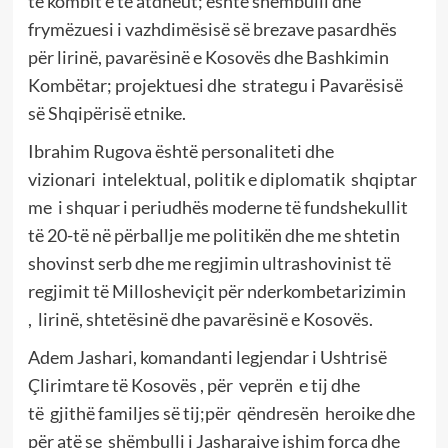
të kombit e të atdheut; është shëmbulli dhe
frymëzuesi i vazhdimësisë së brezave pasardhës
për lirinë, pavarësinë e Kosovës dhe Bashkimin
Kombëtar; projektuesi dhe
strategu i Pavarësisë
së Shqipërisë etnike.
Ibrahim Rugova është personaliteti dhe
vizionari
intelektual, politik e diplomatik
shqiptar
me
i shquar i periudhës moderne të fundshekullit
të 20-të në përballje me politikën dhe me shtetin
shovinst serb dhe me regjimin ultrashovinist të
regjimit të Millosheviçit për nderkombetarizimin
,
lirinë, shtetësinë dhe pavarësinë e Kosovës.
Adem Jashari, komandanti legjendar i Ushtrisë
Çlirimtare të Kosovës , për
veprën
e tij dhe
të
gjithë familjes së tij;për
qëndresën
heroike dhe
për atë se
shëmbulli i Jasharajve ishim forca dhe