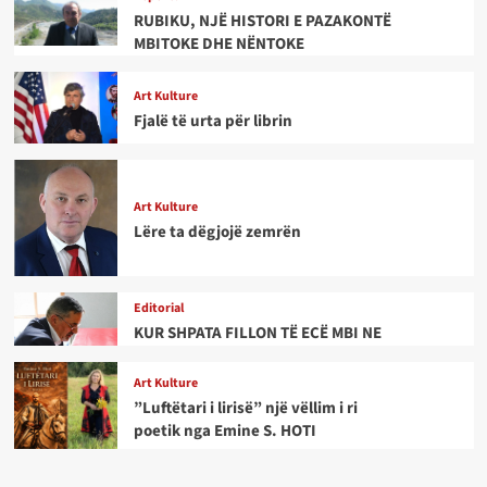
RUBIKU, NJË HISTORI E PAZAKONTË
MBITOKE DHE NËNTOKE
Art Kulture
Fjalë të urta për librin
Art Kulture
Lëre ta dëgjojë zemrën
Editorial
KUR SHPATA FILLON TË ECË MBI NE
Art Kulture
”Luftëtari i lirisë” një vëllim i ri
poetik nga Emine S. HOTI