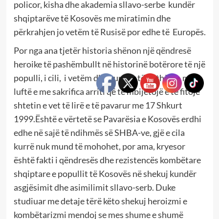
policor, kisha dhe akademia sllavo-serbe
kundër
shqiptarëve të Kosovës me miratimin dhe
përkrahjen jo vetëm të Rusisë por edhe të
Europës.
Por nga ana tjetër historia shënon një qëndresë
heroike të pashëmbullt në historinë botërore të një
populli, i cili,
i vetëm dhe kundër të gjithëve , me
luftë e me sakrifica arriti që të mbijetojë e të fitojë
shtetin e vet të lirë e të pavarur me 17 Shkurt
1999.Është e vërtetë se Pavarësia e Kosovës erdhi
edhe në sajë të ndihmës së SHBA-ve, gjë e cila
kurrë nuk mund të mohohet, por ama, kryesor
është fakti i qëndresës dhe rezistencës kombëtare
shqiptare e popullit të Kosovës në shekuj kundër
asgjësimit dhe asimilimit sllavo-serb. Duke
studiuar me detaje tërë këto shekuj heroizmi e
kombëtarizmi mendoj se mes shume e shumë