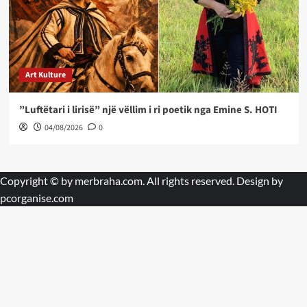
Art Kulture
”Luftëtari i lirisë” një vëllim i ri poetik nga Emine S. HOTI
04/08/2026
0
Copyright © by
merbraha.com
. All rights reserved. Design by
pcorganise.com