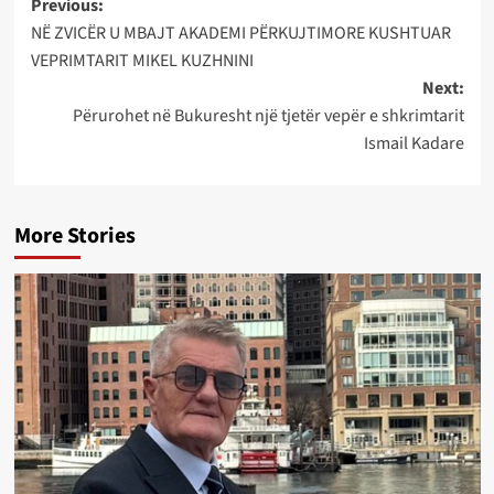
Post
Previous:
NË ZVICËR U MBAJT AKADEMI PËRKUJTIMORE KUSHTUAR
navigation
VEPRIMTARIT MIKEL KUZHNINI
Next:
Përurohet në Bukuresht një tjetër vepër e shkrimtarit
Ismail Kadare
More Stories