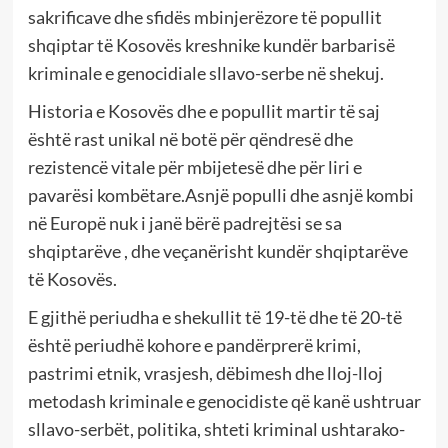
sakrificave dhe sfidës mbinjerëzore të popullit
shqiptar të Kosovës kreshnike kundër barbarisë
kriminale e genocidiale sllavo-serbe në shekuj.
Historia e Kosovës dhe e popullit martir të saj
është rast unikal në botë për qëndresë dhe
rezistencë vitale për mbijetesë dhe për liri e
pavarësi kombëtare.Asnjë populli dhe asnjë kombi
në Europë nuk i janë bërë padrejtësi se sa
shqiptarëve , dhe veçanërisht kundër shqiptarëve
të Kosovës.
E gjithë periudha e shekullit të 19-të dhe të 20-të
është periudhë kohore e pandërprerë krimi,
pastrimi etnik, vrasjesh, dëbimesh dhe lloj-lloj
metodash kriminale e genocidiste që kanë ushtruar
sllavo-serbët, politika, shteti kriminal ushtarako-