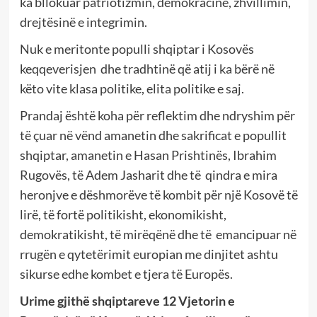
ka bllokuar patriotizmin, demokracinë, zhvillimin,
drejtësinë e integrimin.
Nuk e meritonte populli shqiptar i Kosovës
keqqeverisjen
dhe tradhtinë që atij i ka bërë në
këto vite klasa politike, elita politike e saj.
Prandaj është koha për reflektim dhe ndryshim për
të çuar në vënd amanetin dhe sakrificat e popullit
shqiptar, amanetin e Hasan Prishtinës, Ibrahim
Rugovës, të Adem Jasharit dhe të
qindra e mira
heronjve e dëshmorëve të kombit për një Kosovë të
lirë, të fortë politikisht, ekonomikisht,
demokratikisht, të mirëqënë dhe të
emancipuar në
rrugën e qytetërimit europian me dinjitet ashtu
sikurse edhe kombet e tjera të Europës.
Urime gjithë shqiptareve 12 Vjetorin e