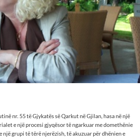
tinë nr. 55 të Gjykatës së Qarkut në Gjilan, hasa në një
rialet e një procesi gjyqësor të ngarkuar me domethënie
e një grupi të tërë njerëzish, të akuzuar për dhënien e