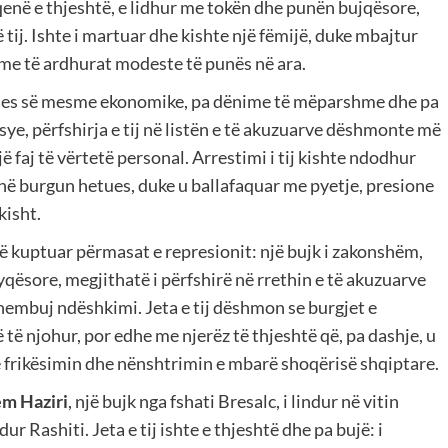
e qenë e thjeshtë, e lidhur me tokën dhe punën bujqësore,
 tij. Ishte i martuar dhe kishte një fëmijë, duke mbajtur
 me të ardhurat modeste të punës në ara.
endjes së mesme ekonomike, pa dënime të mëparshme dhe pa
sye, përfshirja e tij në listën e të akuzuarve dëshmonte më
 faj të vërtetë personal. Arrestimi i tij kishte ndodhur
 në burgun hetues, duke u ballafaquar me pyetje, presione
kisht.
 kuptuar përmasat e represionit: një bujk i zakonshëm,
jyqësore, megjithatë i përfshirë në rrethin e të akuzuarve
shembuj ndëshkimi. Jeta e tij dëshmon se burgjet e
ë njohur, por edhe me njerëz të thjeshtë që, pa dashje, u
 frikësimin dhe nënshtrimin e mbarë shoqërisë shqiptare.
em Haziri
, një bujk nga fshati Bresalc, i lindur në vitin
dur Rashiti. Jeta e tij ishte e thjeshtë dhe pa bujë: i