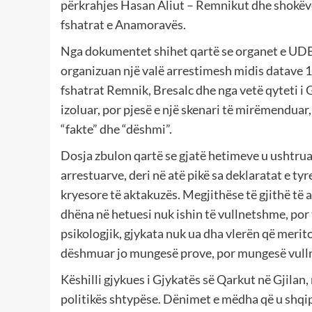
përkrahjes Hasan Aliut – Remnikut dhe shokëve t
fshatrat e Anamoravës.
Nga dokumentet shihet qartë se organet e UDB-s
organizuan një valë arrestimesh midis datave 
fshatrat Remnik, Bresalc dhe nga vetë qyteti i 
izoluar, por pjesë e një skenari të mirëmenduar
“fakte” dhe “dëshmi”.
Dosja zbulon qartë se gjatë hetimeve u ushtru
arrestuarve, deri në atë pikë sa deklaratat e ty
kryesore të aktakuzës. Megjithëse të gjithë të a
dhëna në hetuesi nuk ishin të vullnetshme, por
psikologjik, gjykata nuk ua dha vlerën që merit
dëshmuar jo mungesë prove, por mungesë vullne
Këshilli gjykues i Gjykatës së Qarkut në Gjilan,
politikës shtypëse. Dënimet e mëdha që u shqi