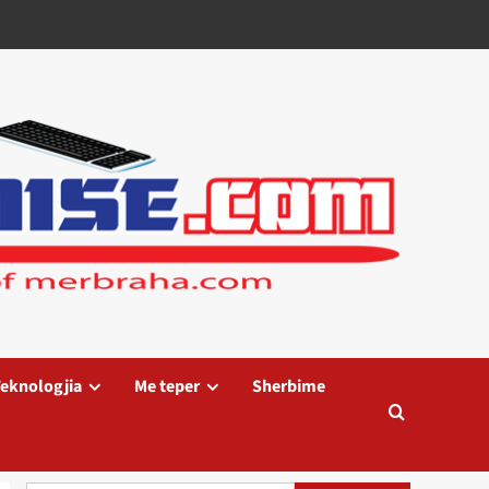
eknologjia
Me teper
Sherbime