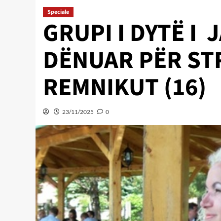
Speciale
GRUPI I DYTË I 
DËNUAR PËR ST
REMNIKUT (16)
23/11/2025
0