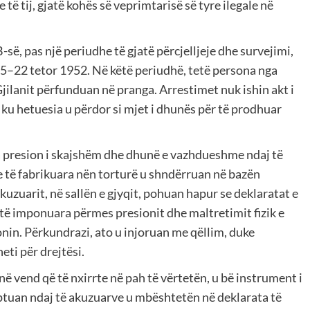
ë tij, gjatë kohës së veprimtarisë së tyre ilegale në
ë, pas një periudhe të gjatë përcjelljeje dhe survejimi,
15–22 tetor 1952. Në këtë periudhë, tetë persona nga
Gjilanit përfunduan në pranga. Arrestimet nuk ishin akt i
, ku hetuesia u përdor si mjet i dhunës për të prodhuar
a presion i skajshëm dhe dhunë e vazhdueshme ndaj të
re të fabrikuara nën torturë u shndërruan në bazën
kuzuarit, në sallën e gjyqit, pohuan hapur se deklaratat e
 të imponuara përmes presionit dhe maltretimit fizik e
onin. Përkundrazi, ato u injoruan me qëllim, duke
ti për drejtësi.
 në vend që të nxirrte në pah të vërtetën, u bë instrument i
ptuan ndaj të akuzuarve u mbështetën në deklarata të