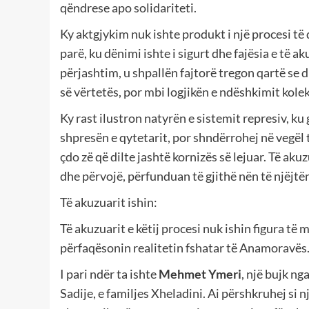
qëndrese apo solidariteti.
Ky aktgjykim nuk ishte produkt i një procesi të 
parë, ku dënimi ishte i sigurt dhe fajësia e të ak
përjashtim, u shpallën fajtorë tregon qartë se
së vërtetës, por mbi logjikën e ndëshkimit kolek
Ky rast ilustron natyrën e sistemit represiv, ku
shpresën e qytetarit, por shndërrohej në vegël t
çdo zë që dilte jashtë kornizës së lejuar. Të ak
dhe përvojë, përfunduan të gjithë nën të njëjtën
Të akuzuarit ishin:
Të akuzuarit e këtij procesi nuk ishin figura të 
përfaqësonin realitetin fshatar të Anamoravës
I pari ndër ta ishte
Mehmet Ymeri
, një bujk n
Sadije, e familjes Xheladini. Ai përshkruhej si n