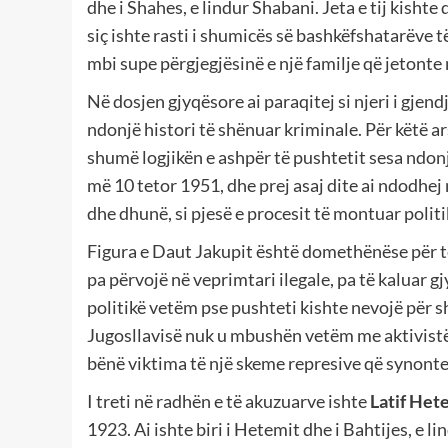
dhe i Shahes, e lindur Shabani. Jeta e tij kisht
siç ishte rasti i shumicës së bashkëfshatarëve të
mbi supe përgjegjësinë e një familje që jetonte
Në dosjen gjyqësore ai paraqitej si njeri i gj
ndonjë histori të shënuar kriminale. Për këtë ar
shumë logjikën e ashpër të pushtetit sesa ndonjë
më 10 tetor 1951, dhe prej asaj dite ai ndodhej
dhe dhunë, si pjesë e procesit të montuar politi
Figura e Daut Jakupit është domethënëse për të
pa përvojë në veprimtari ilegale, pa të kaluar g
politikë vetëm pse pushteti kishte nevojë për 
Jugosllavisë nuk u mbushën vetëm me aktivistë t
bënë viktima të një skeme represive që synonte
I treti në radhën e të akuzuarve ishte
Latif Het
1923. Ai ishte biri i Hetemit dhe i Bahtijes, e lin