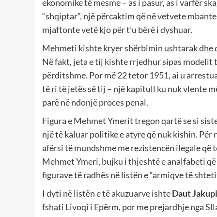
ekonomike të mesme – as i pasur, as i varfër s
“shqiptar”, një përcaktim që në vetvete mbante
mjaftonte vetë kjo për t’u bërë i dyshuar.
Mehmeti kishte kryer shërbimin ushtarak dhe de
Në fakt, jeta e tij kishte rrjedhur sipas modelit
përditshme. Por më 22 tetor 1951, ai u arrestua
të ri të jetës së tij – një kapitull ku nuk vlente m
parë në ndonjë proces penal.
Figura e Mehmet Ymerit tregon qartë se si sist
një të kaluar politike e atyre që nuk kishin. Për
afërsi të mundshme me rezistencën ilegale që t
Mehmet Ymeri, bujku i thjeshtë e analfabeti që 
figurave të radhës në listën e “armiqve të shteti
I dyti në listën e të akuzuarve ishte
Daut Jakupi
fshati Livoqi i Epërm, por me prejardhje nga Slla