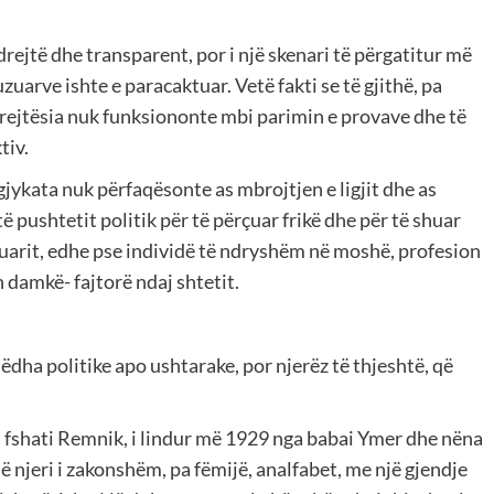
drejtë dhe transparent, por i një skenari të përgatitur më
uzuarve ishte e paracaktuar. Vetë fakti se të gjithë, pa
 drejtësia nuk funksiononte mbi parimin e provave dhe të
tiv.
 gjykata nuk përfaqësonte as mbrojtjen e ligjit dhe as
ë pushtetit politik për të përçuar frikë dhe për të shuar
uzuarit, edhe pse individë të ndryshëm në moshë, profesion
 damkë- fajtorë ndaj shtetit.
mëdha politike apo ushtarake, por njerëz të thjeshtë, që
.
ga fshati Remnik, i lindur më 1929 nga babai Ymer dhe nëna
jë njeri i zakonshëm, pa fëmijë, analfabet, me një gjendje