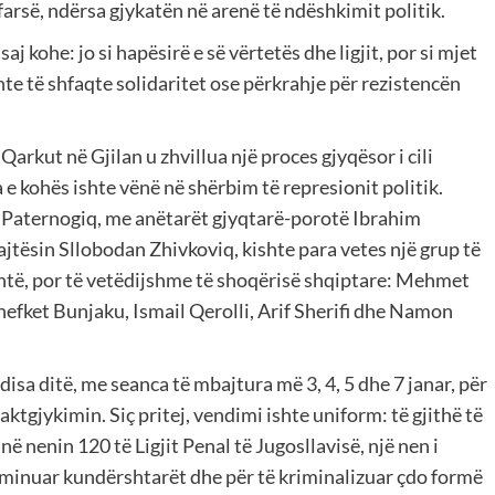
arsë, ndërsa gjykatën në arenë të ndëshkimit politik.
j kohe: jo si hapësirë e së vërtetës dhe ligjit, por si mjet
nte të shfaqte solidaritet ose përkrahje për rezistencën
 Qarkut në Gjilan u zhvillua një proces gjyqësor i cili
 e kohës ishte vënë në shërbim të represionit politik.
r Paternogiq, me anëtarët gjyqtarë-porotë Ibrahim
tësin Sllobodan Zhivkoviq, kishte para vetes një grup të
shtë, por të vetëdijshme të shoqërisë shqiptare: Mehmet
Shefket Bunjaku, Ismail Qerolli, Arif Sherifi dhe Namon
i disa ditë, me seanca të mbajtura më 3, 4, 5 dhe 7 janar, për
aktgjykimin. Siç pritej, vendimi ishte uniform: të gjithë të
ë nenin 120 të Ligjit Penal të Jugosllavisë, një nen i
liminuar kundërshtarët dhe për të kriminalizuar çdo formë