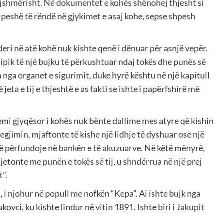
kajshmërisht. Në dokumentet e kohës shënohej thjesht si
 peshë të rëndë në gjykimet e asaj kohe, sepse shpesh
ri në atë kohë nuk kishte qenë i dënuar për asnjë vepër.
 tipik të një bujku të përkushtuar ndaj tokës dhe punës së
 nga organet e sigurimit, duke hyrë kështu në një kapitull
ë jeta e tij e thjeshtë e as fakti se ishte i papërfshirë më
emi gjyqësor i kohës nuk bënte dallime mes atyre që kishin
 regjimin, mjaftonte të kishe një lidhje të dyshuar ose një
ë përfundoje në bankën e të akuzuarve. Në këtë mënyrë,
jetonte me punën e tokës së tij, u shndërrua në një prej
t”.
,
i njohur në popull me nofkën “Kepa”. Ai ishte bujk nga
kovci, ku kishte lindur në vitin 1891. Ishte biri i Jakupit