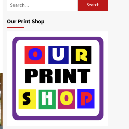
Search
for:
Our Print Shop