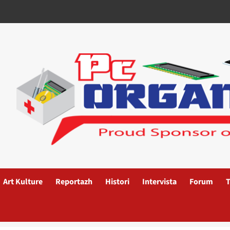
Art Kulture
Reportazh
Histori
Intervista
Forum
T