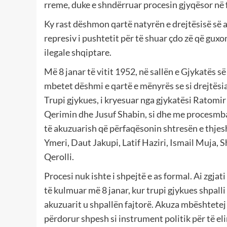
rreme, duke e shndërruar procesin gjyqësor në f
Ky rast dëshmon qartë natyrën e drejtësisë së asa
represiv i pushtetit për të shuar çdo zë që guxo
ilegale shqiptare.
Më 8 janar të vitit 1952, në sallën e Gjykatës së
mbetet dëshmi e qartë e mënyrës se si drejtësia
Trupi gjykues, i kryesuar nga gjykatësi Ratomi
Qerimin dhe Jusuf Shabin, si dhe me procesmbaj
të akuzuarish që përfaqësonin shtresën e thje
Ymeri, Daut Jakupi, Latif Haziri, Ismail Muja, 
Qerolli.
Procesi nuk ishte i shpejtë e as formal. Ai zgjat
të kulmuar më 8 janar, kur trupi gjykues shpalli 
akuzuarit u shpallën fajtorë. Akuza mbështetej n
përdorur shpesh si instrument politik për të e