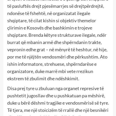
të pasluftës drejt pjesëmarrjes së drejtpërdrejtë,
ndonëse të fshehtë, në organizatat ilegale
shqiptare, të cilat kishin si objektiv themelor
çlirimin e Kosovës dhe bashkimin e trojeve
shqiptare. Brenda këtyre strukturave ilegale, ndër
burrat që mbanin armë dhe shpërndanin trakte,
vepronin edhe grat – në mënyrë të heshtur, në hije,
por me të njëjtën vendosmëri dhe përkushtim. Ato
ishin informatore, strehuese, shpërndarëse e
organizatore, duke marrë mbi vete rrezikun
ekstrem të zbulimit dhe ndëshkimit.
Disa prej tyre u zbuluan nga organet represive të
pushtetit jugosllav dhe u pushkatuan pa mëshirë,
duke u bërë dëshmi tragjike e vendosmërisë së tyre.
Të tjera, me një stoicizëm të rrallë dhe një besnikëri