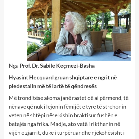
Nga
Prof. Dr. Sabile Keçmezi-Basha
Hyasint Hecquard gruan shqiptare e ngrit në
piedestalin më të lartë të qëndresës
Më tronditëse akoma janë rastet që ai përmend, të
nënave që nuk i lejonin fëmijët e tyre të strehonin
veten në shtëpi nëse kishin braktisur fushën e
betejës nga frika. Madje, ato vetë i rikthenin në
vijën e zjarrit, duke i turpëruar dhe njëkohësisht i