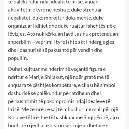
të palëkundur ndaj idealit të lirisë, vijuan
aktivitetin e tyre në heshtje, duke strehuar
ilegalistët, duke mbrojtur dokumente, duke
organizuar lidhjet dhe duke ruajtur fshehtësinë e
lëvizjes. Ato nuk kërkuan lavdi, as nuk pretenduan
shpërblim – veprimi i tyre ishte akt i ndërgjegjes
dhe i dashurisë së pakushtë për vendin dhe
popullin.
Duhet kujtuar me nderim të veçantë figura e
ndritur e Marije Shllakut, një ndër gratë më të
shquara të çështjes kombëtare, e cila u bë simbol i
dashurisë së palëkundur për atdheun dhe i
përkushtimit të pakompromis ndaj idealeve të
lirisë. Me zemrën e saj të mbushur me mall për një
Kosovë të lirë dhe të bashkuar me Shqipërinë, ajo u
hodh në rrjedhat e historisë si një atdhetare e