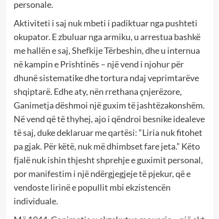
personale.
Aktiviteti i saj nuk mbeti i padiktuar nga pushteti
okupator. E zbuluar nga armiku, u arrestua bashkë
me hallën e saj, Shefkije Tërbeshin, dhe u internua
në kampin e Prishtinës – një vend i njohur për
dhunë sistematike dhe tortura ndaj veprimtarëve
shqiptarë. Edhe aty, nën rrethana çnjerëzore,
Ganimetja dëshmoi një guxim të jashtëzakonshëm.
Në vend që të thyhej, ajo i qëndroi besnike idealeve
të saj, duke deklaruar me qartësi: “Liria nuk fitohet
pa gjak. Për këtë, nuk më dhimbset fare jeta.” Këto
fjalë nuk ishin thjesht shprehje e guximit personal,
por manifestim i një ndërgjegjeje të pjekur, që e
vendoste lirinë e popullit mbi ekzistencën
individuale.