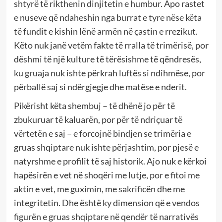
shtyrë të rikthenin dinjitetin e humbur. Apo rastet
e nuseve që ndaheshin nga burrat e tyre nëse këta
të fundit e kishin lënë armën në çastin e rrezikut.
Këto nuk janë vetëm fakte të rralla të trimërisë, por
dëshmi të një kulture të tërësishme të qëndresës,
ku gruaja nuk ishte përkrah luftës si ndihmëse, por
përballë saj si ndërgjegje dhe matëse e nderit.
Pikërisht këta shembuj – të dhënë jo për të
zbukuruar të kaluarën, por për të ndriçuar të
vërtetën e saj – e forcojnë bindjen se trimëria e
gruas shqiptare nuk ishte përjashtim, por pjesë e
natyrshme e profilit të saj historik. Ajo nuk e kërkoi
hapësirën e vet në shoqëri me lutje, por e fitoi me
aktin e vet, me guximin, me sakrificën dhe me
integritetin. Dhe është ky dimension që e vendos
figurën e gruas shqiptare në qendër të narrativës