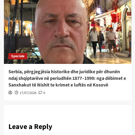
Speciale
Serbia, përgjegjësia historike dhe juridike për dhunën
ndaj shqiptarëve në periudhën 1877–1999: nga dëbimet e
Sanxhakut të Nishit te krimet e luftës në Kosovë
17/07/2026
0
Leave a Reply