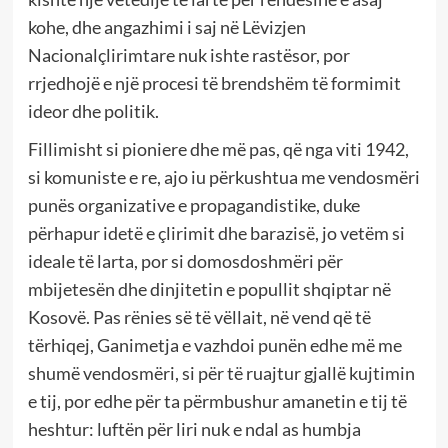
kohe, dhe angazhimi i saj në Lëvizjen
Nacionalçlirimtare nuk ishte rastësor, por
rrjedhojë e një procesi të brendshëm të formimit
ideor dhe politik.
Fillimisht si pioniere dhe më pas, që nga viti 1942,
si komuniste e re, ajo iu përkushtua me vendosmëri
punës organizative e propagandistike, duke
përhapur idetë e çlirimit dhe barazisë, jo vetëm si
ideale të larta, por si domosdoshmëri për
mbijetesën dhe dinjitetin e popullit shqiptar në
Kosovë. Pas rënies së të vëllait, në vend që të
tërhiqej, Ganimetja e vazhdoi punën edhe më me
shumë vendosmëri, si për të ruajtur gjallë kujtimin
e tij, por edhe për ta përmbushur amanetin e tij të
heshtur: luftën për liri nuk e ndal as humbja