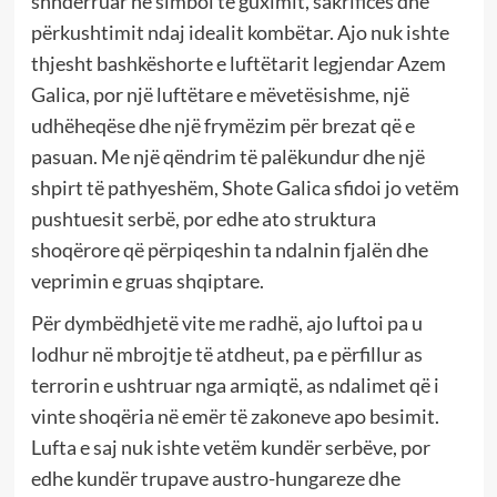
shndërruar në simbol të guximit, sakrificës dhe
përkushtimit ndaj idealit kombëtar. Ajo nuk ishte
thjesht bashkëshorte e luftëtarit legjendar Azem
Galica, por një luftëtare e mëvetësishme, një
udhëheqëse dhe një frymëzim për brezat që e
pasuan. Me një qëndrim të palëkundur dhe një
shpirt të pathyeshëm, Shote Galica sfidoi jo vetëm
pushtuesit serbë, por edhe ato struktura
shoqërore që përpiqeshin ta ndalnin fjalën dhe
veprimin e gruas shqiptare.
Për dymbëdhjetë vite me radhë, ajo luftoi pa u
lodhur në mbrojtje të atdheut, pa e përfillur as
terrorin e ushtruar nga armiqtë, as ndalimet që i
vinte shoqëria në emër të zakoneve apo besimit.
Lufta e saj nuk ishte vetëm kundër serbëve, por
edhe kundër trupave austro-hungareze dhe