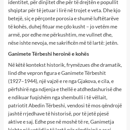
identitet, për dinjitet dhe për të drejtën e popullit
shqiptar për të jetuar i lirë në trojet e veta. Dhe kjo
betejë, siç e përçonte porosia e shumë luftëtarëve
të kohës, duhej fituar me çdo kusht – jo vetëm me
armë, por edhe me përkushtim, me vullnet dhe,
nëse ishte nevoja, me sakrificën më të lartë: jetën.
Ganimete Tërbeshi heroin
ë
e kohës
Në këtë kontekst historik, frymëzues dhe dramatik,
lind dhe vepron figura e Ganimete Tërbeshit
(1927–1944), një vajzë e re nga Gjakova, e cila, e
përfshirë nga ndjenja e thellë e atdhedashurisë dhe
e ndikuar fuqishëm nga shembulli i të vëllait,
patriotit Abedin Tërbeshi, vendosi të mos qëndrojë
jashtë rrjedhave të historisë, por të jetë pjesë
aktive e saj. Edhe pse në moshë të re, Ganimetja
kishte një vetëdije të lartë për rëndësinë e asaj