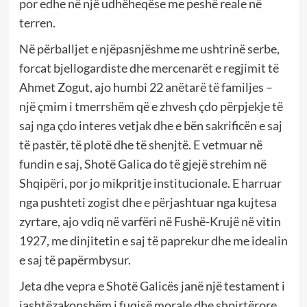
por edhe në një udhëheqëse me peshë reale në
terren.
Në përballjet e njëpasnjëshme me ushtrinë serbe,
forcat bjellogardiste dhe mercenarët e regjimit të
Ahmet Zogut, ajo humbi 22 anëtarë të familjes –
një çmim i tmerrshëm që e zhvesh çdo përpjekje të
saj nga çdo interes vetjak dhe e bën sakrificën e saj
të pastër, të plotë dhe të shenjtë. E vetmuar në
fundin e saj, Shotë Galica do të gjejë strehim në
Shqipëri, por jo mikpritje institucionale. E harruar
nga pushteti zogist dhe e përjashtuar nga kujtesa
zyrtare, ajo vdiq në varfëri në Fushë-Krujë në vitin
1927, me dinjitetin e saj të paprekur dhe me idealin
e saj të papërmbysur.
Jeta dhe vepra e Shotë Galicës janë një testament i
jashtëzakonshëm i fuqisë morale dhe shpirtërore