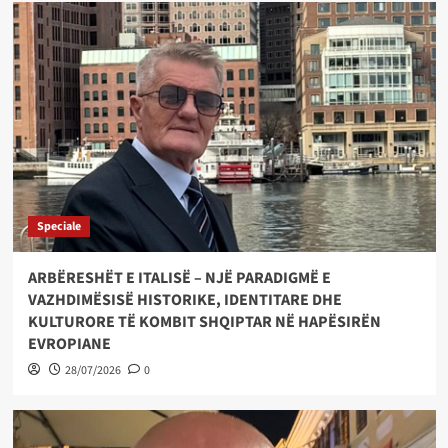
Speciale
ARBËRESHËT E ITALISË – NJË PARADIGMË E
VAZHDIMËSISË HISTORIKE, IDENTITARE DHE
KULTURORE TË KOMBIT SHQIPTAR NË HAPËSIRËN
EVROPIANE
28/07/2026
0