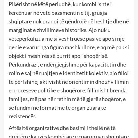
Pikërisht në këtë periudhë, kur kombi ishte i
kërcënuar në vetë bazamentin e tij, gruaja
shqiptare nuk pranoi të qëndrojë në heshtje dhe në
margjinat e zhvillimeve historike. Ajo nuk u
vetëpërkufizua më si vështruese pasive apo si një
qenie e varur nga figura mashkullore, e aq më pak si
objekt i mëshirës së burrit apo i shoqërisë.
Përkundrazi, e ndërgjegjshme për kapacitetin dhe
rolin e saj në ruajtjen e identitetit kolektiv, ajo filloi
të përfshihej aktivisht në orientimin dhe zhvillimin
e proceseve politike e shoqërore, fillimisht brenda
familjes, më pas në rrethin më të gjerë shoqëror, e
së fundmi në format më të organizuara të
rezistencës.
Aftësitë organizative dhe besimi i thellë në të
drejtën e kauzës kombëtare e çuan gruan shqiptare