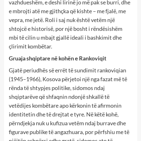
vazhdueshëm, e deshi lirinë jo më pak se burri, dhe
e mbrojti atë me gjithçka që kishte – me fjalë, me
vepra, me jetë. Roli i saj nuk është vetëm një
shtojcë e historisë, por një bosht i rëndësishëm
mbi të cilin u mbajt gjallë ideali i bashkimit dhe
çlirimit kombëtar.
Gruaja shqiptare në kohën e Rankoviqit
Gjatë periudhës së errët të sundimit rankoviqian
(1945–1966), Kosova përjetoi një nga fazat më të
rënda të shtypjes politike, sidomos ndaj
shqiptarëve që shfaqnin ndonjë shkallë të
vetëdijes kombëtare apo kërkonin të afirmonin
identitetin dhe të drejtat e tyre. Në këtë kohë,
përndjekja nuk u kufizua vetëm ndaj burrave dhe
figurave publike të angazhuara, por përfshiu me të
njëjtën ashpërsi edhe gratë, sidomos ato të