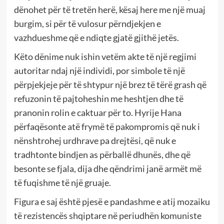
dënohet për të tretën herë, kësaj here me një muaj
burgim, si për të vulosur përndjekjen e
vazhdueshme që e ndiqte gjatë gjithë jetës.
Këto dënime nuk ishin vetëm akte të një regjimi
autoritar ndaj një individi, por simbole të një
përpjekjeje për të shtypur një brez të tërë grash që
refuzonin të pajtoheshin me heshtjen dhe të
pranonin rolin e caktuar për to. Hyrije Hana
përfaqësonte atë frymë të pakompromis që nuk i
nënshtrohej urdhrave pa drejtësi, që nuk e
tradhtonte bindjen as përballë dhunës, dhe që
besonte se fjala, dija dhe qëndrimi janë armët më
të fuqishme të një gruaje.
Figura e saj është pjesë e pandashme e atij mozaiku
të rezistencës shqiptare në periudhën komuniste