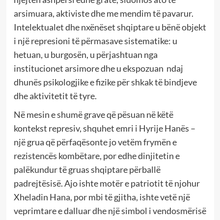
arsimuara, aktiviste dhe me mendim të pavarur.
Intelektualet dhe nxënëset shqiptare u bënë objekt
i një represioni të përmasave sistematike: u
hetuan, u burgosën, u përjashtuan nga
institucionet arsimore dhe u ekspozuan ndaj
dhunës psikologjike e fizike për shkak të bindjeve
dhe aktivitetit të tyre.
Në mesin e shumë grave që pësuan në këtë
kontekst represiv, shquhet emri i Hyrije Hanës –
një grua që përfaqësonte jo vetëm frymën e
rezistencës kombëtare, por edhe dinjitetin e
palëkundur të gruas shqiptare përballë
padrejtësisë. Ajo ishte motër e patriotit të njohur
Xheladin Hana, por mbi të gjitha, ishte vetë një
veprimtare e dalluar dhe një simbol i vendosmërisë