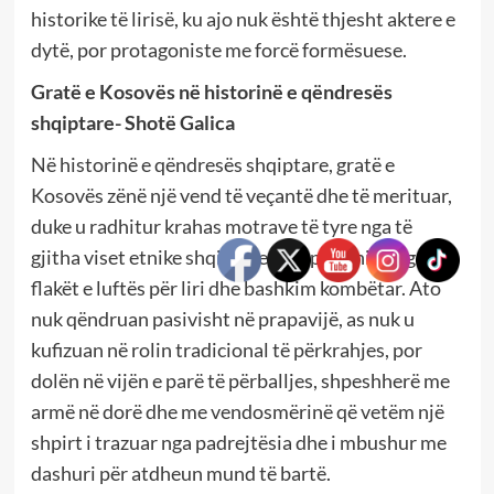
historike të lirisë, ku ajo nuk është thjesht aktere e
dytë, por protagoniste me forcë formësuese.
Gratë e Kosovës në historinë e qëndresës
shqiptare- Shotë Galica
Në historinë e qëndresës shqiptare, gratë e
Kosovës zënë një vend të veçantë dhe të merituar,
duke u radhitur krahas motrave të tyre nga të
gjitha viset etnike shqiptare që u përfshinë nga
flakët e luftës për liri dhe bashkim kombëtar. Ato
nuk qëndruan pasivisht në prapavijë, as nuk u
kufizuan në rolin tradicional të përkrahjes, por
dolën në vijën e parë të përballjes, shpeshherë me
armë në dorë dhe me vendosmërinë që vetëm një
shpirt i trazuar nga padrejtësia dhe i mbushur me
dashuri për atdheun mund të bartë.