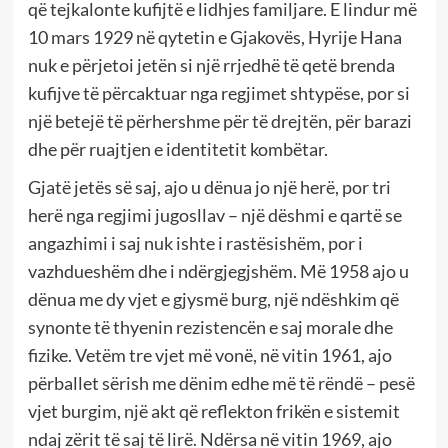
që tejkalonte kufijtë e lidhjes familjare. E lindur më
10 mars 1929 në qytetin e Gjakovës, Hyrije Hana
nuk e përjetoi jetën si një rrjedhë të qetë brenda
kufijve të përcaktuar nga regjimet shtypëse, por si
një betejë të përhershme për të drejtën, për barazi
dhe për ruajtjen e identitetit kombëtar.
Gjatë jetës së saj, ajo u dënua jo një herë, por tri
herë nga regjimi jugosllav – një dëshmi e qartë se
angazhimi i saj nuk ishte i rastësishëm, por i
vazhdueshëm dhe i ndërgjegjshëm. Më 1958 ajo u
dënua me dy vjet e gjysmë burg, një ndëshkim që
synonte të thyenin rezistencën e saj morale dhe
fizike. Vetëm tre vjet më vonë, në vitin 1961, ajo
përballet sërish me dënim edhe më të rëndë – pesë
vjet burgim, një akt që reflekton frikën e sistemit
ndaj zërit të saj të lirë. Ndërsa në vitin 1969, ajo