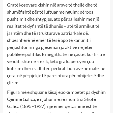
Gratë kosovare kishin një arsye të thellë dhe të
shumëfishtë për të luftuar me ngulm: përpos
pushtimit dhe shtypjes, ato përballeshin me një
realitet të dyfishtë të dhunës – atë të armikut të
jashtëm dhe të strukturave patriarkale që,
shpeshherë në emër të fesë apo të kanunit, i
përjashtonin nga pjesëmarrja aktive në jetën
publike e politike. E megjithatë, në çastet kur liria e
vendit ishte në rrezik, këto gra kapërcyen çdo
kufizim dhe u radhitën përkrah burrave në male, në
çeta, në përpjekje të pareshtura për mbijetesë dhe
çlirim.
Figura më e shquar e kësaj epoke mbetet pa dyshim
Qerime Galica, e njohur më së shumti si Shotë
Galica (1895–1927), një emër që tashmë është