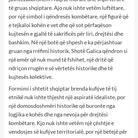
të gruas shqiptare. Ajo nuk ishte vetëm luftëtare,
por një simbol i qëndresës kombëtare, një figurë që
e tejkaloi kohën e vet dhe që sot përfaqëson
kujtesën e gjallë të sakrificës për liri, drejtësi dhe
bashkim. Në një botë që shpesh e ka përjashtuar
gruan nga rrëfimi historik, Shotë Galica qëndron si
një emër që nuk mund të fshihet, një dritë që
ndriçon rrugën e së vërtetës historike dhe të
kujtesës kolektive.
Formimi i shtetit shqiptar brenda kufijve të tij
etnikë nuk ishte thjesht një aspiratë idealiste, por
një domosdoshmëri historike që buronte nga
logjika e kohës dhe nga nevoja për drejtësi
kombëtare. Kjo nuk ishte vetëm një çështje e
vendosjes së kufijve territorialë, por një betejë për