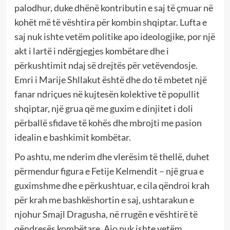
palodhur, duke dhënë kontributin e saj të çmuar në
kohët më të vështira për kombin shqiptar. Lufta e
saj nuk ishte vetëm politike apo ideologjike, por një
akt i lartë i ndërgjegjes kombëtare dhe i
përkushtimit ndaj së drejtës për vetëvendosje.
Emri i Marije Shllakut është dhe do të mbetet një
fanar ndriçues në kujtesën kolektive të popullit
shqiptar, një grua që me guxim e dinjitet i doli
përballë sfidave të kohës dhe mbrojti me pasion
idealin e bashkimit kombëtar.
Po ashtu, me nderim dhe vlerësim të thellë, duhet
përmendur figura e Fetije Kelmendit – një grua e
guximshme dhe e përkushtuar, e cila qëndroi krah
për krah me bashkëshortin e saj, ushtarakun e
njohur Smajl Dragusha, në rrugën e vështirë të
qëndresës kombëtare. Ajo nuk ishte vetëm