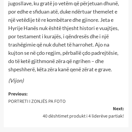
jugosllave, ku gratë jo vetëm që përjetuan dhunë,
por edhe e sfiduan atë, duke ndërtuar themelet e
një vetëdije të re kombëtare dhe gjinore. Jeta e
Hyrije Hanës nuk është thjesht histori e vuajtjes,
por testament i kurajës, i qëndresës dhe i një
trashëgimie që nuk duhet të harrohet. Ajo na
kujton se në çdo regjim, përballë çdo padrejtësie,
do të ketë gjithmonë zëra që ngrihen – dhe
shpeshherë, këta zëra kanë qenë zërat e grave.
(Vijon)
Post
Previous:
PORTRETI I ZONJËS PA FOTO
navigation
Next:
40 dështimet produkt i 4 liderëve partiak!