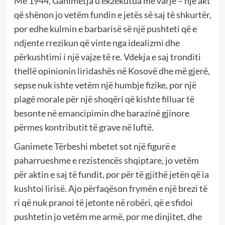
Më 1944, Ganimetja u ekzekutua me varje – një akt
që shënon jo vetëm fundin e jetës së saj të shkurtër,
por edhe kulmin e barbarisë së një pushteti që e
ndjente rrezikun që vinte nga idealizmi dhe
përkushtimi i një vajze të re. Vdekja e saj tronditi
thellë opinionin liridashës në Kosovë dhe më gjerë,
sepse nuk ishte vetëm një humbje fizike, por një
plagë morale për një shoqëri që kishte filluar të
besonte në emancipimin dhe barazinë gjinore
përmes kontributit të grave në luftë.
Ganimete Tërbeshi mbetet sot një figurë e
paharrueshme e rezistencës shqiptare, jo vetëm
për aktin e saj të fundit, por për të gjithë jetën që ia
kushtoi lirisë. Ajo përfaqëson frymën e një brezi të
ri që nuk pranoi të jetonte në robëri, që e sfidoi
pushtetin jo vetëm me armë, por me dinjitet, dhe