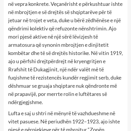
në vepra konkrete. Veçanërisht e përkushtuar ishte
në mbrojtjen e së drejtës së shqiptarëve për të
jetuar në trojet e veta, duke u bërë zëdhënëse e një
qëndrimi kolektiv që refuzonte nënshtrimin. Ajo
mori pjesë aktive në një sërë lëvizjesh të
armatosura që synonin mbrojtjen e dinjitetit
kombëtar dhe të së drejtës historike. Në vitin 1919,
ajo u përfshi drejtpërdrejt në kryengritjen e
Rrafshit të Dukagjinit, një ndër valët më të
fuqishme të rezistencës kundër regjimit serb, duke
dëshmuar se gruaja shqiptare nuk qëndronte më
në prapavijë, por merrte rolin e luftëtares së
ndërgjegjshme.
Lufta e saj u shtri në mënyrë të vazhdueshme në
vitet pasuese. Në periudhën 1922–1923, ajo ishte
pjesë e përpjekjeve për të mbrojtur “Zonën