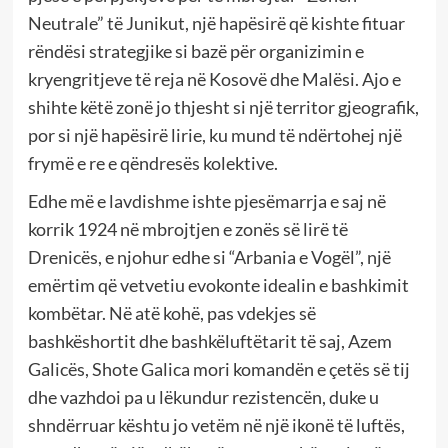
Neutrale” të Junikut, një hapësirë që kishte fituar
rëndësi strategjike si bazë për organizimin e
kryengritjeve të reja në Kosovë dhe Malësi. Ajo e
shihte këtë zonë jo thjesht si një territor gjeografik,
por si një hapësirë lirie, ku mund të ndërtohej një
frymë e re e qëndresës kolektive.
Edhe më e lavdishme ishte pjesëmarrja e saj në
korrik 1924 në mbrojtjen e zonës së lirë të
Drenicës, e njohur edhe si “Arbania e Vogël”, një
emërtim që vetvetiu evokonte idealin e bashkimit
kombëtar. Në atë kohë, pas vdekjes së
bashkëshortit dhe bashkëluftëtarit të saj, Azem
Galicës, Shote Galica mori komandën e çetës së tij
dhe vazhdoi pa u lëkundur rezistencën, duke u
shndërruar kështu jo vetëm në një ikonë të luftës,