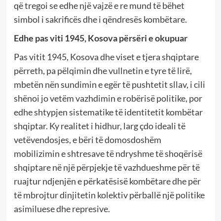
që tregoi se edhe një vajzë e re mund të bëhet
simbol i sakrificës dhe i qëndresës kombëtare.
Edhe pas viti 1945, Kosova përsëri e okupuar
Pas vitit 1945, Kosova dhe viset e tjera shqiptare
përreth, pa pëlqimin dhe vullnetin e tyre të lirë,
mbetën nën sundimin e egër të pushtetit sllav, i cili
shënoi jo vetëm vazhdimin e robërisë politike, por
edhe shtypjen sistematike të identitetit kombëtar
shqiptar. Ky realitet i hidhur, larg çdo ideali të
vetëvendosjes, e bëri të domosdoshëm
mobilizimin e shtresave të ndryshme të shoqërisë
shqiptare në një përpjekje të vazhdueshme për të
ruajtur ndjenjën e përkatësisë kombëtare dhe për
të mbrojtur dinjitetin kolektiv përballë një politike
asimiluese dhe represive.