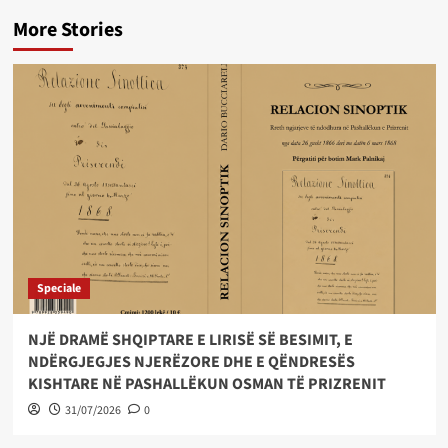
More Stories
Speciale
NJË DRAMË SHQIPTARE E LIRISË SË BESIMIT, E
NDËRGJEGJES NJERËZORE DHE E QËNDRESËS
KISHTARE NË PASHALLËKUN OSMAN TË PRIZRENIT
31/07/2026
0