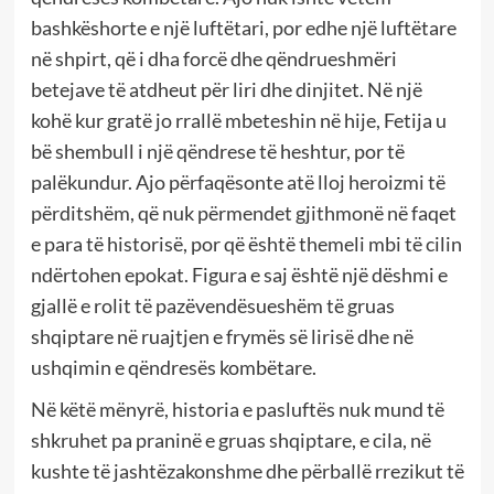
bashkëshorte e një luftëtari, por edhe një luftëtare
në shpirt, që i dha forcë dhe qëndrueshmëri
betejave të atdheut për liri dhe dinjitet. Në një
kohë kur gratë jo rrallë mbeteshin në hije, Fetija u
bë shembull i një qëndrese të heshtur, por të
palëkundur. Ajo përfaqësonte atë lloj heroizmi të
përditshëm, që nuk përmendet gjithmonë në faqet
e para të historisë, por që është themeli mbi të cilin
ndërtohen epokat. Figura e saj është një dëshmi e
gjallë e rolit të pazëvendësueshëm të gruas
shqiptare në ruajtjen e frymës së lirisë dhe në
ushqimin e qëndresës kombëtare.
Në këtë mënyrë, historia e pasluftës nuk mund të
shkruhet pa praninë e gruas shqiptare, e cila, në
kushte të jashtëzakonshme dhe përballë rrezikut të