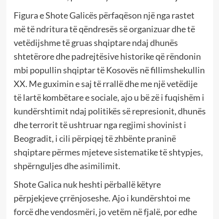
Figura e Shote Galicës përfaqëson një nga rastet
më të ndritura të qëndresës së organizuar dhe të
vetëdijshme të gruas shqiptare ndaj dhunës
shtetërore dhe padrejtësive historike që rëndonin
mbi popullin shqiptar të Kosovës në fillimshekullin
XX. Me guximin e saj të rrallë dhe me një vetëdije
të lartë kombëtare e sociale, ajo u bë zë i fuqishëm i
kundërshtimit ndaj politikës së represionit, dhunës
dhe terrorit të ushtruar nga regjimi shovinist i
Beogradit, i cili përpiqej të zhbënte praninë
shqiptare përmes mjeteve sistematike të shtypjes,
shpërnguljes dhe asimilimit.
Shote Galica nuk heshti përballë këtyre
përpjekjeve çrrënjoseshe. Ajo i kundërshtoi me
forcë dhe vendosmëri, jo vetëm në fjalë, por edhe