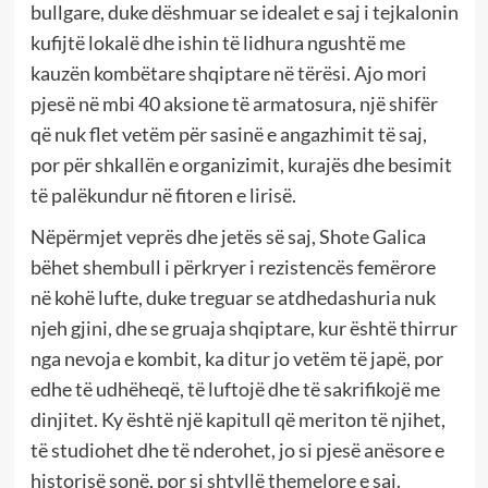
bullgare, duke dëshmuar se idealet e saj i tejkalonin
kufijtë lokalë dhe ishin të lidhura ngushtë me
kauzën kombëtare shqiptare në tërësi. Ajo mori
pjesë në mbi 40 aksione të armatosura, një shifër
që nuk flet vetëm për sasinë e angazhimit të saj,
por për shkallën e organizimit, kurajës dhe besimit
të palëkundur në fitoren e lirisë.
Nëpërmjet veprës dhe jetës së saj, Shote Galica
bëhet shembull i përkryer i rezistencës femërore
në kohë lufte, duke treguar se atdhedashuria nuk
njeh gjini, dhe se gruaja shqiptare, kur është thirrur
nga nevoja e kombit, ka ditur jo vetëm të japë, por
edhe të udhëheqë, të luftojë dhe të sakrifikojë me
dinjitet. Ky është një kapitull që meriton të njihet,
të studiohet dhe të nderohet, jo si pjesë anësore e
historisë sonë, por si shtyllë themelore e saj.