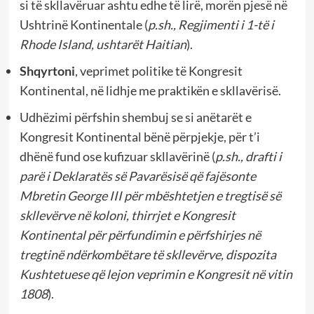
si të skllavëruar ashtu edhe të lirë, morën pjesë në
Ushtrinë Kontinentale (
p.sh., Regjimenti i 1-të i
Rhode Island, ushtarët Haitian
).
Shqyrtoni
, veprimet politike të Kongresit
Kontinental, në lidhje me praktikën e skllavërisë.
Udhëzimi përfshin shembuj se si anëtarët e
Kongresit Kontinental bënë përpjekje, për t’i
dhënë fund ose kufizuar skllavërinë (
p.sh., drafti i
parë i Deklaratës së Pavarësisë që fajësonte
Mbretin George III për mbështetjen e tregtisë së
skllevërve në koloni, thirrjet e Kongresit
Kontinental për përfundimin e përfshirjes në
tregtinë ndërkombëtare të skllevërve, dispozita
Kushtetuese që lejon veprimin e Kongresit në vitin
1808
).