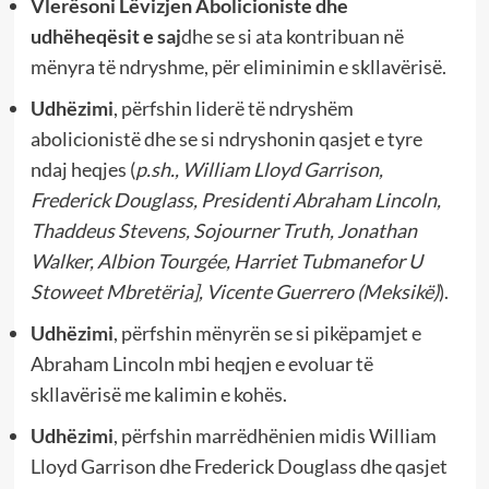
Vlerësoni Lëvizjen Abolicioniste dhe
udhëheqësit e saj
dhe se si ata kontribuan në
mënyra të ndryshme, për eliminimin e skllavërisë.
Udhëzimi
, përfshin liderë të ndryshëm
abolicionistë dhe se si ndryshonin qasjet e tyre
ndaj heqjes (
p.sh., William Lloyd Garrison,
Frederick Douglass, Presidenti Abraham Lincoln,
Thaddeus Stevens, Sojourner Truth, Jonathan
Walker, Albion Tourgée, Harriet Tubmanefor U
Stoweet Mbretëria], Vicente Guerrero (Meksikë)
).
Udhëzimi
, përfshin mënyrën se si pikëpamjet e
Abraham Lincoln mbi heqjen e evoluar të
skllavërisë me kalimin e kohës.
Udhëzimi
, përfshin marrëdhënien midis William
Lloyd Garrison dhe Frederick Douglass dhe qasjet