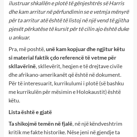
ilustruar shkallën e plotë të gënjeshtrës së Harris
dhe kam arritur në përfundimin se e vetmja mënyrë
për ta arritur atë është të listoj në një vend të gjitha
pjesët përkatëse të kursit për të cilin ajo është duke
u ankuar.
Pra, më poshtë,
unë kam kopjuar dhe ngjitur këtu
si material faktik çdo referencë të vetme për
skllavërinë
, skllevërit, heqjen e të drejtave civile
dhe afrikano-amerikanët që është në dokument.
Për të interesuarit, kurrikulumi i plotë (së bashku
me kurrikulën për mësimin e Holokaustit) është
këtu.
Lista është e gjatë
Ta shikojmë temën në fjalë
, në një këndveshtrim
kritik me fakte historike. Nëse jeni në gjendje ta