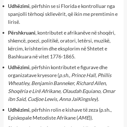
Udhëzimi
, përfshin se si Florida e kontrolluar nga
spanjolli tërhoqi skllevërit, që ikin me premtimin e
lirisë.
Përshkruani
, kontributet e afrikanëve në shoqëri,
shkencë, poezi, politikë, oratori, letërsi, muzikë,
kërcim, krishterim dhe eksplorim në Shtetet e
Bashkuara në vitet 1776-1865.
Udhëzimi
, përfshin kontributet e figurave dhe
organizatave kryesore (
p.sh., Prince Hall, Phillis
Wheatley, Benjamin Banneker, Richard Allen,
Shoqëria e Lirë Afrikane, Olaudah Equiano, Omar
ibn Said, Cudjoe Lewis, Anna Jai
Kingsley
).
Udhëzimi
, përfshin rolin e kishave të zeza (p.sh.,
Episkopale Metodiste Afrikane (
AME
)).