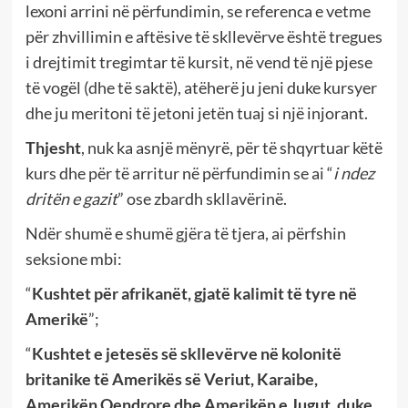
lexoni arrini në përfundimin, se referenca e vetme
për zhvillimin e aftësive të skllevërve është tregues
i drejtimit tregimtar të kursit, në vend të një pjese
të vogël (dhe të saktë), atëherë ju jeni duke kursyer
dhe ju meritoni të jetoni jetën tuaj si një injorant.
Thjesht
, nuk ka asnjë mënyrë, për të shqyrtuar këtë
kurs dhe për të arritur në përfundimin se ai “
i ndez
dritën e gazit
” ose zbardh skllavërinë.
Ndër shumë e shumë gjëra të tjera, ai përfshin
seksione mbi:
“
Kushtet për afrikanët, gjatë kalimit të tyre në
Amerikë
”;
“
Kushtet e jetesës së skllevërve në kolonitë
britanike të Amerikës së Veriut, Karaibe,
Amerikën Qendrore dhe Amerikën e Jugut, duke