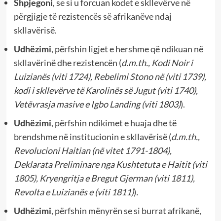
Shpjegoni
, se si u forcuan kodet e skllevërve në
përgjigje të rezistencës së afrikanëve ndaj
skllavërisë.
Udhëzimi
, përfshin ligjet e hershme që ndikuan në
skllavërinë dhe rezistencën (
d.m.th., Kodi Noir i
Luizianës (viti 1724), Rebelimi Stono në (viti 1739),
kodi i skllevërve të Karolinës së Jugut (viti 1740),
Vetëvrasja masive e Igbo Landing (viti 1803)
).
Udhëzimi
, përfshin ndikimet e huaja dhe të
brendshme në institucionin e skllavërisë (
d.m.th.,
Revolucioni Haitian (në vitet 1791-1804),
Deklarata Preliminare nga Kushtetuta e Haitit (viti
1805), Kryengritja e Bregut Gjerman (viti 1811),
Revolta e Luizianës e (viti 1811)
)
.
Udhëzimi
, përfshin mënyrën se si burrat afrikanë,