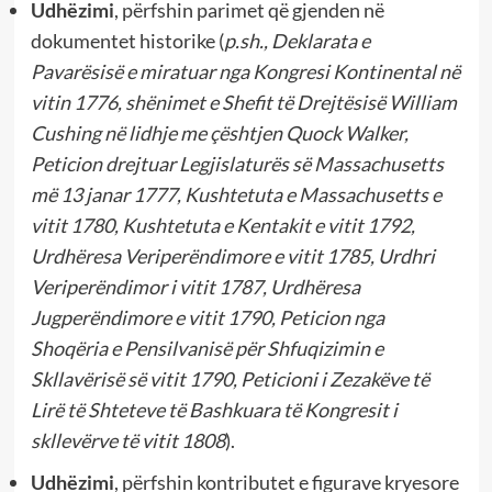
Udhëzimi
, përfshin parimet që gjenden në
dokumentet historike (
p.sh., Deklarata e
Pavarësisë e miratuar nga Kongresi Kontinental në
vitin 1776, shënimet e Shefit të Drejtësisë William
Cushing në lidhje me çështjen Quock Walker,
Peticion drejtuar Legjislaturës së Massachusetts
më 13 janar 1777, Kushtetuta e Massachusetts e
vitit 1780, Kushtetuta e Kentakit e vitit 1792,
Urdhëresa Veriperëndimore e vitit 1785, Urdhri
Veriperëndimor i vitit 1787, Urdhëresa
Jugperëndimore e vitit 1790, Peticion nga
Shoqëria e Pensilvanisë për Shfuqizimin e
Skllavërisë së vitit 1790, Peticioni i Zezakëve të
Lirë të Shteteve të Bashkuara të Kongresit i
skllevërve të vitit 1808
).
Udhëzimi
, përfshin kontributet e figurave kryesore