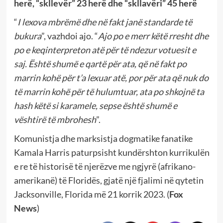
herë, “skllevër” 23 herë dhe “skllavëri” 45 herë
“
I lexova mbrëmë dhe në fakt janë standarde të
bukura
”, vazhdoi ajo. “
Ajo po e merr këtë rresht dhe
po e keqinterpreton atë për të ndezur votuesit e
saj. Është shumë e qartë për ata, që në fakt po
marrin kohë për t’a lexuar atë, por për ata që nuk do
të marrin kohë për të hulumtuar, ata po shkojnë ta
hash këtë si karamele, sepse është shumë e
vështirë të mbrohesh
”.
Komunistja dhe marksistja dogmatike fanatike
Kamala Harris paturpsisht kundërshton kurrikulën
e re të historisë të njerëzve me ngjyrë (afrikano-
amerikanë) të Floridës, gjatë një fjalimi në qytetin
Jacksonville, Florida më 21 korrik 2023. (
Fox
News
)