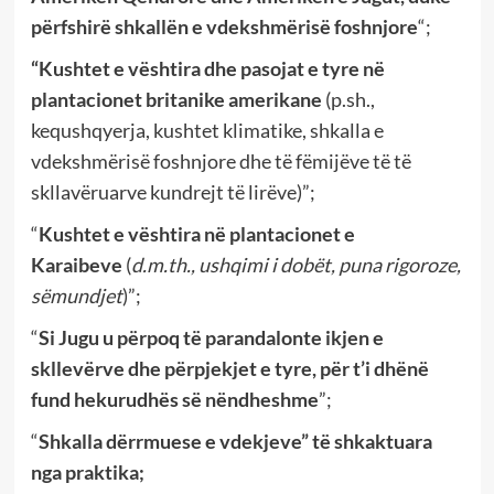
përfshirë shkallën e vdekshmërisë foshnjore
“;
“Kushtet e vështira dhe pasojat e tyre në
plantacionet britanike amerikane
(p.sh.,
kequshqyerja, kushtet klimatike, shkalla e
vdekshmërisë foshnjore dhe të fëmijëve të të
skllavëruarve kundrejt të lirëve)”;
“
Kushtet e vështira në plantacionet e
Karaibeve
(
d.m.th., ushqimi i dobët, puna rigoroze,
sëmundjet
)”;
“
Si Jugu u përpoq të parandalonte ikjen e
skllevërve dhe përpjekjet e tyre, për t’i dhënë
fund hekurudhës së nëndheshme
”;
“
Shkalla dërrmuese e vdekjeve” të shkaktuara
nga praktika;