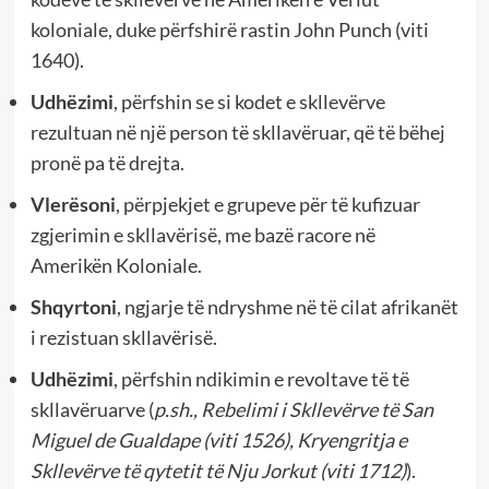
koloniale, duke përfshirë rastin John Punch (viti
1640).
Udhëzimi
, përfshin se si kodet e skllevërve
rezultuan në një person të skllavëruar, që të bëhej
pronë pa të drejta.
Vlerësoni
, përpjekjet e grupeve për të kufizuar
zgjerimin e skllavërisë, me bazë racore në
Amerikën Koloniale.
Shqyrtoni
, ngjarje të ndryshme në të cilat afrikanët
i rezistuan skllavërisë.
Udhëzimi
, përfshin ndikimin e revoltave të të
skllavëruarve (
p.sh., Rebelimi i Skllevërve të San
Miguel de Gualdape (viti 1526), Kryengritja e
Skllevërve të qytetit të Nju Jorkut (viti 1712)
).