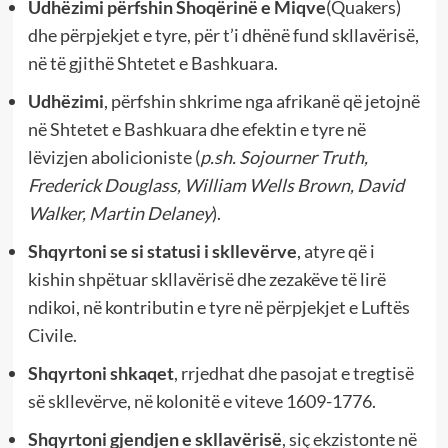
Udhëzimi përfshin Shoqërinë e Miqve
(Quakers)
dhe përpjekjet e tyre, për t’i dhënë fund skllavërisë,
në të gjithë Shtetet e Bashkuara.
Udhëzimi
, përfshin shkrime nga afrikanë që jetojnë
në Shtetet e Bashkuara dhe efektin e tyre në
lëvizjen abolicioniste (
p.sh. Sojourner Truth,
Frederick Douglass, William Wells Brown, David
Walker, Martin Delaney
).
Shqyrtoni se si statusi i skllevërve
, atyre që i
kishin shpëtuar skllavërisë dhe zezakëve të lirë
ndikoi, në kontributin e tyre në përpjekjet e Luftës
Civile.
Shqyrtoni shkaqet
, rrjedhat dhe pasojat e tregtisë
së skllevërve, në kolonitë e viteve 1609-1776.
Shqyrtoni gjendjen e skllavërisë
, siç ekzistonte në