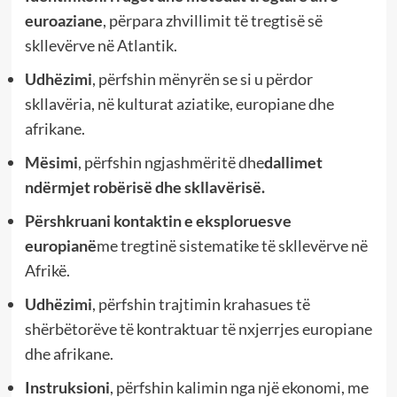
euroaziane
, përpara zhvillimit të tregtisë së
skllevërve në Atlantik.
Udhëzimi
, përfshin mënyrën se si u përdor
skllavëria, në kulturat aziatike, europiane dhe
afrikane.
Mësimi
, përfshin ngjashmëritë dhe
dallimet
ndërmjet robërisë dhe skllavërisë.
Përshkruani kontaktin e eksploruesve
europianë
me tregtinë sistematike të skllevërve në
Afrikë.
Udhëzimi
, përfshin trajtimin krahasues të
shërbëtorëve të kontraktuar të nxjerrjes europiane
dhe afrikane.
Instruksioni
, përfshin kalimin nga një ekonomi, me