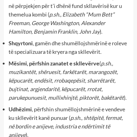
në përpjekjen për t’i dhënë fund skllavërisë kur u
themelua kombi (
p.sh., Elizabeth “Mum Bett”
Freeman, George Washington, Alexander
Hamilton, Benjamin Franklin, John Jay
).
Shqyrtoni
, gamën dhe shumëllojshmërinë e roleve
të specializuara të kryera nga skllevërit.
Mësimi, përfshin zanatet e skllevërve
(
p.sh.,
muzikantët, shëruesit, farkëtarët, marangozët,
këpucarët, endësit, rrobaqepësit, sharrëtarët,
bujtinat, argjendaritë, këpucarët, rrotat,
parukepunuesit, mullixhinjtë, piktorët, bakëtarët
).
Udhëzimi
, përfshin shumëllojshmërinë e vendeve
ku skllevërit kanë punuar (
p.sh., shtëpitë, fermat,
në bordin e anijeve, industria e ndërtimit të
anijeve
).