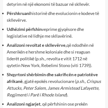
detyrim në një ekonomi të bazuar në skllevër.
Përshkruani
historinë dhe evolucionin e kodeve të
skllevërve.
Udhëzimi përfshin
veprime gjyqësore dhe
legjislative në lidhje me skllavërinë.
Analizoni revoltat e skllevërve,
që ndodhën në
Amerikën e hershme koloniale dhe si reaguan
liderët politikë (p.sh., revolta e vitit 1712 në
qytetin New York, Rebelimi Stono (viti 1739)).
Shqyrtoni shërbimin dhe sakrificën e patriotëve
afrikanë
, gjatë epokës revolucionare (
p.sh., Crispus
Attucks, Peter Salem, James Armistead Lafayette,
Regjimenti i Parë i Rhode Island
).
Analizoni ngjarjet
, që përfshinin ose prekën