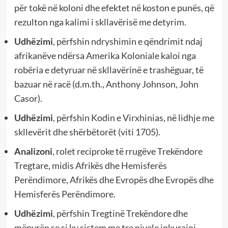
për tokë në koloni dhe efektet në koston e punës, që
rezulton nga kalimi i skllavërisë me detyrim.
Udhëzimi
, përfshin ndryshimin e qëndrimit ndaj
afrikanëve ndërsa Amerika Koloniale kaloi nga
robëria e detyruar në skllavërinë e trashëguar, të
bazuar në racë (d.m.th., Anthony Johnson, John
Casor).
Udhëzimi
, përfshin Kodin e Virxhinias, në lidhje me
skllevërit dhe shërbëtorët (viti 1705).
Analizoni
, rolet reciproke të rrugëve Trekëndore
Tregtare, midis Afrikës dhe Hemisferës
Perëndimore, Afrikës dhe Evropës dhe Evropës dhe
Hemisferës Perëndimore.
Udhëzimi
, përfshin Tregtinë Trekëndore dhe
mënyrën se si ky sistem me tre nivele inkurajoi