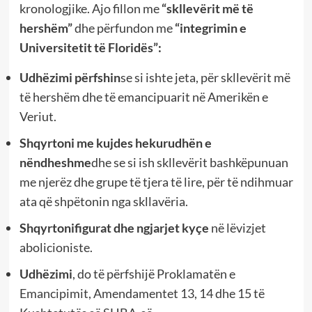
kronologjike. Ajo fillon me
“skllevërit më të
hershëm”
dhe përfundon me
“integrimin e
Universitetit të Floridës”:
Udhëzimi përfshin
se si ishte jeta, për skllevërit më
të hershëm dhe të emancipuarit në Amerikën e
Veriut.
Shqyrtoni me kujdes hekurudhën e
nëndheshme
dhe se si ish skllevërit bashkëpunuan
me njerëz dhe grupe të tjera të lire, për të ndihmuar
ata që shpëtonin nga skllavëria.
Shqyrtoni
figurat dhe ngjarjet kyçe
në lëvizjet
abolicioniste.
Udhëzimi
, do të përfshijë Proklamatën e
Emancipimit, Amendamentet 13, 14 dhe 15 të