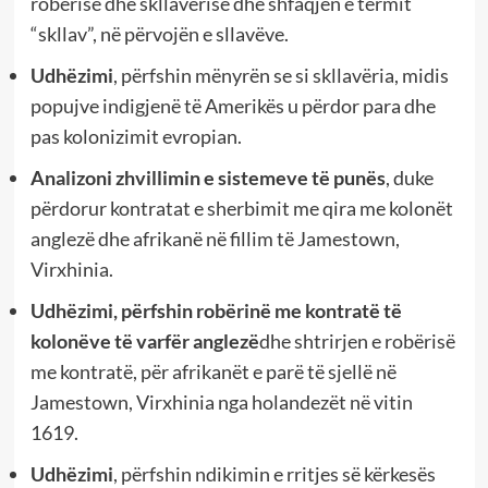
robërisë dhe skllavërisë dhe shfaqjen e termit
“skllav”, në përvojën e sllavëve.
Udhëzimi
, përfshin mënyrën se si skllavëria, midis
popujve indigjenë të Amerikës u përdor para dhe
pas kolonizimit evropian.
Analizoni zhvillimin e sistemeve të punës
, duke
përdorur kontratat e sherbimit me qira me kolonët
anglezë dhe afrikanë në fillim të Jamestown,
Virxhinia.
Udhëzimi, përfshin robërinë me kontratë të
kolonëve të varfër anglezë
dhe shtrirjen e robërisë
me kontratë, për afrikanët e parë të sjellë në
Jamestown, Virxhinia nga holandezët në vitin
1619.
Udhëzimi
, përfshin ndikimin e rritjes së kërkesës