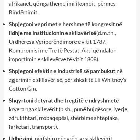
afrikanët, që nga themelimi i kombit, përmes
Rindërtimit.
Shpjegoni veprimet e hershme të kongresit në
lidhje me institucionin e skllavërisë
(d.m.th.,
Urdhëresa Veriperëndimore e vitit 1787,
Kompromisi me Tre të Pestat, Akti që ndalon
importimin e skllevërve të vitit 1808).
Shpjegoni efektin e industrisë së pambukut,
në
zgjerimin e skllavërisë, për shkak të Eli Whitney’s
Cotton Gin.
Shqyrtoni detyrat dhe tregtitë e ndryshme
të
kryera nga skllevërit (p.sh., punë bujqësore, lyerje,
zdrukthtari, rrobaqepësi, shërbime shtëpiake,
farkëtari, transport).
Udhëzimi
, përfshin mënyrën se si skllevërit