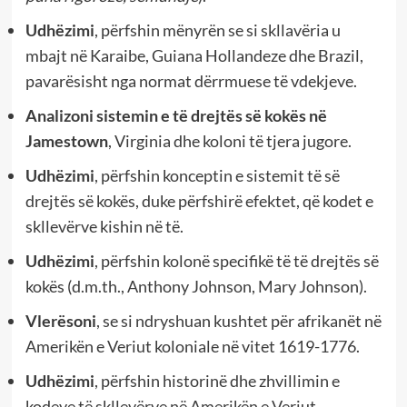
Udhëzimi
, përfshin mënyrën se si skllavëria u
mbajt në Karaibe, Guiana Hollandeze dhe Brazil,
pavarësisht nga normat dërrmuese të vdekjeve.
Analizoni sistemin e të drejtës së kokës në
Jamestown
, Virginia dhe koloni të tjera jugore.
Udhëzimi
, përfshin konceptin e sistemit të së
drejtës së kokës, duke përfshirë efektet, që kodet e
skllevërve kishin në të.
Udhëzimi
, përfshin kolonë specifikë të të drejtës së
kokës (d.m.th., Anthony Johnson, Mary Johnson).
Vlerësoni
, se si ndryshuan kushtet për afrikanët në
Amerikën e Veriut koloniale në vitet 1619-1776.
Udhëzimi
, përfshin historinë dhe zhvillimin e
kodeve të skllevërve në Amerikën e Veriut