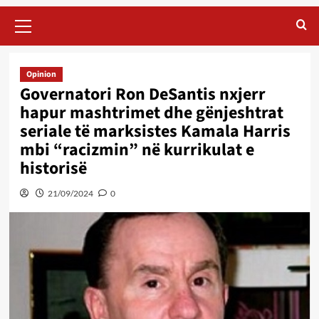
Primary
Menu
Opinion
Governatori Ron DeSantis nxjerr
hapur mashtrimet dhe gënjeshtrat
seriale të marksistes Kamala Harris
mbi “racizmin” në kurrikulat e
historisë
21/09/2024
0