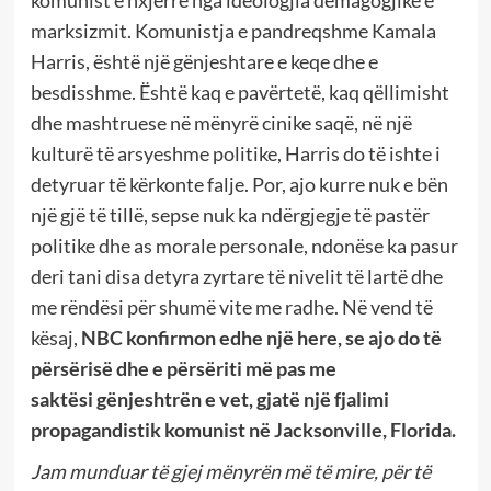
marksizmit. Komunistja e pandreqshme Kamala
Harris, është një gënjeshtare e keqe dhe e
besdisshme. Është kaq e pavërtetë, kaq qëllimisht
dhe mashtruese në mënyrë cinike saqë, në një
kulturë të arsyeshme politike, Harris do të ishte i
detyruar të kërkonte falje. Por, ajo kurre nuk e bën
një gjë të tillë, sepse nuk ka ndërgjegje të pastër
politike dhe as morale personale, ndonëse ka pasur
deri tani disa detyra zyrtare të nivelit të lartë dhe
me rëndësi për shumë vite me radhe. Në vend të
kësaj,
NBC konfirmon edhe një here,
se ajo do të
përsërisë dhe e përsëriti më pas me
saktësi
gënjeshtrën e vet, gjatë një fjalimi
propagandistik komunist në Jacksonville, Florida.
Jam munduar të gjej mënyrën më të mire, për të