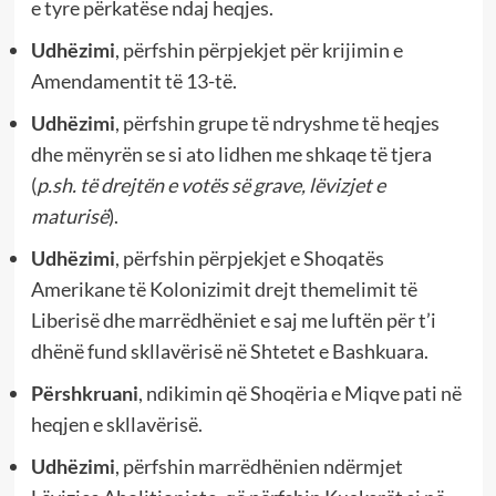
e tyre përkatëse ndaj heqjes.
Udhëzimi
, përfshin përpjekjet për krijimin e
Amendamentit të 13-të.
Udhëzimi
, përfshin grupe të ndryshme të heqjes
dhe mënyrën se si ato lidhen me shkaqe të tjera
(
p.sh. të drejtën e votës së grave, lëvizjet e
maturisë
).
Udhëzimi
, përfshin përpjekjet e Shoqatës
Amerikane të Kolonizimit drejt themelimit të
Liberisë dhe marrëdhëniet e saj me luftën për t’i
dhënë fund skllavërisë në Shtetet e Bashkuara.
Përshkruani
, ndikimin që Shoqëria e Miqve pati në
heqjen e skllavërisë.
Udhëzimi
, përfshin marrëdhënien ndërmjet