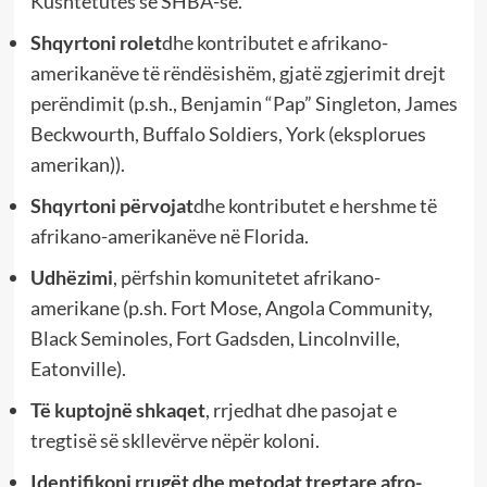
Kushtetutës së SHBA-së.
Shqyrtoni rolet
dhe kontributet e afrikano-
amerikanëve të rëndësishëm, gjatë zgjerimit drejt
perëndimit (p.sh., Benjamin “Pap” Singleton, James
Beckwourth, Buffalo Soldiers, York (eksplorues
amerikan)).
Shqyrtoni përvojat
dhe kontributet e hershme të
afrikano-amerikanëve në Florida.
Udhëzimi
, përfshin komunitetet afrikano-
amerikane (p.sh. Fort Mose, Angola Community,
Black Seminoles, Fort Gadsden, Lincolnville,
Eatonville).
Të kuptojnë shkaqet
, rrjedhat dhe pasojat e
tregtisë së skllevërve nëpër koloni.
Identifikoni rrugët dhe metodat tregtare afro-