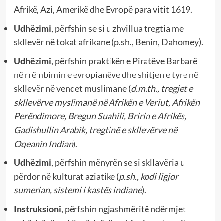
Afrikë, Azi, Amerikë dhe Evropë para vitit 1619.
Udhëzimi
, përfshin se si u zhvillua tregtia me
skllevër në tokat afrikane (p.sh., Benin, Dahomey).
Udhëzimi
, përfshin praktikën e Piratëve Barbarë
në rrëmbimin e evropianëve dhe shitjen e tyre në
skllevër në vendet muslimane (
d.m.th., tregjet e
skllevërve myslimanë në Afrikën e Veriut, Afrikën
Perëndimore, Bregun Suahili, Bririn e Afrikës,
Gadishullin Arabik, tregtinë e skllevërve në
Oqeanin Indian
).
Udhëzimi
, përfshin mënyrën se si skllavëria u
përdor në kulturat aziatike (
p.sh., kodi ligjor
sumerian, sistemi i kastës indiane
).
Instruksioni
, përfshin ngjashmëritë ndërmjet