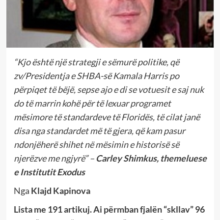
“Kjo është një strategji e sëmurë politike, që
zv/Presidentja e SHBA-së Kamala Harris po
përpiqet të bëjë, sepse ajo e di se votuesit e saj nuk
do të marrin kohë për të lexuar programet
mësimore të standardeve të Floridës, të cilat janë
disa nga standardet më të gjera, që kam pasur
ndonjëherë shihet në mësimin e historisë së
njerëzve me ngjyrë” –
Carley Shimkus, themeluese
e Institutit Exodus
Nga
Klajd Kapinova
Lista me 191 artikuj. Ai përmban fjalën “skllav” 96