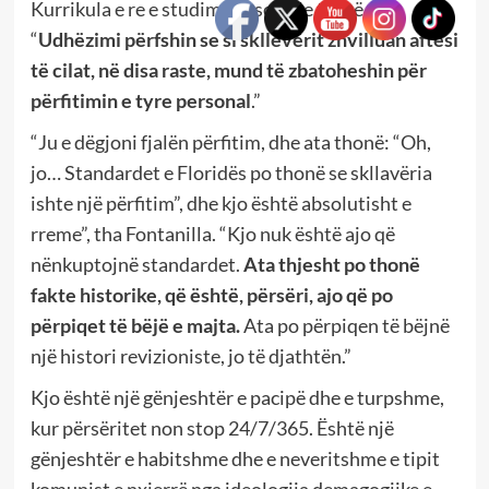
Kurrikula e re e studimeve sociale thotë,
“
Udhëzimi përfshin se si skllevërit zhvilluan aftësi
të cilat, në disa raste, mund të zbatoheshin për
përfitimin e tyre personal
.”
“Ju e dëgjoni fjalën përfitim, dhe ata thonë: “Oh,
jo… Standardet e Floridës po thonë se skllavëria
ishte një përfitim”, dhe kjo është absolutisht e
rreme”, tha Fontanilla. “Kjo nuk është ajo që
nënkuptojnë standardet.
Ata thjesht po thonë
fakte historike, që është, përsëri, ajo që po
përpiqet të bëjë e majta.
Ata po përpiqen të bëjnë
një histori revizioniste, jo të djathtën.”
Kjo është një gënjeshtër e pacipë dhe e turpshme,
kur përsëritet non stop 24/7/365. Është një
gënjeshtër e habitshme dhe e neveritshme e tipit
komunist e nxjerrë nga ideologjia demagogjike e