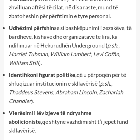
zhvilluan aftësi të cilat, në disa raste, mund të
zbatoheshin për përfitimin e tyre personal.
Udhëzimi përfshin
se si bashkëpunimi i zezakëve, të
bardhëve, kishave dhe organizatave të lira, ka
ndihmuar në Hekurudhën Underground (
p.sh.,
Harriet Tubman, William Lambert, Levi Coffin,
William Still
).
Identifikoni figurat politike,
që u përpoqën për të
shfuqizuar institucionin e skllavërisë (
p.sh.,
Thaddeus Stevens, Abraham Lincoln, Zachariah
Chandler
).
Vlerësimi i lëvizjeve të ndryshme
abolicioniste,
që shtynë vazhdimisht t’i jepet fund
skllavërisë.