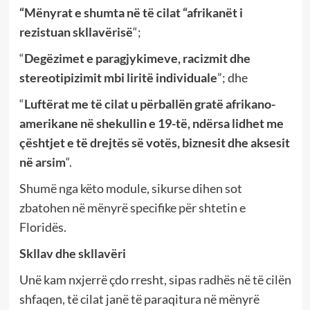
“Mënyrat e shumta në të cilat “afrikanët i
rezistuan skllavërisë
“;
“
Degëzimet e paragjykimeve, racizmit dhe
stereotipizimit mbi liritë individuale
”; dhe
“
Luftërat me të cilat u përballën gratë afrikano-
amerikane në shekullin e 19-të, ndërsa lidhet me
çështjet e të drejtës së votës, biznesit dhe aksesit
në arsim
“.
Shumë nga këto module, sikurse dihen sot
zbatohen në mënyrë specifike për shtetin e
Floridës.
Skllav dhe skllavëri
Unë kam nxjerrë çdo rresht, sipas radhës në të cilën
shfaqen, të cilat janë të paraqitura në mënyrë