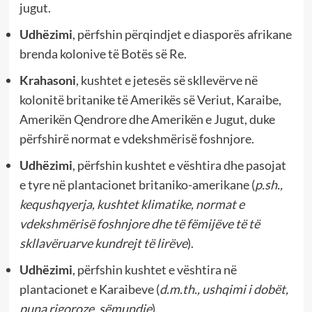
jugut.
Udhëzimi
, përfshin përqindjet e diasporës afrikane
brenda kolonive të Botës së Re.
Krahasoni
, kushtet e jetesës së skllevërve në
kolonitë britanike të Amerikës së Veriut, Karaibe,
Amerikën Qendrore dhe Amerikën e Jugut, duke
përfshirë normat e vdekshmërisë foshnjore.
Udhëzimi
, përfshin kushtet e vështira dhe pasojat
e tyre në plantacionet britaniko-amerikane (
p.sh.,
kequshqyerja, kushtet klimatike, normat e
vdekshmërisë foshnjore dhe të fëmijëve të të
skllavëruarve kundrejt të lirëve
).
Udhëzimi
, përfshin kushtet e vështira në
plantacionet e Karaibeve (
d.m.th., ushqimi i dobët,
puna rigoroze, sëmundje
).