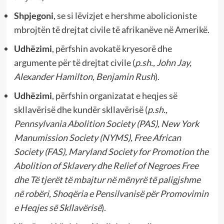
Shpjegoni
, se si lëvizjet e hershme abolicioniste
mbrojtën të drejtat civile të afrikanëve në Amerikë.
Udhëzimi
, përfshin avokatë kryesorë dhe
argumente për të drejtat civile (
p.sh., John Jay,
Alexander Hamilton, Benjamin Rush
).
Udhëzimi
, përfshin organizatat e heqjes së
skllavërisë dhe kundër skllavërisë (
p.sh.,
Pennsylvania Abolition Society (PAS), New York
Manumission Society (NYMS), Free African
Society (FAS), Maryland Society for Promotion the
Abolition of Sklavery dhe Relief of Negroes Free
dhe Të tjerët të mbajtur në mënyrë të paligjshme
në robëri, Shoqëria e Pensilvanisë për Promovimin
e Heqjes së Skllavërisë
).