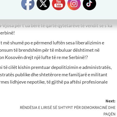
horizont, me një aplikim të vetëm për anëtarësim në
im në këtë organizatë dhe të tjera si kjo. Largë
iberalizimit të vizave!
Vjosa për t’ua bërë të qartë qytetarëve të vendit se s’ka
Serbinë!
it më shumë po e përmend luftën sesa liberalizimin e
r konsum të brendshëm për të mbuluar dështimet në
on Kosovën drejt një lufte të re me Serbinë!?
të cilët kishin premtuar depolitizimin e administratës,
tratës publike dhe shtetërore me familjarë e militant
rmes lidhjeve nepotike, të gjithë pa aftësi profesionale
Next:
RËNDËSIA E LIRISË SË SHTYPIT PËR DEMOKRACINË DHE
PAQËN