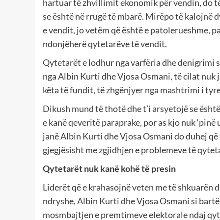
hartuar të zhvillimit ekonomik për vendin, do t
se është në rrugë të mbarë. Mirëpo të kalojnë d
e vendit, jo vetëm që është e patolerueshme, 
ndonjëherë qytetarëve të vendit.
Qytetarët e lodhur nga varfëria dhe denigrimi 
nga Albin Kurti dhe Vjosa Osmani, të cilat nuk 
këta të fundit, të zhgënjyer nga mashtrimi i tyr
Dikush mund të thotë dhe t’i arsyetojë se ësht
e kanë qeveritë paraprake, por as kjo nuk ‘pinë 
janë Albin Kurti dhe Vjosa Osmani do duhej që 
gjegjësisht me zgjidhjen e problemeve të qytet
Qytetarët nuk kanë kohë të presin
Liderët që e krahasojnë veten me të shkuarën d
ndryshe, Albin Kurti dhe Vjosa Osmani si bartë
mosmbajtjen e premtimeve elektorale ndaj qyt