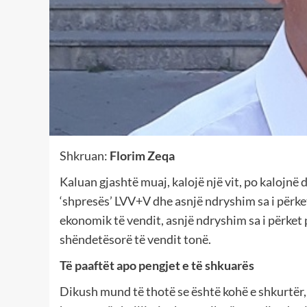
Shkruan:
Florim Zeqa
Kaluan gjashtë muaj, kalojë një vit, po kalojnë dy
‘shpresës’ LVV+V dhe asnjë ndryshim sa i përke
ekonomik të vendit, asnjë ndryshim sa i përket p
shëndetësorë të vendit tonë.
Të paaftët apo pengjet e të shkuarës
Dikush mund të thotë se është kohë e shkurtër, 