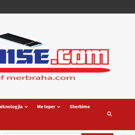
eknologjia
Me teper
Sherbime