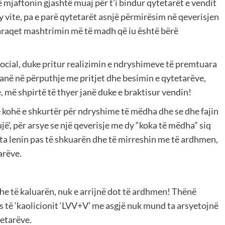
ë mjaftonin gjashtë muaj për t’i bindur qytetarët e vendit
y vite, pa e parë qytetarët asnjë përmirësim në qeverisjen
paraqet mashtrimin më të madh që iu është bërë
social, duke pritur realizimin e ndryshimeve të premtuara
janë në përputhje me pritjet dhe besimin e qytetarëve,
e, më shpirtë të thyer janë duke e braktisur vendin!
ë kohë e shkurtër për ndryshime të mëdha dhe se dhe fajin
ujë’, për arsye se një qeverisje me dy “koka të mëdha” siq
ta lenin pas të shkuarën dhe të mirreshin me të ardhmen,
arëve.
he të kaluarën, nuk e arrijnë dot të ardhmen! Thënë
s të ‘kaolicionit ‘LVV+V’ me asgjë nuk mund ta arsyetojnë
etarëve.