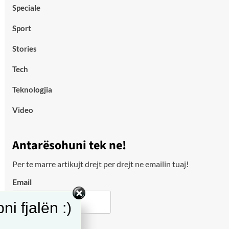
Speciale
Sport
Stories
Tech
Teknologjia
Video
Antarësohuni tek ne!
Per te marre artikujt drejt per drejt ne emailin tuaj!
Email
i fjalën :)
City