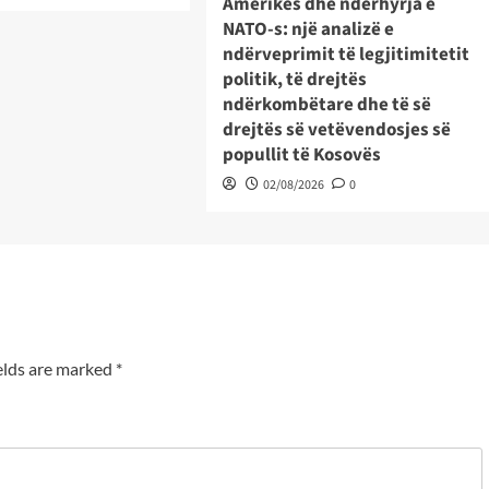
Amerikës dhe ndërhyrja e
NATO-s: një analizë e
ndërveprimit të legjitimitetit
politik, të drejtës
ndërkombëtare dhe të së
drejtës së vetëvendosjes së
popullit të Kosovës
02/08/2026
0
elds are marked
*