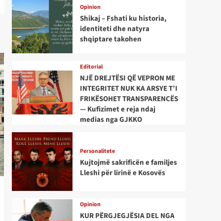
Opinion
Shikaj – Fshati ku historia,
identiteti dhe natyra
shqiptare takohen
Editorial
NJË DREJTËSI QË VEPRON ME
INTEGRITET NUK KA ARSYE T’I
FRIKËSOHET TRANSPARENCËS
— Kufizimet e reja ndaj
medias nga GJKKO
Personalitete
Kujtojmë sakrificën e familjes
Lleshi për lirinë e Kosovës
Opinion
KUR PËRGJEGJËSIA DEL NGA