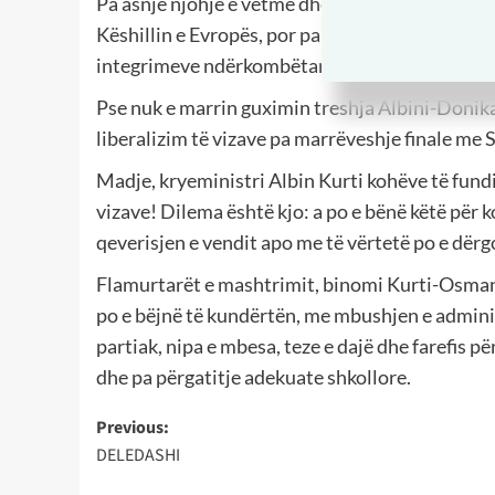
Pa asnjë njohje e vetme dhe pa asnjë tjetër në 
Këshillin e Evropës, por pa shpresë për anëtarës
integrimeve ndërkombëtare, por edhe më largë l
Pse nuk e marrin guximin treshja Albini-Donika-
liberalizim të vizave pa marrëveshje finale me 
Madje, kryeministri Albin Kurti kohëve të fund
vizave! Dilema është kjo: a po e bënë këtë pë
qeverisjen e vendit apo me të vërtetë po e dërg
Flamurtarët e mashtrimit, binomi Kurti-Osmani 
po e bëjnë të kundërtën, me mbushjen e adminis
partiak, nipa e mbesa, teze e dajë dhe farefis pë
dhe pa përgatitje adekuate shkollore.
Post
Previous:
DELEDASHI
navigation