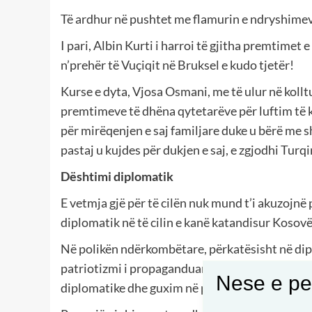
Të ardhur në pushtet me flamurin e ndryshimev
I pari, Albin Kurti i harroi të gjitha premtimet 
n’prehër të Vuçiqit në Bruksel e kudo tjetër!
Kurse e dyta, Vjosa Osmani, me të ulur në kollt
premtimeve të dhëna qytetarëve për luftim të ko
për mirëqenjen e saj familjare duke u bërë me 
pastaj u kujdes për dukjen e saj, e zgjodhi Turq
Dështimi diplomatik
E vetmja gjë për të cilën nuk mund t’i akuzojnë
diplomatik në të cilin e kanë katandisur Kosov
Në polikën ndërkombëtare, përkatësisht në dipl
patriotizmi i propaganduar me primitivizëm, p
Nese e pel
diplomatike dhe guxim në parashtrimin e kërke