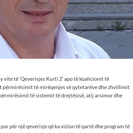
 vite të ‘Qeverisjes Kurti 2’ apo të koalicionit të
t përmirësimit të mirëqenjes së qytetarëve dhe zhvillimit
ërmirësimit të sistemit të drejtësisë, atij arsimor dhe
por për një qeverisje që ka vizion të qartë dhe program të