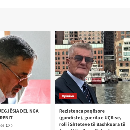
Opinion
JEGJËSIA DEL NGA
Rezistenca paqësore
TRENIT
(gandiste), guerila e UÇK-së,
roli i Shteteve të Bashkuara të
026
0