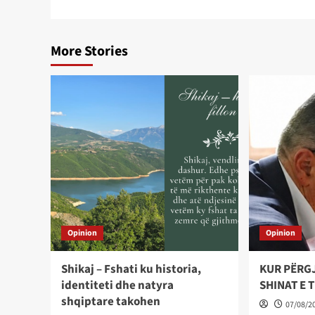
More Stories
Opinion
Opinion
Shikaj – Fshati ku historia,
KUR PËRG
identiteti dhe natyra
SHINAT E 
shqiptare takohen
07/08/2