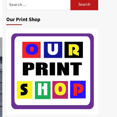
Search
for:
Our Print Shop