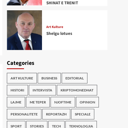
SHINAT E TRENIT
Art Kulture
Shelgu lotues
Categories
ART KULTURE
BUSINESS
EDITORIAL
HISTORI
INTERVISTA
KRIPTOMONEDHAT
LAJME
ME TEPER
NJOFTIME
OPINION
PERSONALITETE
REPORTAZH
SPECIALE
SPORT
STORIES
TECH
TEKNOLOGJIA