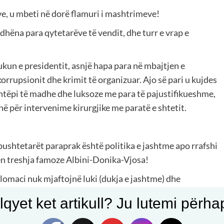
e, u mbeti në dorë flamuri i mashtrimeve!
e dhëna para qytetarëve të vendit, dhe turr e vrap e
ukun e presidentit, asnjë hapa para në mbajtjen e
rrupsionit dhe krimit të organizuar. Ajo së pari u kujdes
shtëpi të madhe dhe luksoze me para të pajustifikueshme,
inë për intervenime kirurgjike me paratë e shtetit.
 pushtetarët paraprak është politika e jashtme apo rrafshi
ën treshja famoze Albini-Donika-Vjosa!
omaci nuk mjaftojnë luki (dukja e jashtme) dhe
or kërkohet zgjuarësi dhe pragmatizëm, përvojë
qyet ket artikull? Ju lutemi përhapn
save shtetërore.