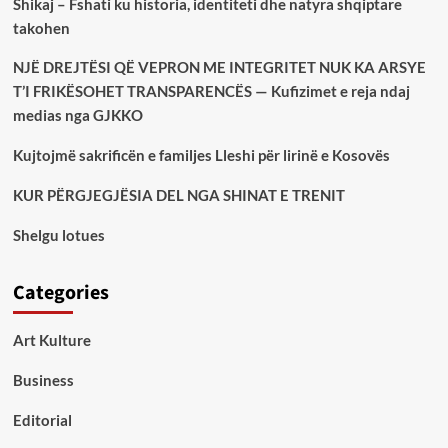
Shikaj – Fshati ku historia, identiteti dhe natyra shqiptare
takohen
NJË DREJTËSI QË VEPRON ME INTEGRITET NUK KA ARSYE
T’I FRIKËSOHET TRANSPARENCËS — Kufizimet e reja ndaj
medias nga GJKKO
Kujtojmë sakrificën e familjes Lleshi për lirinë e Kosovës
KUR PËRGJEGJËSIA DEL NGA SHINAT E TRENIT
Shelgu lotues
Categories
Art Kulture
Business
Editorial