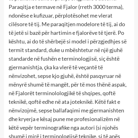
Paraqitja e termave në Fjalor (rreth 3000 terma),
ndonëse e kufizuar, përplotësohet me vlerat
cilësore të tij. Me paraqitjen modelore të tij, ai do
të jetë si bazë për hartimin e fjalorëve të tjerë. Po
kështu, ai do të shërbejë si model i përzgjedhjes së
termit standard, duke u mbështetur në një gjuhë
standarde në fushën e terminologjisë, siç është
gjermanishtja, çka ka vlerë të veçantë të
nënvizohet, sepse kjo gjuhë, është pasqyruar në
mënyrë shumë të mangët, për të mos thënë aspak,
në Fjalorët terminolologjikë të shqipes, qoftë
teknikë, qoftë edhe në ata joteknikë. Këtë fakt e
nënvizojmë, sepse ballafaqimi me gjermanishten
dhe kryerja e kësaj pune me profesionalizëm në
këtë vepër terminografike nga autori (si njohës
shumë i mirë i terminologjisë teknike, si të anës