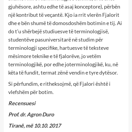
gjuhësore, ashtu edhe të asaj konceptore), përbën
një kontribut të veçantë. Kjo ia rrit vlerën Fjalorit
dhe e bën shumë të domosdoshëm botimin e tij. Ai
do t’u shërbejë studiuesve të terminologjisë,
studentëve pasuniversitarë në studim për
terminologji specifike, hartuesve të teksteve
mësimore teknike e të fjalorëve, jo vetëm
terminologjikë, por edhe joterminologjikë, ku, në
këta të fundit, termat zënë vendin e tyre dytësor.
Si përfundim, e ritheksojmë, që Fjalori është i
vlefshëm për botim.
Recensuesi
Prof. dr. Agron Duro
Tiranë, më 10.10. 2017