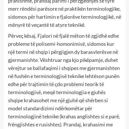
pranishme, prandaj parimi i përzgjedhjes së tyre
merr rëndësi parësore në praktikën terminologjike,
sidomos për hartimin e fjalorëve terminologjikë, në
mënyrë të veçantë të atyre teknikë.
Përveç kësaj, Fjalori në fjalë mëton të zgjidhë edhe
probleme të polisemi-homonimisë, sidomos kur
një termi në shqip i përgjigjen dy barasvlerësve në
gjermanishte. Vështruar nga kjo pikëpamje, duhet
vërejtur se ballafaqimi i shqipes me gjermanishten
në fushën e terminologjisë teknike lehtëson punën
edhe për trajtimin të çdo problemi teorik të
terminologjisë, meqë terminologjia e gjuhës
shqipe krahasohet me një gjuhë që shërben si
model standardizimi ndërkomëtar për
terminologjinë teknike (krahas anglishtes si e parë,
frëngjishtes e rusishtes). Prandaj, krahasimi me