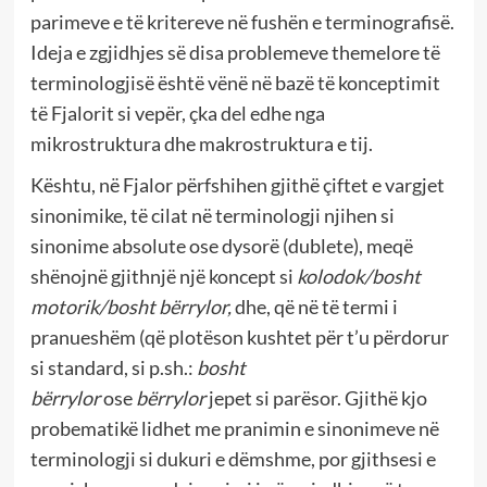
parimeve e të kritereve në fushën e terminografisë.
Ideja e zgjidhjes së disa problemeve themelore të
terminologjisë është vënë në bazë të konceptimit
të Fjalorit si vepër, çka del edhe nga
mikrostruktura dhe makrostruktura e tij.
Kështu, në Fjalor përfshihen gjithë çiftet e vargjet
sinonimike, të cilat në terminologji njihen si
sinonime absolute ose dysorë (dublete), meqë
shënojnë gjithnjë një koncept si
kolodok/bosht
motorik/bosht bërrylor,
dhe, që në të termi i
pranueshëm (që plotëson kushtet për t’u përdorur
si standard, si p.sh.:
bosht
bërrylor
ose
bërrylor
jepet si parësor. Gjithë kjo
probematikë lidhet me pranimin e sinonimeve në
terminologji si dukuri e dëmshme, por gjithsesi e