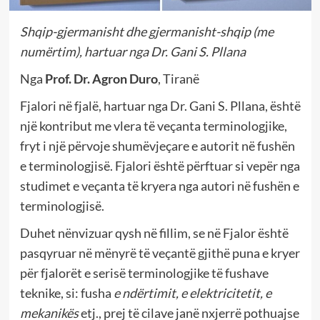
Shqip-gjermanisht dhe gjermanisht-shqip (me
numërtim), hartuar nga Dr. Gani S. Pllana
Nga
Prof. Dr. Agron Duro
, Tiranë
Fjalori në fjalë, hartuar nga Dr. Gani S. Pllana, është
një kontribut me vlera të veçanta terminologjike,
fryt i një përvoje shumëvjeçare e autorit në fushën
e terminologjisë. Fjalori është përftuar si vepër nga
studimet e veçanta të kryera nga autori në fushën e
terminologjisë.
Duhet nënvizuar qysh në fillim, se në Fjalor është
pasqyruar në mënyrë të veçantë gjithë puna e kryer
për fjalorët e serisë terminologjike të fushave
teknike, si: fusha
e ndërtimit, e elektricitetit, e
mekanikës
etj., prej të cilave janë nxjerrë pothuajse