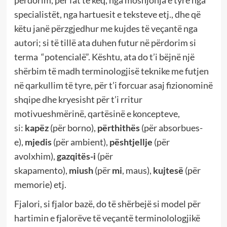
specialistët, nga hartuesit e teksteve etj., dhe që
këtu janë përzgjedhur me kujdes të veçantë nga
autori; si të tillë ata duhen futur në përdorim si
terma “potencialë”. Kështu, ata do t’i bëjnë një
shërbim të madh terminologjisë teknike me futjen
në qarkullim të tyre, për t’i forcuar asaj fizionominë
shqipe dhe kryesisht për t’i rritur
motivueshmërinë, qartësinë e koncepteve,
si:
kapëz
(për borno),
përthithës
(për absorbues-
e),
mjedis
(për ambient),
pështjellje
(për
avolxhim),
gazqitës-i
(për
skapamento),
miush
(për
mi
, maus),
kujtesë
(për
memorie) etj.
Fjalori, si fjalor bazë, do të shërbejë si model për
hartimin e fjalorëve të veçantë terminolologjikë