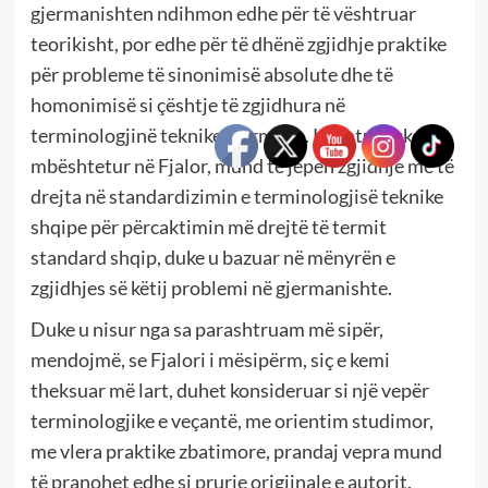
gjermanishten ndihmon edhe për të vështruar
teorikisht, por edhe për të dhënë zgjidhje praktike
për probleme të sinonimisë absolute dhe të
homonimisë si çështje të zgjidhura në
terminologjinë teknike gjermane. Kështu, duke u
mbështetur në Fjalor, mund të jepen zgjidhje me të
drejta në standardizimin e terminologjisë teknike
shqipe për përcaktimin më drejtë të termit
standard shqip, duke u bazuar në mënyrën e
zgjidhjes së këtij problemi në gjermanishte.
Duke u nisur nga sa parashtruam më sipër,
mendojmë, se Fjalori i mësipërm, siç e kemi
theksuar më lart, duhet konsideruar si një vepër
terminologjike e veçantë, me orientim studimor,
me vlera praktike zbatimore, prandaj vepra mund
të pranohet edhe si prurje origjinale e autorit.