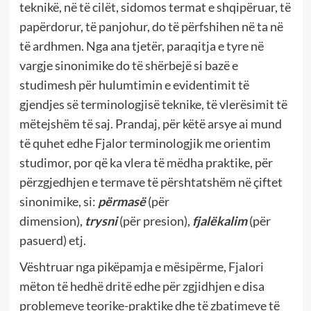
teknikë, në të cilët, sidomos termat e shqipëruar, të
papërdorur, të panjohur, do të përfshihen në ta në
të ardhmen. Nga ana tjetër, paraqitja e tyre në
vargje sinonimike do të shërbejë si bazë e
studimesh për hulumtimin e evidentimit të
gjendjes së terminologjisë teknike, të vlerësimit të
mëtejshëm të saj. Prandaj, për këtë arsye ai mund
të quhet edhe Fjalor terminologjik me orientim
studimor, por që ka vlera të mëdha praktike, për
përzgjedhjen e termave të përshtatshëm në çiftet
sinonimike, si:
përmasë
(për
dimension),
trysni
(për presion),
fjalëkalim
(për
pasuerd) etj.
Vështruar nga pikëpamja e mësipërme, Fjalori
mëton të hedhë dritë edhe për zgjidhjen e disa
problemeve teorike-praktike dhe të zbatimeve të