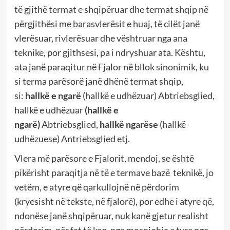
të gjithë termat e shqipëruar dhe termat shqip në
përgjithësi me barasvlerësit e huaj, të cilët janë
vlerësuar, rivlerësuar dhe vështruar nga ana
teknike, por gjithsesi, pa i ndryshuar ata. Kështu,
ata janë paraqitur në Fjalor në bllok sinonimik, ku
si terma parësorë janë dhënë termat shqip,
si:
hallkë e ngarë
(hallkë e udhëzuar) Abtriebsglied,
hallkë e udhëzuar
(hallkë e
ngarë)
Abtriebsglied,
hallkë ngarëse
(hallkë
udhëzuese) Antriebsglied etj.
Vlera më parësore e Fjalorit, mendoj, se është
pikërisht paraqitja në të e termave bazë teknikë, jo
vetëm, e atyre që qarkullojnë në përdorim
(kryesisht në tekste, në fjalorë), por edhe i atyre që,
ndonëse janë shqipëruar, nuk kanë gjetur realisht
përdorim, për fat të keq, nga mosnjohja e tyre nga