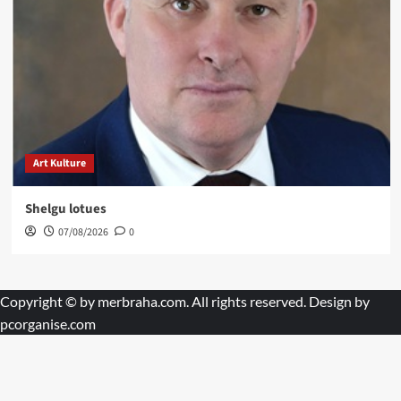
Art Kulture
Shelgu lotues
07/08/2026
0
Copyright © by
merbraha.com
. All rights reserved. Design by
pcorganise.com