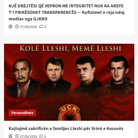
NJË DREJTËSI QË VEPRON ME INTEGRITET NUK KA ARSYE
T’I FRIKËSOHET TRANSPARENCËS — Kufizimet e reja ndaj
medias nga GJKKO
07/08/2026
0
Personalitete
Kujtojmë sakrificën e familjes Lleshi për lirinë e Kosovës
07/08/2026
0