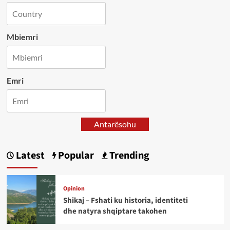
Mbiemri
Emri
Antarësohu
Latest
Popular
Trending
Opinion
Shikaj – Fshati ku historia, identiteti
dhe natyra shqiptare takohen