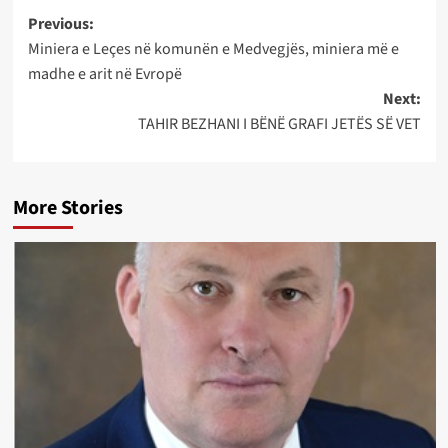
Post
Previous:
Miniera e Leçes në komunën e Medvegjës, miniera më e
navigation
madhe e arit në Evropë
Next:
TAHIR BEZHANI I BËNË GRAFI JETËS SË VET
More Stories