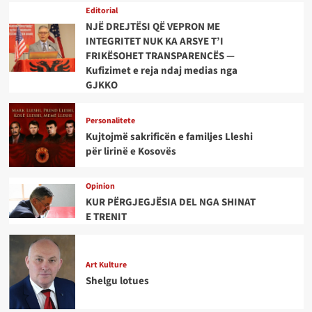
Editorial
NJË DREJTËSI QË VEPRON ME
INTEGRITET NUK KA ARSYE T’I
FRIKËSOHET TRANSPARENCËS —
Kufizimet e reja ndaj medias nga
GJKKO
Personalitete
Kujtojmë sakrificën e familjes Lleshi
për lirinë e Kosovës
Opinion
KUR PËRGJEGJËSIA DEL NGA SHINAT
E TRENIT
Art Kulture
Shelgu lotues