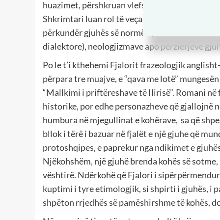
huazimet, përshkruan vlefshmërinë apo prestigjin
Shkrimtari luan rol të veçantë në krah të specia
përkundër gjuhës së normës ( sot ka në letrat 
dialektore), neologjizmave apo përzierjeve gjuh
Po le t’i kthehemi Fjalorit frazeologjik anglisht
përpara tre muajve, e “qava me lotë” mungesën e
“Mallkimi i priftëreshave të Ilirisë”. Romani në
historike, por edhe personazheve që gjallojnë n
humbura në mjegullinat e kohërave,
sa që shpe
bllok i tërë i bazuar në fjalët e një gjuhe që mu
protoshqipes, e paprekur nga ndikimet e gjuhës
Njëkohshëm, një gjuhë brenda kohës së sotme, 
vështirë. Ndërkohë që Fjalori i sipërpërmendur
kuptimi i tyre etimologjik, si shpirti i gjuhës, 
shpëton rrjedhës së pamëshirshme të kohës, do