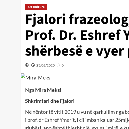
Art Kulture
Fjalori frazeolog
Prof. Dr. Eshref 
shërbesë e vyer
23/02/2020
0
Nga
Mira Meksi
Shkrimtari dhe Fjalori
Në nëntor të vitit 2019 u vu në qarkullim nga b
i prof. dr Eshref Ymerit, i cili mban kaluar 25
gjuhësi, apo është thjesht një lexues i mirë, e 