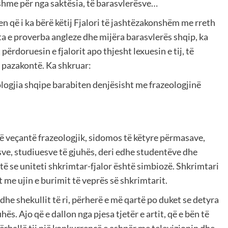
shme për nga saktësia, të barasvlerësve…
en që i ka bërë këtij Fjalori të jashtëzakonshëm me rreth
urta e proverba angleze dhe mijëra barasvlerës shqip, ka
rdoruesin e fjalorit apo thjesht lexuesin e tij, të
ë pazakontë. Ka shkruar:
kologjia shqipe barabiten denjësisht me frazeologjinë
r të veçantë frazeologjik, sidomos të këtyre përmasave,
sve, studiuesve të gjuhës, deri edhe studentëve dhe
ë se uniteti shkrimtar-fjalor është simbiozë. Shkrimtari
t me ujin e burimit të veprës së shkrimtarit.
 dhe shekullit të ri, përherë e më qartë po duket se detyra
ës. Ajo që e dallon nga pjesa tjetër e artit, që e bën të