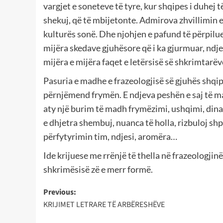
vargjet e soneteve të tyre, kur shqipes i duhej
shekuj, që të mbijetonte. Admirova zhvillimin e 
kulturës sonë. Dhe njohjen e pafund të përpiluesi
mijëra skedave gjuhësore që i ka gjurmuar, ndjek
mijëra e mijëra faqet e letërsisë së shkrimtarëv
Pasuria e madhe e frazeologjisë së gjuhës shqip
përnjëmend frymën. E ndjeva peshën e saj të madh
aty një burim të madh frymëzimi, ushqimi, dinam
e dhjetra shembuj, nuanca të holla, rizbuloj shp
përfytyrimin tim, ndjesi, aromëra…
Ide krijuese me rrënjë të thella në frazeologjin
shkrimësisë zë e merr formë.
Post
Previous:
KRIJIMET LETRARE TË ARBËRESHËVE
navigation