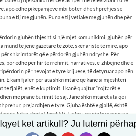
ërballë tij një konkurrencë e ashpër me televizionin dhe
ve, apo edhe pikëpamjeve mbi botën dhe shprehjes së
puna e tij me gjuhën. Puna e tij vetiake me gjuhën dhe për
ërdorin gjuhën thjesht si një mjet komunikimi, gjuhën për
Këta mund të jenë gazetarë të zotë, skenaristë të mirë, apo
ën për shkrimtarët që e përdorën gjuhën ndryshe. Për
, por edhe për hir të rrëfimit, narrativës, e
zhbëjnë dhe e
ripërdorin për nevojat e tyre krijuese, të detyruar apo nën
in. E kam fjalën për ata shkrimtarë që kanë si mjeshtëri
 te fjalët, enët e kuptimit. I kanë quajtur “rojtarët e
odhen më pranë burimit të saj. Janë shkrimtarët ata që i
hprehur, prejardhjen e tyre. Gjuha është e gjallë, është
olemos
, luftë, thotë Herakliti. Fjalori, në një farë mënyre,
qyet ket artikull? Ju lutemi përhapn
të gjuhës, leksikun e saj. Që këtu buron edhe lidhja e
 raportin e gjuhës që përfaqëson me gjuhët e tjera, me