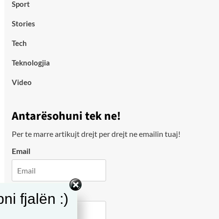
Sport
Stories
Tech
Teknologjia
Video
Antarësohuni tek ne!
Per te marre artikujt drejt per drejt ne emailin tuaj!
Email
City
i fjalën :)