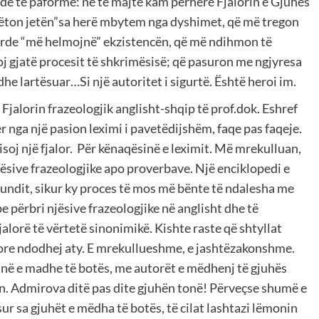
de të paformë: në të majtë kam përherë Fjalorin e Gjuhës
hpëton jetën”sa herë mbytem nga dyshimet, që më tregon
surde “më helmojnë” ekzistencën, që më ndihmon të
lloj gjatë procesit të shkrimësisë; që pasuron me ngjyresa
 dhe lartësuar…Si një autoritet i sigurtë. Është heroi im.
Fjalorin frazeologjik anglisht-shqip të prof.dok. Eshref
yer nga një pasion leximi i pavetëdijshëm, faqe pas faqeje.
soj një fjalor.
Për kënaqësinë e leximit. Më mrekulluan,
njësive frazeologjike apo proverbave. Një enciklopedi e
 fundit, sikur ky proces të mos më bënte të ndalesha me
pe përbri njësive frazeologjike në anglisht dhe të
jalorë të vërtetë sinonimikë. Kishte raste që shtyllat
ësore ndodhej aty. E mrekullueshme, e jashtëzakonshme.
sinë e madhe të botës, me autorët e mëdhenj të gjuhës
n. Admirova ditë pas dite gjuhën tonë! Përveçse shumë e
sur sa gjuhët e mëdha të botës, të cilat lashtazi lëmonin