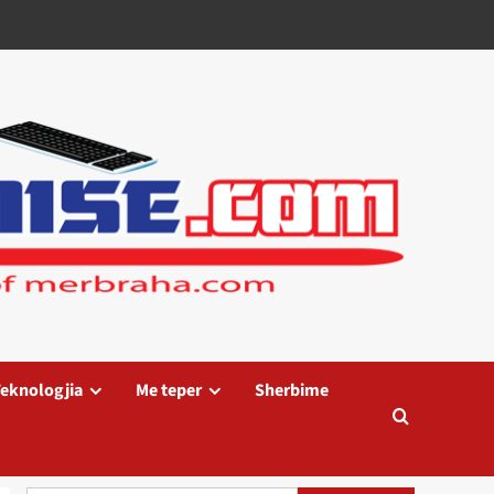
eknologjia
Me teper
Sherbime