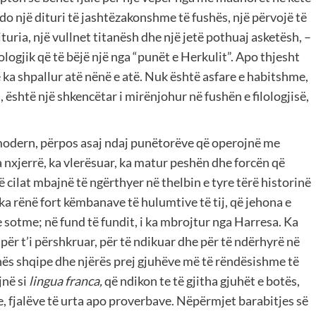
do një dituri të jashtëzakonshme të fushës, një përvojë të
ria, një vullnet titanësh dhe një jetë pothuaj asketësh, –
logjik që të bëjë një nga “punët e Herkulit”. Apo thjesht
e ka shpallur atë nënë e atë. Nuk është asfare e habitshme,
i, është një shkencëtar i mirënjohur në fushën e filologjisë,
odern, përpos asaj ndaj punëtorëve që operojnë me
 nxjerrë, ka vlerësuar, ka matur peshën dhe forcën që
ë cilat mbajnë të ngërthyer në thelbin e tyre tërë historinë
ka rënë fort këmbanave të hulumtive të tij, që jehona e
e sotme; në fund të fundit, i ka mbrojtur nga Harresa. Ka
 për t’i përshkruar, për të ndikuar dhe për të ndërhyrë në
uhës shqipe dhe njërës prej gjuhëve më të rëndësishme të
jnë si
lingua franca,
që ndikon te të gjitha gjuhët e botës,
, fjalëve të urta apo proverbave. Nëpërmjet barabitjes së