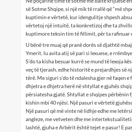
Në poçarinë time të sotme me baltë krijuese en
së Sotme Shqipe, si një mik të rrallë që “më s
kuptimin e vërtetë, kur idengulitje shpesh ab
vërtetoj një intuitë, ta konkretizoj dhe ta zhvi
kuptimore teksin tim të fillimit, për ta rafinuar
U bënë tre muaj që pranë dorës së djathtë mbaj 
Ymerit. Iu avita atij së pari si lexuese, e rrëmb
S’do ta kisha besuar kurrë se mund të lexoja kësi
veç të tjerash, edhe historitë e prejardhjes së 
tërë. Me siguri s’do të ndalesha gjer në faqen e
dhjetra e dhjetra herë në shtyllat e gjuhës shqi
përsiatesha gjatë. Shtyllat e shqipes përbënin f
kishin mbi 40 njësi. Një pasuri e vërtetë gjuh
Një pasuri që më vinte në lidhje edhe me letër
angleze, me vetveten dhe me intertekstualiteti
lashtë, gjuha e Arbërit është tejet e pasur! E pa