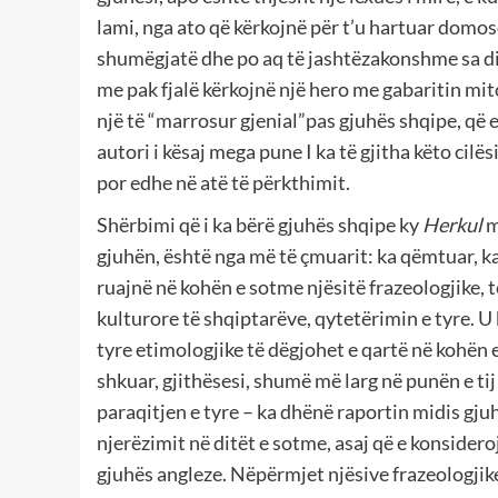
lami, nga ato që kërkojnë për t’u hartuar domos
shumëgjatë dhe po aq të jashtëzakonshme sa ditu
me pak fjalë kërkojnë një hero me gabaritin mito
një të “marrosur gjenial”pas gjuhës shqipe, që 
autori i kësaj mega pune I ka të gjitha këto cilës
por edhe në atë të përkthimit.
Shërbimi që i ka bërë gjuhës shqipe ky
Herkul
m
gjuhën, është nga më të çmuarit: ka qëmtuar, ka
ruajnë në kohën e sotme njësitë frazeologjike, t
kulturore të shqiptarëve, qytetërimin e tyre. U 
tyre etimologjike të dëgjohet e qartë në kohën 
shkuar, gjithësesi, shumë më larg në punën e tij
paraqitjen e tyre – ka dhënë raportin midis gj
njerëzimit në ditët e sotme, asaj që e konsidero
gjuhës angleze. Nëpërmjet njësive frazeologjike