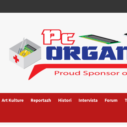
Art Kulture
Reportazh
Histori
Intervista
Forum
T