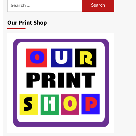
Search
for:
Our Print Shop