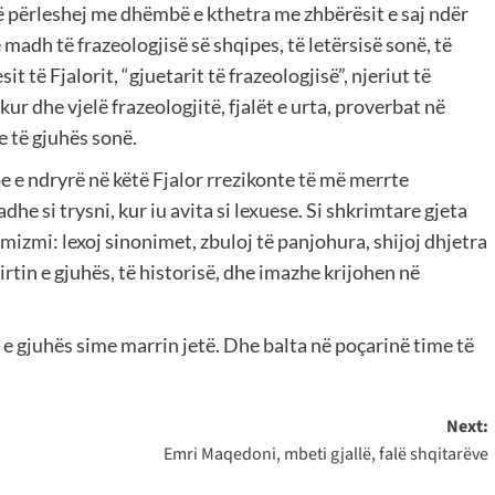
 të përleshej me dhëmbë e kthetra me zhbërësit e saj ndër
madh të frazeologjisë së shqipes, të letërsisë sonë, të
t të Fjalorit, “gjuetarit të frazeologjisë”, njeriut të
ur dhe vjelë frazeologjitë, fjalët e urta, proverbat në
e të gjuhës sonë.
e e ndryrë në këtë Fjalor rrezikonte të më merrte
e si trysni, kur iu avita si lexuese. Si shkrimtare gjeta
izmi: lexoj sinonimet, zbuloj të panjohura, shijoj dhjetra
irtin e gjuhës, të historisë, dhe imazhe krijohen në
ë e gjuhës sime marrin jetë. Dhe balta në poçarinë time të
Next:
Emri Maqedoni, mbeti gjallë, falë shqitarëve