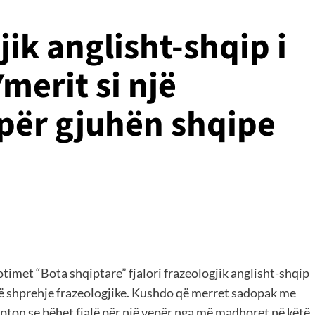
jik anglisht-shqip i
Ymerit si një
 për gjuhën shqipe
otimet “Bota shqiptare” fjalori frazeologjik anglisht-shqip
mijë shprehje frazeologjike. Kushdo që merret sadopak me
kupton se bëhet fjalë për një vepër nga më madhoret në këtë