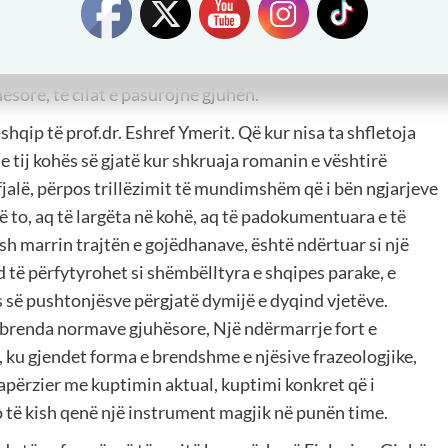
 e një fjale në kohë si edhe vendin e saj në aktualitet.
listëve të gjuhës, në lidhje me gjuhën dialektore
shqipe shkrimtarë që po përdorin me sukses gjuhën
ësore, të cilat e pasurojnë gjuhën.
-shqip të prof.dr. Eshref Ymerit. Që kur nisa ta shfletoja
 tij kohës së gjatë kur shkruaja romanin e vështirë
 fjalë, përpos trillëzimit të mundimshëm që i bën ngjarjeve
ë to, aq të largëta në kohë, aq të padokumentuara e të
sh marrin trajtën e gojëdhanave, është ndërtuar si një
nd të përfytyrohet si shëmbëlltyra e shqipes parake, e
 së pushtonjësve përgjatë dymijë e dyqind vjetëve.
brenda normave gjuhësore, Një ndërmarrje fort e
, ku gjendet forma e brendshme e njësive frazeologjike,
i papërzier me kuptimin aktual, kuptimi konkret që i
 të kish qenë një instrument magjik në punën time.