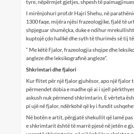
tyre, nëpërmjet gjetjes, shpesh të paimagjinue
I mirënjohuri prof.dr Hajri Shehu, në parathëni
1300 faqe, mijëra njësi frazeologjike, fjalë të 
shpjeguar shumëçka, duke e ndihur mrekullisht pë
kuptojë çdo hallkë dhe syth të thurimës së tij t
“ Me këtë Fjalor, frazeologjia shqipe dhe leksi
angleze dhe leksikografinë angleze”.
Shkrimtari dhe fjalori
Kur flitet për një fjalor gjuhësor, apo një fjalo
përmendet dobia e madhe që ai i sjell përkthye
askush nuk përmend shkrimtarin. E vërteta ësht
pi ujë në fjalor, ndërkohë që ky i fundit ushqehe
Në botën e artit, përgjatë shekullit që lamë pas
e shkrimtarit është të marrë pjesë në jetën e gjuh