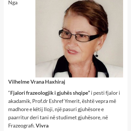
Nga
Vilhelme Vrana Haxhiraj
“
Fjalori frazeologjik i gjuhës shqipe
”
i pesti fjalor i
akadamik, Prof.dr Eshref Ymerit, është vepra më
madhore e këtij lloji, një pasuri gjuhësore e
paarritur deri tani në studimet gjuhësore, në
Frazeografi.
Vivra