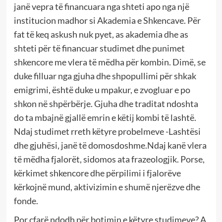
janë vepra të financuara nga shteti apo nga një
institucion madhor si Akademia e Shkencave. Për
fat të keq askush nuk pyet, as akademia dhe as
shteti për të financuar studimet dhe punimet
shkencore me vlera të mëdha për kombin. Dimë, se
duke filluar nga gjuha dhe shpopullimi për shkak
emigrimi, është duke u mpakur, e zvogluar e po
shkon në shpërbërje. Gjuha dhe traditat ndoshta
do ta mbajnë gjallë emrin e këtij kombi të lashtë.
Ndaj studimet rreth këtyre probelmeve -Lashtësi
dhe gjuhësi, janë të domosdoshme.Ndaj kanë vlera
të mëdha fjalorët, sidomos ata frazeologjik. Porse,
kërkimet shkencore dhe përpilimi i fjalorëve
kërkojnë mund, aktivizimin e shumë njerëzve dhe
fonde.
Por çfarë ndodh për botimin e këtyre studimeve? A