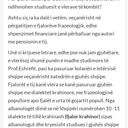
ndihmohen studiuesit e vlerave të kombit?
Ashtu siç ia ka dalë i vetëm, veçanërisht në
përgatitjen e fjalorëve frazeologjik, edhe
shpenzimet financiare janë përballuar nga autori
me pensionin e tij.
Unë si krijuese letrare, edhe pse nuk jam gjuhëtare,
e vlerësoj shumë punën e madhe studimore të
Prof.Eshrefit, pasi ka pasuruar kolanën e letërsisë
shqipe veçanërisht katedrën e gjuhës shqipe.
Fjalorët e tij kanë vlera se kanë pasuruar gjuhën
shqipe me dialektet krahinore, me frazeologjinë
popullore apo fjalët e urta të gojartit popull. Nga
albanologët dimë se në Shqipëri numërohen 10 -11
dialekte të tillë krahinash
(fjalor krahinor)
sipas
albanologut dhe kryesisht studiues i gjuhës shqipe