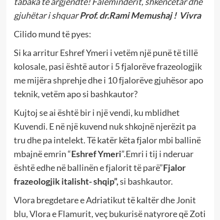
tabaka të argjendtë! Faleminderit, shkencëtar dhe
gjuhëtar i shquar
Prof. dr.Rami Memushaj ! Vivra
Cilido mund të pyes:
Si ka arritur Eshref Ymeri i vetëm një punë të tillë
kolosale, pasi është autor i 5 fjalorëve frazeologjik
me mijëra shprehje dhe i 10 fjalorëve gjuhësor apo
teknik, vetëm apo si bashkautor?
Kujtoj se ai është bir i një vendi, ku mblidhet
Kuvendi. E në një kuvend nuk shkojnë njerëzit pa
tru dhe pa intelekt. Të katër këta fjalor mbi ballinë
mbajnë emrin “
Eshref Ymeri
”.Emri i tij i nderuar
është edhe në ballinën e fjalorit të parë”
Fjalor
frazeologjik italisht- shqip”,
si bashkautor.
Vlora bregdetare e Adriatikut të kaltër dhe Jonit
blu, Vlora e Flamurit, veç bukurisë natyrore që Zoti