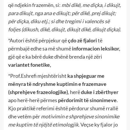
që ndjekin frazemën, si:
mbi dikë, me diçka, i dikujt,
para dikujt, nga ana e dikujt; për dikë, prej dikujt;
për diçka, diku etj.; si dhe tregimi i valencës së
foljes (dikush, dikë, dikujt, dikujt dikë, dikujt diçka).
*Autori është përpjekur që
çdo zë
fjalori
të
përmbajë edhe sa më shumë
informacion leksikor,
gjë që e ka bërë duke dhënë brenda një zëri
variantet fonetike,
*Prof.Eshrefi mjeshtërisht
ka shpjeguar me
mënyra të ndryshme kuptimin e frazemave
(shprehjeve frazeologjike)
, herë
duke i zbërthyer
apo herë-herë përmes
përdorimit të sinonimeve
.
Kjo praktikë referimi është përdorur shumë rrallë
dhe vetëm për
motivimin e shprehjeve sinonimike
me kuptim të njëjtë etimologjik
. Veçse ky fjalor jo