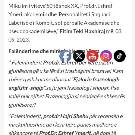
Miku im i viteve‘50 të shek XX, Prof.dr.Eshref
Ymeri, akademik dhe ‘Personalitet i Shquar i
Labërisë e i Kombit, sot përballë Akademisë dhe
pseudoakademikëve,”
Fitim Teki Haxhiraj
më, 03.
09. 2023,
Falënderime dhe mirënjohje nga Vivra
* Faleminderit
Prof.dr. Eshrefi
për këtë pasuri
gjuhësore që u ke lënë si trashëgimi brezave! Kam
thënë qysh kur më dhuruat“
Fjalorin frazeologik
anglisht -shqip
”,se ju jeni frazeolog i shquar. Pse
vallë nuk njihet Frazeologjia si nëndegë e shkencës
gjuhësore?!
*Faleminderit
, prof.dr Hajri Shehu
për recensën e
mrekullueshme që i keni bërë punës madhore e
shkencore të
Prof.Dr. Eshref Ymerit
, në dobi të