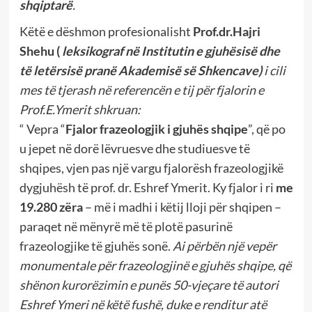
shqiptarë
.
Këtë e dëshmon profesionalisht
Prof.dr.Hajri
Shehu (
leksikograf në Institutin e gjuhësisë dhe
të letërsisë pranë Akademisë së Shkencave)
i cili
mes të tjerash në referencën e tij për fjalorin e
Prof.E.Ymerit shkruan:
“ Vepra “
Fjalor frazeologjik i gjuhës shqipe
”, që po
u jepet në dorë lëvruesve dhe studiuesve të
shqipes, vjen pas një vargu fjalorësh frazeologjikë
dygjuhësh të prof. dr. Eshref Ymerit. Ky fjalor i ri
me
19.280 zëra
– më i madhi i këtij lloji për shqipen –
paraqet në mënyrë më të plotë pasurinë
frazeologjike të gjuhës sonë.
Ai përbën një vepër
monumentale për frazeologjinë e gjuhës shqipe, që
shënon kurorëzimin e punës 50-vjeçare të autori
Eshref Ymeri në këtë fushë, duke e renditur atë