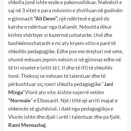
shkolla jonë ishte ende e pakonsoliduar. Nxënësit e
saj në 3 vitet e para mësimin e zhvilluan në godinën
e gjimnazit
“Ali Demi”,
një ndërtesë e gjatë dy
katshe e ndërtuar nga italianët. Ndoshta dikur
kishte shërbyer si kazermë ushatarke. Unë dhe
bashkëmoshatarët e mi aty kryem vitin e parë të
shkollës pedagogjike. Edhe pse me drejtori më vete,
shumë mësues jepnin mësim si në gjimnaz edhe në
të tri nivelet e (vitit të I, II dhe të III) të shkollës
tonë. Theksoj se mësues të talentuar dhe të
përkushtuar siç nxori shkolla pedagogjike “
Jani
Minga
”Vlorë ato vite, kishte nxjerrë vetëm
“Normale
” e Elbasanit. Një i tillë që arriti majat e
shkencës së gjuhësisë, i dalë nga pedagogjikja e
Vlorës ishte dhe djali i urët i talentuar dhe pa fjalë,
Rami Memushaj
.