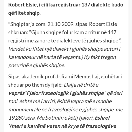
Robert Elsie, i cili ka regjistruar 137 dialekte kudo
qëflitet shqip.
*Shqiptarja.com, 21.10.2009, sipas Robert Elsie
shkruan: “Gjuha shqipe folur kam arritur në 147
regjistrime zanore të dialekteve të gjuhës shqipe
”.
Vendet ku flitet një dialekt i gjuhës shqipe autori i
ka vendosur në harta të veçanta.) Ky fakt tregon
pasurinë e gjuhës shqipe.
Sipas akademik.prof.dr.Rami Memushaj, gjuhëtar i
shquar po them dy fjalë:
Dalja në dritë e
veprës“Fjalor frazeologjik i gjuhës shqipe
” që deri
tani është më i arriri, është vepra më e madhe
monumentale në frazeologjinë e gjuhës shqipe, me
19 280 zëra. Me botimin e këtij fjalori,
Eshref
Ymeri e ka vënë veten në krye të frazeologëve