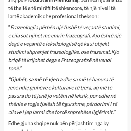
të thellë e të mirëfilltë shkencore, të një niveli të
lartë akademik dhe profesional thekson:
“
Frazeologjia përbën një fushë të veçantë studimi,
e cila sot njihet me emrin frazeografi. Ajo është një
degë e veçantë e leksikologjisë që ka si objekt
studimi shprehjet frazeologjike, ose frazemat.Kjo
briqë të krijohet dega e Frazeografisë në vendi
tonë.”
“Gjuhët, sa më të vjetra
dhe sa më të hapura të
jenë ndaj gjuhëve e kulturave të tjera
,
aq më të
pasura do të jenë jo vetëm në leksik, por edhe në
thënie e togje fjalësh të figurshme, përdorimi i të
cilave i jep larmi dhe forcë shprehëse ligjërimit.”
Edhe gjuha shqipe nuk bën përjashtim nga ky