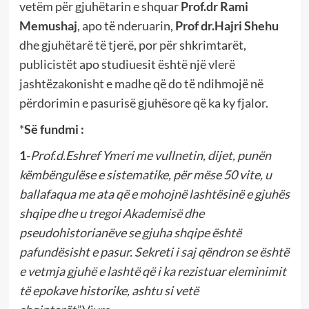
vetëm për gjuhëtarin e shquar
Prof.dr Rami
Memushaj
, apo të nderuarin,
Prof dr.Hajri Shehu
dhe gjuhëtarë të tjerë, por për shkrimtarët,
publicistët apo studiuesit është një vlerë
jashtëzakonisht e madhe që do të ndihmojë në
përdorimin e pasurisë gjuhësore që ka ky fjalor.
*
Së fundmi :
1-
Prof.d.Eshref Ymeri me vullnetin, dijet, punën
këmbëngulëse e sistematike, për mëse 50 vite, u
ballafaqua me ata që e mohojnë lashtësinë e gjuhës
shqipe dhe u tregoi Akademisë dhe
pseudohistorianëve se gjuha shqipe është
pafundësisht e pasur. Sekreti i saj qëndron se është
e vetmja gjuhë e lashtë që i ka rezistuar eleminimit
të epokave historike, ashtu si vetë