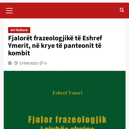
Primary
Menu
Art Kulture
Fjalorët frazeologjikë të Eshref
Ymerit, në krye të panteonit të
kombit
17/09/2023
0