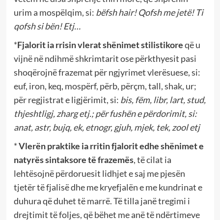
urim a mospëlqim, si:
bëfsh hair! Qofsh me jetë! Ti
qofsh si bën! Etj…
*
Fjalorit ia rrisin vlerat shënimet stilistikore
që u
vijnë në ndihmë shkrimtarit ose përkthyesit pasi
shoqërojnë frazemat për ngjyrimet vlerësuese, si:
euf, iron, keq, mospërf, përb, përçm, tall, shak, ur;
për regjistrat e ligjërimit, si:
bis, fëm, libr, lart, stud,
thjeshtligj, zharg etj.; për fushën e përdorimit, si:
anat, astr, bujq, ek, etnogr, gjuh, mjek, tek, zool etj
*
Vlerën praktike ia rritin fjalorit edhe shënimet e
natyrës sintaksore të frazemës
, të cilat ia
lehtësojnë përdoruesit lidhjet e saj me pjesën
tjetër të fjalisë dhe me kryefjalën e me kundrinat e
duhura që duhet të marrë. Të tilla janë tregimi i
drejtimit të foljes, që bëhet me anë të ndërtimeve