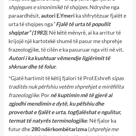
shpjegues e sinonimikë të shqipes.
Ndryshe nga
paraardhësit,
autori E.Ymeri
ka shfrytëzuar fjalët e
urta të shqipes nga “
Fjalë të urta të popullit
shqiptar” (1983).
Në këtë mënyrë, ai ka arritur të
krijojë një kartotekë shumë të pasur me shprehje
frazeologjike, të cilën e ka pasuruar nga viti në vit
.
Autori i ka kushtuar vëmendje ligjërimit të
shkruar dhe të folur.
*Gjatë hartimit të këtij fjalori të Prof.Eshrefi
sipas
traditës nuk përfshiu vetëm shprehjet e mirëfillta
frazeologjike
. Por
në kuptimin më të gjerë ai
zgjodhi mendimin e dytë, ku pëfshiu dhe
proverbat e fjalët e urta, togfjalëshat e ngulitur,
termat të natyrës terminologjike
. Në fjalor ka
futur dhe
280 ndërkombëtarizma
(
shprehje me