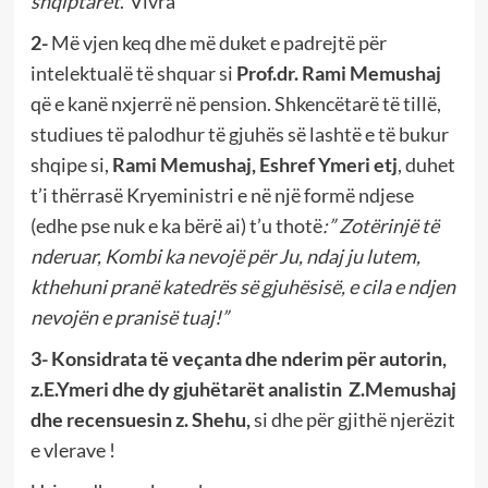
shqiptarët
.”Vivra
2-
Më vjen keq dhe më duket e padrejtë për
intelektualë të shquar si
Prof.dr. Rami Memushaj
që e kanë nxjerrë në pension. Shkencëtarë të tillë,
studiues të palodhur të gjuhës së lashtë e të bukur
shqipe si,
Rami Memushaj, Eshref Ymeri etj
, duhet
t’i thërrasë Kryeministri e në një formë ndjese
(edhe pse nuk e ka bërë ai) t’u thotë
:” Zotërinjë të
nderuar, Kombi ka nevojë për Ju, ndaj ju lutem,
kthehuni pranë katedrës së gjuhësisë, e cila e ndjen
nevojën e pranisë tuaj!”
3- Konsidrata të veçanta dhe nderim për autorin,
z.E.Ymeri dhe dy gjuhëtarët analistin Z.Memushaj
dhe recensuesin z. Shehu,
si dhe për gjithë njerëzit
e vlerave !