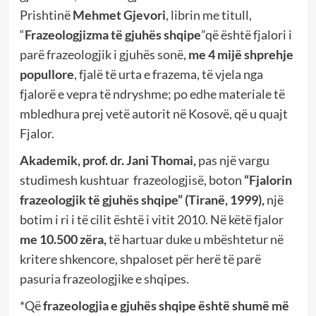
Prishtinë
Mehmet Gjevori
, librin me titull,
“
Frazeologjizma të gjuhës shqipe
”që është fjalori i
parë frazeologjik i gjuhës sonë,
me 4 mijë shprehje
popullore
, fjalë të urta e frazema, të vjela nga
fjalorë e vepra të ndryshme; po edhe materiale të
mbledhura prej vetë autorit në Kosovë, që u quajt
Fjalor.
Akademik, prof. dr. Jani Thomai,
pas një vargu
studimesh kushtuar frazeologjisë, boton
“Fjalorin
frazeologjik të gjuhës shqipe” (Tiranë, 1999),
një
botim i ri i të cilit është i vitit 2010. Në këtë fjalor
me 10.500 zëra,
të hartuar duke u mbështetur në
kritere shkencore, shpaloset për herë të parë
pasuria frazeologjike e shqipes.
*Që
frazeologjia e gjuhës shqipe është shumë më