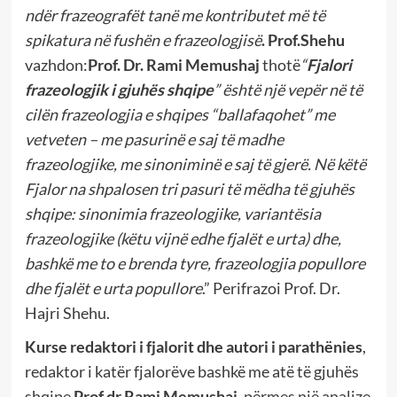
ndër frazeografët tanë me kontributet më të
spikatura në fushën e frazeologjisë
. Prof.Shehu
vazhdon:
Prof. Dr. Rami Memushaj
thotë
“
Fjalori
frazeologjik i gjuhës shqipe
” është një vepër në të
cilën frazeologjia e shqipes “ballafaqohet” me
vetveten – me pasurinë e saj të madhe
frazeologjike, me sinoniminë e saj të gjerë. Në këtë
Fjalor na shpalosen tri pasuri të mëdha të gjuhës
shqipe: sinonimia frazeologjike, variantësia
frazeologjike (këtu vijnë edhe fjalët e urta) dhe,
bashkë me to e brenda tyre, frazeologjia popullore
dhe fjalët e urta popullore
.” Perifrazoi Prof. Dr.
Hajri Shehu.
Kurse redaktori i fjalorit dhe autori i parathënies
,
redaktor i katër fjalorëve bashkë me atë të gjuhës
shqipe
Prof.dr.Rami Memushaj,
përmes një analize