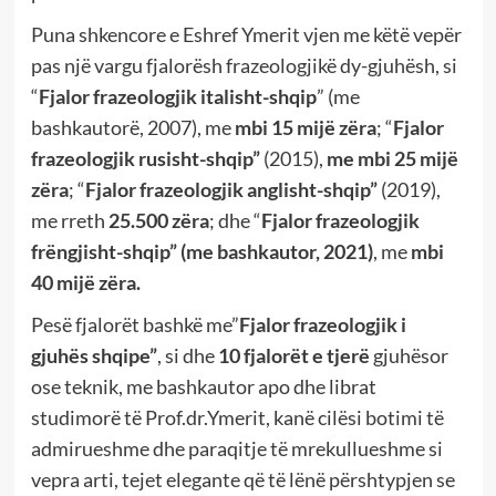
Puna shkencore e Eshref Ymerit vjen me këtë vepër
pas një vargu fjalorësh frazeologjikë dy-gjuhësh, si
“
Fjalor frazeologjik italisht-shqip
” (me
bashkautorë, 2007), me
mbi 15 mijë zëra
; “
Fjalor
frazeologjik rusisht-shqip”
(2015),
me mbi 25 mijë
zëra
; “
Fjalor frazeologjik anglisht-shqip”
(2019),
me rreth
25.500 zëra
; dhe “
Fjalor frazeologjik
frëngjisht-shqip” (me bashkautor, 2021)
, me
mbi
40 mijë zëra.
Pesë fjalorët bashkë me”
Fjalor frazeologjik i
gjuhës shqipe”
, si dhe
10 fjalorët e tjerë
gjuhësor
ose teknik, me bashkautor apo dhe librat
studimorë të Prof.dr.Ymerit, kanë cilësi botimi të
admirueshme dhe paraqitje të mrekullueshme si
vepra arti, tejet elegante që të lënë përshtypjen se