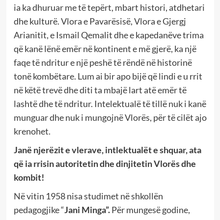
ia ka dhuruar me të tepërt, mbart histori, atdhetari
dhe kulturë. Vlora e Pavarësisë, Vlora e Gjergj
Arianitit, e Ismail Qemalit dhe e kapedanëve trima
që kanë lënë emër në kontinent e më gjerë, ka një
faqe të ndritur e një peshë të rëndë në historinë
tonë kombëtare. Lum ai bir apo bijë që lindi e u rrit
në këtë trevë dhe diti ta mbajë lart atë emër të
lashtë dhe të ndritur. Intelektualë të tillë nuk i kanë
munguar dhe nuk i mungojnë Vlorës, për të cilët ajo
krenohet.
Janë njerëzit e vlerave, intlektualët e shquar, ata
që ia rrisin autoritetin dhe dinjitetin Vlorës dhe
kombit!
Në vitin 1958 nisa studimet në shkollën
pedagogjike “
Jani Minga”.
Për mungesë godine,