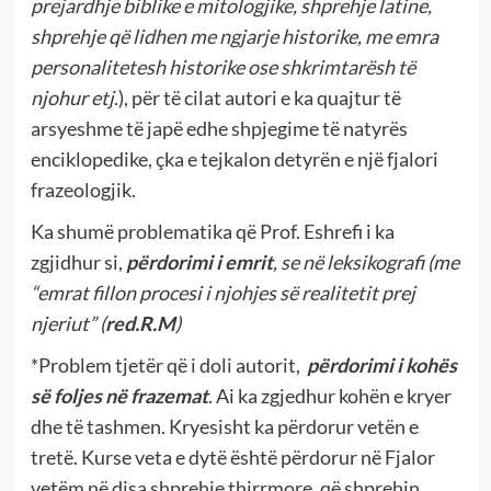
prejardhje biblike e mitologjike, shprehje latine,
shprehje që lidhen me ngjarje historike, me emra
personalitetesh historike ose shkrimtarësh të
njohur etj
.), për të cilat autori e ka quajtur të
arsyeshme të japë edhe shpjegime të natyrës
enciklopedike, çka e tejkalon detyrën e një fjalori
frazeologjik.
Ka shumë problematika që Prof. Eshrefi i ka
zgjidhur si,
përdorimi i emrit
, se në leksikografi (me
“emrat fillon procesi i njohjes së realitetit prej
njeriut” (
red.R.M
)
*Problem tjetër që i doli autorit,
përdorimi i kohës
së foljes në frazemat
. Ai ka zgjedhur kohën e kryer
dhe të tashmen. Kryesisht ka përdorur vetën e
tretë. Kurse veta e dytë është përdorur në Fjalor
vetëm në disa shprehje thirrmore, që shprehin