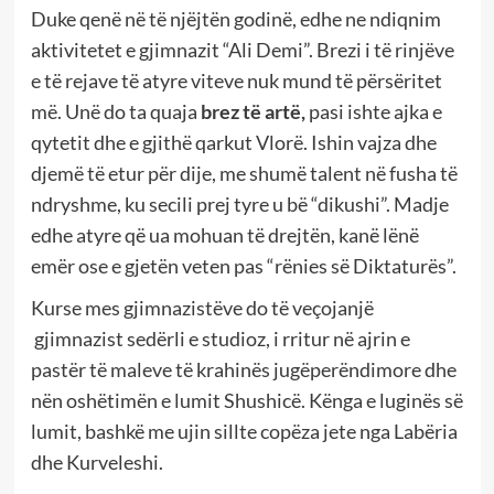
Duke qenë në të njëjtën godinë, edhe ne ndiqnim
aktivitetet e gjimnazit “Ali Demi”. Brezi i të rinjëve
e të rejave të atyre viteve nuk mund të përsëritet
më. Unë do ta quaja
brez të artë,
pasi ishte ajka e
qytetit dhe e gjithë qarkut Vlorë. Ishin vajza dhe
djemë të etur për dije, me shumë talent në fusha të
ndryshme, ku secili prej tyre u bë “dikushi”. Madje
edhe atyre që ua mohuan të drejtën, kanë lënë
emër ose e gjetën veten pas “rënies së Diktaturës”.
Kurse mes gjimnazistëve do të veçojanjë
gjimnazist sedërli e studioz, i rritur në ajrin e
pastër të maleve të krahinës jugëperëndimore dhe
nën oshëtimën e lumit Shushicë. Kënga e luginës së
lumit, bashkë me ujin sillte copëza jete nga Labëria
dhe Kurveleshi.