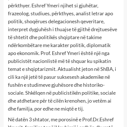
përkthyer. Eshref Ymeri njihet si gjuhëtar,
frazeolog, studiues, përkthyes, analist letrar apo
politik, shoqërues delegacionesh qeveritare,
interpret dygjuhësh i thuajse të gjithë drejtuesëve
të shtetit dhe politikës shqiptare në takime
ndërkombëtare me karakter politik, diplomatik
apo ekonomik. Prof. Eshref Ymeri është një nga
publicistët nacionlistë më të shquar ku spikatin
temat e shqiptarizmit. Aktualisht jeton në ShBA, i
cili ka një jetë të pasur suksesesh akademike në
fushën e studimeve gjuhësore dhe historiko-
sociale. Shkëlqen në publicistikën politike, sociale
dhe atdhetare për të cilën krenohen, jo vetëm ai
dhe familja, por edhe ne miqtë e tij.
Në datën 3 shtator, me porosinë e Prof.Dr.Eshref