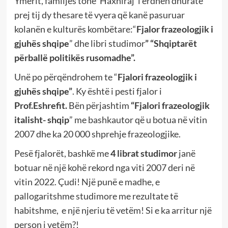
Ymerit, familjes tonë ‘Haxhiraj’ i erdhën dhuratë
prej tij dy thesare të vyera që kanë pasuruar
kolanën e kulturës kombëtare:“
Fjalor frazeologjik i
gjuhës shqipe
” dhe libri studimor
” “Shqiptarët
përballë politikës rusomadhe”.
Unë po përqëndrohem te “
Fjalori frazeologjik i
gjuhës shqipe”
. Ky është i pesti fjalor i
Prof.Eshrefit.
Bën përjashtim
“Fjalori frazeologjik
italisht- shqip
” me bashkautor që u botua në vitin
2007 dhe ka 20 000 shprehje frazeologjike.
Pesë fjalorët, bashkë me
4 librat studimor
janë
botuar në një kohë rekord nga viti 2007 deri në
vitin 2022. Çudi! Një punë e madhe, e
pallogaritshme studimore me rezultate të
habitshme, e një njeriu të vetëm! Si e ka arritur një
person i vetëm?!