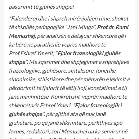
pasurimit të gjuhës shqipe!
*Falenderoj dhe i shpreh mirënjohjen time, shokut
të shkollës pedagogjike “Jani Minga”,
Prof.dr. Rami
Memushaj,
për analizën e detajuar shkencore që i
ka bërë në parathënie veprës madhore të
Prof.Eshref Ymerit, “
Fjalor frazeologjiki gjuhës
shqipe
”. Me sqarimet dhe shpjegimet e shprehjeve
frazeologjike, gjuhësore, sintaksore, fonetike,
sinonimike, stilistikore dhe për mënyrën e leximit e
përdorimit të fjalorit të këtij lloji,konstatimet e tij
janë manhnitëse. Konkretisht veprën madhore të
shkencëtarit Eshref Ymeri,
“Fjalor frazeologjik i
gjuhës shqipe
”, për gjithë ata që nuk janë
gjuhëtarë, po që janë shkrimtarë, përkthyes apo
lexues, redaktori, zoti Memushaj ua ka servirur në