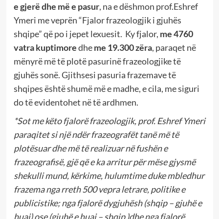
e gjerë dhe më e pasur
, na e dëshmon prof.Eshref
Ymeri me veprën “Fjalor frazeologjik i gjuhës
shqipe” që po i jepet lexuesit. Ky fjalor,
me 4760
vatra kuptimore
dhe
me 19.300 zëra
, paraqet në
mënyrë më të plotë pasurinë frazeologjike të
gjuhës sonë. Gjithsesi pasuria frazemave të
shqipes është shumë më e madhe, e cila, me siguri
do të evidentohet në të ardhmen.
*Sot me këto fjalorë frazeologjik, prof. Eshref Ymeri
paraqitet si një ndër frazeografët tanë më të
plotësuar dhe më të realizuar në fushën e
frazeografisë, gjë që e ka arritur për mëse gjysmë
shekulli mund, kërkime, hulumtime duke mbledhur
frazema nga rreth 500 vepra letrare, politike e
publicistike; nga fjalorë dygjuhësh (shqip – gjuhë e
huaj) ose (gjuhë e huaj – shqip )dhe nga fjalorë