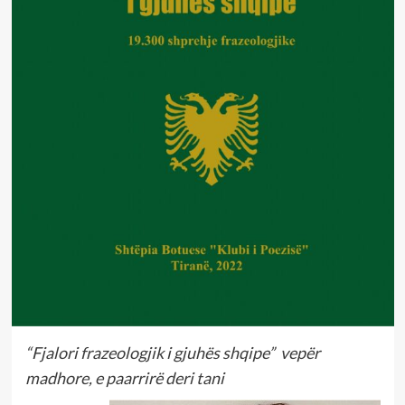
“Fjalori frazeologjik i gjuhës shqipe” vepër
madhore, e paarrirë deri tani