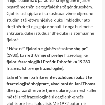
rregull, duke na u paraqitur si një gjuhë mjaft e
begatë me thënie e togfjalësha të qëndrueshëm.
Gjuhësia shqiptare i ka kushtuar vëmendje edhe
studimit të këtyre njësive, duke i mbledhur ato
drejtpërdrejt nga goja e popullit e nga burimet e
shkruara, duke i studiuar dhe duke i sistemuar në
fjalorë.
* Nëse në”
Fjalorin e gjuhës së sotme shqipe”
(1980),
ka
rreth 8 mijë shprehje
frazeologjike,
fjalori frazeologjik i Prof.dr. Eshrefit ka 19 280
frazema (shprehje frazeologike).
Eshref Ymeri pa frikë është
vazhdues i babait të
frazeologjisë shqiptare,
akad.prof.dr. Jani Thomai
dhe i paraardhësve të tjerë, duke e çuar në shkallën
më të lartë frazeologjinë si degë e shkencës
gjuhësore, leksikologjisë. Më 1972 boton në