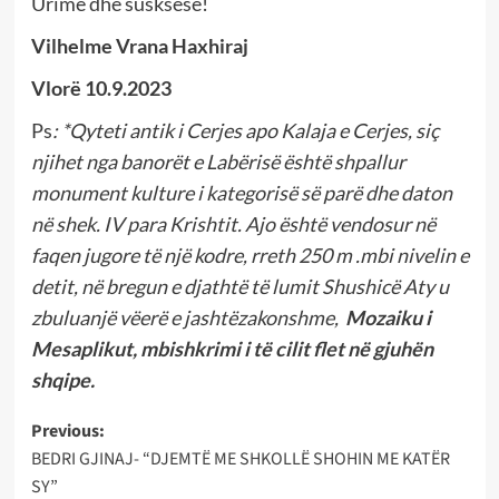
Urime dhe susksese!
Vilhelme Vrana Haxhiraj
Vlorë 10.9.2023
Ps
: *Qyteti antik i Cerjes apo Kalaja e Cerjes, siç
njihet nga banorët e Labërisë është shpallur
monument kulture i kategorisë së parë dhe daton
në shek. IV para Krishtit. Ajo është vendosur në
faqen jugore të një kodre, rreth 250 m .mbi nivelin e
detit, në bregun e djathtë të lumit Shushicë Aty u
zbuluanjë vëerë e jashtëzakonshme,
Mozaiku i
Mesaplikut, mbishkrimi i të cilit flet në gjuhën
shqipe.
Post
Previous:
BEDRI GJINAJ- “DJEMTË ME SHKOLLË SHOHIN ME KATËR
navigation
SY”