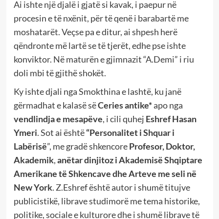
Ai ishte një djalë i gjatë si kavak, i paepur në
procesin e të nxënit, për të qenë i barabartë me
moshatarët. Veçse pa e ditur, ai shpesh herë
qëndronte më lartë se të tjerët, edhe pse ishte
konviktor. Në maturën e gjimnazit “A.Demi” i riu
doli mbi të gjithë shokët.
Ky ishte djali nga Smokthina e lashtë, ku janë
gërmadhat e kalasë së
Ceries antike*
apo nga
vendlindja e mesapëve
, i cili quhej
Eshref Hasan
Ymeri
. Sot ai është
“Personalitet i Shquar i
Labërisë
”, me gradë shkencore
Profesor, Doktor,
Akademik
,
anëtar dinjitoz i Akademisë Shqiptare
Amerikane të Shkencave dhe Arteve me seli në
New York
. Z.Eshref është autor i shumë titujve
publicistikë, librave studimorë me tema historike,
politike, sociale e kulturore dhe i shumë librave të