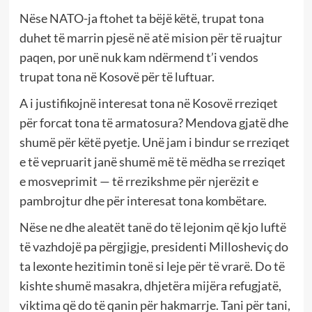
Nëse NATO-ja ftohet ta bëjë këtë, trupat tona
duhet të marrin pjesë në atë mision për të ruajtur
paqen, por unë nuk kam ndërmend t’i vendos
trupat tona në Kosovë për të luftuar.
A i justifikojnë interesat tona në Kosovë rreziqet
për forcat tona të armatosura? Mendova gjatë dhe
shumë për këtë pyetje. Unë jam i bindur se rreziqet
e të vepruarit janë shumë më të mëdha se rreziqet
e mosveprimit — të rrezikshme për njerëzit e
pambrojtur dhe për interesat tona kombëtare.
Nëse ne dhe aleatët tanë do të lejonim që kjo luftë
të vazhdojë pa përgjigje, presidenti Millosheviç do
ta lexonte hezitimin tonë si leje për të vrarë. Do të
kishte shumë masakra, dhjetëra mijëra refugjatë,
viktima që do të qanin për hakmarrje. Tani për tani,