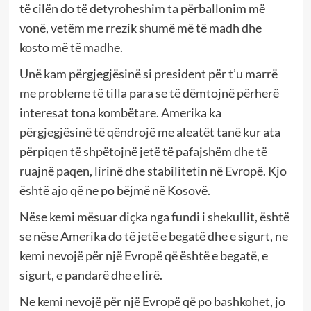
të cilën do të detyroheshim ta përballonim më
vonë, vetëm me rrezik shumë më të madh dhe
kosto më të madhe.
Unë kam përgjegjësinë si president për t’u marrë
me probleme të tilla para se të dëmtojnë përherë
interesat tona kombëtare. Amerika ka
përgjegjësinë të qëndrojë me aleatët tanë kur ata
përpiqen të shpëtojnë jetë të pafajshëm dhe të
ruajnë paqen, lirinë dhe stabilitetin në Evropë. Kjo
është ajo që ne po bëjmë në Kosovë.
Nëse kemi mësuar diçka nga fundi i shekullit, është
se nëse Amerika do të jetë e begatë dhe e sigurt, ne
kemi nevojë për një Evropë që është e begatë, e
sigurt, e pandarë dhe e lirë.
Ne kemi nevojë për një Evropë që po bashkohet, jo