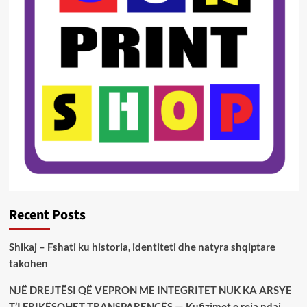
Recent Posts
Shikaj – Fshati ku historia, identiteti dhe natyra shqiptare
takohen
NJË DREJTËSI QË VEPRON ME INTEGRITET NUK KA ARSYE
T’I FRIKËSOHET TRANSPARENCËS — Kufizimet e reja ndaj