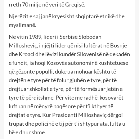
rreth 70 milje në veri të Greqisë.
Njerëzit e saj janë kryesisht shqiptarë etnikë dhe
myslimanë.
Në vitin 1989, lideri i Serbisë Slobodan
Millosheviç, i njëjti lider që nisi luftërat në Bosnje
dhe Kroaci dhe lëvizi kundër Sllovenisë në dekadën
e fundit, ia hoqi Kosovës autonominë kushtetuese
që gëzonte populli, duke ua mohuar kështu të
drejtën e tyre për të folur gjuhën e tyre, për të
drejtuar shkollat ​​e tyre, për të formësuar jetën e
tyre të përditshme. Për vite me radhë, kosovarët
luftuan në mënyrë paqësore për t’i kthyer të
drejtat e tyre. Kur Presidenti Millosheviç dërgoi
trupat dhe policinë e tij për t’i shtypur ata, lufta u
bë e dhunshme.