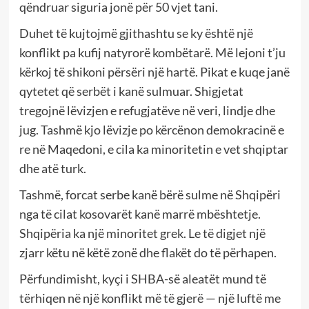
qëndruar siguria jonë për 50 vjet tani.
Duhet të kujtojmë gjithashtu se ky është një
konflikt pa kufij natyrorë kombëtarë. Më lejoni t’ju
kërkoj të shikoni përsëri një hartë. Pikat e kuqe janë
qytetet që serbët i kanë sulmuar. Shigjetat
tregojnë lëvizjen e refugjatëve në veri, lindje dhe
jug. Tashmë kjo lëvizje po kërcënon demokracinë e
re në Maqedoni, e cila ka minoritetin e vet shqiptar
dhe atë turk.
Tashmë, forcat serbe kanë bërë sulme në Shqipëri
nga të cilat kosovarët kanë marrë mbështetje.
Shqipëria ka një minoritet grek. Le të digjet një
zjarr këtu në këtë zonë dhe flakët do të përhapen.
Përfundimisht, kyçi i SHBA-së aleatët mund të
tërhiqen në një konflikt më të gjerë — një luftë me