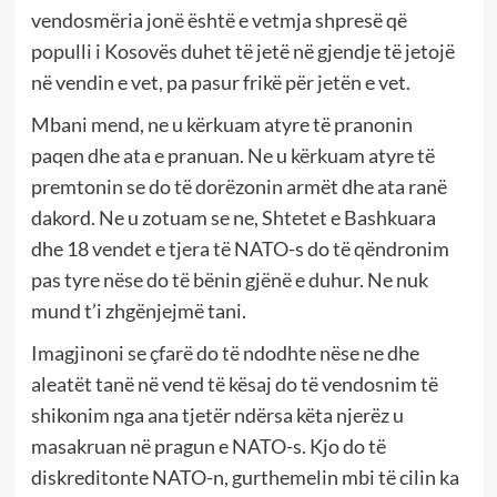
vendosmëria jonë është e vetmja shpresë që
populli i Kosovës duhet të jetë në gjendje të jetojë
në vendin e vet, pa pasur frikë për jetën e vet.
Mbani mend, ne u kërkuam atyre të pranonin
paqen dhe ata e pranuan. Ne u kërkuam atyre të
premtonin se do të dorëzonin armët dhe ata ranë
dakord. Ne u zotuam se ne, Shtetet e Bashkuara
dhe 18 vendet e tjera të NATO-s do të qëndronim
pas tyre nëse do të bënin gjënë e duhur. Ne nuk
mund t’i zhgënjejmë tani.
Imagjinoni se çfarë do të ndodhte nëse ne dhe
aleatët tanë në vend të kësaj do të vendosnim të
shikonim nga ana tjetër ndërsa këta njerëz u
masakruan në pragun e NATO-s. Kjo do të
diskreditonte NATO-n, gurthemelin mbi të cilin ka