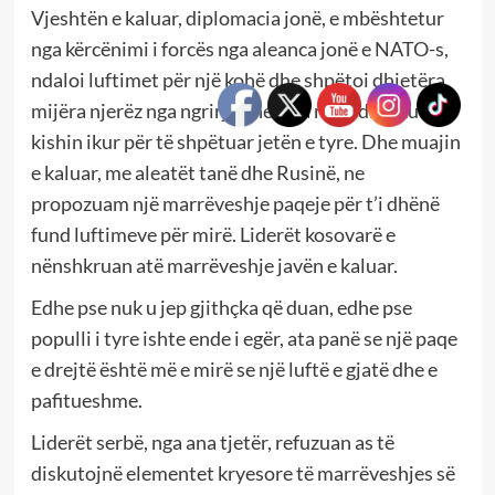
Vjeshtën e kaluar, diplomacia jonë, e mbështetur
nga kërcënimi i forcës nga aleanca jonë e NATO-s,
ndaloi luftimet për një kohë dhe shpëtoi dhjetëra
mijëra njerëz nga ngrirja dhe uria në kodrat ku
kishin ikur për të shpëtuar jetën e tyre. Dhe muajin
e kaluar, me aleatët tanë dhe Rusinë, ne
propozuam një marrëveshje paqeje për t’i dhënë
fund luftimeve për mirë. Liderët kosovarë e
nënshkruan atë marrëveshje javën e kaluar.
Edhe pse nuk u jep gjithçka që duan, edhe pse
populli i tyre ishte ende i egër, ata panë se një paqe
e drejtë është më e mirë se një luftë e gjatë dhe e
pafitueshme.
Liderët serbë, nga ana tjetër, refuzuan as të
diskutojnë elementet kryesore të marrëveshjes së