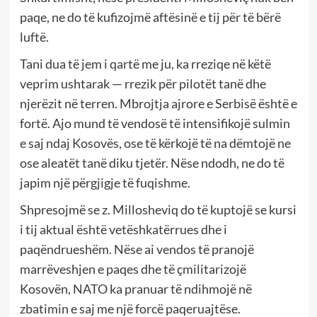
paqe, ne do të kufizojmë aftësinë e tij për të bërë
luftë.
Tani dua të jem i qartë me ju, ka rreziqe në këtë
veprim ushtarak — rrezik për pilotët tanë dhe
njerëzit në terren. Mbrojtja ajrore e Serbisë është e
fortë. Ajo mund të vendosë të intensifikojë sulmin
e saj ndaj Kosovës, ose të kërkojë të na dëmtojë ne
ose aleatët tanë diku tjetër. Nëse ndodh, ne do të
japim një përgjigje të fuqishme.
Shpresojmë se z. Millosheviq do të kuptojë se kursi
i tij aktual është vetëshkatërrues dhe i
paqëndrueshëm. Nëse ai vendos të pranojë
marrëveshjen e paqes dhe të çmilitarizojë
Kosovën, NATO ka pranuar të ndihmojë në
zbatimin e saj me një forcë paqeruajtëse.