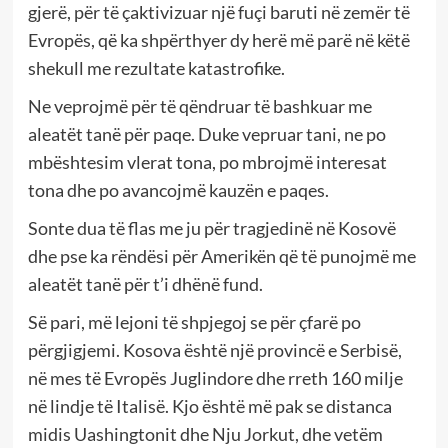
gjerë, për të çaktivizuar një fuçi baruti në zemër të
Evropës, që ka shpërthyer dy herë më parë në këtë
shekull me rezultate katastrofike.
Ne veprojmë për të qëndruar të bashkuar me
aleatët tanë për paqe. Duke vepruar tani, ne po
mbështesim vlerat tona, po mbrojmë interesat
tona dhe po avancojmë kauzën e paqes.
Sonte dua të flas me ju për tragjedinë në Kosovë
dhe pse ka rëndësi për Amerikën që të punojmë me
aleatët tanë për t’i dhënë fund.
Së pari, më lejoni të shpjegoj se për çfarë po
përgjigjemi. Kosova është një provincë e Serbisë,
në mes të Evropës Juglindore dhe rreth 160 milje
në lindje të Italisë. Kjo është më pak se distanca
midis Uashingtonit dhe Nju Jorkut, dhe vetëm