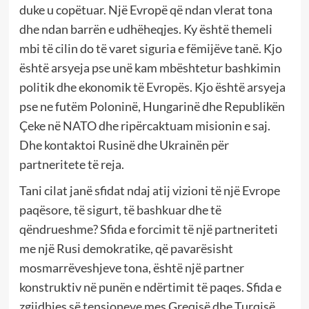
duke u copëtuar. Një Evropë që ndan vlerat tona
dhe ndan barrën e udhëheqjes. Ky është themeli
mbi të cilin do të varet siguria e fëmijëve tanë. Kjo
është arsyeja pse unë kam mbështetur bashkimin
politik dhe ekonomik të Evropës. Kjo është arsyeja
pse ne futëm Poloninë, Hungarinë dhe Republikën
Çeke në NATO dhe ripërcaktuam misionin e saj.
Dhe kontaktoi Rusinë dhe Ukrainën për
partneritete të reja.
Tani cilat janë sfidat ndaj atij vizioni të një Evrope
paqësore, të sigurt, të bashkuar dhe të
qëndrueshme? Sfida e forcimit të një partneriteti
me një Rusi demokratike, që pavarësisht
mosmarrëveshjeve tona, është një partner
konstruktiv në punën e ndërtimit të paqes. Sfida e
zgjidhjes së tensioneve mes Greqisë dhe Turqisë