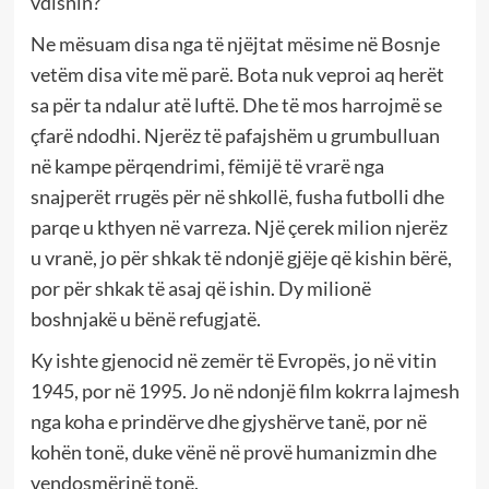
vdisnin?
Ne mësuam disa nga të njëjtat mësime në Bosnje
vetëm disa vite më parë. Bota nuk veproi aq herët
sa për ta ndalur atë luftë. Dhe të mos harrojmë se
çfarë ndodhi. Njerëz të pafajshëm u grumbulluan
në kampe përqendrimi, fëmijë të vrarë nga
snajperët rrugës për në shkollë, fusha futbolli dhe
parqe u kthyen në varreza. Një çerek milion njerëz
u vranë, jo për shkak të ndonjë gjëje që kishin bërë,
por për shkak të asaj që ishin. Dy milionë
boshnjakë u bënë refugjatë.
Ky ishte gjenocid në zemër të Evropës, jo në vitin
1945, por në 1995. Jo në ndonjë film kokrra lajmesh
nga koha e prindërve dhe gjyshërve tanë, por në
kohën tonë, duke vënë në provë humanizmin dhe
vendosmërinë tonë.