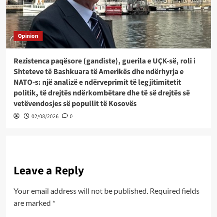
Opinion
Rezistenca paqësore (gandiste), guerila e UÇK-së, roli i
Shteteve të Bashkuara të Amerikës dhe ndërhyrja e
NATO-s: një analizë e ndërveprimit të legjitimitetit
politik, të drejtës ndërkombëtare dhe të së drejtës së
vetëvendosjes së popullit të Kosovës
02/08/2026
0
Leave a Reply
Your email address will not be published.
Required fields
are marked
*