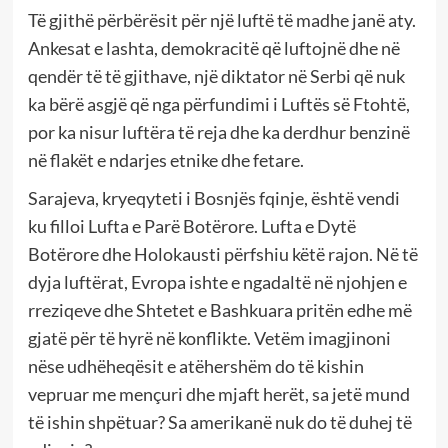
Të gjithë përbërësit për një luftë të madhe janë aty.
Ankesat e lashta, demokracitë që luftojnë dhe në
qendër të të gjithave, një diktator në Serbi që nuk
ka bërë asgjë që nga përfundimi i Luftës së Ftohtë,
por ka nisur luftëra të reja dhe ka derdhur benzinë ​​
në flakët e ndarjes etnike dhe fetare.
Sarajeva, kryeqyteti i Bosnjës fqinje, është vendi
ku filloi Lufta e Parë Botërore. Lufta e Dytë
Botërore dhe Holokausti përfshiu këtë rajon. Në të
dyja luftërat, Evropa ishte e ngadaltë në njohjen e
rreziqeve dhe Shtetet e Bashkuara pritën edhe më
gjatë për të hyrë në konflikte. Vetëm imagjinoni
nëse udhëheqësit e atëhershëm do të kishin
vepruar me mençuri dhe mjaft herët, sa jetë mund
të ishin shpëtuar? Sa amerikanë nuk do të duhej të