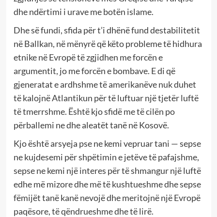
dhe ndërtimi i urave me botën islame.
Dhe së fundi, sfida për t’i dhënë fund destabilitetit
në Ballkan, në mënyrë që këto probleme të hidhura
etnike në Evropë të zgjidhen me forcën e
argumentit, jo me forcën e bombave. E di që
gjeneratat e ardhshme të amerikanëve nuk duhet
të kalojnë Atlantikun për të luftuar një tjetër luftë
të tmerrshme. Është kjo sfidë me të cilën po
përballemi ne dhe aleatët tanë në Kosovë.
Kjo është arsyeja pse ne kemi vepruar tani — sepse
ne kujdesemi për shpëtimin e jetëve të pafajshme,
sepse ne kemi një interes për të shmangur një luftë
edhe më mizore dhe më të kushtueshme dhe sepse
fëmijët tanë kanë nevojë dhe meritojnë një Evropë
paqësore, të qëndrueshme dhe të lirë.