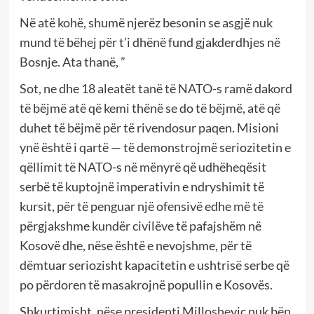
Në atë kohë, shumë njerëz besonin se asgjë nuk
mund të bëhej për t’i dhënë fund gjakderdhjes në
Bosnje. Ata thanë, ”
Sot, ne dhe 18 aleatët tanë të NATO-s ramë dakord
të bëjmë atë që kemi thënë se do të bëjmë, atë që
duhet të bëjmë për të rivendosur paqen. Misioni
ynë është i qartë — të demonstrojmë seriozitetin e
qëllimit të NATO-s në mënyrë që udhëheqësit
serbë të kuptojnë imperativin e ndryshimit të
kursit, për të penguar një ofensivë edhe më të
përgjakshme kundër civilëve të pafajshëm në
Kosovë dhe, nëse është e nevojshme, për të
dëmtuar seriozisht kapacitetin e ushtrisë serbe që
po përdoren të masakrojnë popullin e Kosovës.
Shkurtimisht, nëse presidenti Millosheviç nuk bën