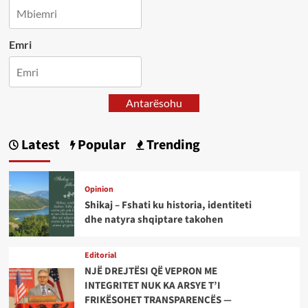
Emri
Antarësohu
Latest
Popular
Trending
Opinion
Shikaj – Fshati ku historia, identiteti
dhe natyra shqiptare takohen
Editorial
NJË DREJTËSI QË VEPRON ME
INTEGRITET NUK KA ARSYE T’I
FRIKËSOHET TRANSPARENCËS —