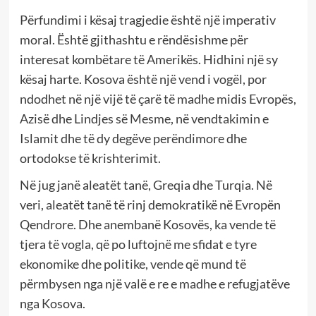
Përfundimi i kësaj tragjedie është një imperativ
moral. Është gjithashtu e rëndësishme për
interesat kombëtare të Amerikës. Hidhini një sy
kësaj harte. Kosova është një vend i vogël, por
ndodhet në një vijë të çarë të madhe midis Evropës,
Azisë dhe Lindjes së Mesme, në vendtakimin e
Islamit dhe të dy degëve perëndimore dhe
ortodokse të krishterimit.
Në jug janë aleatët tanë, Greqia dhe Turqia. Në
veri, aleatët tanë të rinj demokratikë në Evropën
Qendrore. Dhe anembanë Kosovës, ka vende të
tjera të vogla, që po luftojnë me sfidat e tyre
ekonomike dhe politike, vende që mund të
përmbysen nga një valë e re e madhe e refugjatëve
nga Kosova.