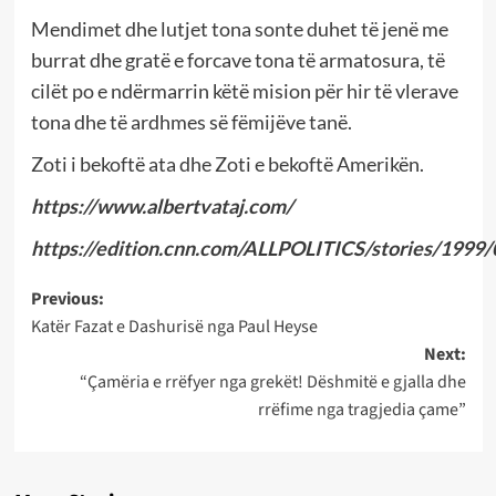
Mendimet dhe lutjet tona sonte duhet të jenë me
burrat dhe gratë e forcave tona të armatosura, të
cilët po e ndërmarrin këtë mision për hir të vlerave
tona dhe të ardhmes së fëmijëve tanë.
Zoti i bekoftë ata dhe Zoti e bekoftë Amerikën.
https://www.albertvataj.com/
https://edition.cnn.com/ALLPOLITICS/stories/1999/0
Post
Previous:
Katër Fazat e Dashurisë nga Paul Heyse
navigation
Next:
“Çamëria e rrëfyer nga grekët! Dëshmitë e gjalla dhe
rrëfime nga tragjedia çame”