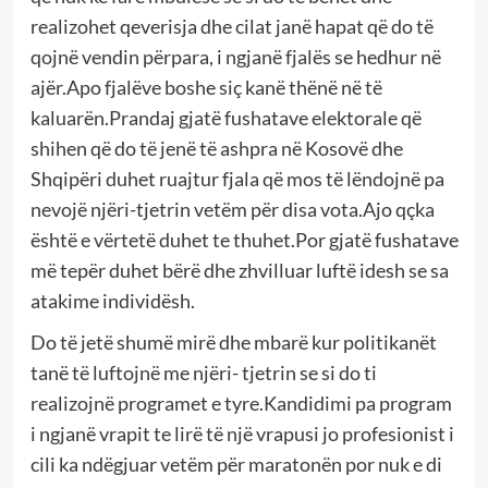
realizohet qeverisja dhe cilat janë hapat që do të
qojnë vendin përpara, i ngjanë fjalës se hedhur në
ajër.Apo fjalëve boshe siç kanë thënë në të
kaluarën.Prandaj gjatë fushatave elektorale që
shihen që do të jenë të ashpra në Kosovë dhe
Shqipëri duhet ruajtur fjala që mos të lëndojnë pa
nevojë njëri-tjetrin vetëm për disa vota.Ajo qçka
është e vërtetë duhet te thuhet.Por gjatë fushatave
më tepër duhet bërë dhe zhvilluar luftë idesh se sa
atakime individësh.
Do të jetë shumë mirë dhe mbarë kur politikanët
tanë të luftojnë me njëri- tjetrin se si do ti
realizojnë programet e tyre.Kandidimi pa program
i ngjanë vrapit te lirë të një vrapusi jo profesionist i
cili ka ndëgjuar vetëm për maratonën por nuk e di