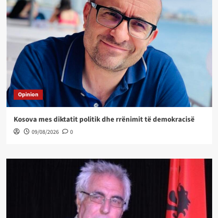
Opinion
Kosova mes diktatit politik dhe rrënimit të demokracisë
09/08/2026
0