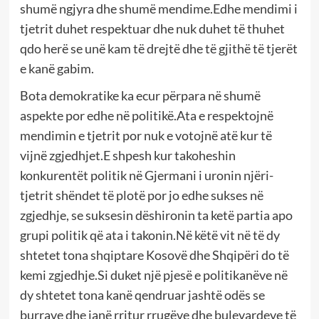
shumë ngjyra dhe shumë mendime.Edhe mendimi i
tjetrit duhet respektuar dhe nuk duhet të thuhet
qdo herë se unë kam të drejtë dhe të gjithë të tjerët
e kanë gabim.
Bota demokratike ka ecur përpara në shumë
aspekte por edhe në politikë.Ata e respektojnë
mendimin e tjetrit por nuk e votojnë atë kur të
vijnë zgjedhjet.E shpesh kur takoheshin
konkurentët politik në Gjermani i uronin njëri-
tjetrit shëndet të plotë por jo edhe sukses në
zgjedhje, se suksesin dëshironin ta ketë partia apo
grupi politik që ata i takonin.Në këtë vit në të dy
shtetet tona shqiptare Kosovë dhe Shqipëri do të
kemi zgjedhje.Si duket një pjesë e politikanëve në
dy shtetet tona kanë qendruar jashtë odës se
burrave dhe janë rritur rrugëve dhe bulevardeve të