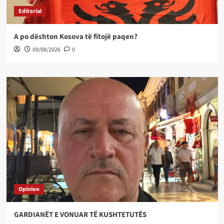
Editorial
A po dështon Kosova të fitojë paqen?
09/08/2026
0
Opinion
GARDIANËT E VONUAR TË KUSHTETUTËS