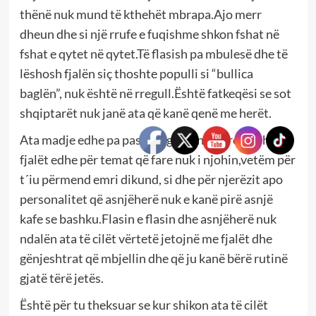
thënë nuk mund të kthehët mbrapa.Ajo merr
dheun dhe si një rrufe e fuqishme shkon fshat në
fshat e qytet në qytet.Të flasish pa mbulesë dhe të
lëshosh fjalën siç thoshte populli si “bullica
baglën”, nuk është në rregull.Është fatkeqësi se sot
shqiptarët nuk janë ata që kanë qenë me herët.
Ata madje edhe pa pasur argumente fare i lëshojnë
fjalët edhe për temat që fare nuk i njohin,vetëm për
t´iu përmend emri dikund, si dhe për njerëzit apo
personalitet që asnjëherë nuk e kanë pirë asnjë
kafe se bashku.Flasin e flasin dhe asnjëherë nuk
ndalën ata të cilët vërtetë jetojnë me fjalët dhe
gënjeshtrat që mbjellin dhe që ju kanë bërë rutinë
gjatë tërë jetës.
Është për tu theksuar se kur shikon ata të cilët