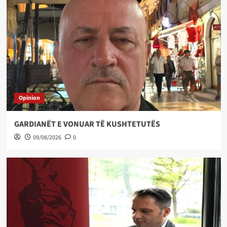
Opinion
GARDIANËT E VONUAR TË KUSHTETUTËS
09/08/2026
0