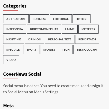
Categories
ART KULTURE
BUSINESS
EDITORIAL
HISTORI
INTERVISTA
KRIPTOMONEDHAT
LAJME
ME TEPER
NJOFTIME
OPINION
PERSONALITETE
REPORTAZH
SPECIALE
SPORT
STORIES
TECH
TEKNOLOGJIA
VIDEO
CoverNews Social
Social menu is not set. You need to create menu and assign it
to Social Menu on Menu Settings.
Meta