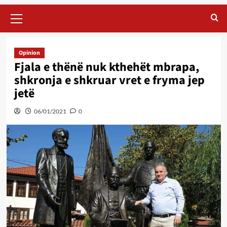
Primary
Menu
Opinion
Fjala e thënë nuk kthehët mbrapa,
shkronja e shkruar vret e fryma jep
jetë
06/01/2021
0