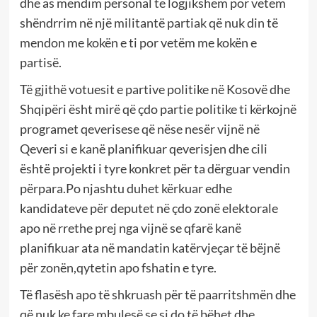
dhe as mendim personal të logjikshëm por vëtëm
shëndrrim në një militantë partiak që nuk din të
mendon me kokën e ti por vetëm me kokën e
partisë.
Të gjithë votuesit e partive politike në Kosovë dhe
Shqipëri ësht mirë që çdo partie politike ti kërkojnë
programet qeverisese që nëse nesër vijnë në
Qeveri si e kanë planifikuar qeverisjen dhe cili
është projekti i tyre konkret për ta dërguar vendin
përpara.Po njashtu duhet kërkuar edhe
kandidateve për deputet në çdo zonë elektorale
apo në rrethe prej nga vijnë se qfarë kanë
planifikuar ata në mandatin katërvjeçar të bëjnë
për zonën,qytetin apo fshatin e tyre.
Të flasësh apo të shkruash për të paarritshmën dhe
që nuk ke fare mbulesë se si do të bëhet dhe