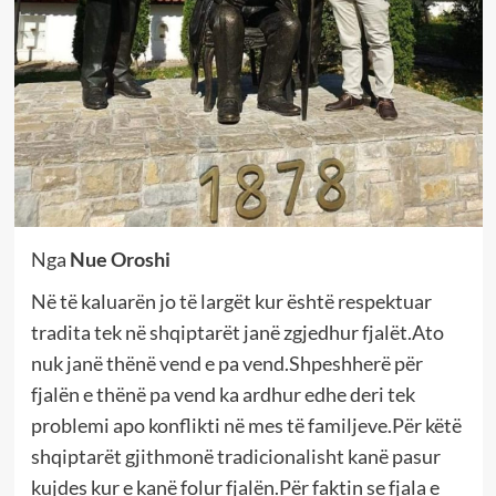
Nga
Nue Oroshi
Në të kaluarën jo të largët kur është respektuar
tradita tek në shqiptarët janë zgjedhur fjalët.Ato
nuk janë thënë vend e pa vend.Shpeshherë për
fjalën e thënë pa vend ka ardhur edhe deri tek
problemi apo konflikti në mes të familjeve.Për këtë
shqiptarët gjithmonë tradicionalisht kanë pasur
kujdes kur e kanë folur fjalën.Për faktin se fjala e