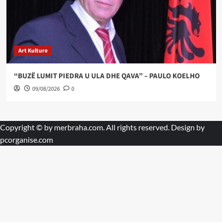
Art Kulture
“BUZË LUMIT PIEDRA U ULA DHE QAVA” – PAULO KOELHO
09/08/2026
0
Copyright © by
merbraha.com
. All rights reserved. Design by
pcorganise.com