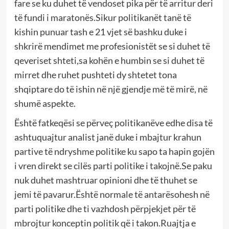
fare se ku duhet të vendoset pika për të arritur deri
të fundi i maratonës.Sikur politikanët tanë të
kishin punuar tash e 21 vjet së bashku duke i
shkrirë mendimet me profesionistët se si duhet të
qeveriset shteti,sa kohën e humbin se si duhet të
mirret dhe ruhet pushteti dy shtetet tona
shqiptare do të ishin në një gjendje më të mirë, në
shumë aspekte.
Është fatkeqësi se përveç politikanëve edhe disa të
ashtuquajtur analist janë duke i mbajtur krahun
partive të ndryshme politike ku sapo ta hapin gojën
i vren direkt se cilës parti politike i takojnë.Se paku
nuk duhet mashtruar opinioni dhe të thuhet se
jemi të pavarur.Është normale të antarësohesh në
parti politike dhe ti vazhdosh përpjekjet për të
mbrojtur konceptin politik që i takon.Ruajtja e