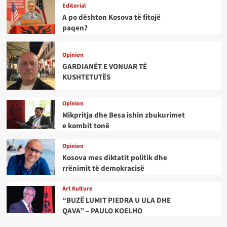
Editorial
A po dështon Kosova të fitojë
paqen?
Opinion
GARDIANËT E VONUAR TË
KUSHTETUTËS
Opinion
Mikpritja dhe Besa ishin zbukurimet
e kombit tonë
Opinion
Kosova mes diktatit politik dhe
rrënimit të demokracisë
Art Kulture
“BUZË LUMIT PIEDRA U ULA DHE
QAVA” – PAULO KOELHO