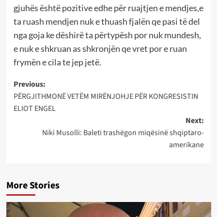
gjuhës është pozitive edhe për ruajtjen e mendjes,e
ta ruash mendjen nuk e thuash fjalën qe pasi të del
nga goja ke dëshirë ta përtypësh por nuk mundesh,
e nuk e shkruan as shkronjën qe vret por e ruan
frymën e cila te jep jetë.
Post
Previous:
PËRGJITHMONË VETËM MIRËNJOHJE PËR KONGRESISTIN
navigation
ELIOT ENGEL
Next:
Niki Musolli: Baleti trashëgon miqësinë shqiptaro-
amerikane
More Stories