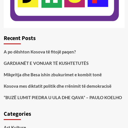
Recent Posts
A po dështon Kosova të fitojë paqen?
GARDIANËT E VONUAR TË KUSHTETUTËS
Mikpritja dhe Besa ishin zbukurimet e kombit tonë
Kosova mes diktatit politik dhe rrënimit të demokracisë
“BUZË LUMIT PIEDRA U ULA DHE QAVA” – PAULO KOELHO
Categories
Art Kulture