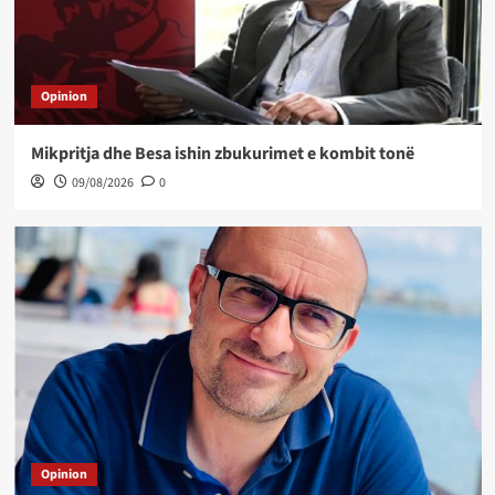
Opinion
Mikpritja dhe Besa ishin zbukurimet e kombit tonë
09/08/2026
0
Opinion