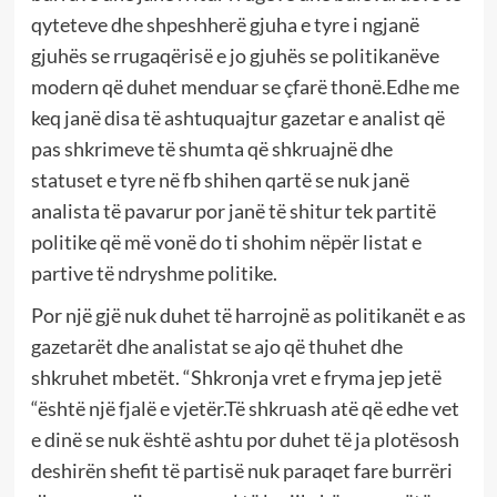
qyteteve dhe shpeshherë gjuha e tyre i ngjanë
gjuhës se rrugaqërisë e jo gjuhës se politikanëve
modern që duhet menduar se çfarë thonë.Edhe me
keq janë disa të ashtuquajtur gazetar e analist që
pas shkrimeve të shumta që shkruajnë dhe
statuset e tyre në fb shihen qartë se nuk janë
analista të pavarur por janë të shitur tek partitë
politike që më vonë do ti shohim nëpër listat e
partive të ndryshme politike.
Por një gjë nuk duhet të harrojnë as politikanët e as
gazetarët dhe analistat se ajo që thuhet dhe
shkruhet mbetët. “Shkronja vret e fryma jep jetë
“është një fjalë e vjetër.Të shkruash atë që edhe vet
e dinë se nuk është ashtu por duhet të ja plotësosh
deshirën shefit të partisë nuk paraqet fare burrëri