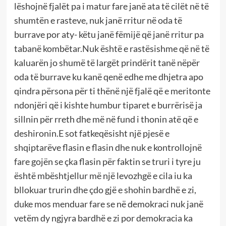
lëshojnë fjalët pa i matur fare janë ata të cilët në të
shumtën e rasteve, nuk janë rritur në oda të
burrave por aty- këtu janë fëmijë që janë rritur pa
tabanë kombëtar.Nuk është e rastësishme që në të
kaluarën jo shumë të largët prindërit tanë nëpër
oda të burrave ku kanë qenë edhe me dhjetra apo
qindra përsona për ti thënë një fjalë që e meritonte
ndonjëri që i kishte humbur tiparet e burrërisë ja
sillnin për rreth dhe më në fund i thonin atë që e
deshironin.E sot fatkeqësisht një pjesë e
shqiptarëve flasin e flasin dhe nuk e kontrollojnë
fare gojën se çka flasin për faktin se truri i tyre ju
është mbështjellur më një levozhgë e cila iu ka
bllokuar trurin dhe çdo gjë e shohin bardhë e zi,
duke mos menduar fare se në demokraci nuk janë
vetëm dy ngjyra bardhë e zi por demokracia ka