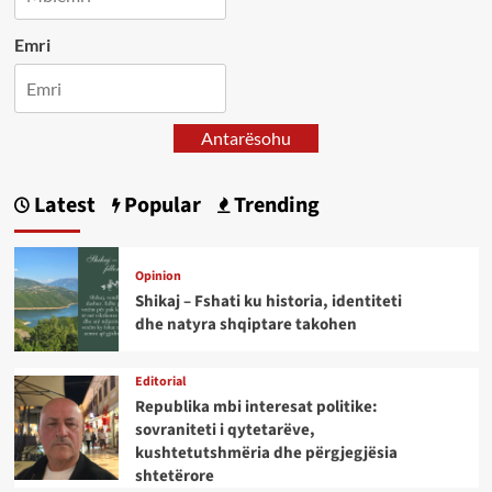
Emri
Antarësohu
Latest
Popular
Trending
Opinion
Shikaj – Fshati ku historia, identiteti
dhe natyra shqiptare takohen
Editorial
Republika mbi interesat politike:
sovraniteti i qytetarëve,
kushtetutshmëria dhe përgjegjësia
shtetërore