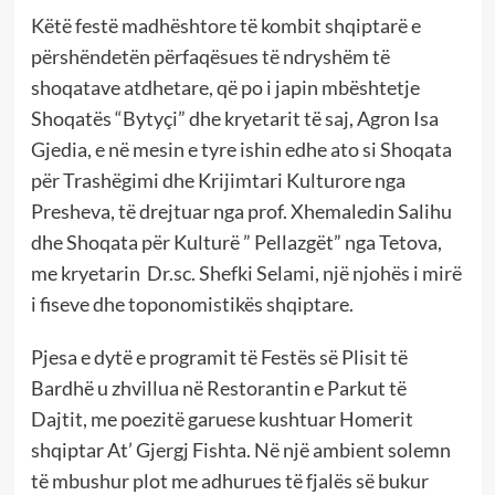
Këtë festë madhështore të kombit shqiptarë e
përshëndetën përfaqësues të ndryshëm të
shoqatave atdhetare, që po i japin mbështetje
Shoqatës “Bytyçi” dhe kryetarit të saj, Agron Isa
Gjedia, e në mesin e tyre ishin edhe ato si Shoqata
për Trashëgimi dhe Krijimtari Kulturore nga
Presheva, të drejtuar nga prof. Xhemaledin Salihu
dhe Shoqata për Kulturë ” Pellazgët” nga Tetova,
me kryetarin Dr.sc. Shefki Selami, një njohës i mirë
i fiseve dhe toponomistikës shqiptare.
Pjesa e dytë e programit të Festës së Plisit të
Bardhë u zhvillua në Restorantin e Parkut të
Dajtit, me poezitë garuese kushtuar Homerit
shqiptar At’ Gjergj Fishta. Në një ambient solemn
të mbushur plot me adhurues të fjalës së bukur