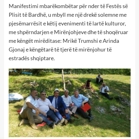
Manifestimi mbarëkombëtar për nder të Festës së
Plisit të Bardhë, u mbyll me një drekë solemne me
pjesëmarrësit e këtij evenimenti të lartë kulturor,
me shpërndarjen e Mirënjohjeve dhe të shoqëruar
me këngët mirëditase: Mrikë Trumshi e Arinda
Gjonaj e këngëtarë të tjerë të mirënjohur të
estradës shqiptare.