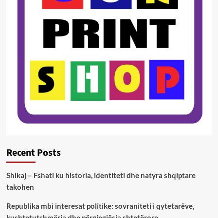
Recent Posts
Shikaj – Fshati ku historia, identiteti dhe natyra shqiptare
takohen
Republika mbi interesat politike: sovraniteti i qytetarëve,
kushtetutshmëria dhe përgjegjësia shtetërore