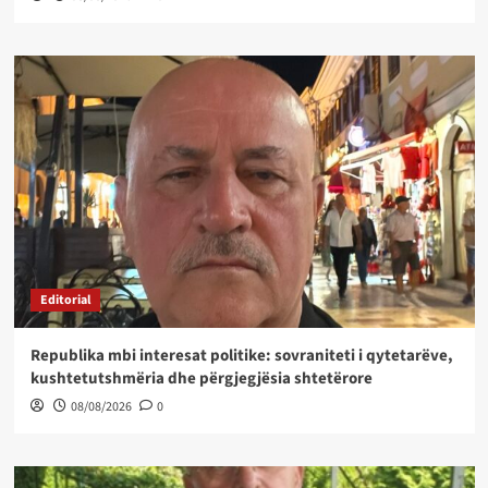
Editorial
Republika mbi interesat politike: sovraniteti i qytetarëve,
kushtetutshmëria dhe përgjegjësia shtetërore
08/08/2026
0