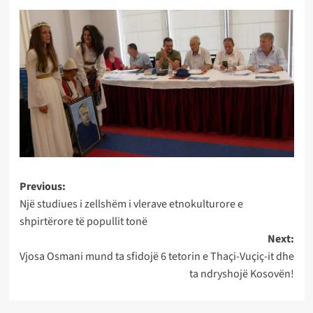
Post
Previous:
Një studiues i zellshëm i vlerave etnokulturore e
navigation
shpirtërore të popullit tonë
Next:
Vjosa Osmani mund ta sfidojë 6 tetorin e Thaçi-Vuçiç-it dhe
ta ndryshojë Kosovën!