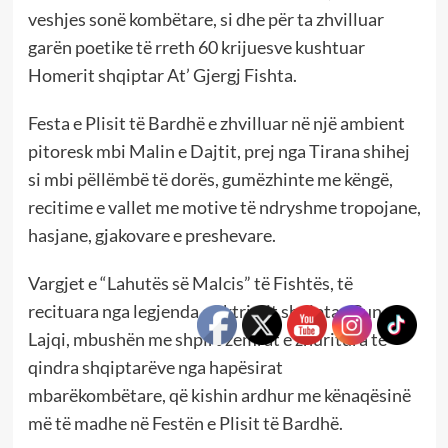
veshjes sonë kombëtare, si dhe për ta zhvilluar
garën poetike të rreth 60 krijuesve kushtuar
Homerit shqiptar At’ Gjergj Fishta.
Festa e Plisit të Bardhë e zhvilluar në një ambient
pitoresk mbi Malin e Dajtit, prej nga Tirana shihej
si mbi pëllëmbë të dorës, gumëzhinte me këngë,
recitime e vallet me motive të ndryshme tropojane,
hasjane, gjakovare e preshevare.
Vargjet e “Lahutës së Malcis” të Fishtës, të
recituara nga legjenda e aktrimit shqiptar Çun
Lajqi, mbushën me shpirt zemrat e zhuritura të
qindra shqiptarëve nga hapësirat
mbarëkombëtare, që kishin ardhur me kënaqësinë
më të madhe në Festën e Plisit të Bardhë.