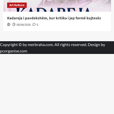
Art Kulture
Kadareja i pavdekshëm, kur kritika i jep formë kujtesës
08/08/2026
0
Copyright © by
merbraha.com
. All rights reserved. Design by
pcorganise.com