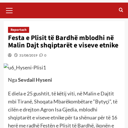
Primary
Menu
Reportazh
Festa e Plisit të Bardhë mblodhi në
Malin Dajt shqiptarët e viseve etnike
31/08/2019
0
Nga
Sevdail Hyseni
E diela e 25 gushtit, të këtij viti, në Malin e Dajtit
mbi Tiranë, Shoqata Mbarëkombëtare “Bytyçi”, të
cilën e drejton Agron Isa Gjedia, mblodhi
shqiptarët e viseve etnike për ta shënuar për të 16
herë me radhë Festën e Plisit të Bardhë, ikonën e