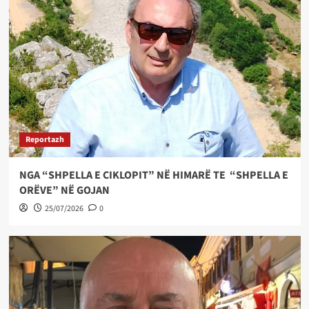
Reportazh
NGA “SHPELLA E CIKLOPIT” NË HIMARË TE “SHPELLA E
ORËVE” NË GOJAN
25/07/2026
0