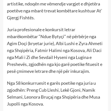
artistike, ndoqën me vëmendje vargjet e dhjetëra
poetëve nga mbarë trevat kombëtare kushtuar At’
Gjergj Fishtës.
Juria profesionale e konkursit letrar
mbarëkombëtar “Ndue Bytyçi” në përbërje nga
Agim Doçi (kryetar jurie), Albi Lushi e Zyra Ahmeti
nga Shqipëria, Fatmir Halimi nga Kosova, Ali Daci
nga Mali i Zi dhe Sevdail Hyseni nga Lugina e
Preshevës, zgjodhën nga kjo garë poetike fituesit e
pesë çmimeve letrare dhe një për inkurajim.
Nga 58 konkurruesit e garës poetike nga juria u
zgjodhën: Preng Cub Lleshi, Lekë Gjoni, Namik
Selmani, Leonora Bruçaj nga Shqipëria dhe Musa
Jupolli nga Kosova.