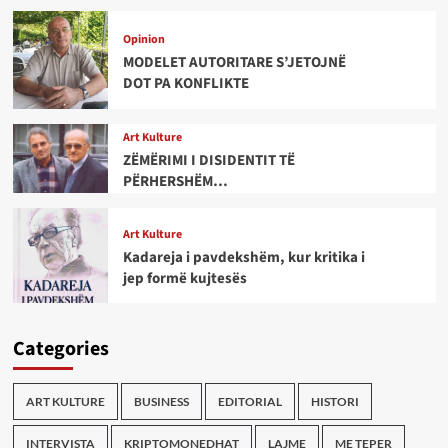
Opinion
MODELET AUTORITARE S’JETOJNË
DOT PA KONFLIKTE
Art Kulture
ZËMËRIMI I DISIDENTIT TË
PËRHERSHËM…
Art Kulture
Kadareja i pavdekshëm, kur kritika i
jep formë kujtesës
Categories
ART KULTURE
BUSINESS
EDITORIAL
HISTORI
INTERVISTA
KRIPTOMONEDHAT
LAJME
ME TEPER