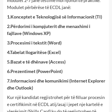
modulet 2-7 janë testime mbi njohuritë praktike.
Modulet përbërëse të ECDL janë:
1.Konceptet e Teknologjisë së Informacionit (TI)
2.Përdorimi i kompjuterit dhe menaxhimi i
fajllave (Windows XP)
3.Procesimi i tekstit (Word)
4.Tabelat llogaritëse (Excel)
5.Bazat e të dhënave (Access)
6.Prezentimet (PowerPoint)
7.Informacioni dhe komunikimi (Internet Explorer
dhe Outlook)
Kur një kandidat regjistrohet për të filluar procesin
e certifikimit në ECDL atij/asaj i jepet nje kartelë e
vlerësimit (Skills Card) ku do të regjistrohen të