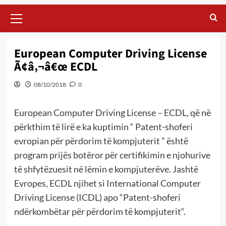
Primary
Menu
European Computer Driving License
Ã¢â‚¬â€œ ECDL
08/10/2018
0
European Computer Driving License – ECDL, që në
përkthim të lirë e ka kuptimin “
Patent-shoferi
evropian për përdorim të kompjuterit ” është
program prijës botëror për certifikimin e njohurive
të shfytëzuesit në lëmin e kompjuterëve. Jashtë
Evropes, ECDL njihet si International Computer
Driving License (ICDL) apo “Patent-shoferi
ndërkombëtar për përdorim të kompjuterit“.