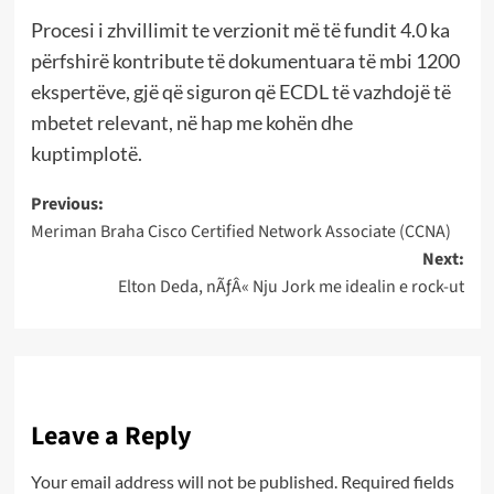
Procesi i zhvillimit te verzionit më të fundit 4.0 ka
përfshirë kontribute të dokumentuara të mbi 1200
ekspertëve, gjë që siguron që ECDL të vazhdojë të
mbetet relevant, në hap me kohën dhe
kuptimplotë.
Post
Previous:
Meriman Braha Cisco Certified Network Associate (CCNA)
navigation
Next:
Elton Deda, nÃƒÂ« Nju Jork me idealin e rock-ut
Leave a Reply
Your email address will not be published.
Required fields