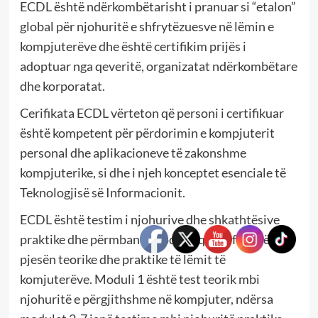
ECDL është ndërkombëtarisht i pranuar si “etalon”
global për njohuritë e shfrytëzuesve në lëmin e
kompjuterëve dhe është certifikim prijës i
adoptuar nga qeveritë, organizatat ndërkombëtare
dhe korporatat.
Cerifikata ECDL vërteton që personi i certifikuar
është kompetent për përdorimin e kompjuterit
personal dhe aplikacioneve të zakonshme
kompjuterike, si dhe i njeh konceptet esenciale të
Teknologjisë së Informacionit.
ECDL është testim i njohurive dhe shkathtësive
praktike dhe përmban 7 module, që perfshijnë
pjesën teorike dhe praktike të lëmit të
komjuterëve. Moduli 1 është test teorik mbi
njohuritë e përgjithshme në kompjuter, ndërsa