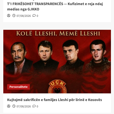
T’I FRIKËSOHET TRANSPARENCËS — Kufizimet e reja ndaj
medias nga GJKKO
07/08/2026
0
Personalitete
Kujtojmë sakrificën e familjes Lleshi për lirinë e Kosovës
07/08/2026
0