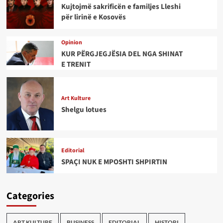
Kujtojmë sakrificën e familjes Lleshi
për lirinë e Kosovës
Opinion
KUR PËRGJEGJËSIA DEL NGA SHINAT
E TRENIT
Art Kulture
Shelgu lotues
Editorial
SPAÇI NUK E MPOSHTI SHPIRTIN
Categories
ART KULTURE
BUSINESS
EDITORIAL
HISTORI