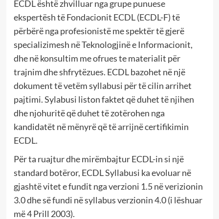
ECDL është zhvilluar nga grupe punuese
ekspertësh të Fondacionit ECDL (ECDL-F) të
përbërë nga profesionistë me spektër të gjerë
specializimesh në Teknologjinë e Informacionit,
dhe në konsultim me ofrues te materialit për
trajnim dhe shfrytëzues. ECDL bazohet në një
dokument të vetëm syllabusi për të cilin arrihet
pajtimi. Sylabusi liston faktet që duhet të njihen
dhe njohuritë që duhet të zotërohen nga
kandidatët në mënyrë që të arrijnë certifikimin
ECDL.
Për ta ruajtur dhe mirëmbajtur ECDL-in si një
standard botëror, ECDL Syllabusi ka evoluar në
gjashtë vitet e fundit nga verzioni 1.5 në verizionin
3.0 dhe së fundi në syllabus verzionin 4.0 (i lëshuar
më 4 Prill 2003).