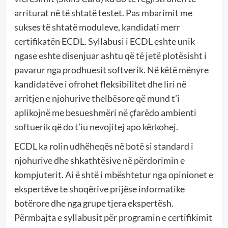
arriturat në të shtatë testet. Pas mbarimit me
sukses të shtatë moduleve, kandidati merr
certifikatën ECDL. Syllabusi i ECDL eshte unik
ngase eshte disenjuar ashtu që të jetë plotësisht i
pavarur nga prodhuesit softverik. Në këtë mënyre
kandidatëve i ofrohet fleksibilitet dhe liri në
arritjen e njohurive thelbësore që mund t’i
aplikojnë me besueshmëri në çfarëdo ambienti
softuerik që do t’iu nevojitej apo kërkohej.
ECDL ka rolin udhëheqës në botë si standard i
njohurive dhe shkathtësive në përdorimin e
kompjuterit. Ai ë shtë i mbështetur nga opinionet e
ekspertëve te shoqërive prijëse informatike
botërore dhe nga grupe tjera ekspertësh.
Përmbajta e syllabusit për programin e certifikimit