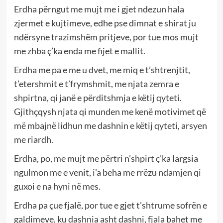
Erdha përngut me mujt me i gjet ndezun hala
zjermet e kujtimeve, edhe pse dimnat e shirat ju
ndërsyne trazimshëm pritjeve, por tue mos mujt
me zhba ç’ka enda me fijet e mallit.
Erdha me pa e me u dvet, me miq e t’shtrenjtit,
t’etershmit e t’frymshmit, me njata zemra e
shpirtna, qi janë e përditshmja e këtij qyteti.
Gjithçqysh njata qi munden me kenë motivimet që
më mbajnë lidhun me dashnin e këtij qyteti, arsyen
me riardh.
Erdha, po, me mujt me përtri n’shpirt ç’ka largsia
ngulmon me e venit, i’a beha me rrëzu ndamjen qi
guxoi e na hyni në mes.
Erdha pa çue fjalë, por tue e gjet t’shtrume sofrën e
galdimeve, ku dashnia asht dashni, fjala bahet me