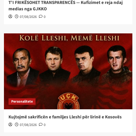
T’I FRIKËSOHET TRANSPARENCËS — Kufizimet e reja ndaj
medias nga GJKKO
07/08/2026
0
Personalitete
Kujtojmë sakrificën e familjes Lleshi për lirinë e Kosovës
07/08/2026
0