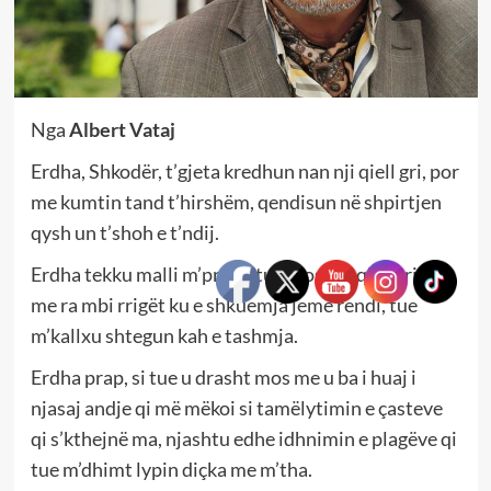
Nga
Albert Vataj
Erdha, Shkodër, t’gjeta kredhun nan nji qiell gri, por
me kumtin tand t’hirshëm, qendisun në shpirtjen
qysh un t’shoh e t’ndij.
Erdha tekku malli m’pruni, tue mos lan qi harrimi
me ra mbi rrigët ku e shkuemja jeme rendi, tue
m’kallxu shtegun kah e tashmja.
Erdha prap, si tue u drasht mos me u ba i huaj i
njasaj andje qi më mëkoi si tamëlytimin e çasteve
qi s’kthejnë ma, njashtu edhe idhnimin e plagëve qi
tue m’dhimt lypin diçka me m’tha.