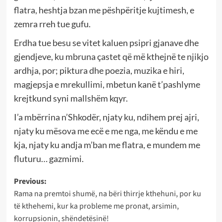
flatra, heshtja bzan me pëshpëritje kujtimesh, e
zemra rreh tue gufu.
Erdha tue besu se vitet kaluen psipri gjanave dhe
gjendjeve, ku mbruna çastet që më kthejnë te njikjo
ardhja, por; piktura dhe poezia, muzika e hiri,
magjepsja e mrekullimi, mbetun kanë t’pashlyme
krejtkund syni mallshëm kqyr.
I’a mbërrina n’Shkodër, njaty ku, ndihem prej ajri,
njaty ku mësova me ecë e me nga, me këndu e me
kja, njaty ku andja m’ban me flatra, e mundem me
fluturu… gazmimi.
Post
Previous:
Rama na premtoi shumë, na bëri thirrje kthehuni, por ku
navigation
të kthehemi, kur ka probleme me pronat, arsimin,
korrupsionin, shëndetësinë!