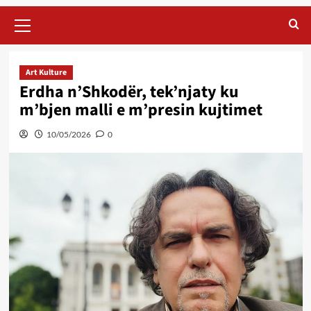
Primary
Menu
Art Kulture
Erdha n’Shkodër, tek’njaty ku
m’bjen malli e m’presin kujtimet
10/05/2026
0