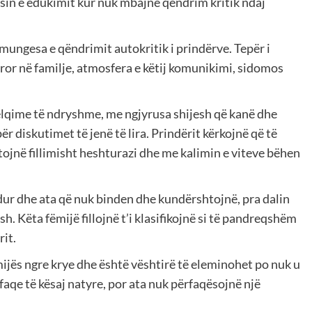
esin e edukimit kur nuk mbajnë qëndrim kritik ndaj
ungesa e qëndrimit autokritik i prindërve. Tepër i
ror në familje, atmosfera e këtij komunikimi, sidomos
lqime të ndryshme, me ngjyrusa shijesh që kanë dhe
ër diskutimet të jenë të lira. Prindërit kërkojnë që të
ojnë fillimisht heshturazi dhe me kalimin e viteve bëhen
dur dhe ata që nuk binden dhe kundërshtojnë, pra dalin
esh. Këta fëmijë fillojnë t’i klasifikojnë si të pandreqshëm
rit.
ëmijës ngre krye dhe është vështirë të eleminohet po nuk u
faqe të kësaj natyre, por ata nuk përfaqësojnë një