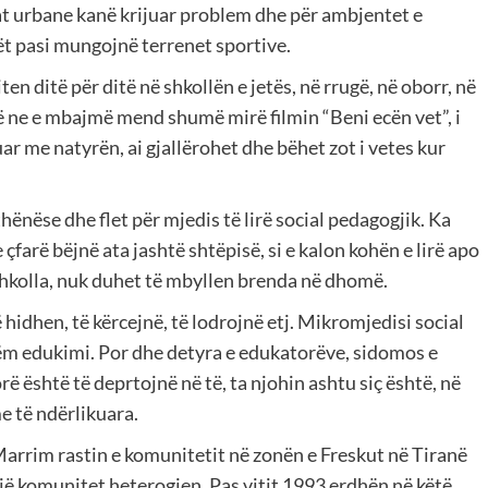
at urbane kanë krijuar problem dhe për ambjentet e
jët pasi mungojnë terrenet sportive.
en ditë për ditë në shkollën e jetës, në rrugë, në oborr, në
thë ne e mbajmë mend shumë mirë filmin “Beni ecën vet”, i
suar me natyrën, ai gjallërohet dhe bëhet zot i vetes kur
nëse dhe flet për mjedis të lirë social pedagogjik. Ka
çfarë bëjnë ata jashtë shtëpisë, si e kalon kohën e lirë apo
shkolla, nuk duhet të mbyllen brenda në dhomë.
hidhen, të kërcejnë, të lodrojnë etj. Mikromjedisi social
shëm edukimi. Por dhe detyra e edukatorëve, sidomos e
 është të deprtojnë në të, ta njohin ashtu siç është, në
e të ndërlikuara.
Marrim rastin e komunitetit në zonën e Freskut në Tiranë
një komunitet heterogjen. Pas vitit 1993 erdhën në këtë