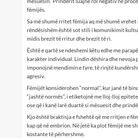
mësuesin. Prindërit luajnë rol negativ në proc
fëmijës.
Sa më shumë rritet fëmija aq më shumë vrehet m
rëndësishëm është sot stili i komunikimit kultu
midis brezit të rritur dhe brezit të ri.
Është e qartë se ndeshemi këtu edhe me parapë
karakter individual. Lindin dëshira dhe nevoja p
imponojnë mendimin e tyre, të rinjtë kundërsht
agresiv.
Fëmijët konsiderohen “normal”, kur janë të bin
“jashtë normës”, i etiketojnë me lloj-lloj epitet
ose që i kanë larë duartë si mësuesit dhe prindë
Kjo është braktisja e fshehtë që me rritjen e f
kap që në embrion. Në jetë ka plot fëmijë me sh
kostante të përhershme.