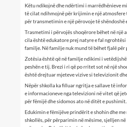
Këtu ndikojnë dhe ndërtimi i marrëdhënieve midis
të cilat ndihmojnë për krijimin e një atmosfere 
për transmetimin e një përovoje të shëndoshë 
Trasmetimi i përvojës shoqërore bëhet në një a
cila është edukatore prej natyre e fal ngrohtësi
familje. Në familje nuk mund të bëhet fjalë për
Zotësia është që në familje ndikimi i vetëdijs
peshën e tij. Brezi i ri që po rritet sot në një 
është drejtuar mjeteve vizive si televizionit dh
Nëpër shkolla ka filluar ngritja e sallave të in
e informacioneve nga televizioni në vitet që j
për fëmijë dhe sidomos ato në ditët e pushimit.
Edukimin e fëmijëve prindërit e shohin dhe me
shkollës, për përparimin në mësime, sjelljen 