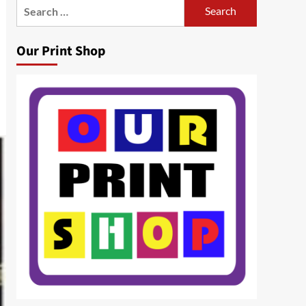
Search
for:
Our Print Shop