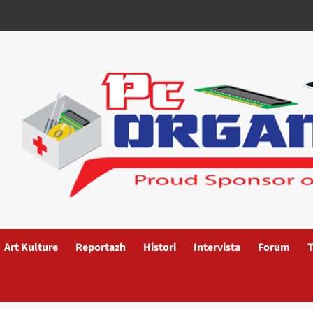
Art Kulture
Reportazh
Histori
Intervista
Forum
T