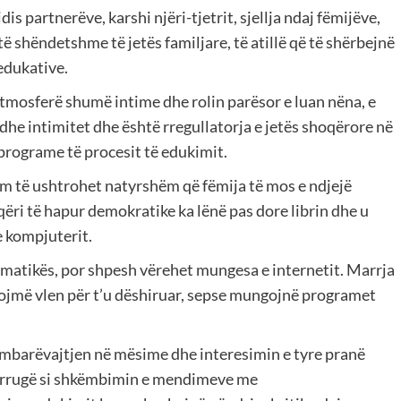
 partnerëve, karshi njëri-tjetrit, sjellja ndaj fëmijëve,
të shëndetshme të jetës familjare, të atillë që të shërbejnë
edukative.
tmosferë shumë intime dhe rolin parësor e luan nëna, e
 dhe intimitet dhe është rregullatorja e jetës shoqërore në
 programe të procesit të edukimit.
hëm të ushtrohet natyrshëm që fëmija të mos e ndjejë
shoqëri të hapur demokratike ka lënë pas dore librin dhe u
e kompjuterit.
formatikës, por shpesh vërehet mungesa e internetit. Marrja
etojmë vlen për t’u dëshiruar, sepse mungojnë programet
 mbarëvajtjen në mësime dhe interesimin e tyre pranë
në rrugë si shkëmbimin e mendimeve me