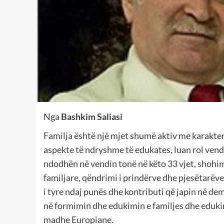
Nga
Bashkim Saliasi
Familja është një mjet shumë aktiv me karakte
aspekte të ndryshme të edukates, luan rol ve
ndodhën në vendin tonë në këto 33 vjet, shohim
familjare, qëndrimi i prindërve dhe pjesëtarëve 
i tyre ndaj punës dhe kontributi që japin në d
në formimin dhe edukimin e familjes dhe edukimin
madhe Europiane.