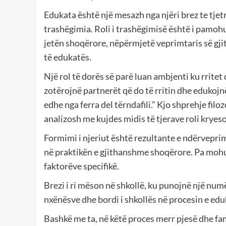
Edukata është një mesazh nga njëri brez te tjet
trashëgimia. Roli i trashëgimisë është i pamo
jetën shoqërore, nëpërmjetë veprimtaris së gj
të edukatës.
Një rol të dorës së parë luan ambjenti ku rritet
zotërojnë partnerët që do të rritin dhe edukojnë 
edhe nga ferra del tërndafili.” Kjo shprehje fil
analizosh me kujdes midis të tjerave roli kryeso
Formimi i njeriut është rezultante e ndërvepri
në praktikën e gjithanshme shoqërore. Pa mohua
faktorëve specifikë.
Brezi i ri mëson në shkollë, ku punojnë një num
nxënësve dhe bordi i shkollës në procesin e edu
Bashkë me ta, në këtë proces merr pjesë dhe fam