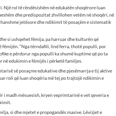
ri. Një rol të rëndësishëm në edukatën shoqërore luan
hueshëm dhe predispozitat zhvillohen vetëm në shoqëri, në
ithanshme jetësore dhe ndikimit të posaçëm e sistematik
 dhe si ushqehet fëmija, pa harruar dhe kulturën që
fëmijën. “Nga tërndafili, lind ferra, thotë populli, por
ozofike e përdorur nga populli ka shumë kuptime që po ta
r në edukimin e fëmijës i përketë familjes.
mtarisë së posaçme edukative dhe pjesëmarrja e tij aktive
r roli që luan shoqëria më tej po trajtojë ndikimin e
ër i madh mësuesish, kryen veprimtarinë e vet qeveria e
kimit.
ilja, si dhe mjetet e propogandës masive. Lëvizjet e