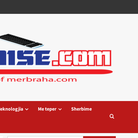
eknologjia
Me teper
Sherbime