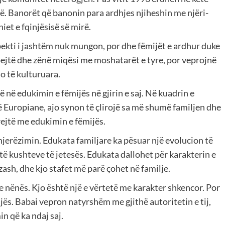
së. Banorët që banonin para ardhjes njiheshin me njëri-
iet e fqinjësisë së mirë.
espekti i jashtëm nuk mungon, por dhe fëmijët e ardhur duke
pejtë dhe zënë miqësi me moshatarët e tyre, por veprojnë
jo të kulturuara.
 në edukimin e fëmijës në gjirin e saj. Në kuadrin e
së Europiane, ajo synon të çlirojë sa më shumë familjen dhe
rejtë me edukimin e fëmijës.
njerëzimin. Edukata familjare ka pësuar një evolucion të
ë kushteve të jetesës. Edukata dallohet për karakterin e
zash, dhe kjo stafet më parë çohet në familje.
 nënës. Kjo është një e vërtetë me karakter shkencor. Por
jës. Babai vepron natyrshëm me gjithë autoritetin e tij,
n që ka ndaj saj.