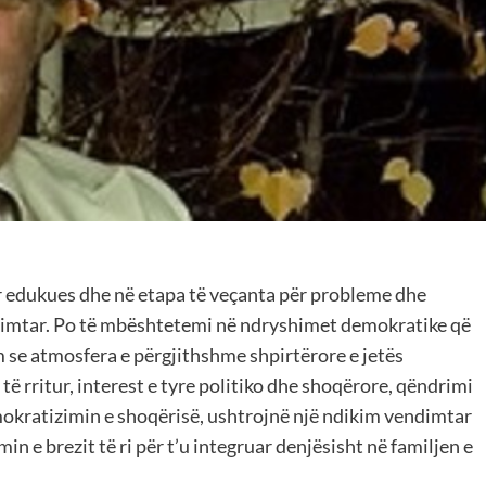
r edukues dhe në etapa të veçanta për probleme dhe
ndimtar. Po të mbështetemi në ndryshimet demokratike që
 se atmosfera e përgjithshme shpirtërore e jetës
të rritur, interest e tyre politiko dhe shoqërore, qëndrimi
emokratizimin e shoqërisë, ushtrojnë një ndikim vendimtar
 e brezit të ri për t’u integruar denjësisht në familjen e