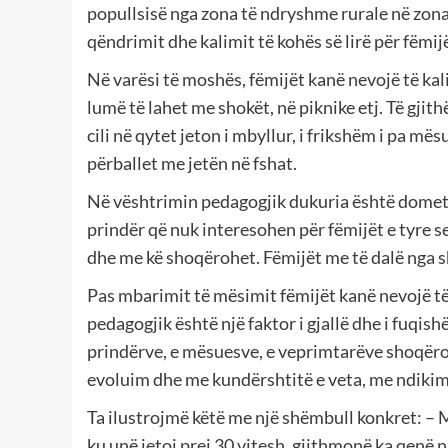
popullsisë nga zona të ndryshme rurale në zon
qëndrimit dhe kalimit të kohës së lirë për fëmi
Në varësi të moshës, fëmijët kanë nevojë të kalit
lumë të lahet me shokët, në piknike etj. Të gji
cili në qytet jeton i mbyllur, i frikshëm i pa më
përballet me jetën në fshat.
Në vështrimin pedagogjik dukuria është domethë
prindër që nuk interesohen për fëmijët e tyre se 
dhe me kë shoqërohet. Fëmijët me të dalë nga 
Pas mbarimit të mësimit fëmijët kanë nevojë të 
pedagogjik është një faktor i gjallë dhe i fuqi
prindërve, e mësuesve, e veprimtarëve shoqërorë
evoluim dhe me kundërshtitë e veta, me ndikim
Ta ilustrojmë këtë me një shëmbull konkret: – 
ku unë jetoj prej 30 vitesh, gjithmonë ka qenë 