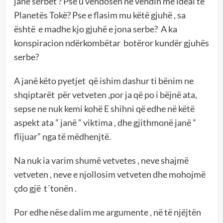
janë serbët ? Pse u vendosën në vendin më ideal të
Planetës Tokë? Pse e flasim mu këtë gjuhë , sa
është e madhe kjo gjuhë e jona serbe? A ka
konspiracion ndërkombëtar botëror kundër gjuhës
serbe?
A janë këto pyetjet që ishim dashur ti bënim ne
shqiptarët për vetveten ,por ja që po i bëjnë ata,
sepse ne nuk kemi kohë E shihni që edhe në këtë
aspekt ata ” janë ” viktima , dhe gjithmonë janë ”
flijuar” nga të mëdhenjtë.
Na nuk ia varim shumë vetvetes , neve shajmë
vetveten , neve e njollosim vetveten dhe mohojmë
çdo gjë t´tonën .
Por edhe nëse dalim me argumente , në të njëjtën