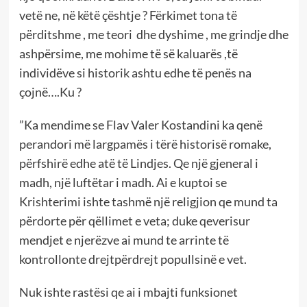
vetë ne, në këtë çështje ? Fërkimet tona të
përditshme , me teori dhe dyshime , me grindje dhe
ashpërsime, me mohime të së kaluarës ,të
individëve si historik ashtu edhe të penës na
çojnë….Ku ?
”Ka mendime se Flav Valer Kostandini ka qenë
perandori më largpamës i tërë historisë romake,
përfshirë edhe atë të Lindjes. Qe një gjeneral i
madh, një luftëtar i madh. Ai e kuptoi se
Krishterimi ishte tashmë një religjion qe mund ta
përdorte për qëllimet e veta; duke qeverisur
mendjet e njerëzve ai mund te arrinte të
kontrollonte drejtpërdrejt popullsinë e vet.
Nuk ishte rastësi qe ai i mbajti funksionet