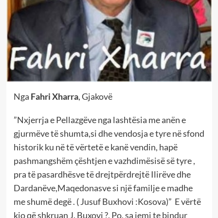
Nga
Fahri Xharra
, Gjakovë
”Nxjerrja e Pellazgëve nga lashtësia me anën e
gjurmëve të shumta,si dhe vendosja e tyre në sfond
historik ku në të vërtetë e kanë vendin, hapë
pashmangshëm çështjen e vazhdimësisë së tyre ,
pra të pasardhësve të drejtpërdrejtë Ilirëve dhe
Dardanëve,Maqedonasve si një familje e madhe
me shumë degë . ( Jusuf Buxhovi :Kosova)” E vërtë
kjo që shkruan J. Buxovi ?. Po, sa jemi te bindur