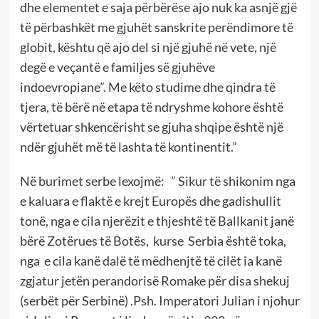
dhe elementet e saja përbërëse ajo nuk ka asnjë gjë
të përbashkët me gjuhët sanskrite perëndimore të
globit, kështu që ajo del si një gjuhë në vete, një
degë e veçantë e familjes së gjuhëve
indoevropiane”. Me këto studime dhe qindra të
tjera, të bërë në etapa të ndryshme kohore është
vërtetuar shkencërisht se gjuha shqipe është një
ndër gjuhët më të lashta të kontinentit.”
Në burimet serbe lexojmë: ” Sikur të shikonim nga
e kaluara e flaktë e krejt Europës dhe gadishullit
tonë, nga e cila njerëzit e thjeshtë të Ballkanit janë
bërë Zotërues të Botës, kurse Serbia është toka,
nga e cila kanë dalë të mëdhenjtë të cilët ia kanë
zgjatur jetën perandorisë Romake për disa shekuj
(serbët për Serbinë) .Psh. Imperatori Julian i njohur