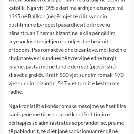
katolik. Nga viti 395 e deri me ardhjen e turqve më
1365 në Ballkan (nëpërmjet të cilit synonin
pushtimin e Evropës) pasardhësit e ilirëve iu
nënshtruan Themas bizantine, e cila për qëllim
kryesor kishte sjelljen e bindjes dhe besimit
ortodoks. Pas romakëve dhe bizantëve, mbi kokën e
shqiptarëve si sundues të tyre vijnë edhe turqit
islamë, pastaj më në fund e deri sot (pjesërisht)
sllavët e grekët. Rreth 500 vjet sundim romak, 970
vjet sundim bizantin, 547 vjet turqit e kështu me
radhë.
Nga kronistët e kohës romake mësojmë se fiset ilire
kanë qenë më të ashprat në kundërshtimin e
përhapjes së administratës së perandorisë, pra më
të pabindurit, të cilët janë sanksionuar rëndë në