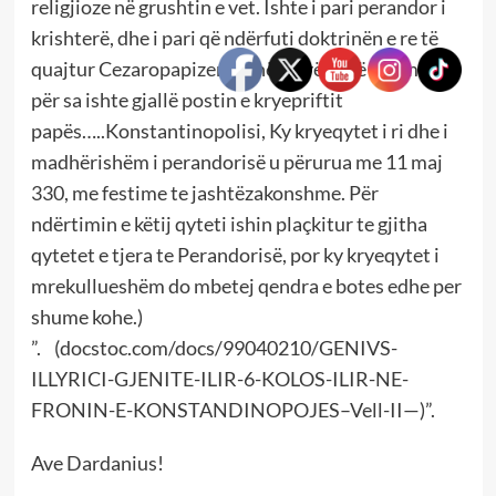
religjioze në grushtin e vet. Ishte i pari perandor i
krishterë, dhe i pari që ndërfuti doktrinën e re të
quajtur Cezaropapizem; e në të vërtetë ai e mbajti
për sa ishte gjallë postin e kryepriftit
papës…..Konstantinopolisi, Ky kryeqytet i ri dhe i
madhërishëm i perandorisë u përurua me 11 maj
330, me festime te jashtëzakonshme. Për
ndërtimin e këtij qyteti ishin plaçkitur te gjitha
qytetet e tjera te Perandorisë, por ky kryeqytet i
mrekullueshëm do mbetej qendra e botes edhe per
shume kohe.)
”. (docstoc.com/docs/99040210/GENIVS-
ILLYRICI-GJENITE-ILIR-6-KOLOS-ILIR-NE-
FRONIN-E-KONSTANDINOPOJES–Vell-II—)”.
Ave Dardanius!