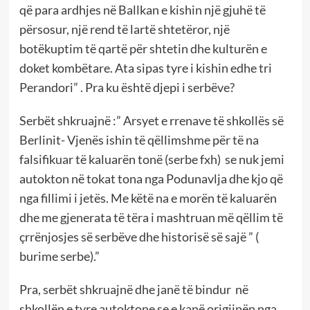
që para ardhjes në Ballkan e kishin një gjuhë të
përsosur, një rend të lartë shtetëror, një
botëkuptim të qartë për shtetin dhe kulturën e
doket kombëtare. Ata sipas tyre i kishin edhe tri
Perandori” . Pra ku është djepi i serbëve?
Serbët shkruajnë :” Arsyet e rrenave të shkollës së
Berlinit- Vjenës ishin të qëllimshme për të na
falsifikuar të kaluarën tonë (serbe fxh) se nuk jemi
autokton në tokat tona nga Podunavlja dhe kjo që
nga fillimi i jetës. Me këtë na e morën të kaluarën
dhe me gjenerata të tëra i mashtruan më qëllim të
çrrënjosjes së serbëve dhe historisë së sajë ” (
burime serbe).”
Pra, serbët shkruajnë dhe janë të bindur në
shkollën e tyre autoktone se e kanë origjinën nga