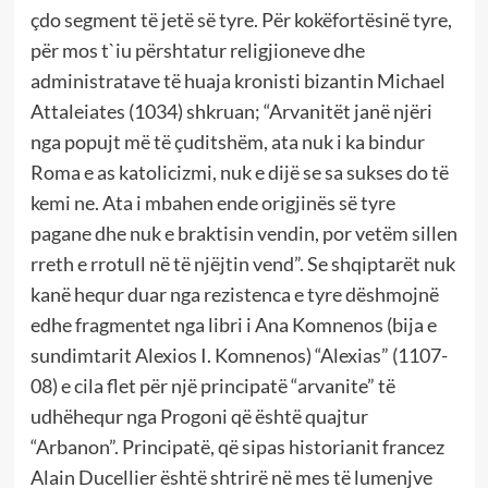
çdo segment të jetë së tyre. Për kokëfortësinë tyre,
për mos t`iu përshtatur religjioneve dhe
administratave të huaja kronisti bizantin Michael
Attaleiates (1034) shkruan; “Arvanitët janë njëri
nga popujt më të çuditshëm, ata nuk i ka bindur
Roma e as katolicizmi, nuk e dijë se sa sukses do të
kemi ne. Ata i mbahen ende origjinës së tyre
pagane dhe nuk e braktisin vendin, por vetëm sillen
rreth e rrotull në të njëjtin vend”. Se shqiptarët nuk
kanë hequr duar nga rezistenca e tyre dëshmojnë
edhe fragmentet nga libri i Ana Komnenos (bija e
sundimtarit Alexios I. Komnenos) “Alexias” (1107-
08) e cila flet për një principatë “arvanite” të
udhëhequr nga Progoni që është quajtur
“Arbanon”. Principatë, që sipas historianit francez
Alain Ducellier është shtrirë në mes të lumenjve