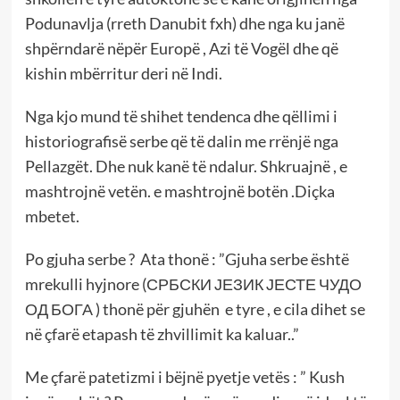
Podunavlja (rreth Danubit fxh) dhe nga ku janë
shpërndarë nëpër Europë , Azi të Vogël dhe që
kishin mbërritur deri në Indi.
Nga kjo mund të shihet tendenca dhe qëllimi i
historiografisë serbe që të dalin me rrënjë nga
Pellazgët. Dhe nuk kanë të ndalur. Shkruajnë , e
mashtrojnë vetën. e mashtrojnë botën .Diçka
mbetet.
Po gjuha serbe ? Ata thonë : ”Gjuha serbe është
mrekulli hyjnore (СРБСКИ ЈЕЗИК ЈЕСТЕ ЧУДО
ОД БОГА ) thonë për gjuhën e tyre , e cila dihet se
në çfarë etapash të zhvillimit ka kaluar..”
Me çfarë patetizmi i bëjnë pyetje vetës : ” Kush