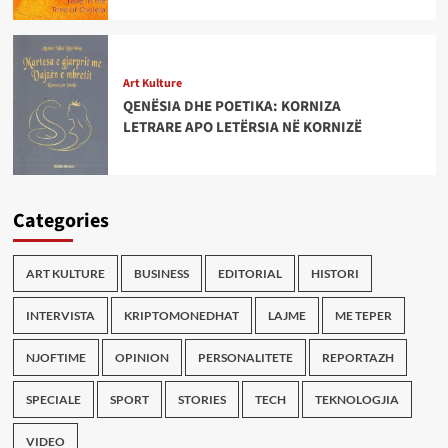
Art Kulture
QENËSIA DHE POETIKA: KORNIZA
LETRARE APO LETËRSIA NË KORNIZË
Categories
ART KULTURE
BUSINESS
EDITORIAL
HISTORI
INTERVISTA
KRIPTOMONEDHAT
LAJME
ME TEPER
NJOFTIME
OPINION
PERSONALITETE
REPORTAZH
SPECIALE
SPORT
STORIES
TECH
TEKNOLOGJIA
VIDEO