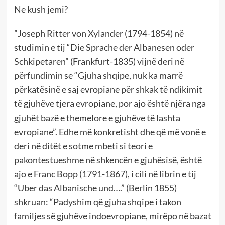
Ne kush jemi?
”Joseph Ritter von Xylander (1794-1854) në
studimin e tij “Die Sprache der Albanesen oder
Schkipetaren” (Frankfurt-1835) vijnë deri në
përfundimin se “Gjuha shqipe, nuk ka marrë
përkatësinë e saj evropiane për shkak të ndikimit
të gjuhëve tjera evropiane, por ajo është njëra nga
gjuhët bazë e themelore e gjuhëve të lashta
evropiane”. Edhe më konkretisht dhe që më vonë e
deri në ditët e sotme mbeti si teori e
pakontestueshme në shkencën e gjuhësisë, është
ajo e Franc Bopp (1791-1867), i cili në librin e tij
“Uber das Albanische und….” (Berlin 1855)
shkruan: “Padyshim që gjuha shqipe i takon
familjes së gjuhëve indoevropiane, mirëpo në bazat