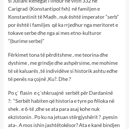
si Juliani Renegat i lindur në vitin 332 në
Carigrad (Konstantipol fxh) në familjen e
Konstantinit të Madh , nuk është imperator ”serb”
por është i familjes që ka rrjedhur nga meritoret e
tokave serbe dhe nga ai mes etno-kulturor
”(burime serbe)”
Fërkimet tona të përditshme , me teorina dhe
dyshime , me grindje dhe ashpërsime, me mohime
të së kaluarës ,të individëve si historik ashtu edhe
të penës na çojnë ,Ku?. Dhe ?
Po ç` flasin e ç´shkruajnë serbët për Dardaninë
?: “Serbët habiten që historia e tyre po filloka në
shek . e 6-të ,dhe se ata para asaj kohe nuk
ekzistonin . Po ku na jetuan stërgjyshërit ? .pyesin
ata-. A mos ishin jashtëtokësor? Ata e kanë bindjen