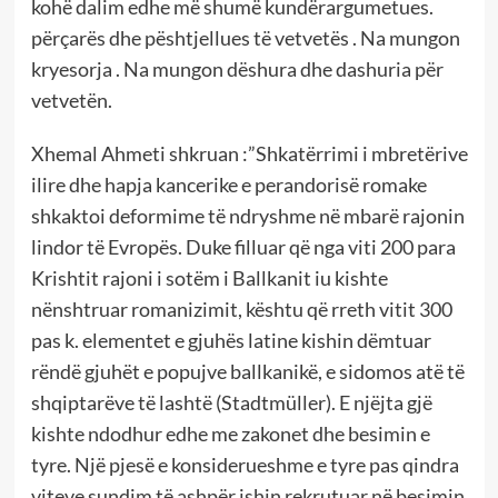
kohë dalim edhe më shumë kundërargumetues.
përçarës dhe pështjellues të vetvetës . Na mungon
kryesorja . Na mungon dëshura dhe dashuria për
vetvetën.
Xhemal Ahmeti shkruan :”Shkatërrimi i mbretërive
ilire dhe hapja kancerike e perandorisë romake
shkaktoi deformime të ndryshme në mbarë rajonin
lindor të Evropës. Duke filluar që nga viti 200 para
Krishtit rajoni i sotëm i Ballkanit iu kishte
nënshtruar romanizimit, kështu që rreth vitit 300
pas k. elementet e gjuhës latine kishin dëmtuar
rëndë gjuhët e popujve ballkanikë, e sidomos atë të
shqiptarëve të lashtë (Stadtmüller). E njëjta gjë
kishte ndodhur edhe me zakonet dhe besimin e
tyre. Një pjesë e konsiderueshme e tyre pas qindra
viteve sundim të ashpër ishin rekrutuar në besimin