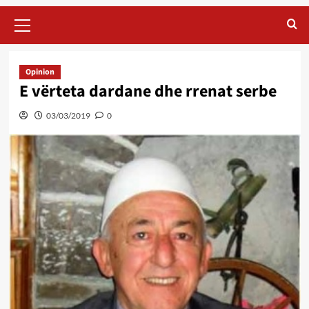
Primary
Menu
Opinion
E vërteta dardane dhe rrenat serbe
03/03/2019
0