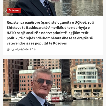
Opinion
Rezistenca paqësore (gandiste), guerila e UÇK-së, roli i
Shteteve të Bashkuara të Amerikës dhe ndërhyrja e
NATO-s: një analizë e ndërveprimit të legjitimitetit
politik, të drejtës ndërkombëtare dhe të së drejtës së
vetëvendosjes së popullit të Kosovës
02/08/2026
0