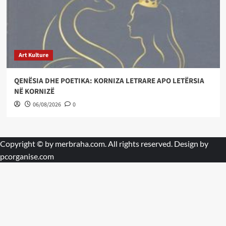
Art Kulture
QENËSIA DHE POETIKA: KORNIZA LETRARE APO LETËRSIA
NË KORNIZË
06/08/2026
0
Copyright © by
merbraha.com
. All rights reserved. Design by
pcorganise.com