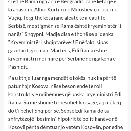
si edhe Rama nga ana e Beogradit. Janë këta që e
krahasojnë Albin Kurtin me Milosheviçin ose me
Vuçiq. Të gjithë këta janë aleatë të aleatit të
Serbisë, me stigmën se Rama është kryeministër “i
nanës” Shqypni. Madje disa e thonë se ai qenka
“Kryeministër i shqiptarëve”! E në fakt, sipas
gazetarit gjerman, Martens, Edi Rama është
kryeministri më i mirë për Serbinë që nga koha e
Pashiqit.
Pa u kthjelluar nga mendët e kokës, nuk ka për të
patur hajr Kosova, nëse beson ende te roli
konstruktiv e ndihëmues që paska kryeministri Edi
Rama. Sa më shumë të besohet kjo sagë, aq më keq
do t’i bëhet Shqipërisë. Sepse Edi Rama do ta
shfrytëzojë “besimin” hipokrit të politikanëve në
Kosovë për ta dëmtuar jo vetëm Kosovën, por edhe