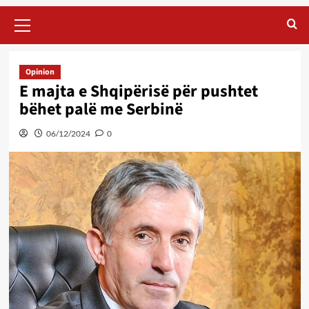
Primary
Menu
Opinion
E majta e Shqipërisë për pushtet
bëhet palë me Serbinë
06/12/2024
0