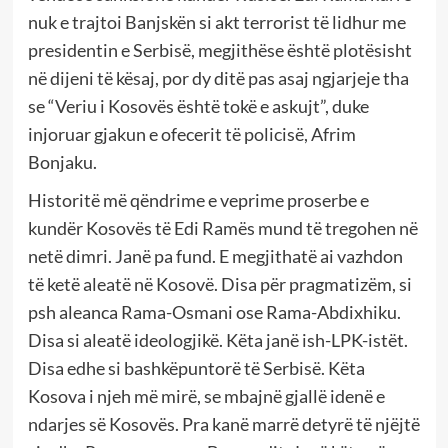
nuk e trajtoi Banjskën si akt terrorist të lidhur me
presidentin e Serbisë, megjithëse është plotësisht
në dijeni të kësaj, por dy ditë pas asaj ngjarjeje tha
se “Veriu i Kosovës është tokë e askujt”, duke
injoruar gjakun e ofecerit të policisë, Afrim
Bonjaku.
Historitë më qëndrime e veprime proserbe e
kundër Kosovës të Edi Ramës mund të tregohen në
netë dimri. Janë pa fund. E megjithatë ai vazhdon
të ketë aleatë në Kosovë. Disa për pragmatizëm, si
psh aleanca Rama-Osmani ose Rama-Abdixhiku.
Disa si aleatë ideologjikë. Këta janë ish-LPK-istët.
Disa edhe si bashkëpuntorë të Serbisë. Këta
Kosova i njeh më mirë, se mbajnë gjallë idenë e
ndarjes së Kosovës. Pra kanë marrë detyrë të njëjtë