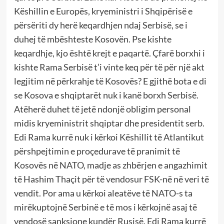
Këshillin e Europës, kryeministri i Shqipërisë e
përsëriti dy herë keqardhjen ndaj Serbisë, se i
duhej të mbështeste Kosovën. Pse kishte
keqardhje, kjo është krejt e paqartë. Çfarë borxhi i
kishte Rama Serbisë t’i vinte keq për të për një akt
legjitim në përkrahje të Kosovës? E gjithë bota e di
se Kosova e shqiptarët nuk i kanë borxh Serbisë.
Atëherë duhet të jetë ndonjë obligim personal
midis kryeministrit shqiptar dhe presidentit serb.
Edi Rama kurrë nuk i kërkoi Këshillit të Atlantikut
përshpejtimin e proçedurave të pranimit të
Kosovës në NATO, madje as zhbërjen e angazhimit
të Hashim Thaçit për të vendosur FSK-në në veri të
vendit. Por ama u kërkoi aleatëve të NATO-s ta
mirëkuptojnë Serbinë e të mos i kërkojnë asaj të
vendosë sanksione kundër Rusisë. Edi Rama kurrë