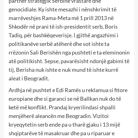
partner strategjik Serbinë vrastare dhe
genocidiale. Ky ishte mesazhi i nënshkrimit të
marrëveshjes Rama-Meta më 1 prill 2013 në
Shkodër në prani të ish-presidentit serb, Boris
Tadiq, për bashkëqeverisje. I gjithë angazhimi i
politikanëve serbë atëherë dhe sot ishte ta
rrëzonin Sali Berishën nga pushteti e ta eleminonin
atë politikisht. Sepse, pavarësisht ndonjë gabimi të
tij, Berisha nuk ishte e nuk mund të ishte kurrë
aleat i Beogradit.
Ardhja në pushtet e Edi Ramës u reklamua si fitore
europiane dhe si garanci se në Ballkan nuk do të
ketë më konflikt. Prandaj kryerilindasi shpalli
menjëherë aleancën me Beogradin. Vizitoi
kryeqytetin serb ende pa u tharë gjaku i 13 mijë
shqiptarëve të masakruar dhe pa u riparuar e