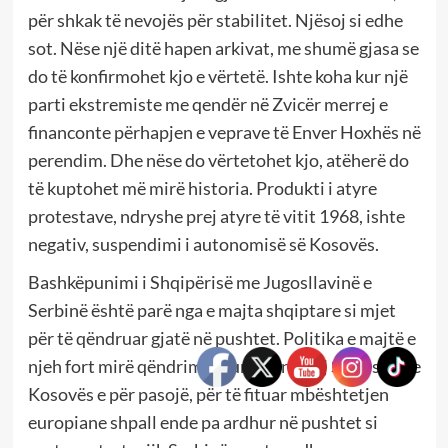
për shkak të nevojës për stabilitet. Njësoj si edhe
sot. Nëse një ditë hapen arkivat, me shumë gjasa se
do të konfirmohet kjo e vërtetë. Ishte koha kur një
parti ekstremiste me qendër në Zvicër merrej e
financonte përhapjen e veprave të Enver Hoxhës në
perendim. Dhe nëse do vërtetohet kjo, atëherë do
të kuptohet më mirë historia. Produkti i atyre
protestave, ndryshe prej atyre të vitit 1968, ishte
negativ, suspendimi i autonomisë së Kosovës.
Bashkëpunimi i Shqipërisë me Jugosllavinë e
Serbinë është parë nga e majta shqiptare si mjet
për të qëndruar gjatë në pushtet. Politika e majtë e
njeh fort mirë qëndrimin europian ndaj Serbisë dhe
Kosovës e për pasojë, për të fituar mbështetjen
europiane shpall ende pa ardhur në pushtet si