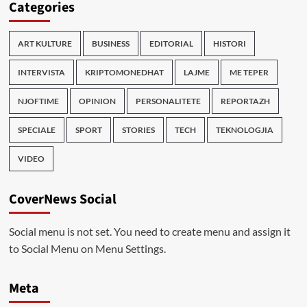
Categories
ART KULTURE
BUSINESS
EDITORIAL
HISTORI
INTERVISTA
KRIPTOMONEDHAT
LAJME
ME TEPER
NJOFTIME
OPINION
PERSONALITETE
REPORTAZH
SPECIALE
SPORT
STORIES
TECH
TEKNOLOGJIA
VIDEO
CoverNews Social
Social menu is not set. You need to create menu and assign it
to Social Menu on Menu Settings.
Meta