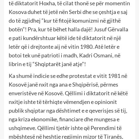
të diktatorit Hoxha, të cilat thonë se për momentin
Kosova duhet të jetë nën Serbi dhe se çeshtja e saj
do të zgjidhej “kur të fitojë komunizmi në gjithë
botën”! Pra, kur të bëhet halla dajë! Jusuf Gërvalla
e pati kundërshtuar këtë ide të diktatorit në një
letër që i drejtonte aij në vitin 1980. Atë letër e
botoi tek unë patrioti i madh, Kadri Osmani, në
librin e tij “Shqiptarët janë atje”!
Ka shumë indicie se edhe protestat e vitit 1981 në
Kosovë janë nxit nga ana e Shqipërisë, përmes
enveristëve në Kosovë. Qëllimi i diktatorit në këtë
nxitje ishte të tërhiqte vëmendjen e opinionit
publik shqiptar nga dështimet e e qeverisjes së tij,
nga kriza ekonomike, financiare dhe mungesa e
ushqimeve. Qëllimi tjetër ishte që Perendimi të
mbështesë në heshtje regjimin mizor të Tiranës,