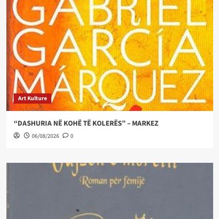
Art Kulture
“DASHURIA NË KOHË TË KOLERËS” – MARKEZ
06/08/2026
0