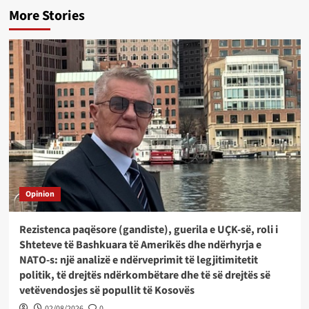
More Stories
Opinion
Rezistenca paqësore (gandiste), guerila e UÇK-së, roli i
Shteteve të Bashkuara të Amerikës dhe ndërhyrja e
NATO-s: një analizë e ndërveprimit të legjitimitetit
politik, të drejtës ndërkombëtare dhe të së drejtës së
vetëvendosjes së popullit të Kosovës
02/08/2026
0