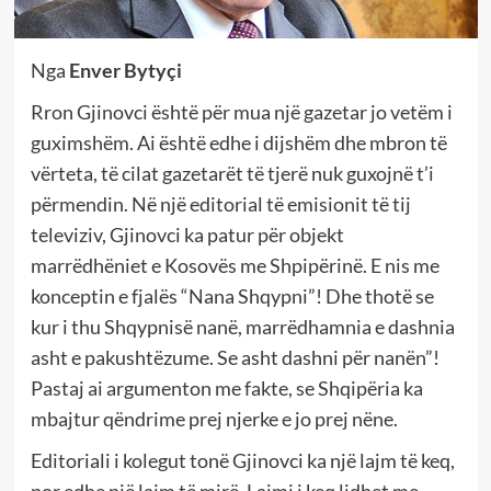
Nga
Enver Bytyçi
Rron Gjinovci është për mua një gazetar jo vetëm i
guximshëm. Ai është edhe i dijshëm dhe mbron të
vërteta, të cilat gazetarët të tjerë nuk guxojnë t’i
përmendin. Në një editorial të emisionit të tij
televiziv, Gjinovci ka patur për objekt
marrëdhëniet e Kosovës me Shpipërinë. E nis me
konceptin e fjalës “Nana Shqypni”! Dhe thotë se
kur i thu Shqypnisë nanë, marrëdhamnia e dashnia
asht e pakushtëzume. Se asht dashni për nanën”!
Pastaj ai argumenton me fakte, se Shqipëria ka
mbajtur qëndrime prej njerke e jo prej nëne.
Editoriali i kolegut tonë Gjinovci ka një lajm të keq,
por edhe një lajm të mirë. Lajmi i keq lidhet me