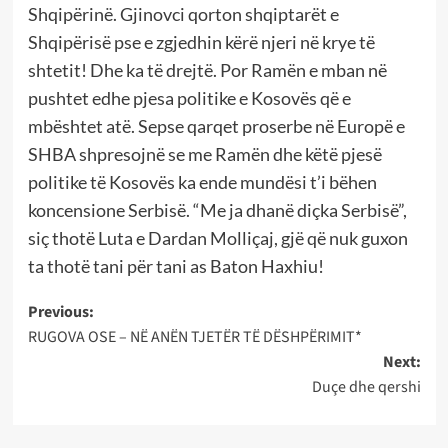
Shqipërinë. Gjinovci qorton shqiptarët e
Shqipërisë pse e zgjedhin kërë njeri në krye të
shtetit! Dhe ka të drejtë. Por Ramën e mban në
pushtet edhe pjesa politike e Kosovës që e
mbështet atë. Sepse qarqet proserbe në Europë e
SHBA shpresojnë se me Ramën dhe këtë pjesë
politike të Kosovës ka ende mundësi t’i bëhen
koncensione Serbisë. “Me ja dhanë diçka Serbisë”,
siç thotë Luta e Dardan Molliçaj, gjë që nuk guxon
ta thotë tani për tani as Baton Haxhiu!
Post
Previous:
RUGOVA OSE – NË ANËN TJETËR TË DËSHPËRIMIT*
navigation
Next:
Duçe dhe qershi