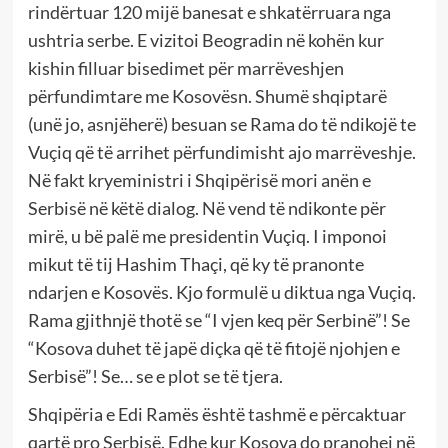
rindërtuar 120 mijë banesat e shkatërruara nga
ushtria serbe. E vizitoi Beogradin në kohën kur
kishin filluar bisedimet për marrëveshjen
përfundimtare me Kosovësn. Shumë shqiptarë
(unë jo, asnjëherë) besuan se Rama do të ndikojë te
Vuçiq që të arrihet përfundimisht ajo marrëveshje.
Në fakt kryeministri i Shqipërisë mori anën e
Serbisë në këtë dialog. Në vend të ndikonte për
mirë, u bë palë me presidentin Vuçiq. I imponoi
mikut të tij Hashim Thaçi, që ky të pranonte
ndarjen e Kosovës. Kjo formulë u diktua nga Vuçiq.
Rama gjithnjë thotë se “I vjen keq për Serbinë”! Se
“Kosova duhet të japë diçka që të fitojë njohjen e
Serbisë”! Se… se e plot se të tjera.
Shqipëria e Edi Ramës është tashmë e përcaktuar
qartë pro Serbisë. Edhe kur Kosova do pranohej në