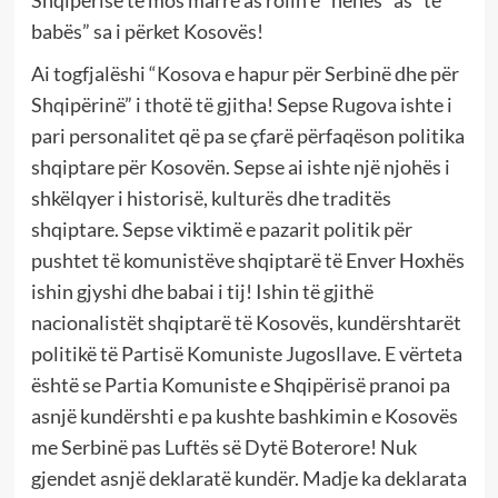
babës” sa i përket Kosovës!
Ai togfjalëshi “Kosova e hapur për Serbinë dhe për
Shqipërinë” i thotë të gjitha! Sepse Rugova ishte i
pari personalitet që pa se çfarë përfaqëson politika
shqiptare për Kosovën. Sepse ai ishte një njohës i
shkëlqyer i historisë, kulturës dhe traditës
shqiptare. Sepse viktimë e pazarit politik për
pushtet të komunistëve shqiptarë të Enver Hoxhës
ishin gjyshi dhe babai i tij! Ishin të gjithë
nacionalistët shqiptarë të Kosovës, kundërshtarët
politikë të Partisë Komuniste Jugosllave. E vërteta
është se Partia Komuniste e Shqipërisë pranoi pa
asnjë kundërshti e pa kushte bashkimin e Kosovës
me Serbinë pas Luftës së Dytë Boterore! Nuk
gjendet asnjë deklaratë kundër. Madje ka deklarata