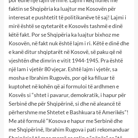
faktin se Shqipëria ka luajtur me Kosovën për
interesat e pushtetit të politikanëve të saj! Lajmi i
mirë është se qytetarët e Kosovës tashmë e dinë
këtë fakt. Por se Shqipëria ka luajtur bixhoz me
Kosovën, në fakt nuk është lajm i ri. Këtë e dinë dhe
e kanë ditur shqiptarët në Kosovë, së paku që në
vjeshtën dhe dimrin e vitit 1944-1945. Pra është
një lam i vjetër 80 vjeçar. Eshtë lajm i vjetër, sa
mosha e Ibrahim Rugovës, por që ka filluar të
kuptohet në kohën që ai formuloi të ardhmen e
Kosvës si “shtet i pavarur, demokratik, i hapur për
Serbinë dhe për Shqipërinë, si dhe në aleancë të
përhershme me Shtetet e Bashkuara të Amerikës”!
Me atë formulë “Kosova e hapur me Serbinë dhe
me Shqipërinë, Ibrahim Rugova i pati rekomanduar
Shqipërisë të mos marrë as rolin e “nënës” as “të