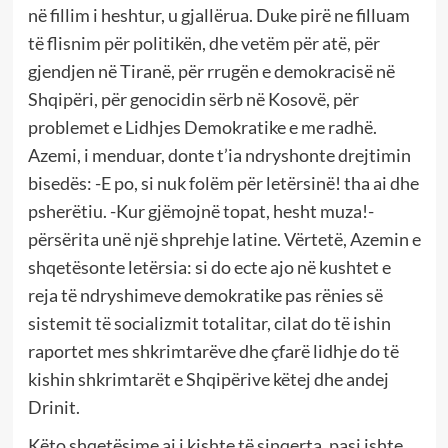
në fillim i heshtur, u gjallërua. Duke pirë ne filluam
të flisnim për politikën, dhe vetëm për atë, për
gjendjen në Tiranë, për rrugën e demokracisë në
Shqipëri, për genocidin sërb në Kosovë, për
problemet e Lidhjes Demokratike e me radhë.
Azemi, i menduar, donte t’ia ndryshonte drejtimin
bisedës: -E po, si nuk folëm për letërsinë! tha ai dhe
psherëtiu. -Kur gjëmojnë topat, hesht muza!-
përsërita unë një shprehje latine. Vërtetë, Azemin e
shqetësonte letërsia: si do ecte ajo në kushtet e
reja të ndryshimeve demokratike pas rënies së
sistemit të socializmit totalitar, cilat do të ishin
raportet mes shkrimtarëve dhe çfarë lidhje do të
kishin shkrimtarët e Shqipërive këtej dhe andej
Drinit.
Këto shqetësime ai i kishte të sinqerta, pasi ishte