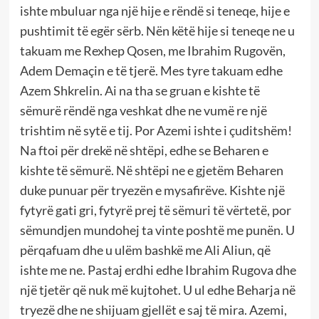
ishte mbuluar nga një hije e rëndë si teneqe, hije e
pushtimit të egër sërb. Nën këtë hije si teneqe ne u
takuam me Rexhep Qosen, me Ibrahim Rugovën,
Adem Demaçin e të tjerë. Mes tyre takuam edhe
Azem Shkrelin. Ai na tha se gruan e kishte të
sëmurë rëndë nga veshkat dhe ne vumë re një
trishtim në sytë e tij. Por Azemi ishte i çuditshëm!
Na ftoi për drekë në shtëpi, edhe se Beharen e
kishte të sëmurë. Në shtëpi ne e gjetëm Beharen
duke punuar për tryezën e mysafirëve. Kishte një
fytyrë gati gri, fytyrë prej të sëmuri të vërtetë, por
sëmundjen mundohej ta vinte poshtë me punën. U
përqafuam dhe u ulëm bashkë me Ali Aliun, që
ishte me ne. Pastaj erdhi edhe Ibrahim Rugova dhe
një tjetër që nuk më kujtohet. U ul edhe Beharja në
tryezë dhe ne shijuam gjellët e saj të mira. Azemi,