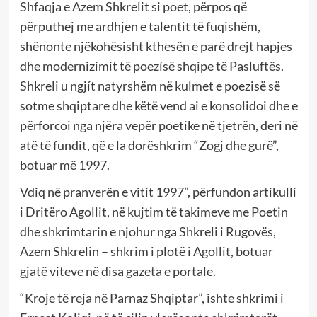
Shfaqja e Azem Shkrelit si poet, përpos që
përputhej me ardhjen e talentit të fuqishëm,
shënonte njëkohësisht kthesën e parë drejt hapjes
dhe modernizimit të poezísë shqipe të Pasluftës.
Shkreli u ngjít natyrshëm në kulmet e poezisë së
sotme shqiptare dhe këtë vend ai e konsolidoi dhe e
përforcoi nga njëra vepër poetike në tjetrën, deri në
atë të fundit, që e la dorëshkrim “Zogj dhe gurë”,
botuar më 1997.
Vdiq në pranverën e vitit 1997”, përfundon artikulli
i Dritëro Agollit, në kujtim të takimeve me Poetin
dhe shkrimtarin e njohur nga Shkreli i Rugovës,
Azem Shkrelin – shkrim i plotë i Agollit, botuar
gjatë viteve në disa gazeta e portale.
“Kroje të reja në Parnaz Shqiptar”, ishte shkrimi i