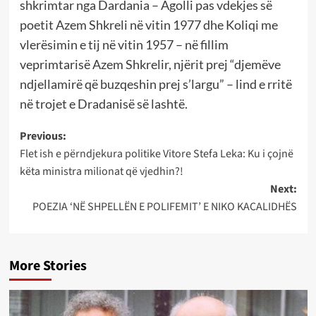
shkrimtar nga Dardania – Agolli pas vdekjes së
poetit Azem Shkreli në vitin 1977 dhe Koliqi me
vlerësimin e tij në vitin 1957 – në fillim
veprimtarisë Azem Shkrelir, njërit prej “djemëve
ndjellamirë që buzqeshin prej s’largu” – lind e rritë
në trojet e Dradanisë së lashtë.
Post
Previous:
Flet ish e përndjekura politike Vitore Stefa Leka: Ku i çojnë
navigation
këta ministra milionat që vjedhin?!
Next:
POEZIA ‘NË SHPELLËN E POLIFEMIT’ E NIKO KACALIDHËS
More Stories