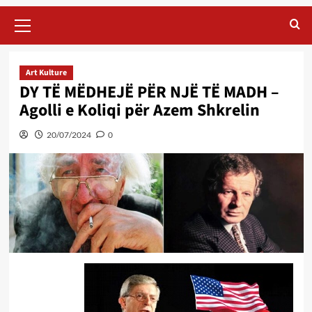
Primary
Menu
Art Kulture
DY TË MËDHEJË PËR NJË TË MADH –
Agolli e Koliqi për Azem Shkrelin
20/07/2024
0