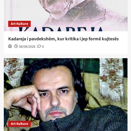
Art Kulture
Kadareja i pavdekshëm, kur kritika i jep formë kujtesës
08/08/2026
0
Art Kulture