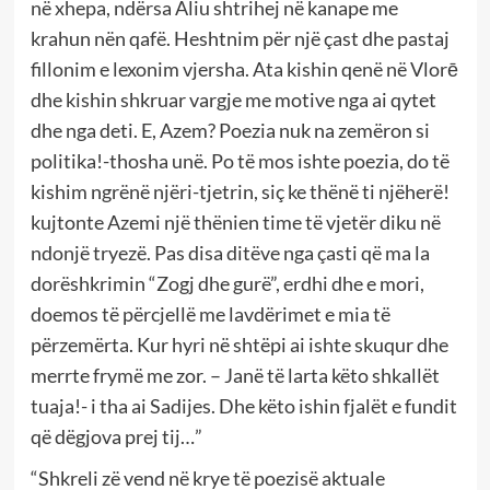
në xhepa, ndërsa Aliu shtrihej në kanape me
krahun nën qafë. Heshtnim për një çast dhe pastaj
fillonim e lexonim vjersha. Ata kishin qenë në Vlorē
dhe kishin shkruar vargje me motive nga ai qytet
dhe nga deti. E, Azem? Poezia nuk na zemëron si
politika!-thosha unë. Po të mos ishte poezia, do të
kishim ngrënë njëri-tjetrin, siç ke thënë ti njëherë!
kujtonte Azemi një thënien time të vjetër diku në
ndonjë tryezë. Pas disa ditëve nga çasti që ma la
dorëshkrimin “Zogj dhe gurë”, erdhi dhe e mori,
doemos të përcjellë me lavdërimet e mia të
përzemërta. Kur hyri në shtëpi ai ishte skuqur dhe
merrte frymë me zor. – Janë të larta këto shkallët
tuaja!- i tha ai Sadijes. Dhe këto ishin fjalët e fundit
që dëgjova prej tij…”
“Shkreli zë vend në krye të poezisë aktuale