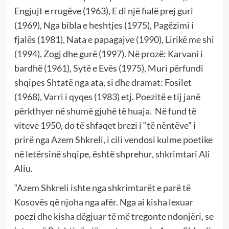
Engjujt e rrugëve (1963), E di një fialë prej guri
(1969), Nga bibla e heshtjes (1975), Pagëzimi i
fjalës (1981), Nata e papagajve (1990), Lirikë me shi
(1994), Zogj dhe gurë (1997). Në prozë: Karvani i
bardhë (1961), Sytë e Evës (1975), Muri përfundi
shqipes Shtatë nga ata, si dhe dramat: Fosilet
(1968), Varri i qyqes (1983) etj. Poezitë e tij janë
përkthyer në shumë gjuhë të huaja. Në fund të
viteve 1950, do të shfaqet brezi i “të nëntëve” i
prirë nga Azem Shkreli, i cili vendosi kulme poetike
në letërsinë shqipe, është shprehur, shkrimtari Ali
Aliu.
“Azem Shkreli ishte nga shkrimtarët e parë të
Kosovës që njoha nga afër. Nga ai kisha lexuar
poezi dhe kisha dëgjuar të më tregonte ndonjëri, se