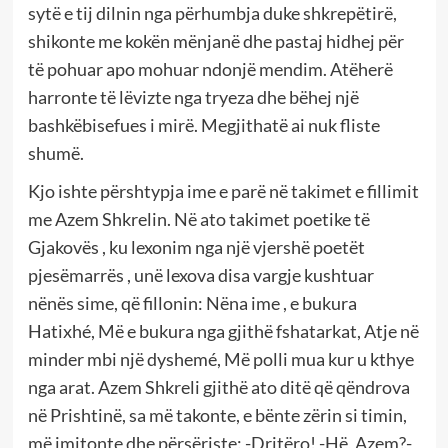
sytë e tij dilnin nga përhumbja duke shkrepëtirë,
shikonte me kokën mënjanë dhe pastaj hidhej për
të pohuar apo mohuar ndonjë mendim. Atëherë
harronte të lëvizte nga tryeza dhe bëhej një
bashkëbisefues i mirë. Megjithatë ai nuk fliste
shumë.
Kjo ishte përshtypja ime e parë në takimet e fillimit
me Azem Shkrelin. Në ato takimet poetike të
Gjakovës , ku lexonim nga një vjershë poetët
pjesëmarrës , unë lexova disa vargje kushtuar
nënës sime, që fillonin: Nëna ime , e bukura
Hatixhé, Më e bukura nga gjithë fshatarkat, Atje në
minder mbi një dyshemé, Më polli mua kur u kthye
nga arat. Azem Shkreli gjithë ato ditë që qëndrova
në Prishtinë, sa më takonte, e bënte zërin si timin,
më imitonte dhe përsëriste: -Dritëro! -Hë, Azem?-