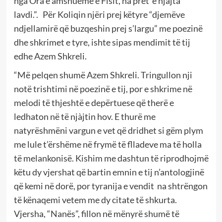
nga Ora e amshueme e Fisit, na pret e njàjta
lavdi.”. Për Koliqin njëri prej këtyre “djemëve
ndjellamirë që buzqeshin prej s’largu” me poezinë
dhe shkrimet e tyre, ishte sipas mendimit të tij
edhe Azem Shkreli.
“Më pelqen shumë Azem Shkreli. Tringullon nji
notë trishtimi në poezinë e tij, por e shkrime në
melodi të thjeshtë e depërtuese që therë e
ledhaton në të njàjtin hov. E thurë me
natyrëshmëni vargun e vet që dridhet si gëm plym
me lule t’ërshëme në frymë të flladeve ma të holla
të melankonisë. Kishim me dashtun të riprodhojmë
këtu dy vjershat që bartin emnin e tij n’antologjinë
që kemi në dorë, por tyranija e vendit na shtrëngon
të kënaqemi vetem me dy citate të shkurta.
Vjersha, “Nanës”, fillon në mënyrë shumë të