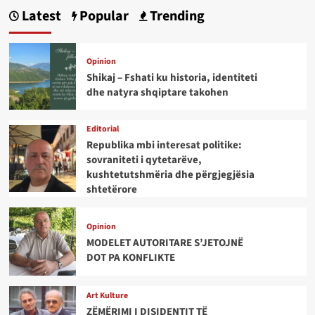
Latest
Popular
Trending
Opinion
Shikaj – Fshati ku historia, identiteti
dhe natyra shqiptare takohen
Editorial
Republika mbi interesat politike:
sovraniteti i qytetarëve,
kushtetutshmëria dhe përgjegjësia
shtetërore
Opinion
MODELET AUTORITARE S’JETOJNË
DOT PA KONFLIKTE
Art Kulture
ZËMËRIMI I DISIDENTIT TË