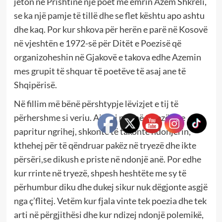
jeton në Prishtinë një poet me emrin Azem Shkreli,
se ka një pamje të tillë dhe se flet kështu apo ashtu
dhe kaq. Por kur shkova për herën e parë në Kosovë
në vjeshtën e 1972-së për Ditët e Poezisë që
organizoheshin në Gjakovë e takova edhe Azemin
mes grupit të shquar të poetëve të asaj ane të
Shqipërisë.
Në fillim më bënë përshtypje lëvizjet e tij të
përhershme si veriu. Ai ulej pak në tryezë dhe
papritur ngrihej, shkonte të takonte ndonjërin,
kthehej për të qëndruar pakëz në tryezë dhe ikte
përsëri,se dikush e priste në ndonjë anë. Por edhe
kur rrinte në tryezë, shpesh heshtëte me sy të
përhumbur diku dhe dukej sikur nuk dëgjonte asgjë
nga ç’flitej. Vetëm kur fjala vinte tek poezia dhe tek
arti në përgjithësi dhe kur ndizej ndonjë polemikë,