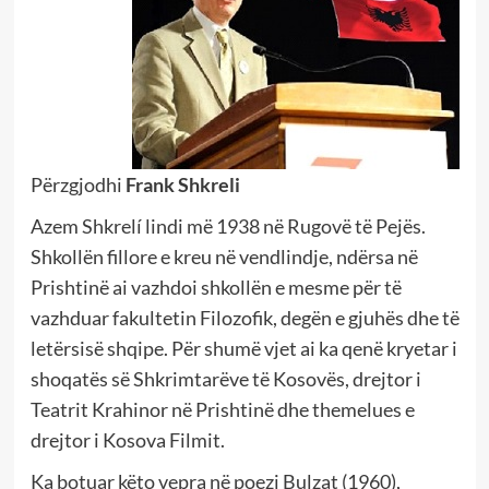
Përzgjodhi
Frank Shkreli
Azem Shkrelí lindi më 1938 në Rugovë të Pejës.
Shkollën fillore e kreu në vendlindje, ndërsa në
Prishtinë ai vazhdoi shkollën e mesme për të
vazhduar fakultetin Filozofik, degën e gjuhës dhe të
letërsisë shqipe. Për shumë vjet ai ka qenë kryetar i
shoqatës së Shkrimtarëve të Kosovës, drejtor i
Teatrit Krahinor në Prishtinë dhe themelues e
drejtor i Kosova Filmit.
Ka botuar këto vepra në poezi Bulzat (1960),