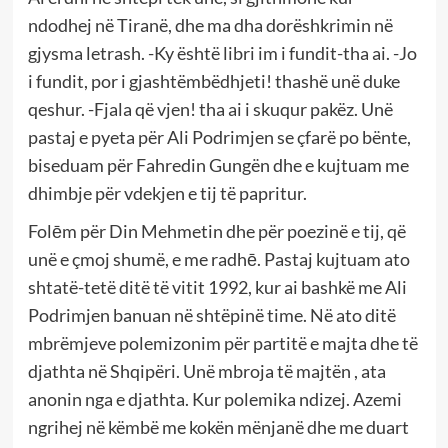
ndodhej në Tiranë, dhe ma dha dorëshkrimin në
gjysma letrash. -Ky është libri im i fundit-tha ai. -Jo
i fundit, por i gjashtëmbëdhjeti! thashë unë duke
qeshur. -Fjala që vjen! tha ai i skuqur pakëz. Unë
pastaj e pyeta për Ali Podrimjen se çfarë po bënte,
biseduam për Fahredin Gungën dhe e kujtuam me
dhimbje për vdekjen e tij të papritur.
Folēm për Din Mehmetin dhe për poezinë e tij, që
unë e çmoj shumë, e me radhē. Pastaj kujtuam ato
shtatë-tetë ditë të vitit 1992, kur ai bashkë me Ali
Podrimjen banuan në shtëpinë time. Në ato ditë
mbrëmjeve polemizonim për partitë e majta dhe të
djathta në Shqipëri. Unë mbroja të majtën , ata
anonin nga e djathta. Kur polemika ndizej. Azemi
ngrihej në këmbë me kokën mënjanë dhe me duart