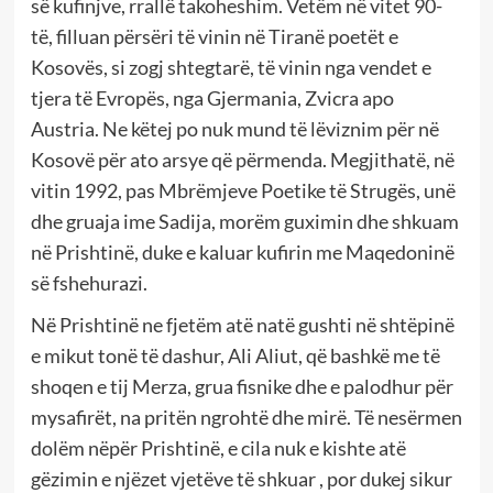
së kufinjve, rrallë takoheshim. Vetëm në vitet 90-
të, filluan përsëri të vinin në Tiranë poetët e
Kosovës, si zogj shtegtarë, të vinin nga vendet e
tjera të Evropës, nga Gjermania, Zvicra apo
Austria. Ne këtej po nuk mund të lëviznim për në
Kosovë për ato arsye që përmenda. Megjithatë, në
vitin 1992, pas Mbrëmjeve Poetike të Strugës, unë
dhe gruaja ime Sadija, morëm guximin dhe shkuam
në Prishtinë, duke e kaluar kufirin me Maqedoninë
së fshehurazi.
Në Prishtinë ne fjetëm atë natë gushti në shtëpinë
e mikut tonë të dashur, Ali Aliut, që bashkë me të
shoqen e tij Merza, grua fisnike dhe e palodhur për
mysafirët, na pritën ngrohtë dhe mirë. Të nesërmen
dolëm nëpër Prishtinë, e cila nuk e kishte atë
gëzimin e njëzet vjetëve të shkuar , por dukej sikur