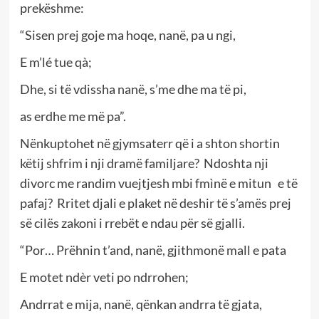
prekëshme:
“Sisen prej goje ma hoqe, nanë, pa u ngi,
E m’lé tue qà;
Dhe, si të vdissha nanë, s’me dhe ma të pi,
as erdhe me më pa”.
Nënkuptohet në gjymsaterr që i a shton shortin
këtij shfrim i nji dramë familjare? Ndoshta nji
divorc me randim vuejtjesh mbi fmìnë e mitun e të
pafaj? Rritet djali e plaket në deshir të s’amës prej
së cilës zakoni i rrebët e ndau për së gjalli.
“Por… Prëhnin t’and, nanë, gjithmonë mall e pata
E motet ndèr veti po ndrrohen;
Andrrat e mija, nanë, qënkan andrra të gjata,