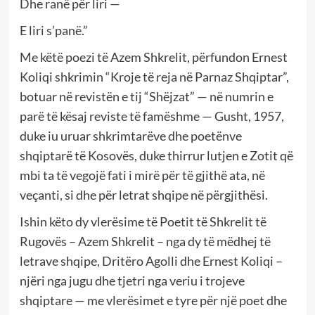
Dhe ranë për liri —
E liri s’panë.”
Me këtë poezi të Azem Shkrelit, përfundon Ernest
Koliqi shkrimin “Kroje të reja në Parnaz Shqiptar”,
botuar në revistën e tij “Shëjzat” — në numrin e
parë të kësaj reviste të famëshme — Gusht, 1957,
duke iu uruar shkrimtarëve dhe poetënve
shqiptarë të Kosovës, duke thirrur lutjen e Zotit që
mbi ta të vegojë fati i mirë për të gjithë ata, në
veçanti, si dhe për letrat shqipe në përgjithësi.
Ishin këto dy vlerësime të Poetit të Shkrelit të
Rugovës – Azem Shkrelit – nga dy të mëdhej të
letrave shqipe, Dritëro Agolli dhe Ernest Koliqi –
njëri nga jugu dhe tjetri nga veriu i trojeve
shqiptare — me vlerësimet e tyre për një poet dhe