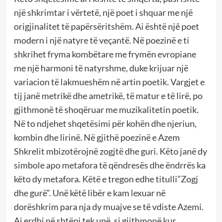
një shkrimtar i vërtetë, një poet i shquar me një
origjinalitet të papërsëritshëm. Ai është njê poet
modern i një natyre të veçantë. Në poezinë e ti
shkrihet fryma kombëtare me frymën evropiane
me një harmoni të natyrshme, duke krijuar një
variacion të lakmueshëm në artin poetik. Vargjet e
tij janë metrikë dhe ametrikë, të matur e të lirë, po
gjithmonë të shoqëruar me muzikalitetin poetik.
Në to ndjehet shqetësimi për kohën dhe njeriun,
kombin dhe lirinë. Në gjithë poezinë e Azem
Shkrelit mbizotërojnë zogjtë dhe guri. Këto janë dy
simbole apo metafora të qëndresës dhe ëndrrës ka
këto dy metafora. Këtë e tregon edhe titulli”Zogj
dhe gurë”. Unë këtë libër e kam lexuar në
dorëshkrim para nja dy muajve se të vdiste Azemi.
Ai erdhi në shtëpi tek unë, si gjithmonë kur