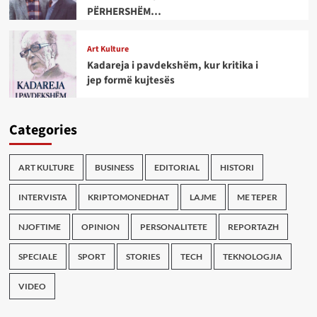
PËRHERSHËM…
Art Kulture
Kadareja i pavdekshëm, kur kritika i
jep formë kujtesës
Categories
ART KULTURE
BUSINESS
EDITORIAL
HISTORI
INTERVISTA
KRIPTOMONEDHAT
LAJME
ME TEPER
NJOFTIME
OPINION
PERSONALITETE
REPORTAZH
SPECIALE
SPORT
STORIES
TECH
TEKNOLOGJIA
VIDEO