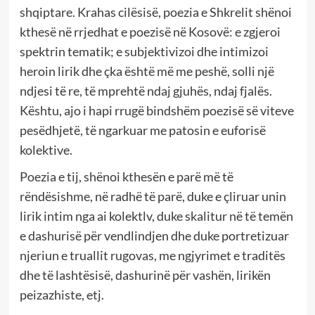
shqiptare. Krahas cilësisë, poezia e Shkrelit shënoi
kthesë në rrjedhat e poezisë në Kosovë: e zgjeroi
spektrin tematik; e subjektivizoi dhe intimizoi
heroin lirik dhe çka është më me peshë, solli një
ndjesi të re, të mprehtë ndaj gjuhës, ndaj fjalës.
Kështu, ajo i hapi rrugë bindshëm poezisë së viteve
pesëdhjetë, të ngarkuar me patosin e euforisë
kolektive.
Poezia e tij, shënoi kthesën e parë më të
rëndësishme, në radhë të parë, duke e çliruar unin
lirik intim nga ai kolektlv, duke skalitur në të temën
e dashurisë për vendlindjen dhe duke portretizuar
njeriun e truallit rugovas, me ngjyrimet e traditës
dhe të lashtësisë, dashurinë për vashën, lirikën
peizazhiste, etj.