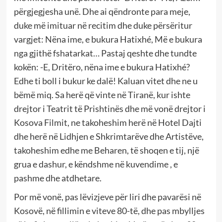
përgjegjesha unë. Dhe ai qëndronte para meje,
duke më imituar në recitim dhe duke përsëritur
vargjet: Nëna ime, e bukura Hatixhé, Më e bukura
nga gjithë fshatarkat… Pastaj qeshte dhe tundte
kokën: -E, Dritëro, nëna ime e bukura Hatixhé?
Edhe ti boll i bukur ke dalë! Kaluan vitet dhe ne u
bëmë miq. Sa herë që vinte në Tiranë, kur ishte
drejtor i Teatrit të Prishtinës dhe më vonë drejtor i
Kosova Filmit, ne takoheshim herë në Hotel Dajti
dhe herë në Lidhjen e Shkrimtarëve dhe Artistëve,
takoheshim edhe me Beharen, të shoqen e tij, një
grua e dashur, e këndshme në kuvendime , e
pashme dhe atdhetare.
Por më vonë, pas lëvizjeve për liri dhe pavarësi në
Kosovë, në fillimin e viteve 80-të, dhe pas mbylljes