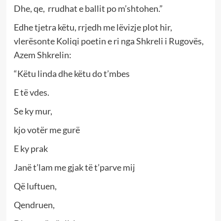
Dhe, qe, rrudhat e ballit po m’shtohen.”
Edhe tjetra këtu, rrjedh me lëvizje plot hir,
vlerësonte Koliqi poetin e ri nga Shkreli i Rugovës,
Azem Shkrelin:
“Këtu linda dhe këtu do t’mbes
E të vdes.
Se ky mur,
kjo votër me gurë
E ky prak
Janë t’lam me gjak të t’parve mij
Që luftuen,
Qendruen,