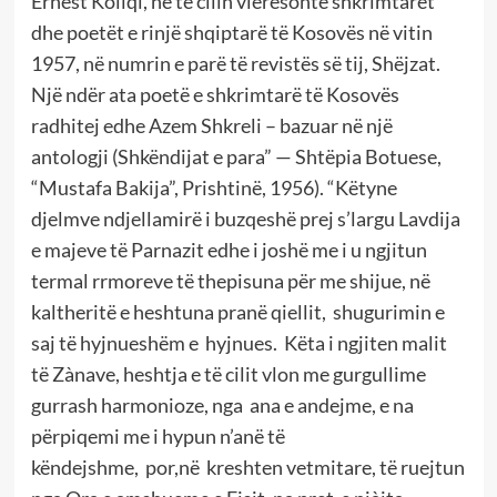
Ernest Koliqi, në të cilin vlerësonte shkrimtarët
dhe poetët e rinjë shqiptarë të Kosovës në vitin
1957, në numrin e parë të revistës së tij, Shëjzat.
Një ndër ata poetë e shkrimtarë të Kosovës
radhitej edhe Azem Shkreli – bazuar në një
antologji (Shkëndijat e para” — Shtëpia Botuese,
“Mustafa Bakija”, Prishtinë, 1956). “Këtyne
djelmve ndjellamirë i buzqeshë prej s’largu Lavdija
e majeve të Parnazit edhe i joshë me i u ngjitun
termal rrmoreve të thepisuna për me shijue, në
kaltheritë e heshtuna pranë qiellit, shugurimin e
saj të hyjnueshëm e hyjnues. Këta i ngjiten malit
të Zànave, heshtja e të cilit vlon me gurgullime
gurrash harmonioze, nga ana e andejme, e na
përpiqemi me i hypun n’anë të
këndejshme, por,në kreshten vetmitare, të ruejtun