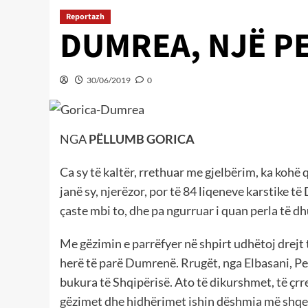
Reportazh
DUMREA, NJË PE
30/06/2019
0
NGA
PËLLUMB GORICA
Ca sy të kaltër, rrethuar me gjelbërim, ka kohë 
janë sy, njerëzor, por të 84 liqeneve karstike
çaste mbi to, dhe pa ngurruar i quan perla të d
Me gëzimin e parrëfyer në shpirt udhëtoj drejt t
herë të parë Dumrenë. Rrugët, nga Elbasani, Peq
bukura të Shqipërisë. Ato të dikurshmet, të çrre
gëzimet dhe hidhërimet ishin dëshmia më shqet