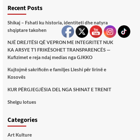
Recent Posts
Shikaj – Fshati ku historia, identiteti dhe natyra
shqiptare takohen
NJË DREJTËSI QË VEPRON ME INTEGRITET NUK
KA ARSYE T’I FRIKËSOHET TRANSPARENCËS —
Kufizimet e reja ndaj medias nga GJKKO
Kujtojmë sakrificën e familjes Lleshi për lirinë e
Kosovës
KUR PËRGJEGJËSIA DEL NGA SHINAT E TRENIT
Shelgu lotues
Categories
Art Kulture