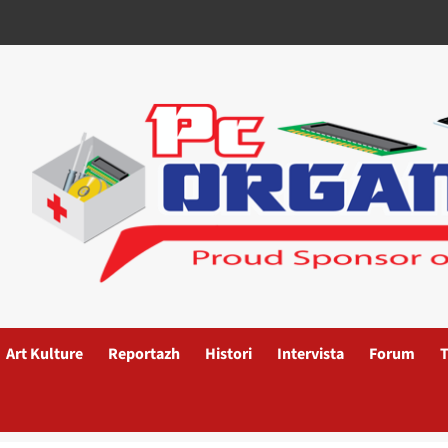
Art Kulture
Reportazh
Histori
Intervista
Forum
T