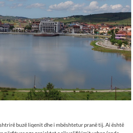
 shtrirë buzë liqenit dhe i mbështetur pranë tij. Ai është
 përfituar nga projektet e rikualifikimit urban (ende