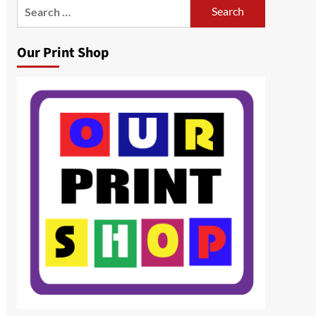
Search
for:
Our Print Shop