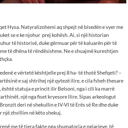
qet Hysa. Natyralizohemi aq shpejt në bisedën e vyer me
uket se e ke njohur prej kohësh. Ai, si një historian
uhur të historisë, duke gërmuar për të kaluarën për të
, me të dhëna të rëndësishme. Ne e shuajmë kureshtjen
thçka.
bedenë e vërtetë kështjelle prej 8 ha- të thotë Shefqeti? –
tësinë e saj shtrihej një qytezë ilire, e cila fsheh thesare
është statuja e princit ilir Belsoni, nga i cili ka marrë
rthinët, një nga fiset kryesore Ilire. Sipas arkeologut
Bronzit deri në shekullin e IV-VI të Erës së Re dhe duke
r një zhvillim në këto shekuj.
renë me të tjera fakte nga shumatorja e ngjarjeve, të