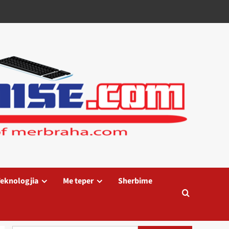
eknologjia
Me teper
Sherbime