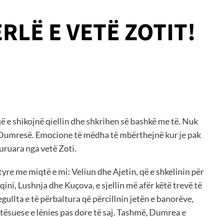
RLË E VETË ZOTIT!
që e shikojnë qiellin dhe shkrihen së bashkë me të. Nuk
 të Dumresë. Emocione të mëdha të mbërthejnë kur je pak
huruara nga vetë Zoti.
yre me miqtë e mi: Veliun dhe Ajetin, që e shkelinin për
ini, Lushnja dhe Kuçova, e sjellin më afër këtë trevë të
gullta e të përbaltura që përcillnin jetën e banorëve,
ësuese e lënies pas dore të saj. Tashmë, Dumrea e