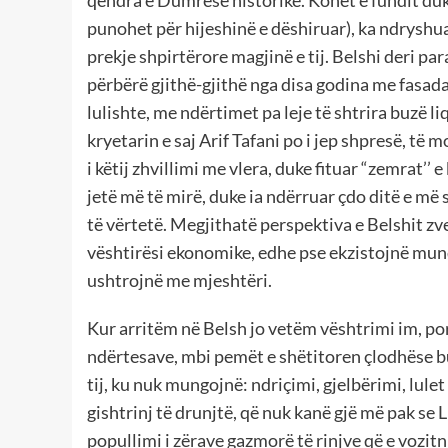
punohet për hijeshinë e dëshiruar), ka ndryshua
prekje shpirtërore magjinë e tij. Belshi deri pa
përbërë gjithë-gjithë nga disa godina me fasada
lulishte, me ndërtimet pa leje të shtrira buzë l
kryetarin e saj Arif Tafani po i jep shpresë, të m
i këtij zhvillimi me vlera, duke fituar “zemrat’’ 
jetë më të mirë, duke ia ndërruar çdo ditë e m
të vërtetë. Megjithatë perspektiva e Belshit zv
vështirësi ekonomike, edhe pse ekzistojnë mund
ushtrojnë me mjeshtëri.
Kur arritëm në Belsh jo vetëm vështrimi im, por
ndërtesave, mbi pemët e shëtitoren çlodhëse buz
tij, ku nuk mungojnë: ndriçimi, gjelbërimi, lulet 
gishtrinj të drunjtë, që nuk kanë gjë më pak se 
popullimi i zërave gazmorë të rinjve që e vozit