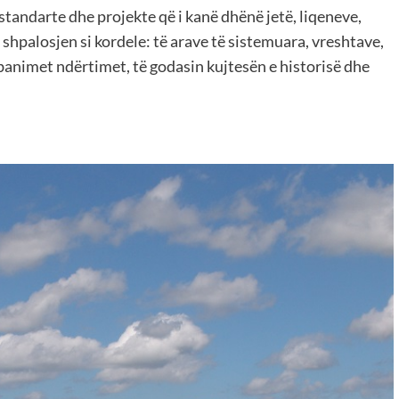
 standarte dhe projekte që i kanë dhënë jetë, liqeneve,
shpalosjen si kordele: të arave të sistemuara, vreshtave,
banimet ndërtimet, të godasin kujtesën e historisë dhe