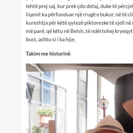
lehtë prej saj, kur prek çdo detaj, duke të përcj
liqenit ka përfunduar një rrugë e bukur, në të cili
kureshtja për këtë qytezë piktoreske të sjell në
më parë, që këtu në Belsh, të ndërtohej kryeqytet
bust, ashtu si i ka hije.
Takim me historinë