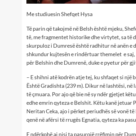
Me studiuesin Shefqet Hysa
Të parin që takojmë në Belsh është mjeku, Shef
të, me fragmentet historike dhe virtytet, sa të d
skurpuloz i Dumresë është radhitur në anën e d
shkundur kujtesën e rindërtuar themelet e saj
për Belshin dhe Dumrenë, duke e pyetur për gji
– E shihni atë kodrën atje tej, ku shfaqet si një 
Është Gradishta (239 m). Dikur në lashtësi, në lar
të çmuara. Por ajo që bie në sy ndër gjetjet këtu, 
edhe emrin qyteza e Belshit. Këtu kanë jetuar Pa
Neritan Ceka, ajo i përket periudhës së vonë të 
qenë në afërsi të rrugës Egnatia, qyteza ka pasu
E ndërkohë ai nisi ta pasurojë rrëfimin për Dum