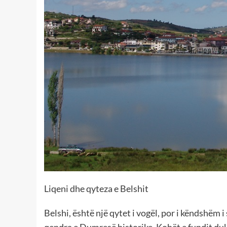
Liqeni dhe qyteza e Belshit
Belshi, është një qytet i vogël, por i këndshëm i
qendra e Dumresë historike. Kohët e fundit duke