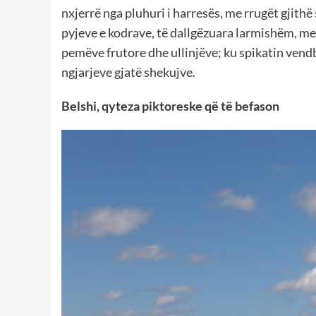
nxjerrë nga pluhuri i harresës, me rrugët gjithë
pyjeve e kodrave, të dallgëzuara larmishëm, me 
pemëve frutore dhe ullinjëve; ku spikatin vend
ngjarjeve gjatë shekujve.
Belshi, qyteza piktoreske që të befason