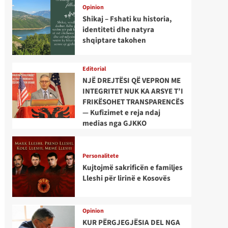
Opinion
Shikaj – Fshati ku historia,
identiteti dhe natyra
shqiptare takohen
Editorial
NJË DREJTËSI QË VEPRON ME
INTEGRITET NUK KA ARSYE T’I
FRIKËSOHET TRANSPARENCËS
— Kufizimet e reja ndaj
medias nga GJKKO
Personalitete
Kujtojmë sakrificën e familjes
Lleshi për lirinë e Kosovës
Opinion
KUR PËRGJEGJËSIA DEL NGA