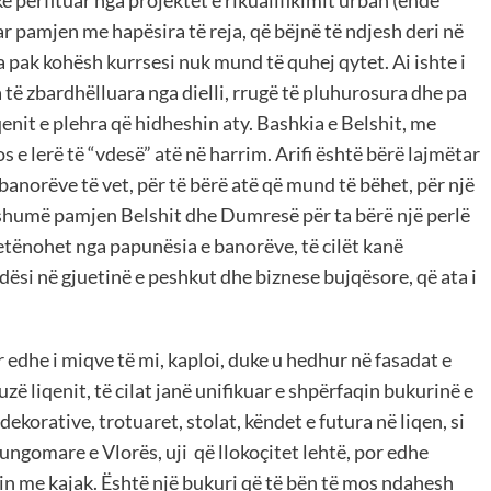
r pamjen me hapësira të reja, që bëjnë të ndjesh deri në
ra pak kohësh kurrsesi nuk mund të quhej qytet. Ai ishte i
 të zbardhëlluara nga dielli, rrugë të pluhurosura dhe pa
iqenit e plehra që hidheshin aty. Bashkia e Belshit, me
os e lerë të “vdesë” atë në harrim. Arifi është bërë lajmëtar
e banorëve të vet, për të bërë atë që mund të bëhet, për një
ë shumë pamjen Belshit dhe Dumresë për ta bërë një perlë
etënohet nga papunësia e banorëve, të cilët kanë
ësi në gjuetinë e peshkut dhe biznese bujqësore, që ata i
 edhe i miqve të mi, kaploi, duke u hedhur në fasadat e
ë liqenit, të cilat janë unifikuar e shpërfaqin bukurinë e
dekorative, trotuaret, stolat, këndet e futura në liqen, si
Lungomare e Vlorës, uji që llokoçitet lehtë, por edhe
nin me kajak. Është një bukuri që të bën të mos ndahesh