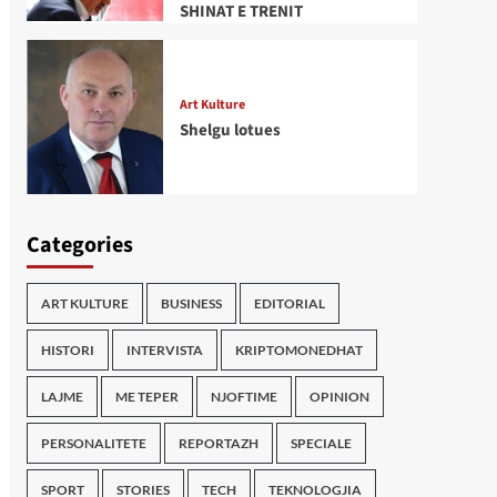
SHINAT E TRENIT
Art Kulture
Shelgu lotues
Categories
ART KULTURE
BUSINESS
EDITORIAL
HISTORI
INTERVISTA
KRIPTOMONEDHAT
LAJME
ME TEPER
NJOFTIME
OPINION
PERSONALITETE
REPORTAZH
SPECIALE
SPORT
STORIES
TECH
TEKNOLOGJIA