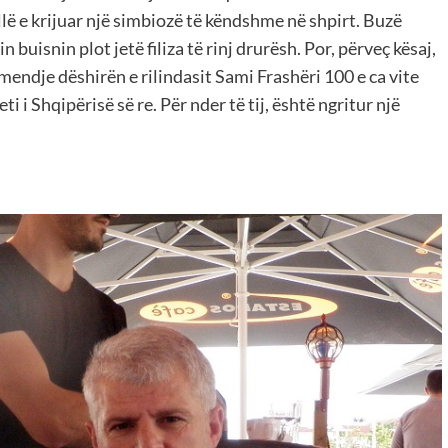
ellë e krijuar një simbiozë të këndshme në shpirt. Buzë
n buisnin plot jetë filiza të rinj drurësh. Por, përveç kësaj,
 mendje dëshirën e rilindasit Sami Frashëri 100 e ca vite
i i Shqipërisë së re. Për nder të tij, është ngritur një