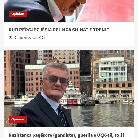
Opinion
KUR PËRGJEGJËSIA DEL NGA SHINAT E TRENIT
07/08/2026
0
Opinion
Rezistenca paqësore (gandiste), guerila e UÇK-së, roli i