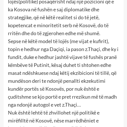
lojës(politike) posaqërisht ndaj një pozicioni që e
ka Kosova në fushën e saj diplomatike dhe
strategjike, që në këtë realitet si do të jetë,
kopetencat e minoritetit serb në Kosovë, do të
rritën dhe do të zgjerohen edhe më shumë.
Sepse në këtë model të lojës (me vijat e kufirit),
topin e hedhur nga Daçiqi, ia pason z.Thaçi, dhe ky i
fundit, duke e hedhur jashtë vijave të fushës pranë
këmbëve të Putinit, kësaj duhet ti shtohen edhe
masat ndëshkuese ndaj këtij ekzibicioni të tillë, që
mundëson deri te ndonjë penallti ekzekutimi
kundër portës së Kosovës, por nuk është e
çuditshme se kjo portë e pret rrezikun më të madh
nga ndonjë autogol e vet z.Thaçi…
Nuk është lehtë të zhvillohet një politikë e
mirëfilltë në Kosovë, nëse marrëdhëniet e