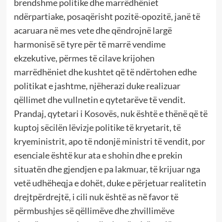
brendshme politike dhe marrëdhëniet
ndërpartiake, posaqërisht pozitë-opozitë, janë të
acaruara në mes vete dhe qëndrojnë largë
harmonisë së tyre për të marrë vendime
ekzekutive, përmes të cilave krijohen
marrëdhëniet dhe kushtet që të ndërtohen edhe
politikat e jashtme, njëherazi duke realizuar
qëllimet dhe vullnetin e qytetarëve të vendit.
Prandaj, qytetari i Kosovës, nuk është e thënë që të
kuptoj sëcilën lëvizje politike të kryetarit, të
kryeministrit, apo të ndonjë ministri të vendit, por
esenciale është kur ata e shohin dhe e prekin
situatën dhe gjendjen e pa lakmuar, të krijuar nga
vetë udhëheqja e dohët, duke e përjetuar realitetin
drejtpërdrejtë, i cili nuk është as në favor të
përmbushjes së qëllimëve dhe zhvillimëve