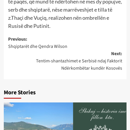
të paqës, që mund të ndërtohen në mes dy popujve,
serb dhe shqiptarë, nëse marrëveshjet e tilla të
z.Thaçi dhe Vuçiq, realizohen nën ombrellën e
Rusisë dhe Putinit.
Post
Previous:
Shqiptarët dhe Qendra Wilson
navigation
Next:
Tentim-shantazhimet e Serbisë ndaj Faktorit
Ndërkombëtar kundër Kosovës
More Stories