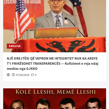
Editorial
NJË DREJTËSI QË VEPRON ME INTEGRITET NUK KA ARSYE
T’I FRIKËSOHET TRANSPARENCËS — Kufizimet e reja ndaj
medias nga GJKKO
07/08/2026
0