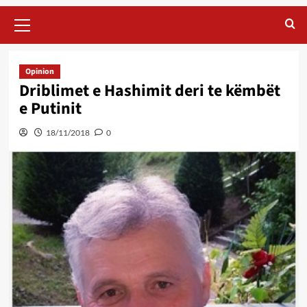
Primary
Menu
Opinion
Driblimet e Hashimit deri te këmbët
e Putinit
18/11/2018
0