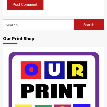
Search
for:
Our Print Shop