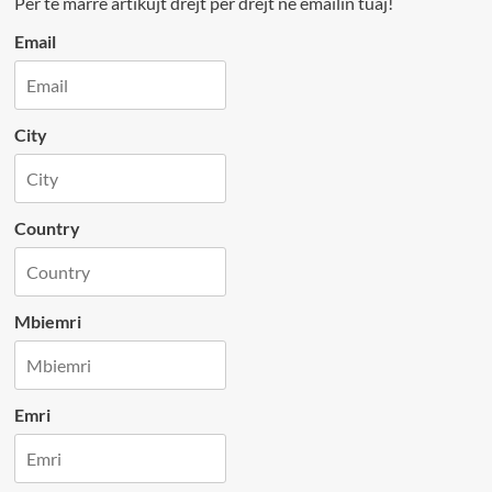
Per te marre artikujt drejt per drejt ne emailin tuaj!
Email
City
Country
Mbiemri
Emri