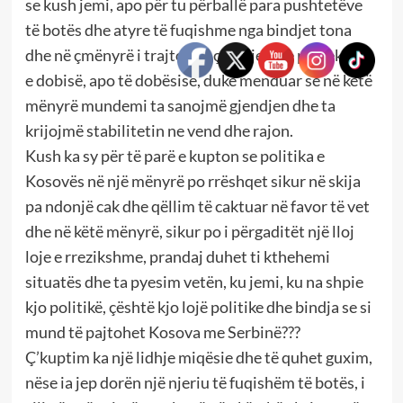
se kush jemi, apo për tu përballë para pushtetëve
të botës dhe atyre të fuqishme nga bindjet tona
dhe në çmënyrë i trajtojmë çështjet me pretekstin
e dobisë, apo të dobësisë, duke menduar se në këtë
mënyrë mundemi ta sanojmë gjendjen dhe ta
krijojmë stabilitetin ne vend dhe rajon.
Kush ka sy për të parë e kupton se politika e
Kosovës në një mënyrë po rrëshqet sikur në skija
pa ndonjë cak dhe qëllim të caktuar në favor të vet
dhe në këtë mënyrë, sikur po i përgaditët një lloj
loje e rrezikshme, prandaj duhet ti kthehemi
situatës dhe ta pyesim vetën, ku jemi, ku na shpie
kjo politikë, çështë kjo lojë politike dhe bindja se si
mund të pajtohet Kosova me Serbinë???
Ç’kuptim ka një lidhje miqësie dhe të quhet guxim,
nëse ia jep dorën një njeriu të fuqishëm të botës, i