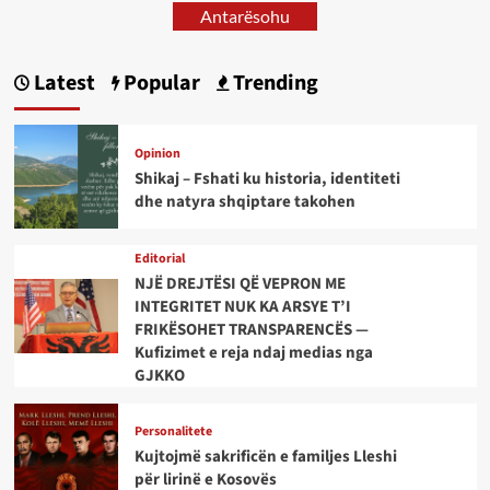
Antarësohu
Latest
Popular
Trending
Opinion
Shikaj – Fshati ku historia, identiteti
dhe natyra shqiptare takohen
Editorial
NJË DREJTËSI QË VEPRON ME
INTEGRITET NUK KA ARSYE T’I
FRIKËSOHET TRANSPARENCËS —
Kufizimet e reja ndaj medias nga
GJKKO
Personalitete
Kujtojmë sakrificën e familjes Lleshi
për lirinë e Kosovës