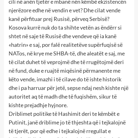
cili në anën tjetër e mbanë nën këmbë ekzistencën
njerëzore edhe në vendin e vet? Dhe cilat vende
kanë përfituar prej Rusisë, përveq Serbisë?
Kosova kurrë nuk do ta shihte vetën as ëndërr si
shtet në saje të Rusisë dhe vendeve që ia kanë
«hatrin» e saj, por falë realitetëve supërfuqisë së
NATos, në krye me SHBA-të, dhe aleatët e saj, me
të cilat duhet të veprojmë dhe të rrugëtojmë deri
në fund, duke e ruajtë miqësinë përmanente me
këto vende, imazhi i të cilave do të ishte historik
dhe i pa harruar për jetë, sepse ndaj nesh kishte një
autoritet aq të madh dhe të fuqishëm, sikur të
kishte prejadhje hyjnore.
Driblimet politike të Hashimit deri te këmbët e
Putinit, janë driblime jo të thjeshta që i tejkalojnë
të tjerët, por që edhe i tejkalojnë rregullat e