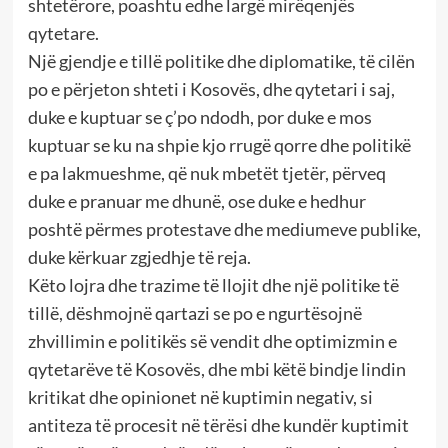
shtetërore, poashtu edhe largë mirëqenjës
qytetare.
Një gjendje e tillë politike dhe diplomatike, të cilën
po e përjeton shteti i Kosovës, dhe qytetari i saj,
duke e kuptuar se ç’po ndodh, por duke e mos
kuptuar se ku na shpie kjo rrugë qorre dhe politikë
e pa lakmueshme, që nuk mbetët tjetër, përveq
duke e pranuar me dhunë, ose duke e hedhur
poshtë përmes protestave dhe mediumeve publike,
duke kërkuar zgjedhje të reja.
Këto lojra dhe trazime të llojit dhe një politike të
tillë, dëshmojnë qartazi se po e ngurtësojnë
zhvillimin e politikës së vendit dhe optimizmin e
qytetarëve të Kosovës, dhe mbi këtë bindje lindin
kritikat dhe opinionet në kuptimin negativ, si
antiteza të procesit në tërësi dhe kundër kuptimit