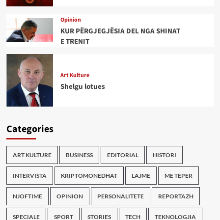
Opinion
KUR PËRGJEGJËSIA DEL NGA SHINAT
E TRENIT
Art Kulture
Shelgu lotues
Categories
ART KULTURE
BUSINESS
EDITORIAL
HISTORI
INTERVISTA
KRIPTOMONEDHAT
LAJME
ME TEPER
NJOFTIME
OPINION
PERSONALITETE
REPORTAZH
SPECIALE
SPORT
STORIES
TECH
TEKNOLOGJIA