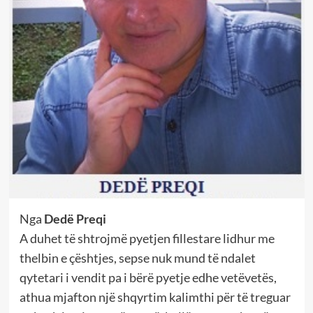
Nga
Dedë Preqi
A duhet të shtrojmë pyetjen fillestare lidhur me
thelbin e çështjes, sepse nuk mund të ndalet
qytetari i vendit pa i bërë pyetje edhe vetëvetës,
athua mjafton një shqyrtim kalimthi për të treguar