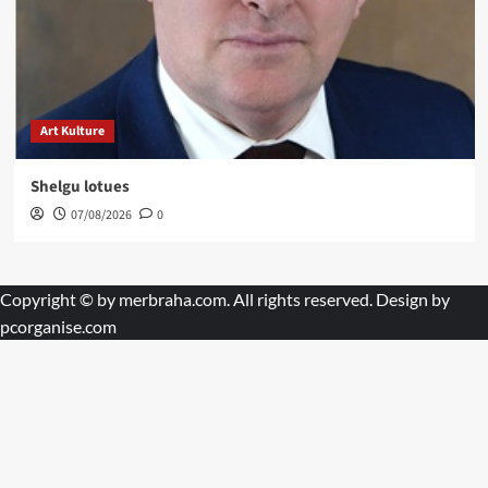
Art Kulture
Shelgu lotues
07/08/2026
0
Copyright © by
merbraha.com
. All rights reserved. Design by
pcorganise.com