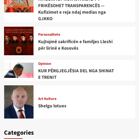
FRIKËSOHET TRANSPARENCËS —
Kufizimet e reja ndaj medias nga
GJKKO
Personalitete
Kujtojmë sakrificën e familjes Lleshi
për lirinë e Kosovës
Opinion
KUR PËRGJEGJËSIA DEL NGA SHINAT
E TRENIT
Art Kulture
Shelgu lotues
Categories