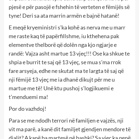
pjesë e për pasojë e fshehin të verteten e fëmijës së
tyne! Deri sa ata marrin armën e bajnë hatanë!
E meqë kryeministri s’ka kohë as nerva me u marr
me raste kaq të papërfillshme, iu kthehena pak
elementve thelborë që dolën nga kjo ngjarje e
randë: Vajza asht martue 13 vjeç!!! Ose ka shkue te
shpia e burrit te saj që 13 vjeç, se mua s’ma rrok
fare arsyeja, edhe ne skutat ma te largta të saj që
nji fëmijë 13 vjeç me ia dhanë dikujt për me u
martue me të! Unë ktu pushoj s’logjikuemi e
t’menduemi ma!
Por do vazhdoj!
Para se me ndodh terrori në familjen e vajzës, nji
vit ma parë, a kanë dit familjet gjendjen mendore të
djalit? A kanë ba martesë në bashki? Sa vjeç ka qenë