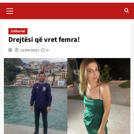
Primary
Menu
Editorial
Drejtësi që vret femra!
12/09/2021
0