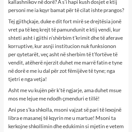
kallashnikov në dorë? A s’i hapi kush dosjet e ktij
personi me ia kqyr bamat për të cilat ishte prangos?
Tej gjithçkaje, duke e dit fort mirë se drejtësia jonë
vret pa të keq krejt të pamundunit e ktij vendi, kur
shteti asht i gjithi n’shërbim t’krimit dhe të aferave
korruptive, kur asnji institucion nuk funksionon
per qytetarët, veç asht në sherbim të t’fortëve të
vendit, atëherë njerzit duhet me marrë fatin e tyne
në dorë e me iu dal për zot fëmijëve të tyne; nga
tjetri e nga vetja!
Asht me vu kujèn për k’të ngjarje, ama duhet msue
mos me lejue me ndodh çmenduri e tillë!
Ani pse s’ka shkolla, msoni vajzat së pari të lexojnë
libra e masanej të kqyrin me u martue! Msoni ta
kerkojne shkollimin dhe edukimin si mjetin e vetem