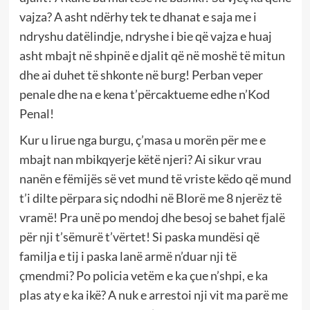
vajza? A asht ndërhy tek te dhanat e saja me i
ndryshu datëlindje, ndryshe i bie që vajza e huaj
asht mbajt në shpinë e djalit që në moshë të mitun
dhe ai duhet të shkonte në burg! Perban veper
penale dhe na e kena t’përcaktueme edhe n’Kod
Penal!
Kur u lirue nga burgu, ç’masa u morën për me e
mbajt nan mbikqyerje këtë njeri? Ai sikur vrau
nanën e fëmijës së vet mund të vriste këdo që mund
t’i dilte përpara siç ndodhi në Blorë me 8 njerëz të
vramë! Pra unë po mendoj dhe besoj se bahet fjalë
për nji t’sëmurë t’vërtet! Si paska mundësi që
familja e tij i paska lanë armë n’duar nji të
çmendmi? Po policia vetëm e ka çue n’shpi, e ka
plas aty e ka ikë? A nuk e arrestoi nji vit ma parë me