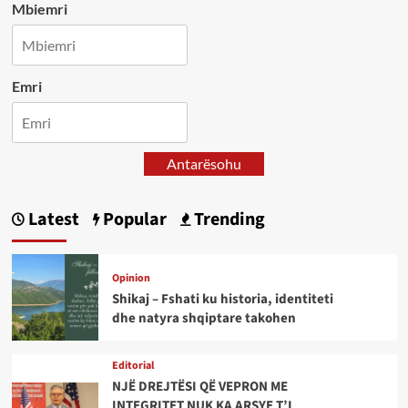
Mbiemri
Emri
Antarësohu
Latest
Popular
Trending
Opinion
Shikaj – Fshati ku historia, identiteti
dhe natyra shqiptare takohen
Editorial
NJË DREJTËSI QË VEPRON ME
INTEGRITET NUK KA ARSYE T’I