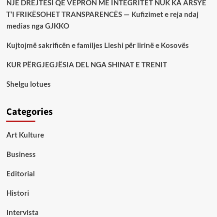
NJË DREJTËSI QË VEPRON ME INTEGRITET NUK KA ARSYE
T’I FRIKËSOHET TRANSPARENCËS — Kufizimet e reja ndaj
medias nga GJKKO
Kujtojmë sakrificën e familjes Lleshi për lirinë e Kosovës
KUR PËRGJEGJËSIA DEL NGA SHINAT E TRENIT
Shelgu lotues
Categories
Art Kulture
Business
Editorial
Histori
Intervista