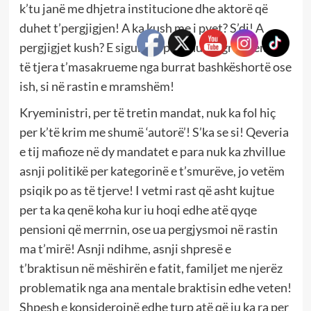
k’tu janë me dhjetra institucione dhe aktorë që
duhet t’pergjigjen! A ka kush me i pyet? S’di! A
pergjigjet kush? E sigurt, si per shumë gra e femna
të tjera t’masakrueme nga burrat bashkëshortë ose
ish, si në rastin e mramshëm!
Kryeministri, per të tretin mandat, nuk ka fol hiç
per k’të krim me shumë ‘autorë’! S’ka se si! Qeveria
e tij mafioze në dy mandatet e para nuk ka zhvillue
asnji politikë per kategorinë e t’smurëve, jo vetëm
psiqik po as të tjerve! I vetmi rast që asht kujtue
per ta ka qenë koha kur iu hoqi edhe atë qyqe
pensioni që merrnin, ose ua pergjysmoi në rastin
ma t’mirë! Asnji ndihme, asnji shpresë e
t’braktisun në mëshirën e fatit, familjet me njerëz
problematik nga ana mentale braktisin edhe veten!
Shpesh e konsiderojnë edhe turp atë që iu ka ra per