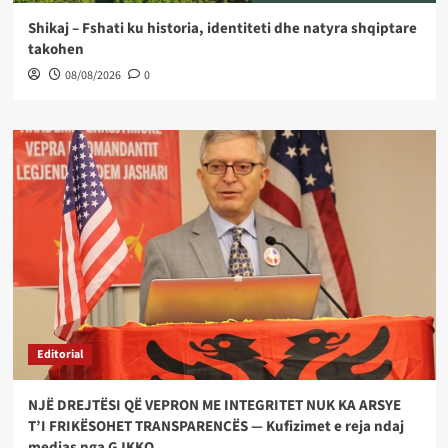
Shikaj – Fshati ku historia, identiteti dhe natyra shqiptare
takohen
08/08/2026
0
Editorial
NJË DREJTËSI QË VEPRON ME INTEGRITET NUK KA ARSYE
T’I FRIKËSOHET TRANSPARENCËS — Kufizimet e reja ndaj
medias nga GJKKO