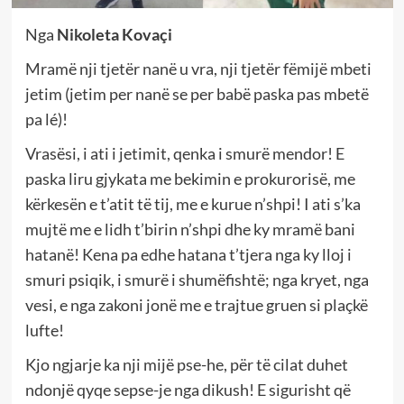
Nga
Nikoleta Kovaçi
Mramë nji tjetër nanë u vra, nji tjetër fëmijë mbeti
jetim (jetim per nanë se per babë paska pas mbetë
pa lé)!
Vrasësi, i ati i jetimit, qenka i smurë mendor! E
paska liru gjykata me bekimin e prokurorisë, me
kërkesën e t’atit të tij, me e kurue n’shpi! I ati s’ka
mujtë me e lidh t’birin n’shpi dhe ky mramë bani
hatanë! Kena pa edhe hatana t’tjera nga ky lloj i
smuri psiqik, i smurë i shumëfishtë; nga kryet, nga
vesi, e nga zakoni jonë me e trajtue gruen si plaçkë
lufte!
Kjo ngjarje ka nji mijë pse-he, për të cilat duhet
ndonjë qyqe sepse-je nga dikush! E sigurisht që