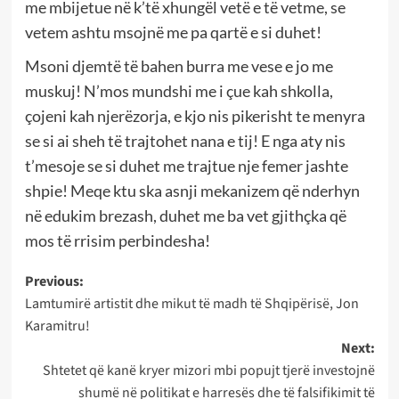
me mbijetue në k’të xhungël vetë e të vetme, se
vetem ashtu msojnë me pa qartë e si duhet!
Msoni djemtë të bahen burra me vese e jo me
muskuj! N’mos mundshi me i çue kah shkolla,
çojeni kah njerëzorja, e kjo nis pikerisht te menyra
se si ai sheh të trajtohet nana e tij! E nga aty nis
t’mesoje se si duhet me trajtue nje femer jashte
shpie! Meqe ktu ska asnji mekanizem që nderhyn
në edukim brezash, duhet me ba vet gjithçka që
mos të rrisim perbindesha!
Post
Previous:
Lamtumirë artistit dhe mikut të madh të Shqipërisë, Jon
navigation
Karamitru!
Next:
Shtetet që kanë kryer mizori mbi popujt tjerë investojnë
shumë në politikat e harresës dhe të falsifikimit të