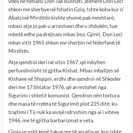
vdes në hetuesi Don Jak Bushati, atëherë Don Leci
shkon me sherbye në fshatin Gziq. Ishte koha kur n’
Abatcinë Mirditës kishte shumë pak meshtarë,
mbasi atje jo pak u arrestuen dhe u zhdukën, tue
mbetë edhe pa drejtues mbas Imz. Gjinit. Don Leci
mbas vitit 1965 shkon me sherbin në Nderfanë të
Mirditës.
Atje qendroi deri në vitin 1967, që mbyllen
perfundimisht të gjitha Kishat. Mbas mbylljes së
Kishave në Shqipni, erdhi dhe qendroi në Shkoder
deri me 17 Shtator 1976, që arrestohet nga
Sigurimi i shtetit komunist. Qendron nën tortura
dhe masa të rrebta të Sigurimit plot 225 ditë, ku
trajtimi i Tij nuk ka asnjë ndryshim nga ai i viteve
1946, me të gjitha barbarizmat e veta.
Gjoja se asht kenë takue me të arratisun, kur ishte