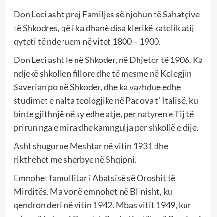
Don Leci asht prej Familjes së njohun të Sahatçive
të Shkodres, që i ka dhanë disa klerikë katolik atij
qyteti të nderuem në vitet 1800 – 1900.
Don Leci asht le në Shkoder, në Dhjetor të 1906. Ka
ndjekë shkollen fillore dhe të mesme në Kolegjin
Saverian po në Shkoder, dhe ka vazhdue edhe
studimet e nalta teologjike në Padova t’ Italisë, ku
binte gjithnjë në sy edhe atje, per natyren e Tij të
prirun nga e mira dhe kamngulja per shkollë e dije.
Asht shugurue Meshtar në vitin 1931 dhe
rikthehet me sherbye në Shqipni.
Emnohet famullitar i Abatsisë së Oroshit të
Mirditës. Ma vonë emnohet në Blinisht, ku
qendron deri në vitin 1942. Mbas vitit 1949, kur