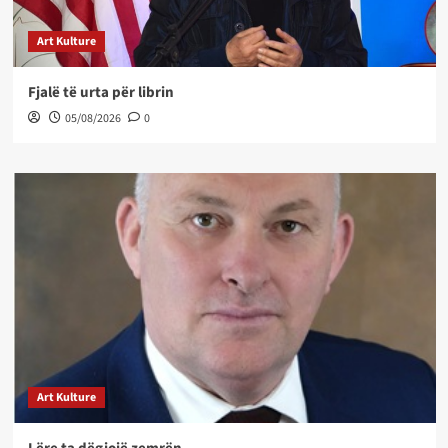
Art Kulture
Fjalë të urta për librin
05/08/2026
0
Art Kulture