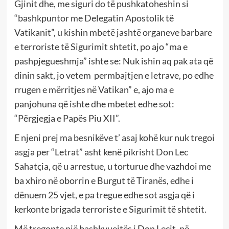
Gjinit dhe, me siguri do të pushkatoheshin si
“bashkpuntor me Delegatin Apostolik të
Vatikanit”, u kishin mbetë jashtë organeve barbare
e terroriste të Sigurimit shtetit, po ajo “ma e
pashpjegueshmja” ishte se: Nuk ishin aq pak ata që
dinin sakt, jo vetem permbajtjen e letrave, po edhe
rrugen e mërritjes në Vatikan” e, ajo ma e
panjohuna që ishte dhe mbetet edhe sot:
“Përgjegja e Papës Piu XII”.
E njeni prej ma besnikëve t’ asaj kohë kur nuk tregoi
asgja per “Letrat” asht kenë pikrisht Don Lec
Sahatçia, që u arrestue, u torturue dhe vazhdoi me
ba xhiro në oborrin e Burgut të Tiranës, edhe i
dënuem 25 vjet, e pa tregue edhe sot asgja që i
kerkonte brigada terroriste e Sigurimit të shtetit.
Më tregonte një bashkvuejtës i Don Lecit, në