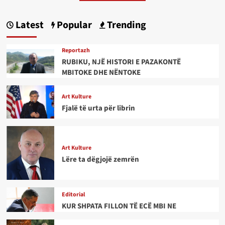
Latest
Popular
Trending
Reportazh
RUBIKU, NJË HISTORI E PAZAKONTË
MBITOKE DHE NËNTOKE
Art Kulture
Fjalë të urta për librin
Art Kulture
Lëre ta dëgjojë zemrën
Editorial
KUR SHPATA FILLON TË ECË MBI NE