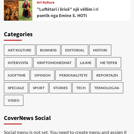
Art Kulture
”Luftëtari i lirisë” një vëllim i ri
poetik nga Emine S. HOTI
Categories
ART KULTURE
BUSINESS
EDITORIAL
HISTORI
INTERVISTA
KRIPTOMONEDHAT
LAJME
ME TEPER
NJOFTIME
OPINION
PERSONALITETE
REPORTAZH
SPECIALE
SPORT
STORIES
TECH
TEKNOLOGJIA
VIDEO
CoverNews Social
Social menu is not set. You need to create menu and assign it