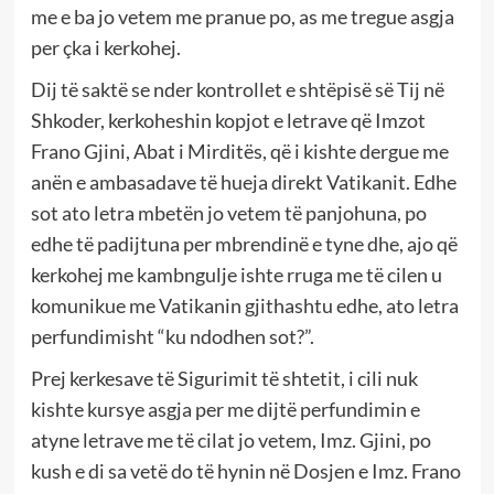
me e ba jo vetem me pranue po, as me tregue asgja
per çka i kerkohej.
Dij të saktë se nder kontrollet e shtëpisë së Tij në
Shkoder, kerkoheshin kopjot e letrave që Imzot
Frano Gjini, Abat i Mirditës, që i kishte dergue me
anën e ambasadave të hueja direkt Vatikanit. Edhe
sot ato letra mbetën jo vetem të panjohuna, po
edhe të padijtuna per mbrendinë e tyne dhe, ajo që
kerkohej me kambngulje ishte rruga me të cilen u
komunikue me Vatikanin gjithashtu edhe, ato letra
perfundimisht “ku ndodhen sot?”.
Prej kerkesave të Sigurimit të shtetit, i cili nuk
kishte kursye asgja per me dijtë perfundimin e
atyne letrave me të cilat jo vetem, Imz. Gjini, po
kush e di sa vetë do të hynin në Dosjen e Imz. Frano