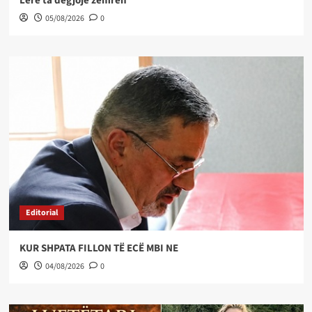
Lëre ta dëgjojë zemrën
05/08/2026
0
Editorial
KUR SHPATA FILLON TË ECË MBI NE
04/08/2026
0