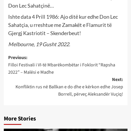
Don Lec Sahatçinë…
Ishte data 4 Prill 1986: Ajo ditë kur edhe Don Lec
Sahatçia, u rreshtue me Zamakët e Flamurit të
Gjergj Kastriotit – Skenderbeut!
Melbourne, 19 Gusht 2022.
Post
Previous:
Filloi Festivali i VI-të Mbarëkombëtar i Foklorit “Rapsha
navigation
2022” – Malësi e Madhe
Next:
Konfliktin rus në Ballkan e do dhe e kërkon edhe Josep
Borrell, përveç Aleksandër Vuçiq!
More Stories