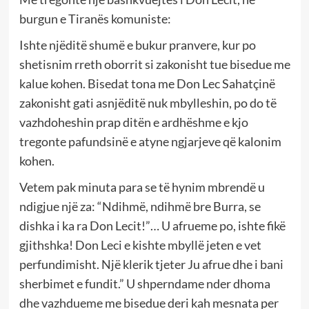
burgun e Tiranës komuniste:
Ishte njëditë shumë e bukur pranvere, kur po
shetisnim rreth oborrit si zakonisht tue bisedue me
kalue kohen. Bisedat tona me Don Lec Sahatçinë
zakonisht gati asnjëditë nuk mbylleshin, po do të
vazhdoheshin prap ditën e ardhëshme e kjo
tregonte pafundsinë e atyne ngjarjeve që kalonim
kohen.
Vetem pak minuta para se të hynim mbrendë u
ndigjue një za: “Ndihmë, ndihmë bre Burra, se
dishka i ka ra Don Lecit!”… U afrueme po, ishte fikë
gjithshka! Don Leci e kishte mbyllë jeten e vet
perfundimisht. Një klerik tjeter Ju afrue dhe i bani
sherbimet e fundit.” U shperndame nder dhoma
dhe vazhdueme me bisedue deri kah mesnata per