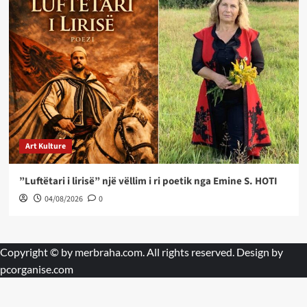
Art Kulture
”Luftëtari i lirisë” një vëllim i ri poetik nga Emine S. HOTI
04/08/2026
0
Copyright © by
merbraha.com
. All rights reserved. Design by
pcorganise.com