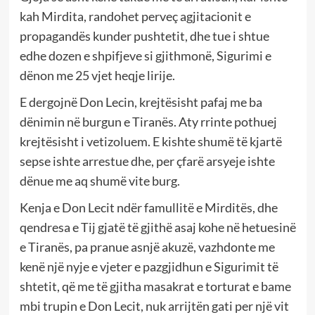
kah Mirdita, randohet perveç agjitacionit e
propagandës kunder pushtetit, dhe tue i shtue
edhe dozen e shpifjeve si gjithmonë, Sigurimi e
dënon me 25 vjet heqje lirije.
E dergojnë Don Lecin, krejtësisht pafaj me ba
dënimin në burgun e Tiranës. Aty rrinte pothuej
krejtësisht i vetizoluem. E kishte shumë të kjartë
sepse ishte arrestue dhe, per çfarë arsyeje ishte
dënue me aq shumë vite burg.
Kenja e Don Lecit ndër famullitë e Mirditës, dhe
qendresa e Tij gjatë të gjithë asaj kohe në hetuesinë
e Tiranës, pa pranue asnjë akuzë, vazhdonte me
kenë një nyje e vjeter e pazgjidhun e Sigurimit të
shtetit, që me të gjitha masakrat e torturat e bame
mbi trupin e Don Lecit, nuk arrijtën gati per një vit