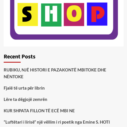
Recent Posts
RUBIKU, NJË HISTORI E PAZAKONTË MBITOKE DHE
NËNTOKE
Fjalë të urta për librin
Lëre ta dëgjojë zemrën
KUR SHPATA FILLON TË ECË MBI NE
”Luftëtari i lirisë” një vëllim i ri poetik nga Emine S. HOTI