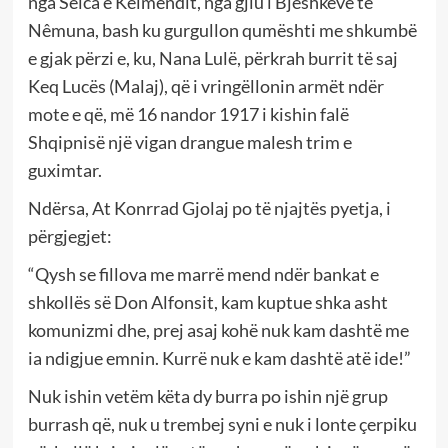
nga Selca e Kelmendit, nga gjiu i Bjeshkëve të
Nêmuna, bash ku gurgullon qumështi me shkumbë
e gjak përzi e, ku, Nana Lulë, përkrah burrit të saj
Keq Lucës (Malaj), që i vringëllonin armët ndër
mote e që, më 16 nandor 1917 i kishin falë
Shqipnisë një vigan drangue malesh trim e
guximtar.
Ndërsa, At Konrrad Gjolaj po të njajtës pyetja, i
përgjegjet:
“Qysh se fillova me marrë mend ndër bankat e
shkollës së Don Alfonsit, kam kuptue shka asht
komunizmi dhe, prej asaj kohë nuk kam dashtë me
ia ndigjue emnin. Kurrë nuk e kam dashtë atë ide!”
Nuk ishin vetëm këta dy burra po ishin një grup
burrash që, nuk u trembej syni e nuk i lonte çerpiku