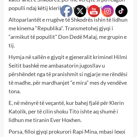
populli ndaj këtij kleriku aq shumë të pritun.
Altoparlantët e rrugëve të Shkodrës ishin të lidhun
me kinema “Republika”. Transmetohej gjyqi i
“armikut të popullit” Don Dedë Malaj, me grupin e
tij.
Hymja në sallën e gjyqit e gjeneralit kriminel Hilmi
Seitit bashkë me ambasatorin jugosllav u
përshëndet nga të pranishmit si ngjarje me rëndësi
të madhe, për mardhanjet “e mira” mes dy vendëve
tona.
E, në mënyrë të veçantë, kur bahej fjalë për Klerin
Katolik, per të cilin shoku Tito ishte aq shumë i
lidhun me tiranin Ever Hoxhen.
Porsa, filloi gjyqi prokurori Rapi Mina, mbasi lexoi