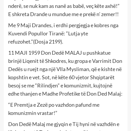
nderë, se nuk kam as nanë as babë, veç këte axhë!”
E shkreta Drande u mundue me e prekë n’ zemer!!
Me 9 Maji Drandes, i erdhi pergjegja e kobres nga
Kuvendi Popullor Tiranë: “Lutja yte
refuzohet.”(Dosja 2199).
11 MAJI 1959 Don Dedë MALAJ u pushkatue
brinjë Liqenit të Shkodres, ku gropa e Varrimit Don
Dedës u ruejt nga një Vlla Mysliman, që e kishte në
kopshtin e vet. Sot, në këte 60 vjetor Shqiptarët
besoj se me “Rilindjen” e komunizmit, kujtojnë
edhe thanjen e Madhe Profetike të Don Ded Malaj:
“E Premtja e Zezë po vazhdon pafund me
komunizmin vrastar!”
Don Dedë Malaj me gjyqin e Tij hyni në vazhdën e