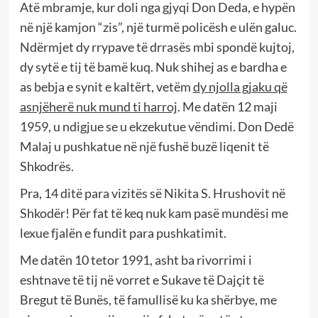
Atë mbramje, kur doli nga gjyqi Don Deda, e hypën
në një kamjon “zis”, një turmë policësh e ulën galuc.
Ndërmjet dy rrypave të drrasës mbi spondë kujtoj,
dy sytë e tij të bamë kuq. Nuk shihej as e bardha e
as bebja e synit e kaltërt, vetëm
dy njolla gjaku që
asnjëherë nuk mund ti harroj
. Me datën 12 maji
1959, u ndigjue se u ekzekutue vëndimi. Don Dedë
Malaj u pushkatue në një fushë buzë liqenit të
Shkodrës.
Pra, 14 ditë para vizitës së Nikita S. Hrushovit në
Shkodër! Për fat të keq nuk kam pasë mundësi me
lexue fjalën e fundit para pushkatimit.
Me datën 10 tetor 1991, asht ba rivorrimi i
eshtnave të tij në vorret e Sukave të Dajçit të
Bregut të Bunës, të famullisë ku ka shërbye, me