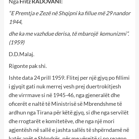
Nga
Fritz RADOVANI:
“E Premtja e Zezë në Shqipni ka fillue më 29 nandor
1944,
dhe ka me vazhdue derisa, të mbarojë komunizmi”.
(1959)
D.D.Malaj.
Rigonte pak shi.
Ishte data 24 prill 1959. Flitej per një gjyq po fillimi
i gjyqit gati nuk merrej vesh prej duertrokitjesh
dhe virrmave si në 1945-46, nga gjeneralët dhe
oficerët e naltë të Ministrisë së Mbrendshme të
ardhun nga Tirana për këtë gjyq, si dhe nga servilët
dhe rrogtarët e komitetëve, dhe nga një mori
agjentësh në sallë e jashta sallës të shpërndamë në
katër anët e Shkodrës, për me vërejtë si po reagon