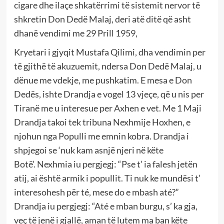
cigare dhe ilaçe shkatërrimi të sistemit nervor të
shkretin Don Dedë Malaj, deri atë ditë që asht
dhanë vendimi me 29 Prill 1959,
Kryetari i gjyqit Mustafa Qilimi, dha vendimin per
të gjithë të akuzuemit, ndersa Don Dedë Malaj, u
dënue me vdekje, me pushkatim. E mesa e Don
Dedës, ishte Drandja e vogel 13 vjeçe, që u nis per
Tiranë me u interesue per Axhen e vet. Me 1 Maji
Drandja takoi tek tribuna Nexhmije Hoxhen, e
njohun nga Populli me emnin kobra. Drandja i
shpjegoi se ‘nuk kam asnjë njeri në këte
Botë’. Nexhmia iu pergjegj: “Pse t’ ia falesh jetën
atij, ai është armik i popullit. Ti nuk ke mundësi t’
interesohesh për té, mese do e mbash até?”
Drandja iu pergjegj: “Até e mban burgu, s’ ka gja,
veç të jenë i gjallë, aman të lutem ma ban këte