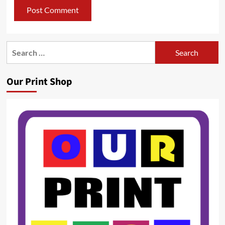
Search
for:
Our Print Shop