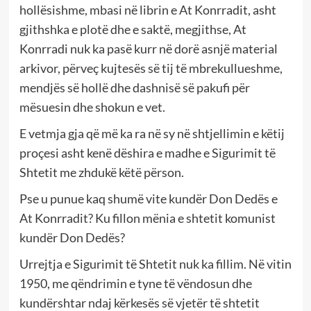
hollësishme, mbasi në librin e At Konrradit, asht
gjithshka e plotë dhe e saktë, megjithse, At
Konrradi nuk ka pasë kurr në dorë asnjë material
arkivor, përveç kujtesës së tij të mbrekullueshme,
mendjës së hollë dhe dashnisë së pakufi për
mësuesin dhe shokun e vet.
E vetmja gja që më ka ra në sy në shtjellimin e këtij
proçesi asht kenë dëshira e madhe e Sigurimit të
Shtetit me zhdukë këtë përson.
Pse u punue kaq shumë vite kundër Don Dedës e
At Konrradit? Ku fillon mënia e shtetit komunist
kundër Don Dedës?
Urrejtja e Sigurimit të Shtetit nuk ka fillim. Në vitin
1950, me qëndrimin e tyne të vëndosun dhe
kundërshtar ndaj kërkesës së vjetër të shtetit