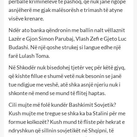
përballë kriminelëve të pashoq, që nuk janë ngopë
asnjëherë me gjak malësorësh e trimash të atyne
visëve krenare.
Ndër ato banka qëndronin me ballin nalt vëllaznit
Lazër e Gjon Simon Parubaj, Vlash Zefi e Gjeto Luc
Budashi. Në një qoshe strukej si langue edhe një
farë Lulash Toma.
Në Shkodër nuk bisedohej tjetër veç për këtë gjyq,
që kishte fillue e shumë vetë nuk besonin se janë
tue ndigjue me veshë, atë shka asnjë njeriu nuk i
shkonte në mend se mund të flitej haptas.
Cili mujte më folë kundër Bashkimit Sovjetik?
Kush mujte me tregue se shka ka ba Stalini për me
formue kolkozët? Kush mund të fliste për hekrat e
ndryshkun që sillnin sovjetikët në Shqipni, të