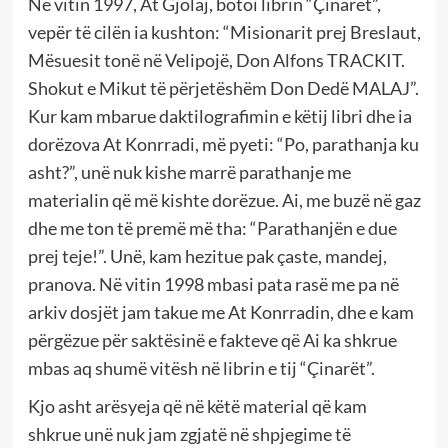
Në vitin 1997, At Gjolaj, botoi librin “Çinarët”,
vepër të cilën ia kushton: “Misionarit prej Breslaut,
Mësuesit tonë në Velipojë, Don Alfons TRACKIT.
Shokut e Mikut të përjetëshëm Don Dedë MALAJ”.
Kur kam mbarue daktilografimin e këtij libri dhe ia
dorëzova At Konrradi, më pyeti: “Po, parathanja ku
asht?”, unë nuk kishe marrë parathanje me
materialin që më kishte dorëzue. Ai, me buzë në gaz
dhe me ton të premë më tha: “Parathanjën e due
prej teje!”. Unë, kam hezitue pak çaste, mandej,
pranova. Në vitin 1998 mbasi pata rasë me pa në
arkiv dosjët jam takue me At Konrradin, dhe e kam
përgëzue për saktësinë e fakteve që Ai ka shkrue
mbas aq shumë vitësh në librin e tij “Çinarët”.
Kjo asht arësyeja që në këtë material që kam
shkrue unë nuk jam zgjatë në shpjegime të