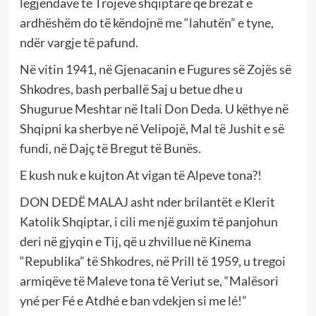
lëgjendave të Trojeve shqiptare që brezat e
ardhëshëm do të këndojnë me “lahutën” e tyne,
ndër vargje të pafund.
Në vitin 1941, në Gjenacanin e Fugures së Zojës së
Shkodres, bash perballë Saj u betue dhe u
Shugurue Meshtar në Itali Don Deda. U këthye në
Shqipni ka sherbye në Velipojë, Mal të Jushit e së
fundi, në Dajç të Bregut të Bunës.
E kush nuk e kujton At vigan të Alpeve tona?!
DON DEDË MALAJ asht nder brilantët e Klerit
Katolik Shqiptar, i cili me një guxim të panjohun
deri në gjyqin e Tij, që u zhvillue në Kinema
“Republika” të Shkodres, në Prill të 1959, u tregoi
armiqëve të Maleve tona të Veriut se, “Malësori
yné per Fé e Atdhé e ban vdekjen si me lé!”