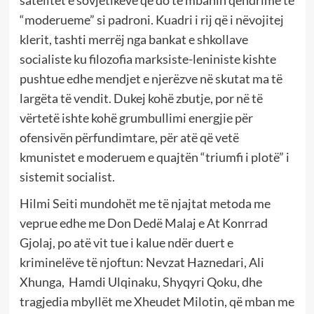
satelitët e sovjetikëve që do të mbanin qëndrime të
“moderueme” si padroni. Kuadri i rij që i nëvojitej
klerit, tashti merrëj nga bankat e shkollave
socialiste ku filozofia marksiste-leniniste kishte
pushtue edhe mendjet e njerëzve në skutat ma të
largëta të vendit. Dukej kohë zbutje, por në të
vërtetë ishte kohë grumbullimi energjie për
ofensivën përfundimtare, për atë që vetë
kmunistet e moderuem e quajtën “triumfi i plotë” i
sistemit socialist.
Hilmi Seiti mundohët me të njajtat metoda me
veprue edhe me Don Dedë Malaj e At Konrrad
Gjolaj, po atë vit tue i kalue ndër duert e
kriminelëve të njoftun: Nevzat Haznedari, Ali
Xhunga, Hamdi Ulqinaku, Shyqyri Qoku, dhe
tragjedia mbyllët me Xheudet Milotin, që mban me