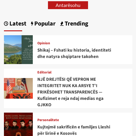
Antarësohu
Latest
Popular
Trending
Opinion
Shikaj – Fshati ku historia, identiteti
dhe natyra shqiptare takohen
Editorial
NJË DREJTËSI QË VEPRON ME
INTEGRITET NUK KA ARSYE T’I
FRIKËSOHET TRANSPARENCËS —
Kufizimet e reja ndaj medias nga
GJKKO
Personalitete
Kujtojmë sakrificën e familjes Lleshi
për lirinë e Kosovës