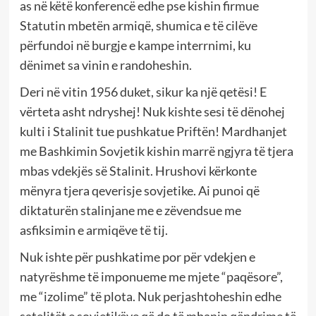
as në këtë konferencë edhe pse kishin firmue
Statutin mbetën armiqë, shumica e të cilëve
përfundoi në burgje e kampe interrnimi, ku
dënimet sa vinin e randoheshin.
Deri në vitin 1956 duket, sikur ka një qetësi! E
vërteta asht ndryshej! Nuk kishte sesi të dënohej
kulti i Stalinit tue pushkatue Priftën! Mardhanjet
me Bashkimin Sovjetik kishin marrë ngjyra të tjera
mbas vdekjës së Stalinit. Hrushovi kërkonte
mënyra tjera qeverisje sovjetike. Ai punoi që
diktaturën stalinjane me e zëvendsue me
asfiksimin e armiqëve të tij.
Nuk ishte për pushkatime por për vdekjen e
natyrëshme të imponueme me mjete “paqësore”,
me “izolime” të plota. Nuk perjashtoheshin edhe