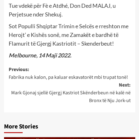
Tue vdekë për Fè e Atdhé, Don Ded MALAJ, u
Perjetsue nder Shekuj.
Sot Populli Shqiptar Trimin e Selcës e rreshton me
Herojt’ e Kishës sonë, me Zamakët e bardhë të
Flamurit të Gjergj Kastriotit – Skenderbeut!
Melbourne, 14 Maji 2022.
Post
Previous:
Fabrika nuk kalon, pa kaluar eskavatorët mbi trupat tonë!
navigation
Next:
Mark Gjonaj sjellë Gjergj Kastriot Skënderbeun në kalë në
Bronx të Nju Jork-ut
More Stories