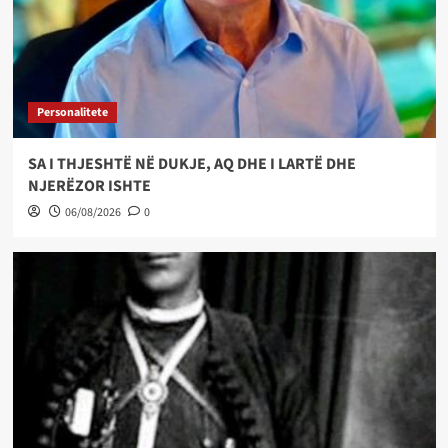
Personalitete
SA I THJESHTË NË DUKJE, AQ DHE I LARTË DHE
NJERËZOR ISHTE
06/08/2026
0