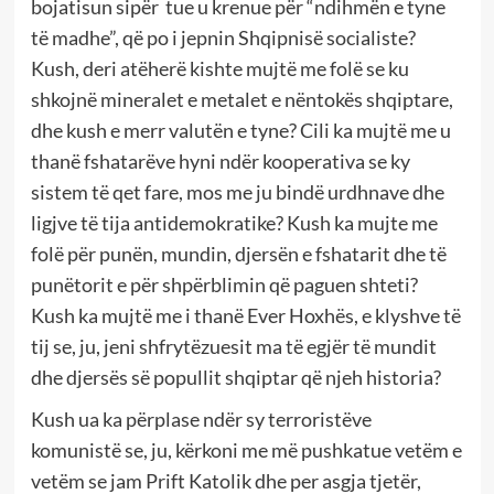
bojatisun sipër tue u krenue për “ndihmën e tyne
të madhe”, që po i jepnin Shqipnisë socialiste?
Kush, deri atëherë kishte mujtë me folë se ku
shkojnë mineralet e metalet e nëntokës shqiptare,
dhe kush e merr valutën e tyne? Cili ka mujtë me u
thanë fshatarëve hyni ndër kooperativa se ky
sistem të qet fare, mos me ju bindë urdhnave dhe
ligjve të tija antidemokratike? Kush ka mujte me
folë për punën, mundin, djersën e fshatarit dhe të
punëtorit e për shpërblimin që paguen shteti?
Kush ka mujtë me i thanë Ever Hoxhës, e klyshve të
tij se, ju, jeni shfrytëzuesit ma të egjër të mundit
dhe djersës së popullit shqiptar që njeh historia?
Kush ua ka përplase ndër sy terroristëve
komunistë se, ju, kërkoni me më pushkatue vetëm e
vetëm se jam Prift Katolik dhe per asgja tjetër,