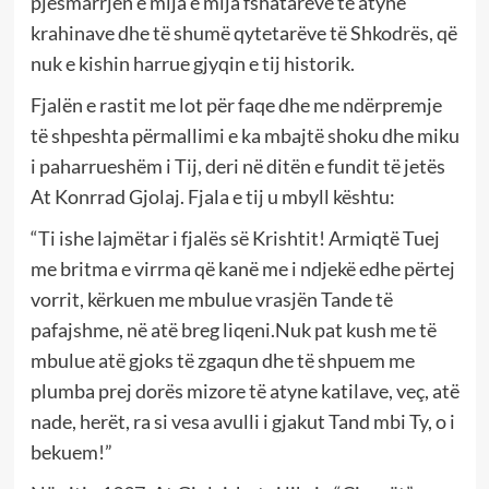
pjesmarrjen e mija e mija fshatarëve të atyne
krahinave dhe të shumë qytetarëve të Shkodrës, që
nuk e kishin harrue gjyqin e tij historik.
Fjalën e rastit me lot për faqe dhe me ndërpremje
të shpeshta përmallimi e ka mbajtë shoku dhe miku
i paharrueshëm i Tij, deri në ditën e fundit të jetës
At Konrrad Gjolaj. Fjala e tij u mbyll kështu:
“Ti ishe lajmëtar i fjalës së Krishtit! Armiqtë Tuej
me britma e virrma që kanë me i ndjekë edhe përtej
vorrit, kërkuen me mbulue vrasjën Tande të
pafajshme, në atë breg liqeni.Nuk pat kush me të
mbulue atë gjoks të zgaqun dhe të shpuem me
plumba prej dorës mizore të atyne katilave, veç, atë
nade, herët, ra si vesa avulli i gjakut Tand mbi Ty, o i
bekuem!”