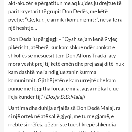
akt-akuzën e përgatitun me aq kujdes ju drejtue të
parit kryetarit të grupit Don Dedës, me këtë
pyetje: “Që, kur, je armik i komunizmit?”, në sallë ra
një heshtje…
Don Deda iu përgjegj: – “Qysh se jam kenë 9 vjeç
pikërisht, atëherë, kur kam shkue ndër bankat e
shkollës së mësuesit tem Don Alfons Tracki, aty
mora vesht prej tij këtë emën dhe prej asaj ditë, nuk
kam dashtë me ia ndigjue zanin kurrma
komunizmit. Gjithë jetën e kam urrejtë dhe kam
punue me të gjitha forcat e mija, aqsa më ka lejue
Feja kundër tij.” (
Dosja D.D.Malaj
)
Ushtima dhe duhija e fjalës së Don Dedë Malaj, ra
si një ortek në atë sallë gjyqi, me turr e gjamë, e
rrebtë si rrëfeja që zbriste tue shkrepë shkëndia