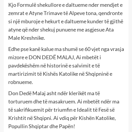
Kjo Formulë shekullore e daltueme nder mendjet e
zemrat e Atyne Trimave të Alpeve tona, qendronte
si një mburoje e hekurt e daltueme kunder të gjithë
atyne që nder shekuj punuene me asgjesue Ata
Male Kreshnike.
Edhe pse kanë kalue ma shumë se 60 vjet nga vrasja
mizore e DON DEDË MALAJ, Ai mbetët i
pavdekëshëm në historinë e salvimit e të
martirizimit të Kishës Katolike në Shqipninë e
robnueme.
Don Dedë Malaj asht ndër klerikët ma të
torturuem dhe të masakruem. Ai mbetët ndër ma
të sakrifikuemit për triumfin e Idealit të Fesë së
Krishtit në Shqipni. Ai vdiq për Kishën Katolike,
Popullin Shqiptar dhe Papën!