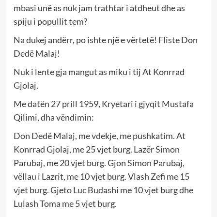
mbasi unë as nuk jam trathtar i atdheut dhe as
spiju i popullit tem?
Na dukej andërr, po ishte një e vërtetë! Fliste Don
Dedë Malaj!
Nuk i lente gja mangut as miku i tij At Konrrad
Gjolaj.
Me datën 27 prill 1959, Kryetari i gjyqit Mustafa
Qilimi, dha vëndimin:
Don Dedë Malaj, me vdekje, me pushkatim. At
Konrrad Gjolaj, me 25 vjet burg. Lazër Simon
Parubaj, me 20 vjet burg. Gjon Simon Parubaj,
vëllau i Lazrit, me 10 vjet burg. Vlash Zefi me 15
vjet burg. Gjeto Luc Budashi me 10 vjet burg dhe
Lulash Toma me 5 vjet burg.