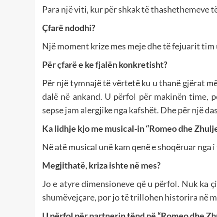
Para një viti, kur për shkak të thashethemeve t
Çfarë ndodhi?
Një moment krize mes meje dhe të fejuarit tim 
Për çfarë e ke fjalën konkretisht?
Për një tymnajë të vërtetë ku u thanë gjërat m
dalë në ankand. U përfol për makinën time, p
sepse jam alergjike nga kafshët. Dhe për një d
Ka lidhje kjo me musical-in “Romeo dhe Zhulj
Në atë musical unë kam qenë e shoqëruar nga i 
Megjithatë, kriza ishte në mes?
Jo e atyre dimensioneve që u përfol. Nuk ka çif
shumëvejçare, por jo të trillohen historira në
U përfol për partnerin tënd në “Romeo dhe Zhu