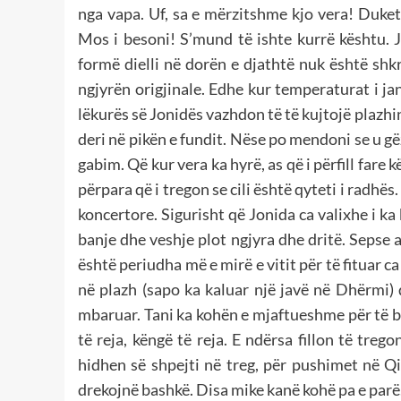
nga vapa. Uf, sa e mërzitshme kjo vera! Duket
Mos i besoni! S’mund të ishte kurrë kështu. 
formë dielli në dorën e djathtë nuk është shk
ngjyrën origjinale. Edhe kur temperaturat i jan
lëkurës së Jonidës vazhdon të të kujtojë plazhi
deri në pikën e fundit. Nëse po mendoni se u gë
gabim. Që kur vera ka hyrë, as që i përfill fare
përpara që i tregon se cili është qyteti i radhë
koncertore. Sigurisht që Jonida ca valixhe i ka
banje dhe veshje plot ngjyra dhe dritë. Sepse 
është periudha më e mirë e vitit për të fituar c
në plazh (sapo ka kaluar një javë në Dhërmi) d
mbaruar. Tani ka kohën e mjaftueshme për të bër
të reja, këngë të reja. E ndërsa fillon të treg
hidhen së shpejti në treg, për pushimet në Q
drekojnë bashkë. Disa mike kanë kohë pa e par