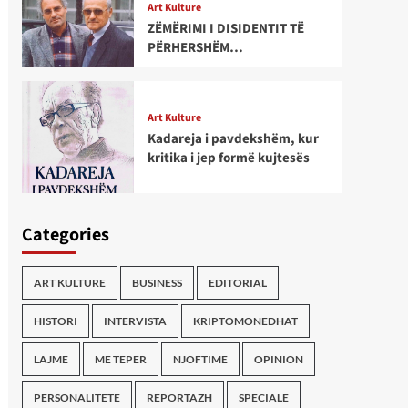
Art Kulture
ZËMËRIMI I DISIDENTIT TË
PËRHERSHËM…
Art Kulture
Kadareja i pavdekshëm, kur
kritika i jep formë kujtesës
Categories
ART KULTURE
BUSINESS
EDITORIAL
HISTORI
INTERVISTA
KRIPTOMONEDHAT
LAJME
ME TEPER
NJOFTIME
OPINION
PERSONALITETE
REPORTAZH
SPECIALE