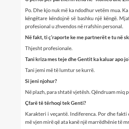
Po. Dhe kjo nuk më ka ndodhur vetëm mua. Ka 
këngëtare këndojnë së bashku një këngë. Mjaf
profesional u zhvendos në rrafshin personal.
Në fakt, ti ç’raporte ke me partnerët e tu në s
Thjesht profesionale.
Tani kriza mes teje dhe Gentit ka kaluar apo jo
Tani jemi më të lumtur se kurrë.
Si jeni njohur?
Në plazh, para shtatë vjetësh. Qëndruam miq p
Çfarë të tërhoqi tek Genti?
Karakteri i veçantë. Indiferenca. Por dhe fakt
më vjen mirë që ata kanë një marrëdhënie të 