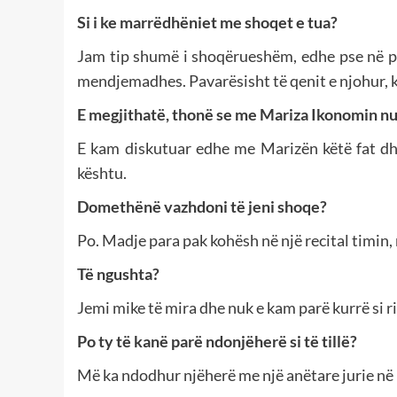
Si i ke marrëdhëniet me shoqet e tua?
Jam tip shumë i shoqërueshëm, edhe pse në p
mendjemadhes. Pavarësisht të qenit e njohur, k
E megjithatë, thonë se me Mariza Ikonomin nu
E kam diskutuar edhe me Marizën këtë fat dhe
kështu.
Domethënë vazhdoni të jeni shoqe?
Po. Madje para pak kohësh në një recital timin
Të ngushta?
Jemi mike të mira dhe nuk e kam parë kurrë si ri
Po ty të kanë parë ndonjëherë si të tillë?
Më ka ndodhur njëherë me një anëtare jurie në nj