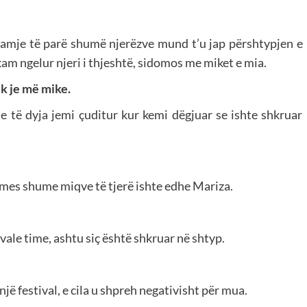
amje të parë shumë njerëzve mund t’u jap përshtypjen e
am ngelur njeri i thjeshtë, sidomos me miket e mia.
k je më mike.
 të dyja jemi çuditur kur kemi dëgjuar se ishte shkruar
, mes shume miqve të tjerë ishte edhe Mariza.
vale time, ashtu siç është shkruar në shtyp.
ë festival, e cila u shpreh negativisht për mua.