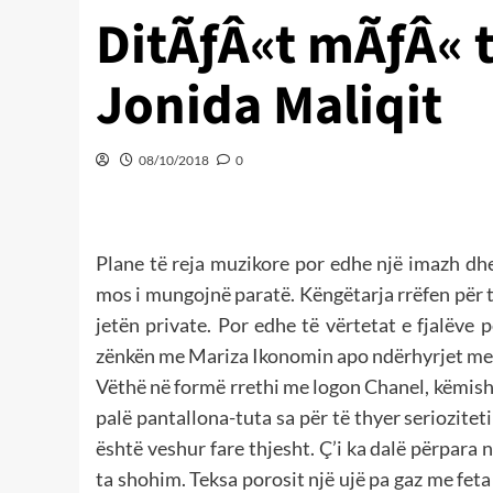
DitÃƒÂ«t mÃƒÂ« 
Jonida Maliqit
08/10/2018
0
Plane të reja muzikore por edhe një imazh dhe
mos i mungojnë paratë. Këngëtarja rrëfen për 
jetën private. Por edhe të vërtetat e fjalëve 
zënkën me Mariza Ikonomin apo ndërhyrjet me 
Vëthë në formë rrethi me logon Chanel, këmishë 
palë pantallona-tuta sa për të thyer serioziteti
është veshur fare thjesht. Ç’i ka dalë përpara 
ta shohim. Teksa porosit një ujë pa gaz me fet