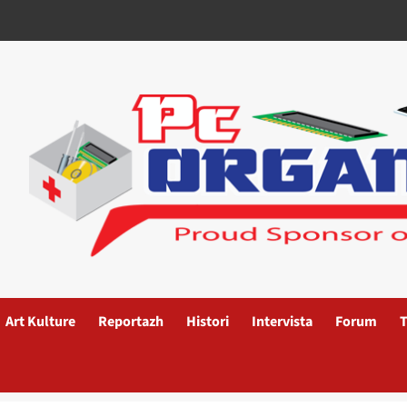
Art Kulture
Reportazh
Histori
Intervista
Forum
T