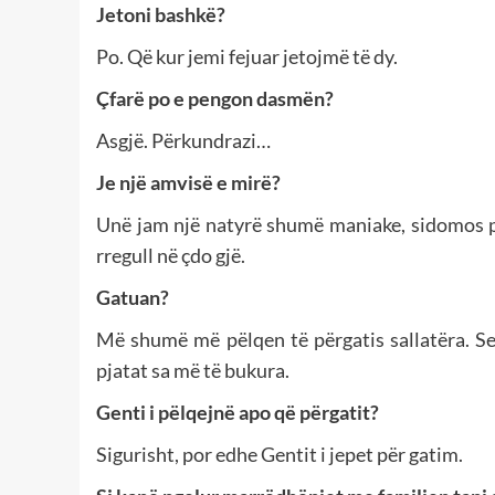
Jetoni bashkë?
Po. Që kur jemi fejuar jetojmë të dy.
Çfarë po e pengon dasmën?
Asgjë. Përkundrazi…
Je një amvisë e mirë?
Unë jam një natyrë shumë maniake, sidomos pa
rregull në çdo gjë.
Gatuan?
Më shumë më pëlqen të përgatis sallatëra. Se
pjatat sa më të bukura.
Genti i pëlqejnë apo që përgatit?
Sigurisht, por edhe Gentit i jepet për gatim.