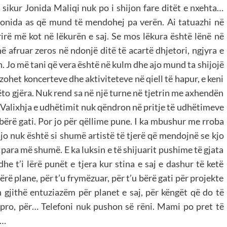
 sikur Jonida Maliqi nuk po i shijon fare ditët e nxehta…
Jonida as që mund të mendohej pa verën. Ai tatuazhi në
rirë më kot në lëkurën e saj. Se mos lëkura është lënë në
ë afruar zeros në ndonjë ditë të acartë dhjetori, ngjyra e
n. Jo më tani që vera është në kulm dhe ajo mund ta shijojë
zohet koncerteve dhe aktiviteteve në qiell të hapur, e keni
 këto gjëra. Nuk rend sa në një turne në tjetrin me axhendën
s. Valixhja e udhëtimit nuk qëndron në pritje të udhëtimeve
 bërë gati. Por jo për qëllime pune. I ka mbushur me rroba
ajo nuk është si shumë artistë të tjerë që mendojnë se kjo
a para më shumë. E ka luksin e të shijuarit pushime të gjata
he t’i lërë punët e tjera kur stina e saj e dashur të ketë
ë plane, për t’u frymëzuar, për t’u bërë gati për projekte
on gjithë entuziazëm për planet e saj, për këngët që do të
ipro, për… Telefoni nuk pushon së rëni. Mami po pret të
ë…