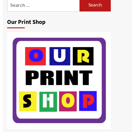
Search
for:
Our Print Shop