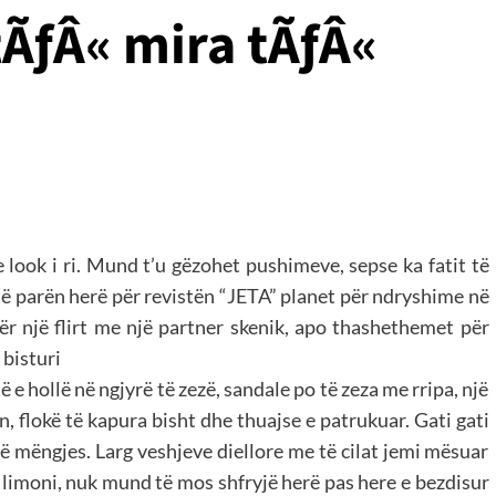
tÃƒÂ« mira tÃƒÂ«
 look i ri. Mund t’u gëzohet pushimeve, sepse ka fatit të
të parën herë për revistën “JETA” planet për ndryshime në
për një flirt me një partner skenik, apo thashethemet për
bisturi
e hollë në ngjyrë të zezë, sandale po të zeza me rripa, një
n, flokë të kapura bisht dhe thuajse e patrukuar. Gati gati
në mëngjes. Larg veshjeve diellore me të cilat jemi mësuar
a limoni, nuk mund të mos shfryjë herë pas here e bezdisur