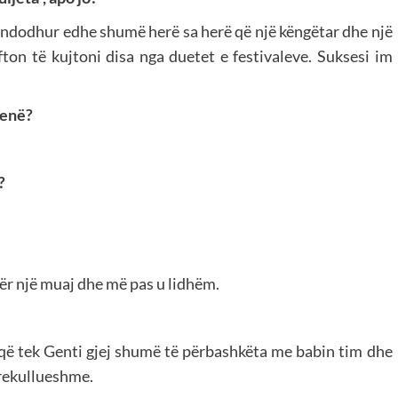
ndodhur edhe shumë herë sa herë që një këngëtar dhe një
ton të kujtoni disa nga duetet e festivaleve. Suksesi im
kenë?
?
ër një muaj dhe më pas u lidhëm.
i që tek Genti gjej shumë të përbashkëta me babin tim dhe
mrekullueshme.