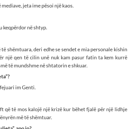
ë mediave, jeta ime pësoi një kaos.
u keqpërdor në shtyp.
ë të shëmtuara, deri edhe se sendet e mia personale kishin
ër një qen të cilin unë nuk kam pasur fatin ta kem kurrë
asmë të mundshme në shtatorin e shkuar.
eta”?
fejuari im Genti.
t që të mos kalojë një krizë kur bëhet fjalë për një lidhje
 mënyrën më të shëmtuar.
ljeta”, apo jo?