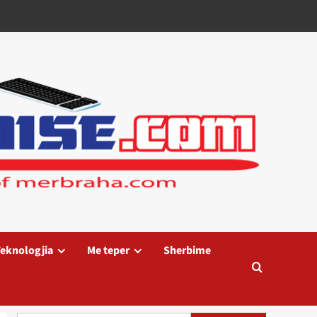
eknologjia
Me teper
Sherbime