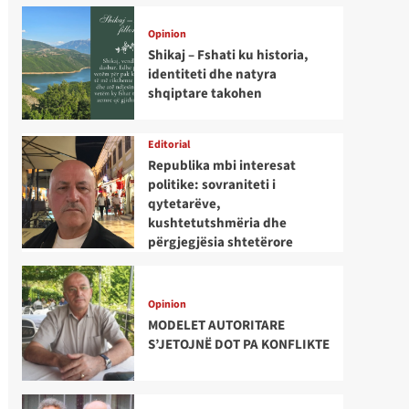
Opinion
Shikaj – Fshati ku historia,
identiteti dhe natyra
shqiptare takohen
Editorial
Republika mbi interesat
politike: sovraniteti i
qytetarëve,
kushtetutshmëria dhe
përgjegjësia shtetërore
Opinion
MODELET AUTORITARE
S’JETOJNË DOT PA KONFLIKTE