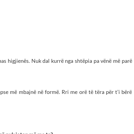
s higjienës. Nuk dal kurrë nga shtëpia pa vënë më parë
pse më mbajnë në formë. Rri me orë të tëra për t’i bërë