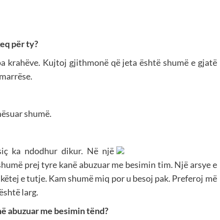
keq për ty?
 krahëve. Kujtoj gjithmonë që jeta është shumë e gjatë
kmarrëse.
mësuar shumë.
ç ka ndodhur dikur. Në një
humë prej tyre kanë abuzuar me besimin tim. Një arsye e
 këtej e tutje. Kam shumë miq por u besoj pak. Preferoj më
shtë larg.
anë abuzuar me besimin tënd?