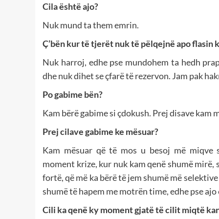
Cila është ajo?
Nuk mund ta them emrin.
Ç’bën kur të tjerët nuk të pëlqejnë apo flasin 
Nuk harroj, edhe pse mundohem ta hedh prapa
dhe nuk dihet se çfarë të rezervon. Jam pak ha
Po gabime bën?
Kam bërë gabime si çdokush. Prej disave kam 
Prej cilave gabime ke mësuar?
Kam mësuar që të mos u besoj më miqve si
moment krize, kur nuk kam qenë shumë mirë, s
fortë, që më ka bërë të jem shumë më selektive
shumë të hapem me motrën time, edhe pse ajo ë
Cili ka qenë ky moment gjatë të cilit miqtë k