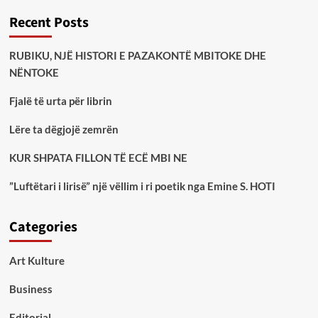
Recent Posts
RUBIKU, NJË HISTORI E PAZAKONTË MBITOKE DHE
NËNTOKE
Fjalë të urta për librin
Lëre ta dëgjojë zemrën
KUR SHPATA FILLON TË ECË MBI NE
”Luftëtari i lirisë” një vëllim i ri poetik nga Emine S. HOTI
Categories
Art Kulture
Business
Editorial