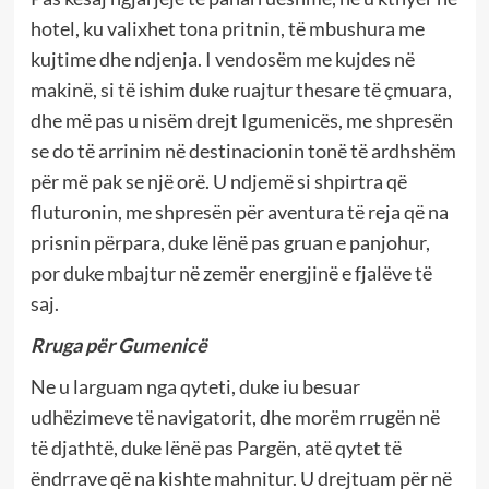
hotel, ku valixhet tona pritnin, të mbushura me
kujtime dhe ndjenja. I vendosëm me kujdes në
makinë, si të ishim duke ruajtur thesare të çmuara,
dhe më pas u nisëm drejt Igumenicës, me shpresën
se do të arrinim në destinacionin tonë të ardhshëm
për më pak se një orë. U ndjemë si shpirtra që
fluturonin, me shpresën për aventura të reja që na
prisnin përpara, duke lënë pas gruan e panjohur,
por duke mbajtur në zemër energjinë e fjalëve të
saj.
Rruga për Gumenicë
Ne u larguam nga qyteti, duke iu besuar
udhëzimeve të navigatorit, dhe morëm rrugën në
të djathtë, duke lënë pas Pargën, atë qytet të
ëndrrave që na kishte mahnitur. U drejtuam për në