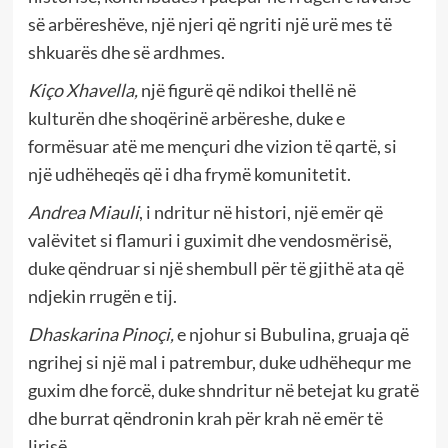
së arbëreshëve, një njeri që ngriti një urë mes të
shkuarës dhe së ardhmes.
Kiço Xhavella,
një figurë që ndikoi thellë në
kulturën dhe shoqërinë arbëreshe, duke e
formësuar atë me mençuri dhe vizion të qartë, si
një udhëheqës që i dha frymë komunitetit.
Andrea Miauli
, i ndritur në histori, një emër që
valëvitet si flamuri i guximit dhe vendosmërisë,
duke qëndruar si një shembull për të gjithë ata që
ndjekin rrugën e tij.
Dhaskarina Pinoçi,
e njohur si Bubulina, gruaja që
ngrihej si një mal i patrembur, duke udhëhequr me
guxim dhe forcë, duke shndritur në betejat ku gratë
dhe burrat qëndronin krah për krah në emër të
lirisë.