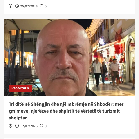
25/07/2026
0
Reportazh
Tri ditë në Shëngjin dhe një mbrëmje në Shkodër: mes
çmimeve, njerëzve dhe shpirtit të vërtetë të turizmit
shqiptar
12/07/2026
0