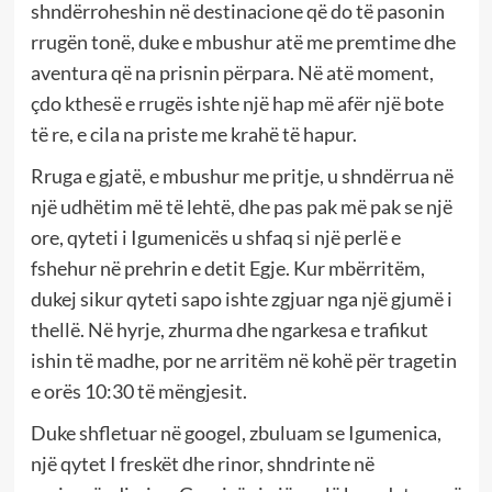
shndërroheshin në destinacione që do të pasonin
rrugën tonë, duke e mbushur atë me premtime dhe
aventura që na prisnin përpara. Në atë moment,
çdo kthesë e rrugës ishte një hap më afër një bote
të re, e cila na priste me krahë të hapur.
Rruga e gjatë, e mbushur me pritje, u shndërrua në
një udhëtim më të lehtë, dhe pas pak më pak se një
ore, qyteti i Igumenicës u shfaq si një perlë e
fshehur në prehrin e detit Egje. Kur mbërritëm,
dukej sikur qyteti sapo ishte zgjuar nga një gjumë i
thellë. Në hyrje, zhurma dhe ngarkesa e trafikut
ishin të madhe, por ne arritëm në kohë për tragetin
e orës 10:30 të mëngjesit.
Duke shfletuar në googel, zbuluam se Igumenica,
një qytet I freskët dhe rinor, shndrinte në