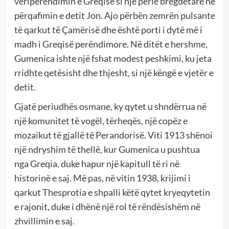
veriperëndimin e Greqisë si një perlë bregdetare në
përqafimin e detit Jon. Ajo përbën zemrën pulsante
të qarkut të Çamërisë dhe është porti i dytë më i
madh i Greqisë perëndimore. Në ditët e hershme,
Gumenica ishte një fshat modest peshkimi, ku jeta
rridhte qetësisht dhe thjesht, si një këngë e vjetër e
detit.
Gjatë periudhës osmane, ky qytet u shndërrua në
një komunitet të vogël, tërheqës, një copëz e
mozaikut të gjallë të Perandorisë. Viti 1913 shënoi
një ndryshim të thellë, kur Gumenica u pushtua
nga Greqia, duke hapur një kapitull të ri në
historinë e saj. Më pas, në vitin 1938, krijimi i
qarkut Thesprotia e shpalli këtë qytet kryeqytetin
e rajonit, duke i dhënë një rol të rëndësishëm në
zhvillimin e saj.