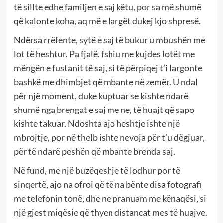
të sillte edhe familjen e saj këtu, por sa më shumë
që kalonte koha, aq më e largët dukej kjo shpresë.
Ndërsa rrëfente, sytë e saj të bukur u mbushën me
lot të heshtur. Pa fjalë, fshiu me kujdes lotët me
mëngën e fustanit të saj, si të përpiqej t’i largonte
bashkë me dhimbjet që mbante në zemër. U ndal
për një moment, duke kuptuar se kishte ndarë
shumë nga brengat e saj me ne, të huajt që sapo
kishte takuar. Ndoshta ajo heshtje ishte një
mbrojtje, por në thelb ishte nevoja për t’u dëgjuar,
për të ndarë peshën që mbante brenda saj.
Në fund, me një buzëqeshje të lodhur por të
sinqertë, ajo na ofroi që të na bënte disa fotografi
me telefonin tonë, dhe ne pranuam me kënaqësi, si
një gjest miqësie që thyen distancat mes të huajve.