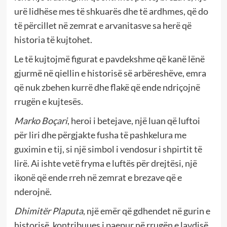
urë lidhëse mes të shkuarës dhe të ardhmes, që do
të përcillet në zemrat e arvanitasve sa herë që
historia të kujtohet.
Le të kujtojmë figurat e pavdekshme që kanë lënë
gjurmë në qiellin e historisë së arbëreshëve, emra
që nuk zbehen kurrë dhe flakë që ende ndriçojnë
rrugën e kujtesës.
Marko Boçari
, heroi i betejave, një luan që luftoi
për liri dhe përgjakte fusha të pashkelura me
guximin e tij, si një simbol i vendosur i shpirtit të
lirë. Ai ishte vetë fryma e luftës për drejtësi, një
ikonë që ende rreh në zemrat e brezave që e
nderojnë.
Dhimitër Plaputa
, një emër që gdhendet në gurin e
historisë, kontribuues i paepur në rrugën e lavdisë