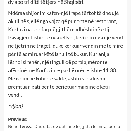
dy apo tri ditë të tjera në Shqipëri.
Ndërsa shijonim kafen-një frape të ftohtë dhe ujë
akull, të sjellë nga vajza që punonte në restorant,
Korfuzi na u shfaq në gjithë madhështinë e tij.
Pasagjerët ishin të ngazëllyer, lëviznin nga një vend
në tjetrin në traget, duke kërkuar vendin më të mirë
për të admiruar këtë ishull të bukur. Kur anija
lëshoi sirenën, një tingull që paralajmëronte
afërsinë me Korfuzin, e pashë orën – ishte 11:30.
Ne ishim në kohën e saktë, ashtu si na kishin
premtuar, gati për të përjetuar magjinë e këtij
vendi.
(vijon)
Post
Previous:
Nënë Tereza: Dhuratat e Zotit janë të gjitha të mira, por jo
navigation