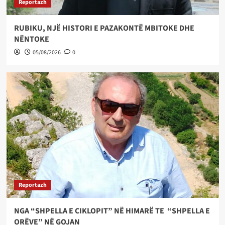
Reportazh
RUBIKU, NJË HISTORI E PAZAKONTË MBITOKE DHE
NËNTOKE
05/08/2026
0
Reportazh
NGA “SHPELLA E CIKLOPIT” NË HIMARË TE “SHPELLA E
ORËVE” NË GOJAN