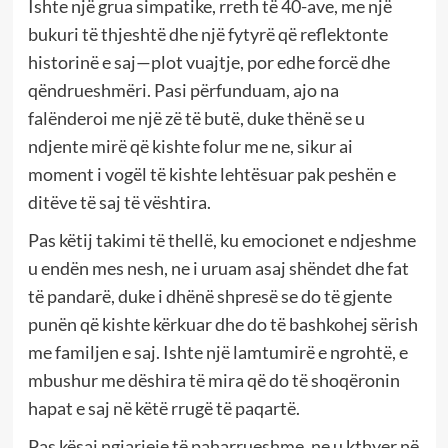
Ishte një grua simpatike, rreth të 40-ave, me një
bukuri të thjeshtë dhe një fytyrë që reflektonte
historinë e saj—plot vuajtje, por edhe forcë dhe
qëndrueshmëri. Pasi përfunduam, ajo na
falënderoi me një zë të butë, duke thënë se u
ndjente mirë që kishte folur me ne, sikur ai
moment i vogël të kishte lehtësuar pak peshën e
ditëve të saj të vështira.
Pas këtij takimi të thellë, ku emocionet e ndjeshme
u endën mes nesh, ne i uruam asaj shëndet dhe fat
të pandarë, duke i dhënë shpresë se do të gjente
punën që kishte kërkuar dhe do të bashkohej sërish
me familjen e saj. Ishte një lamtumirë e ngrohtë, e
mbushur me dëshira të mira që do të shoqëronin
hapat e saj në këtë rrugë të paqartë.
Pas kësaj ngjarjeje të paharrueshme, ne u kthyer në