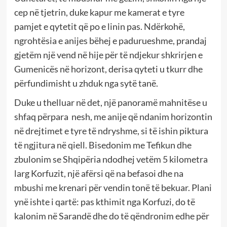
cep në tjetrin, duke kapur me kamerat e tyre
pamjet e qytetit që po e linin pas. Ndërkohë,
ngrohtësia e anijes bëhej e padurueshme, prandaj
gjetëm një vend në hije për të ndjekur shkrirjen e
Gumenicës në horizont, derisa qyteti u tkurr dhe
përfundimisht u zhduk nga sytë tanë.
Duke u thelluar në det, një panoramë mahnitëse u
shfaq përpara nesh, me anije që ndanim horizontin
në drejtimet e tyre të ndryshme, si të ishin piktura
të ngjitura në qiell. Bisedonim me Tefikun dhe
zbulonim se Shqipëria ndodhej vetëm 5 kilometra
larg Korfuzit, një afërsi që na befasoi dhe na
mbushi me krenari për vendin tonë të bekuar. Plani
ynë ishte i qartë: pas kthimit nga Korfuzi, do të
kalonim në Sarandë dhe do të qëndronim edhe për