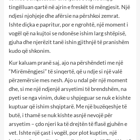
tingëlluan qartë në ajrin e freskët të mëngjesit. Një
ndjesi njohjeje dhe afërsie na përshkoi zemrat.
Ishte diçka e papritur, por e ngrohtë, një moment i
vogël që na kujtoi se ndonëse ishim larg shtëpisë,
gjuha dhe njerëzit tanë ishin gjithnjë të pranishëm
kudo që shkonim.
Kur kaluam pranë saj, ajo na përshëndeti me një
“Mirëmëngjesi” të sinqertë, që u ndje si një valë
përzemërsie mes nesh. Ajo u ndal për një moment
dhe, si me një ndjenjë arsyetimi të brendshëm, na
pyeti se nga vinim, duke u shpjeguar se nuk e kishte
kuptuar që ishim shqiptarë. Me një buzëqeshje të
butë, i thamë se nuk kishte asnjë nevojë për
arsyetim – çdo njeri ka të drejtën të flasë gjuhën e
vet. Ishte një çast i vogël, por plot kuptim, një