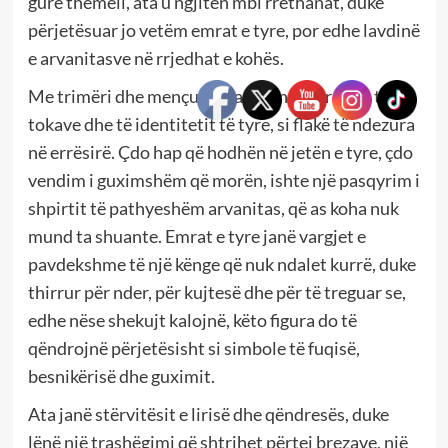
gurë themeli, ata u ngjitën mbi rrethanat, duke
përjetësuar jo vetëm emrat e tyre, por edhe lavdinë
e arvanitasve në rrjedhat e kohës.
Me trimëri dhe mençuri, ata u bënë mbrojtës të
tokave dhe të identitetit të tyre, si flakë të ndezura
në errësirë. Çdo hap që hodhën në jetën e tyre, çdo
vendim i guximshëm që morën, ishte një pasqyrim i
shpirtit të pathyeshëm arvanitas, që as koha nuk
mund ta shuante. Emrat e tyre janë vargjet e
pavdekshme të një kënge që nuk ndalet kurrë, duke
thirrur për nder, për kujtesë dhe për të treguar se,
edhe nëse shekujt kalojnë, këto figura do të
qëndrojnë përjetësisht si simbole të fuqisë,
besnikërisë dhe guximit.
Ata janë stërvitësit e lirisë dhe qëndresës, duke
lënë një trashëgimi që shtrihet përtej brezave, një