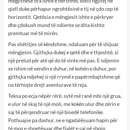
megjithëse ora ishte e hershme, dielli ngjitej në
qiell duke përhapur ngrohtësinë e tij në çdo cep të
horizontit. Qetësia e mëngjesit ishte e përkryer
dhe çdokush mund të ndiente se dita kishte
premtuar më të mirën.
Pas shëtitjes së këndshme, ndaluam për të shijuar
mëngjesin. Gjithçka dukej e qetë dhe e thjeshtë, si
një prelud për atë që do të vinte më pas. E ndjenim
se ishim në vendin e duhur, në kohën e duhur, por
gjithçka ndjehej si një rrymë e papërmbajtshme që
na tërhiqte drejt aventurave të reja.
Teksa po ecja nëpër rërë, sytë më ranë mbi një grua,
e ulur në skaj të një moli, me kokën ulur dhe zërin e
saj të përqendruar në një bisedë telefonike.
Pothuajse pa dashur, ne e ngadalësuam hapin për
të mos e shqetësuar dhe fjalët e saj në shqip