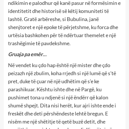
ndikimin e palodhur që kanë pasur në formësimin e
identitetit dhe historisë së këtij komuniteti të
lashtë. Gratë arbëreshe, si Bubulina, janë
shenjtoret e një epoke të përjetshme, ku forca dhe
urtësia bashkohen për të ndërtuar themelet e një
trashëgimie të pavdekshme.
Gruaja pa emër…
Në vendet ku çdo hap është një mister dhe çdo
peizazh një zbulim, koha rrjedh si një lumë që s’të
pret, duke të çuar në një udhëtim që s’e ke
parashikuar. Kështu ishte dhe në Pargë, ku
pushimet tona u ndjenë si një ëndërr që kalon
shumë shpejt. Dita nisi herët, kur ajri ishte ende i
freskët dhe deti përshëndeste lehtë bregun. E
nisëm me një shëtitje të qetë buzë detit, dhe