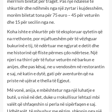
merrnim biletat për traget. Pas një ndalese të
shkurtër dhe ndihmës nga një zyrtar i kujdesshëm,
morëm biletat tona për 75 euro – 45 për veturën
dhe 15 për secilin nga ne.
Koha ishte e shkurtër për të eksploruar qytetin që
na rrethonte, por mjaftueshëm për të vëzhguar
bukurinë e tij, të ndërtuar me ngjyrat e detit dhe
me historinë që fliste përmes çdo ndërtese. Një
njeri na thirri për të futur veturën në barkun e
anijes, dhe pas kësaj, ne u vendosëm në restorantin
e saj, në katin e dytë, gati për aventurën që na
priste në ujërat e thella të Egjeut.
Më vonë, anija, e mbështetur nga një luhatje e
butë, u nisë në det, duke u rrokullisur lehtazi mbi
valët që shfaqeshin si perla në sipërfaqen e saj.
Udhëtarët, të mbushur me gëzim, shkonin nga një