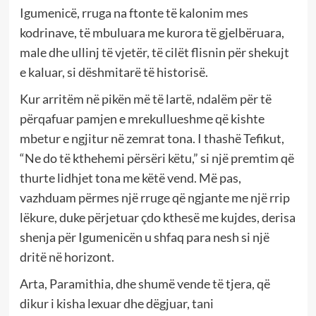
Igumenicë, rruga na ftonte të kalonim mes
kodrinave, të mbuluara me kurora të gjelbëruara,
male dhe ullinj të vjetër, të cilët flisnin për shekujt
e kaluar, si dëshmitarë të historisë.
Kur arritëm në pikën më të lartë, ndalëm për të
përqafuar pamjen e mrekullueshme që kishte
mbetur e ngjitur në zemrat tona. I thashë Tefikut,
“Ne do të kthehemi përsëri këtu,” si një premtim që
thurte lidhjet tona me këtë vend. Më pas,
vazhduam përmes një rruge që ngjante me një rrip
lëkure, duke përjetuar çdo kthesë me kujdes, derisa
shenja për Igumenicën u shfaq para nesh si një
dritë në horizont.
Arta, Paramithia, dhe shumë vende të tjera, që
dikur i kisha lexuar dhe dëgjuar, tani