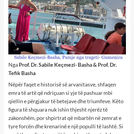
Nga
Prof. Dr. Sabile Keçmezi- Basha & Prof. Dr.
Tefik Basha
Nëpër faqet e historisë së arvanitasve, shfaqen
emra të artë që ndriçuan si yje të pashuar mbi
qiellin e përgjakur të betejave dhe triumfeve. Këto
figura të shquara nuk ishin thjesht njerëz të
zakonshëm, por shpirtrat që mbartën në zemrat e
tyre forcën dhe krenarinë e një populli të lashtë. Si