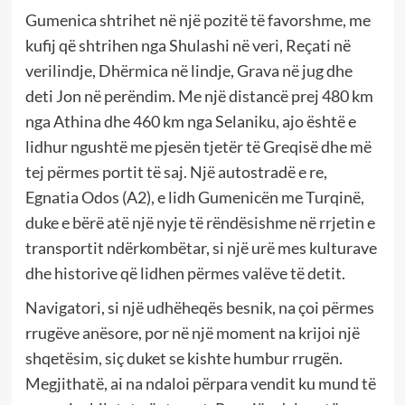
Gumenica shtrihet në një pozitë të favorshme, me
kufij që shtrihen nga Shulashi në veri, Reçati në
verilindje, Dhërmica në lindje, Grava në jug dhe
deti Jon në perëndim. Me një distancë prej 480 km
nga Athina dhe 460 km nga Selaniku, ajo është e
lidhur ngushtë me pjesën tjetër të Greqisë dhe më
tej përmes portit të saj. Një autostradë e re,
Egnatia Odos (A2), e lidh Gumenicën me Turqinë,
duke e bërë atë një nyje të rëndësishme në rrjetin e
transportit ndërkombëtar, si një urë mes kulturave
dhe historive që lidhen përmes valëve të detit.
Navigatori, si një udhëheqës besnik, na çoi përmes
rrugëve anësore, por në një moment na krijoi një
shqetësim, siç duket se kishte humbur rrugën.
Megjithatë, ai na ndaloi përpara vendit ku mund të