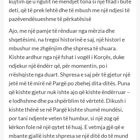
kujtim që u ngulit në mendjet tona si një fllad i butë
deti, që të prek lehtë dhe të mbush me një ndjesi të
pazëvendësueshme të përkatësisë
Ajo, me një pamje të rënduar nga mërzia dhe
shqetësimi, na tregoi historinë e saj, një histori e
mbushur me zhgënjim dhe shpresa të shuara.
Kishte ardhur nga një fshat i vogël i Korçës, duke
ndjekur një ëndërr që, për momentin, po i
rrëshqiste nga duart. Shpresa e saj për të gjetur një
jetë më të mirë në Pargë po zbehej dita-ditës. Puna
që kishte gjetur nuk ishte ajo që kishte ëndërruar –
e lodhshme dhe pa shpërblim të vërtetë. Dikush i
kishte thënë se në Pargë kishte shumë mundësi,
por tani ndjente veten të humbur, si një zog që
kërkon fole në një qytet të huaj. E vetmja gjë që e
mbante gjallë ishte shpresa se një ditë do të mund