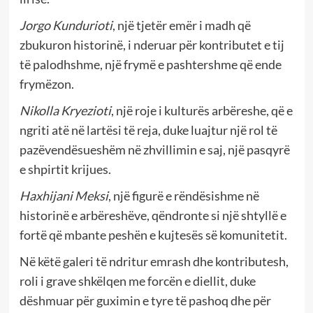
Jorgo Kundurioti
, një tjetër emër i madh që
zbukuron historinë, i nderuar për kontributet e tij
të palodhshme, një frymë e pashtershme që ende
frymëzon.
Nikolla Kryezioti
, një roje i kulturës arbëreshe, që e
ngriti atë në lartësi të reja, duke luajtur një rol të
pazëvendësueshëm në zhvillimin e saj, një pasqyrë
e shpirtit krijues.
Haxhijani Meksi
, një figurë e rëndësishme në
historinë e arbëreshëve, qëndronte si një shtyllë e
fortë që mbante peshën e kujtesës së komunitetit.
Në këtë galeri të ndritur emrash dhe kontributesh,
roli i grave shkëlqen me forcën e diellit, duke
dëshmuar për guximin e tyre të pashoq dhe për