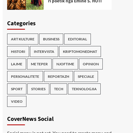
ri poetik nga Emine S. HOTI
Categories
ART KULTURE
BUSINESS
EDITORIAL
HISTORI
INTERVISTA
KRIPTOMONEDHAT
LAJME
ME TEPER
NJOFTIME
OPINION
PERSONALITETE
REPORTAZH
SPECIALE
SPORT
STORIES
TECH
TEKNOLOGJIA
VIDEO
CoverNews Social
Social menu is not set. You need to create menu and