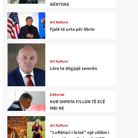
NËNTOKE
Art Kulture
Fjalë të urta për librin
Art Kulture
Lëre ta dëgjojë zemrën
Editorial
KUR SHPATA FILLON TË ECË
MBI NE
Art Kulture
”Luftëtari i lirisë” një vëllim i