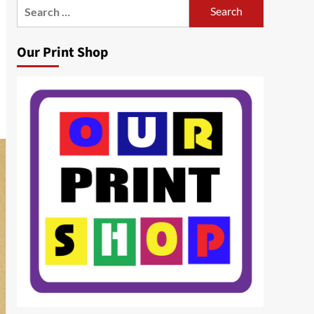
Search
for:
Our Print Shop