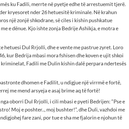
mës ku Fadili, merrte në pyetje edhe të arrestuemit tjerë.
nder kryesoret nder 26 hetuesitë kriminale. Në krahun
oros një zonjë shkodrane, së ciles i kishin pushkatue
 me e dënue. Kjo ishte zonja Bedrije Ashikja, e motra e
 hetuesi Dul Rrjolli, dhe e vente me pastrue zyret. Loro
46, kur Bedrija mbasi mora fshisen dhe koven e ujit shkoi
y kriminelat, Fadili me Dulin kishin dalë perpara ndertesës
stronte dhomen e Fadilit, u ndigjue një virrmë e fortë,
rej me mend arsyeja e asaj brime aq të fortë!
a oborri Dul Rrjolli, i cili mbasi e pyeti Bedrijen: “Pse e
stro! Moj e poshter.., moj bushter!”, dhe Duli, vazhdoi me
 ndigjohej fare zani, por tue e sha me fjalorin e njohun të