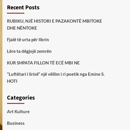
Recent Posts
RUBIKU, NJË HISTORI E PAZAKONTË MBITOKE
DHE NËNTOKE
Fjalë të urta për librin
Lëre ta dëgjojë zemrën
KUR SHPATA FILLON TË ECË MBI NE
”Luftëtari i lirisë” një vëllim i ri poetik nga Emine S.
HOTI
Categories
Art Kulture
Business