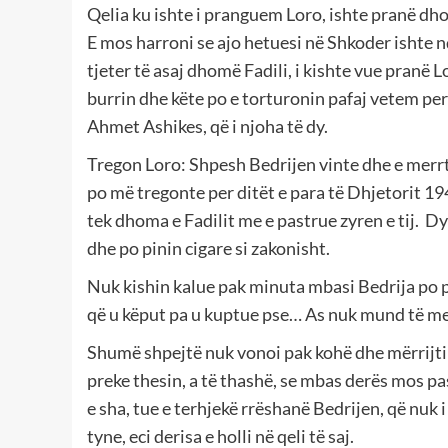
Qelia ku ishte i pranguem Loro, ishte pranë dho
E mos harroni se ajo hetuesi në Shkoder ishte 
tjeter të asaj dhomë Fadili, i kishte vue pranë L
burrin dhe këte po e torturonin pafaj vetem per
Ahmet Ashikes, që i njoha të dy.
Tregon Loro: Shpesh Bedrijen vinte dhe e merrte
po më tregonte per ditët e para të Dhjetorit 19
tek dhoma e Fadilit me e pastrue zyren e tij. D
dhe po pinin cigare si zakonisht.
Nuk kishin kalue pak minuta mbasi Bedrija po pa
që u këput pa u kuptue pse… As nuk mund të mer
Shumë shpejtë nuk vonoi pak kohë dhe mërrijti ng
preke thesin, a të thashë, se mbas derës mos pa
e sha, tue e terhjekë rrëshanë Bedrijen, që nuk i
tyne, eci derisa e holli në qeli të saj.