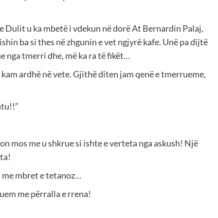
he Dulit u ka mbetë i vdekun në dorë At Bernardin Palaj,
shin ba si thes në zhgunin e vet ngjyrë kafe. Unë pa dijtë
e nga tmerri dhe, më ka ra të fikët…
 kam ardhë në vete. Gjithë diten jam qenë e tmerrueme,
htu!!”
on mos me u shkrue si ishte e verteta nga askush! Një
ta!
la me mbret e tetanoz…
luem me përralla e rrena!