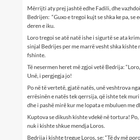
Mërrijti aty prej jashtë edhe Fadili, dhe vazhdoi
Bedrijen: “Guxo e tregoi kujt se shka ke pa, se ed
deren e iku.
Loro tregoi se atë natë ishe i sigurtë se ata kri
sinjal Bedrijes per me marrë vesht shka kishte ng
fshinte.
Të nesermen heret më zgjoi vetë Bedrija: “Loro, L
Unë, i pergjegja jo!
Po në të vertetë, gjatë natës, unë veshtrova nga
errësinën e natës tek qerrsija, që ishte tek muri
dhe i pashë mirë kur me lopata e mbuluen me d
Kuptova se dikush kishte vdekë në tortura! Po, 
nuk i kishte shkue mendja Loros.
Bedrija i kishte tregue Loros, se: “Të dy më po