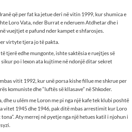
ranë që per fat ka jetue deri në vitin 1999, kur shumica e
ishte Loro Vata, nder Burrat e nderuem Atdhetar dhe i
ë vuejtjet e pafund nder kampet e shfarosjes.
r virtyte tjera jo të pakta.
të tjerë edhe mungonte, ishte saktësia e ruejtjes së
j sikur po i lexon ata kujtime në ndonjë ditar sekret
bas vitit 1992, kur unë porsa kishe fillue me shkrue per
ës komuniste dhe “luftës së kllasave” në Shkoder.
a, dhe u ulëm me Loron me pi nga një kafe tek klubi poshtë
nga vitet 1945 dhe 1946, pak ditë mbas arrestimit kur Loro
ona”. Aty merrej në pyetje nga një hetues katil i njohun i
syzi.