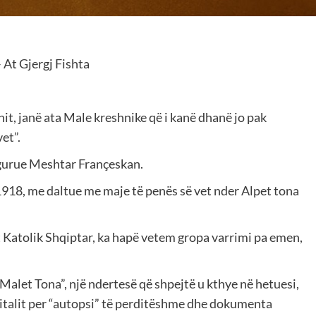
 – At Gjergj Fishta
nit, janë ata Male kreshnike që i kanë dhanë jo pak
et”.
ugurue Meshtar Françeskan.
ë 1918, me daltue me maje të penës së vet nder Alpet tona
t Katolik Shqiptar, ka hapë vetem gropa varrimi pa emen,
“Malet Tona”, një ndertesë që shpejtë u kthye në hetuesi,
Spitalit per “autopsi” të perditëshme dhe dokumenta