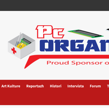
Art Kulture
Reportazh
Histori
Intervista
Forum
T