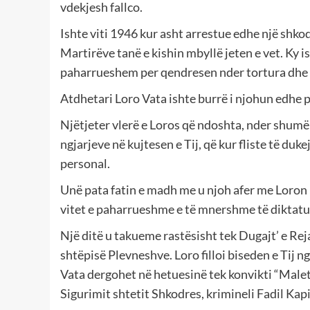
vdekjesh fallco.
Ishte viti 1946 kur asht arrestue edhe një shkod
Martirëve tanë e kishin mbyllë jeten e vet. Ky 
paharrueshem per qendresen nder tortura dhe n
Atdhetari Loro Vata ishte burrë i njohun edhe pe
Njëtjeter vlerë e Loros që ndoshta, nder shumë 
ngjarjeve në kujtesen e Tij, që kur fliste të duke
personal.
Unë pata fatin e madh me u njoh afer me Loron m
vitet e paharrueshme e të mnershme të diktatur
Një ditë u takueme rastësisht tek Dugajt’ e Rej
shtëpisë Plevneshve. Loro filloi biseden e Tij 
Vata dergohet në hetuesinë tek konvikti “Malet t
Sigurimit shtetit Shkodres, krimineli Fadil Kapi