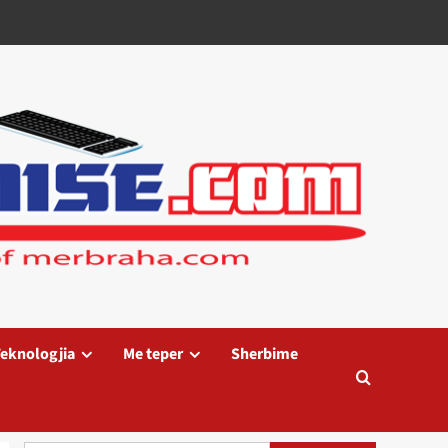
eknologjia
Me teper
Sherbime