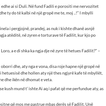
 edhe ai si Duli. Në fund Fadili e porositi me nervozitet
he ty do të kalbi në një gropë me te, moj ..!” I mbylli
minela i pergjojnë, prandej, as nuk i kishte dhanë asnjë
ja atëditë, në zyren e torturave të Fadilit, kur kjo po
oro, a e di shka ka ngja dje në zyre të hetues Fadilit?” –
 oborri dhe, aty nga e vona, disa roje hapne një gropë në
 i hetuesisë dhe hollen aty një thes ngjyrë kafe të mbyllët,
he dhe ikën në dhomat e veta.
se kush mund t’ ishte Ai aq i pafat që me perfundue aty, as
rositne që mos me pastrue mbas derës së Fadilit. Unë