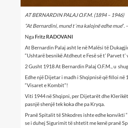
AT BERNARDIN PALAJ O.F.M. (1894 – 1946)
“At Bernardini, mund t´ma kalojnë edhe mue
“.
Nga
Fritz RADOVANI
At Bernardin Palaj asht le në Malësi të Dukagji
“Ushtarë besnikë Atdheut e Fesë së t’ Parvet t’ v
2 Gusht 1918 At Bernardin Palaj O.F.M., u sh
Edhe një Dijetar i madh i Shqipnisë që filloi n
“Visaret e Kombit”!
Viti 1944 në Shqipni, per Dijetarët dhe Klerikë
pasnjë shenjë tek koka dhe pa Kryqa.
Pranë Spitalit të Shkodres ishte edhe konvikti 
se i duhej Sigurimit të shtetit me kenë pranë 