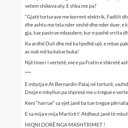
vetem shikova aty. E shka me pa?
“Gjatë torturave me korrent elektrik, Fadilit d
dhe ashtu me tela nder veshë dhe nder duer, e ki
gja, tue pastrue mbasdere, kur e pashë vrrita dh
Ka ardhë Duli dhe më ka hjedhë ujë, e mbas pak
as nuk më ka kalue buka!
Një tmerr i vertetë, me e pa Fratin e shkretë as
***
E mbytja e At Bernardin Palaj në torturë, vazhd
Dosje e mbyllun pa shpresë me u tregue e verte
Keni “harrue” sa vjet janë ba tue tregue përral
E sa mija e mija Martirë t’ Atdheut janë të mbu
HIQNI DORË NGA MASHTRIMET !