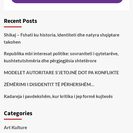
Recent Posts
Shikaj – Fshati ku historia, identiteti dhe natyra shqiptare
takohen
Republika mbi interesat politike: sovraniteti i qytetarëve,
kushtetutshmëria dhe përgjegjësia shtetërore
MODELET AUTORITARE S’JETOJNË DOT PA KONFLIKTE
ZËMËRIMI I DISIDENTIT TË PËRHERSHËM…
Kadareja i pavdekshëm, kur kritika i jep formë kujtesës
Categories
Art Kulture