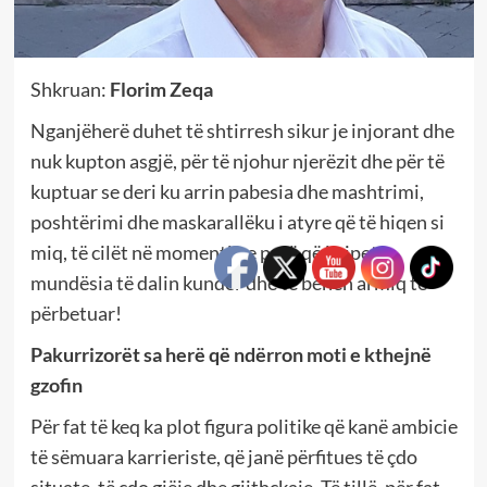
Shkruan:
Florim Zeqa
Nganjëherë duhet të shtirresh sikur je injorant dhe
nuk kupton asgjë, për të njohur njerëzit dhe për të
kuptuar se deri ku arrin pabesia dhe mashtrimi,
poshtërimi dhe maskarallëku i atyre që të hiqen si
miq, të cilët në momentin e parë që ju ipet
mundësia të dalin kundër dhe të bëhen armiq të
përbetuar!
Pakurrizorët sa herë që ndërron moti e kthejnë
gzofin
Për fat të keq ka plot figura politike që kanë ambicie
të sëmuara karrieriste, që janë përfitues të çdo