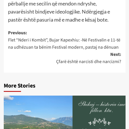
përballje me secilin që mendon ndryshe,
pavarësisht bindjeve ideologjike. Ndërgjegja e
pastër është pasuria më e madhe e kësaj bote.
Post
Previous:
Flet “Nderi i Kombit”, Bujar Kapexhiu: -Në Festivalin e 11-të
navigation
na udhëzuan ta bënim Festival modern, pastaj na dënuan
Next:
Çfarë është narcisti dhe narcizmi?
More Stories