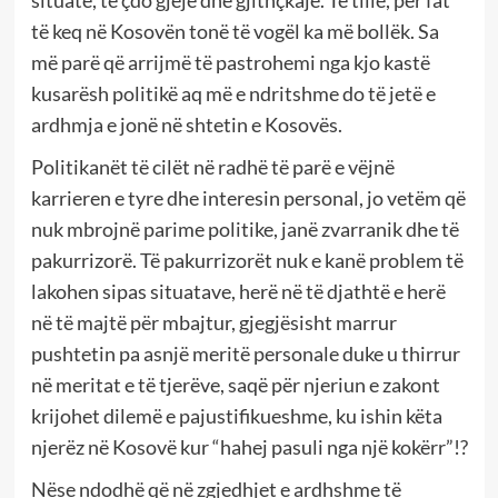
situate, të çdo gjëje dhe gjithçkaje. Të tillë, për fat
të keq në Kosovën tonë të vogël ka më bollëk. Sa
më parë që arrijmë të pastrohemi nga kjo kastë
kusarësh politikë aq më e ndritshme do të jetë e
ardhmja e jonë në shtetin e Kosovës.
Politikanët të cilët në radhë të parë e vëjnë
karrieren e tyre dhe interesin personal, jo vetëm që
nuk mbrojnë parime politike, janë zvarranik dhe të
pakurrizorë. Të pakurrizorët nuk e kanë problem të
lakohen sipas situatave, herë në të djathtë e herë
në të majtë për mbajtur, gjegjësisht marrur
pushtetin pa asnjë meritë personale duke u thirrur
në meritat e të tjerëve, saqë për njeriun e zakont
krijohet dilemë e pajustifikueshme, ku ishin këta
njerëz në Kosovë kur “hahej pasuli nga një kokërr”!?
Nëse ndodhë që në zgjedhjet e ardhshme të