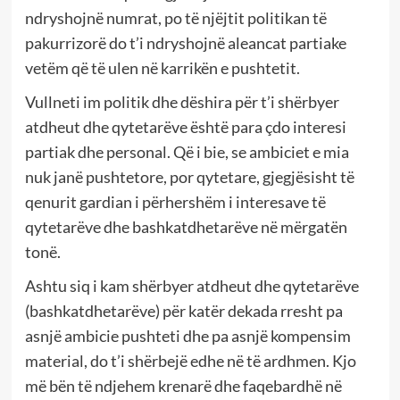
ndryshojnë numrat, po të njëjtit politikan të
pakurrizorë do t’i ndryshojnë aleancat partiake
vetëm që të ulen në karrikën e pushtetit.
Vullneti im politik dhe dëshira për t’i shërbyer
atdheut dhe qytetarëve është para çdo interesi
partiak dhe personal. Që i bie, se ambiciet e mia
nuk janë pushtetore, por qytetare, gjegjësisht të
qenurit gardian i përhershëm i interesave të
qytetarëve dhe bashkatdhetarëve në mërgatën
tonë.
Ashtu siq i kam shërbyer atdheut dhe qytetarëve
(bashkatdhetarëve) për katër dekada rresht pa
asnjë ambicie pushteti dhe pa asnjë kompensim
material, do t’i shërbejë edhe në të ardhmen. Kjo
më bën të ndjehem krenarë dhe faqebardhë në