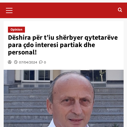
Primary
Menu
Opinion
Dëshira për t’iu shërbyer qytetarëve
para çdo interesi partiak dhe
personal!
07/04/2024
0