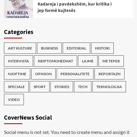
Kadareja i pavdekshëm, kur kritika i
jep formë kujtesës
Categories
ART KULTURE
BUSINESS
EDITORIAL
HISTORI
INTERVISTA
KRIPTOMONEDHAT
LAJME
ME TEPER
NJOFTIME
OPINION
PERSONALITETE
REPORTAZH
SPECIALE
SPORT
STORIES
TECH
TEKNOLOGJIA
VIDEO
CoverNews Social
Social menu is not set. You need to create menu and assign it