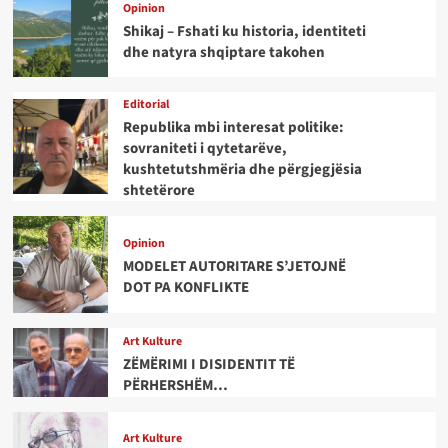
Opinion
Shikaj – Fshati ku historia, identiteti
dhe natyra shqiptare takohen
Editorial
Republika mbi interesat politike:
sovraniteti i qytetarëve,
kushtetutshmëria dhe përgjegjësia
shtetërore
Opinion
MODELET AUTORITARE S’JETOJNË
DOT PA KONFLIKTE
Art Kulture
ZËMËRIMI I DISIDENTIT TË
PËRHERSHËM…
Art Kulture