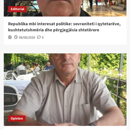
Editorial
Republika mbi interesat politike: sovraniteti i qytetarëve,
kushtetutshmëria dhe përgjegjësia shtetërore
08/08/2026
0
Opinion