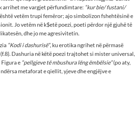
ik arrihet me vargjet përfundimtare:
“kur bie/ fustani/
është vetëm trupi femëror; ajo simbolizon fshehtësinë e
ionit. Jo vetëm në k$etë poezi, poeti përdor një gjuhë të
likatesën, dhe jo me agresivitetin.
ezia
“Kodi i dashurisë”
, ku erotika ngrihet në përmasë
”
(f.8). Dashuria në këtë poezi trajtohet si mister universal,
. Figura e
“pellgjeve të mbushura lëng ëmbëlsie”
(po aty,
 ndërsa metaforat e qiellit, yjeve dhe engjëjve e