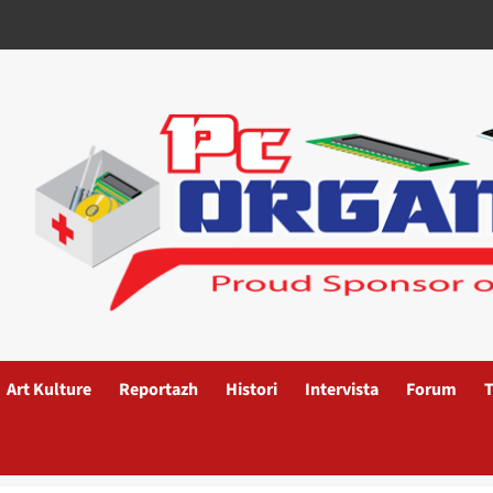
Art Kulture
Reportazh
Histori
Intervista
Forum
T