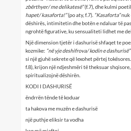
zbërthyer/ me delikatesë”
(f.7), dhe kulmi poet
hapet/ kasaforta!”
(po aty, f.7).
“Kasaforta”
nuk 
dëshirës, intimitetin dhe botën e ndaluar të pas
ngrohtë figurative, ku sensualiteti lidhet me de
Një dimension tjetër i dashurisë shfaqet te po
kozmike:
“në yje deshifrova/ kodin e dashurisë
si një gjuhë sekrete që lexohet përtej tokësores
f.8), krijon një ndjeshmëri të theksuar shqisore,
spiritualizojnë dëshirën.
KODI I DASHURISË
ëndrrën tënde të koduar
ta hakova me muzën e dashurisë
një puthje eliksir ta vodha
kaq më mjaftoi