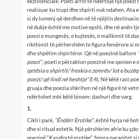
ekzistenciale. Poeti arrin të ndërtojë një poezi 
realizuar ku trupi dhe shpirti nuk ndahen. Ata e
si dy lumenj që derdhen në të njëjtin destinacio
në dukje është me motive epshi, dhe në anën tje
poezi e mungesës, e kujtesës, e mallkimit të da
rikthimit të përhershëm te figura femërore si 
dhe shpëtim shpirtëror. Që në poezinë ballore
poezi”
, poeti e përcakton poezinë me qenien e 
qetësia e shpirtit/ freskia e zemrës/ lot e buzë
poezi/ që lindi në heshtje”
(f.4). Në këtë rast p
gruaja dhe poezia shkrihen në një figurë të vetm
ndërtohet mbi këtë binom: dashuri dhe varg.
1.
Cikli i parë,
“Ëndërr Erotike”
, është hyrja në bo
dhe si ritual estetik. Një përshkrim afrie ku çd
poezinë “Kasafortë erotike”, femra paraqitet si