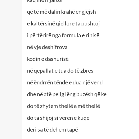
që të më dalin krahë engjëjsh
e kaltërsinë qiellore ta pushtoj
i përtërirë nga formula e rinisë
në yje deshifrova
kodin e dashurisë
në qepallat e tua do të zbres
në ëndrrën tënde e dua një vend
dhe në atë pellg lëng buzësh që ke
do të zhytem thellë e më thellë
do ta shijoj si verën e kuqe
deri sa të dehem tapë