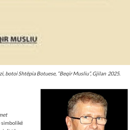
botoi Shtëpia Botuese, “Beqir Musliu”, Gjilan 2025.
met
ë simbolikë