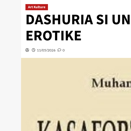
Art Kulture
DASHURIA SI UN
EROTIKE
11/05/2026
0