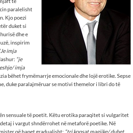
mjaft të
cin paralelisht
n. Kjo poezi
tër duket si
shurisë dhe e
muzë, inspirim
“Je imja
dashur:
“je
qeshje/ imja
oezia bëhet frymëmarrje emocionale dhe lojë erotike. Sepse
e, duke paralajmëruar se motivi themelor i libri do të
tën sensuale të poetit. Këtu erotika paraqitet si vulgaritet
o detaj i vargut shndërrohet në metaforë poetike. Në
 mister që hapet gradualisht:
“tri kopsat magjike/ duhet