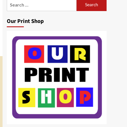
Search
for:
Our Print Shop