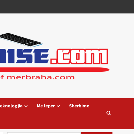
eknologjia
Me teper
Sherbime