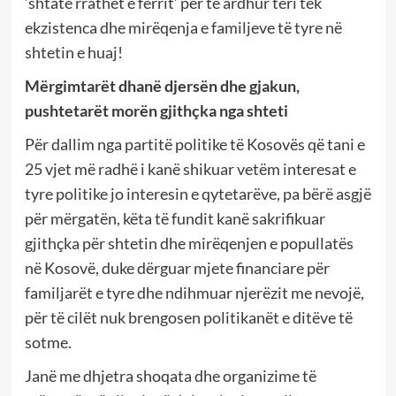
‘shtatë rrathët e ferrit’ për të ardhur teri tek
ekzistenca dhe mirëqenja e familjeve të tyre në
shtetin e huaj!
Mërgimtarët dhanë djersën dhe gjakun,
pushtetarët morën gjithçka nga shteti
Për dallim nga partitë politike të Kosovës që tani e
25 vjet më radhë i kanë shikuar vetëm interesat e
tyre politike jo interesin e qytetarëve, pa bërë asgjë
për mërgatën, këta të fundit kanë sakrifikuar
gjithçka për shtetin dhe mirëqenjen e popullatës
në Kosovë, duke dërguar mjete financiare për
familjarët e tyre dhe ndihmuar njerëzit me nevojë,
për të cilët nuk brengosen politikanët e ditëve të
sotme.
Janë me dhjetra shoqata dhe organizime të