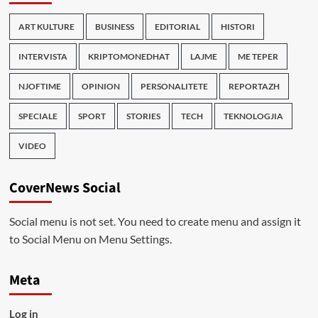
ART KULTURE
BUSINESS
EDITORIAL
HISTORI
INTERVISTA
KRIPTOMONEDHAT
LAJME
ME TEPER
NJOFTIME
OPINION
PERSONALITETE
REPORTAZH
SPECIALE
SPORT
STORIES
TECH
TEKNOLOGJIA
VIDEO
CoverNews Social
Social menu is not set. You need to create menu and assign it
to Social Menu on Menu Settings.
Meta
Log in