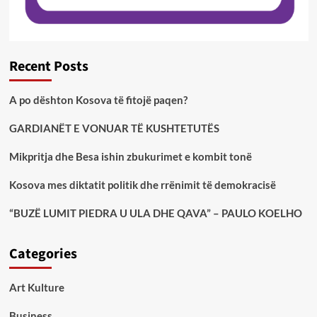
Recent Posts
A po dështon Kosova të fitojë paqen?
GARDIANËT E VONUAR TË KUSHTETUTËS
Mikpritja dhe Besa ishin zbukurimet e kombit tonë
Kosova mes diktatit politik dhe rrënimit të demokracisë
“BUZË LUMIT PIEDRA U ULA DHE QAVA” – PAULO KOELHO
Categories
Art Kulture
Business