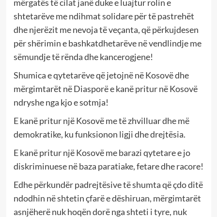
mërgatës të cilat janë duke e luajtur rolin e
shtetarëve me ndihmat solidare për të pastrehët
dhe njerëzit me nevoja të veçanta, që përkujdesen
për shërimin e bashkatdhetarëve në vendlindje me
sëmundje të rënda dhe kancerogjene!
Shumica e qytetarëve që jetojnë në Kosovë dhe
mërgimtarët në Diasporë e kanë pritur në Kosovë
ndryshe nga kjo e sotmja!
E kanë pritur një Kosovë me të zhvilluar dhe më
demokratike, ku funksionon ligji dhe drejtësia.
E kanë pritur një Kosovë me barazi qytetare e jo
diskriminuese në baza paratiake, fetare dhe racore!
Edhe përkundër padrejtësive të shumta që çdo ditë
ndodhin në shtetin çfarë e dëshiruan, mërgimtarët
asnjëherë nuk hoqën dorë nga shteti i tyre, nuk