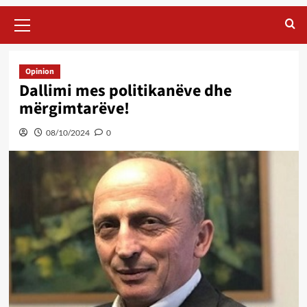
Primary
Menu
Opinion
Dallimi mes politikanëve dhe
mërgimtarëve!
08/10/2024
0