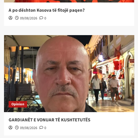
A po dështon Kosova të fitojë paqen?
09/08/2026
0
Opinion
GARDIANËT E VONUAR TË KUSHTETUTËS
09/08/2026
0