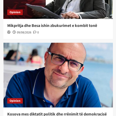
Opinion
Mikpritja dhe Besa ishin zbukurimet e kombit tonë
09/08/2026
0
Opinion
Kosova mes diktatit politik dhe rrënimit të demokracisë