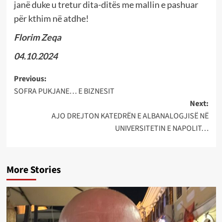
janë duke u tretur dita-ditës me mallin e pashuar
për kthim në atdhe!
Florim Zeqa
04.10.2024
Post
Previous:
SOFRA PUKJANE… E BIZNESIT
navigation
Next:
AJO DREJTON KATEDRËN E ALBANALOGJISË NË
UNIVERSITETIN E NAPOLIT…
More Stories