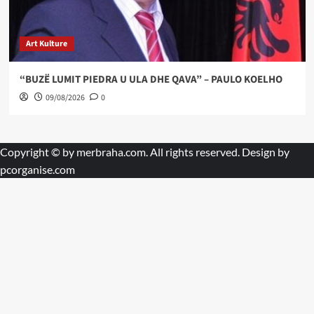
Art Kulture
“BUZË LUMIT PIEDRA U ULA DHE QAVA” – PAULO KOELHO
09/08/2026
0
Copyright © by
merbraha.com
. All rights reserved. Design by
pcorganise.com