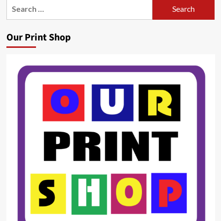
Search
for:
Our Print Shop