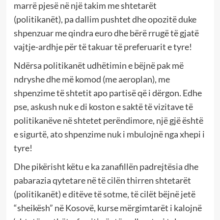
marrë pjesë në një takim me shtetarët
(politikanët), pa dallim pushtet dhe opozitë duke
shpenzuar me qindra euro dhe bërë rrugë të gjatë
vajtje-ardhje për të takuar të preferuarit e tyre!
Ndërsa politikanët udhëtimin e bëjnë pak më
ndryshe dhe më komod (me aeroplan), me
shpenzime të shtetit apo partisë që i dërgon. Edhe
pse, askush nuk e di koston e saktë të vizitave të
politikanëve në shtetet perëndimore, një gjë është
e sigurtë, ato shpenzime nuk i mbulojnë nga xhepi i
tyre!
Dhe pikërisht këtu e ka zanafillën padrejtësia dhe
pabarazia qytetare në të cilën thirren shtetarët
(politikanët) e ditëve të sotme, të cilët bëjnë jetë
“sheikësh” në Kosovë, kurse mërgimtarët i kalojnë