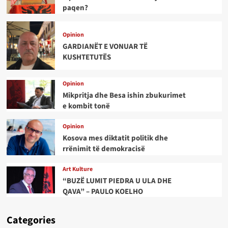
paqen?
Opinion
GARDIANËT E VONUAR TË
KUSHTETUTËS
Opinion
Mikpritja dhe Besa ishin zbukurimet
e kombit tonë
Opinion
Kosova mes diktatit politik dhe
rrënimit të demokracisë
Art Kulture
“BUZË LUMIT PIEDRA U ULA DHE
QAVA” – PAULO KOELHO
Categories