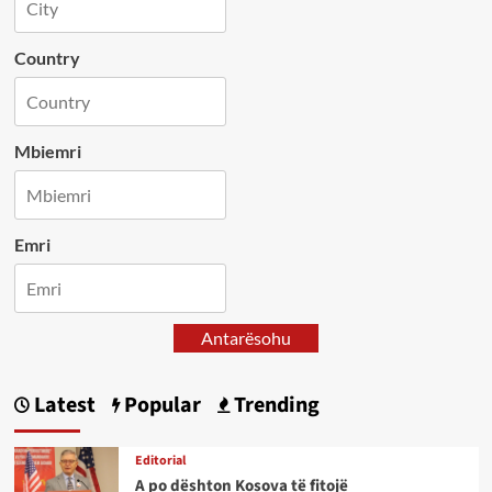
Country
Mbiemri
Emri
Antarësohu
Latest
Popular
Trending
Editorial
A po dështon Kosova të fitojë