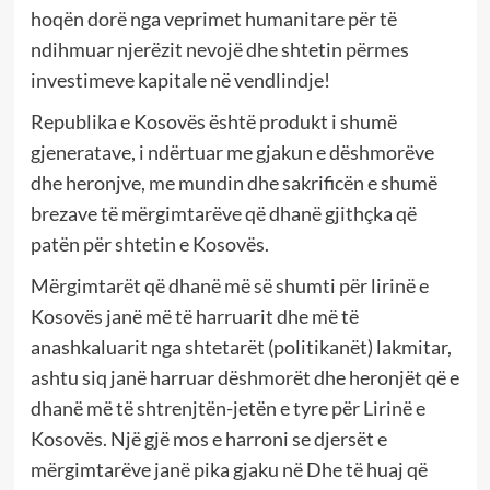
hoqën dorë nga veprimet humanitare për të
ndihmuar njerëzit nevojë dhe shtetin përmes
investimeve kapitale në vendlindje!
Republika e Kosovës është produkt i shumë
gjeneratave, i ndërtuar me gjakun e dëshmorëve
dhe heronjve, me mundin dhe sakrificën e shumë
brezave të mërgimtarëve që dhanë gjithçka që
patën për shtetin e Kosovës.
Mërgimtarët që dhanë më së shumti për lirinë e
Kosovës janë më të harruarit dhe më të
anashkaluarit nga shtetarët (politikanët) lakmitar,
ashtu siq janë harruar dëshmorët dhe heronjët që e
dhanë më të shtrenjtën-jetën e tyre për Lirinë e
Kosovës. Një gjë mos e harroni se djersët e
mërgimtarëve janë pika gjaku në Dhe të huaj që