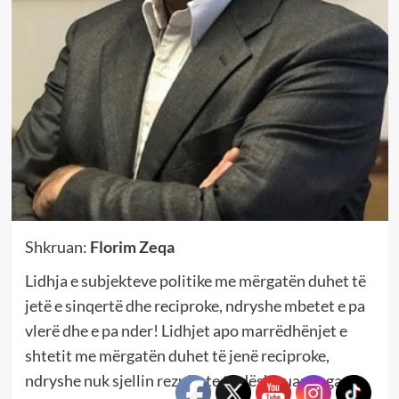
Shkruan:
Florim Zeqa
Lidhja e subjekteve politike me mërgatën duhet të
jetë e sinqertë dhe reciproke, ndryshe mbetet e pa
vlerë dhe e pa nder! Lidhjet apo marrëdhënjet e
shtetit me mërgatën duhet të jenë reciproke,
ndryshe nuk sjellin rezultate të dëshiruara nga të