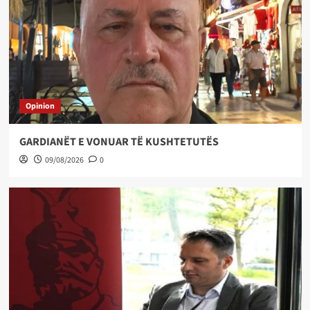
Opinion
GARDIANËT E VONUAR TË KUSHTETUTËS
09/08/2026
0