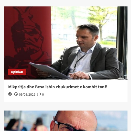
Opinion
Mikpritja dhe Besa ishin zbukurimet e kombit tonë
09/08/2026
0