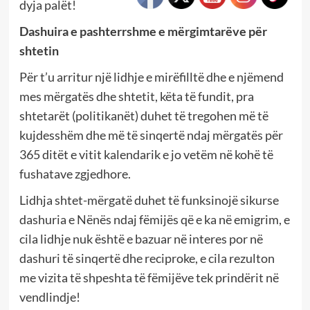
dyja palët!
Dashuira e pashterrshme e mërgimtarëve për
shtetin
Për t’u arritur një lidhje e mirëfilltë dhe e njëmend
mes mërgatës dhe shtetit, këta të fundit, pra
shtetarët (politikanët) duhet të tregohen më të
kujdesshëm dhe më të sinqertë ndaj mërgatës për
365 ditët e vitit kalendarik e jo vetëm në kohë të
fushatave zgjedhore.
Lidhja shtet-mërgatë duhet të funksinojë sikurse
dashuria e Nënës ndaj fëmijës që e ka në emigrim, e
cila lidhje nuk është e bazuar në interes por në
dashuri të sinqertë dhe reciproke, e cila rezulton
me vizita të shpeshta të fëmijëve tek prindërit në
vendlindje!