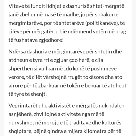
Viteve të fundit lidhjet e dashurisë shtet-mërgatë
janë zbehur në masë të madhe, jo për shkakun e
mërgimtarëve, por të shtetarëve (politikanëve), të
cilëve për mërgatën u bie ndërmend vetëm në prag
të fushatave zgjedhore!
Ndërsa dashuria e mërgimtarëve për shtetin dhe
atdheun e tyre rri e zgjuar çdo herë, e cila
shpërthen si vullkan në çdo kohë të pushimeve
verore, të cilët vërshojnë rrugët tokësore dhe ato
ajrore për të zbarkuar në tokën e bekuar të atdheut
të tyre të shenjt.
Veprimtarët dhe aktivistët e mërgatës nuk ndalen
asnjëherë, zhvillojnë aktivitete nga më të
ndryshmet në mbrojtje të traditave dhe kulturës
shqiptare, bëjnë qindra e mijëra kilometra për të