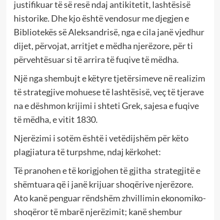
justifikuar të së resë ndaj antikitetit, lashtësisë
historike. Dhe kjo është vendosur me djegjen e
Bibliotekës së Aleksandrisë, nga e cila janë vjedhur
dijet, përvojat, arritjet e mëdha njerëzore, për ti
përvehtësuar si të arrira të fuqive të mëdha.
Një nga shembujt e këtyre tjetërsimeve në realizim
të strategjive mohuese të lashtësisë, veç të tjerave
na e dëshmon krijimi i shteti Grek, sajesa e fuqive
të mëdha, e vitit 1830.
Njerëzimi i sotëm është i vetëdijshëm për këto
plagjiatura të turpshme, ndaj kërkohet:
Të pranohen e të korigjohen të gjitha strategjitë e
shëmtuara që i janë krijuar shoqërive njerëzore.
Ato kanë penguar rëndshëm zhvillimin ekonomiko-
shoqëror të mbarë njerëzimit; kanë shembur