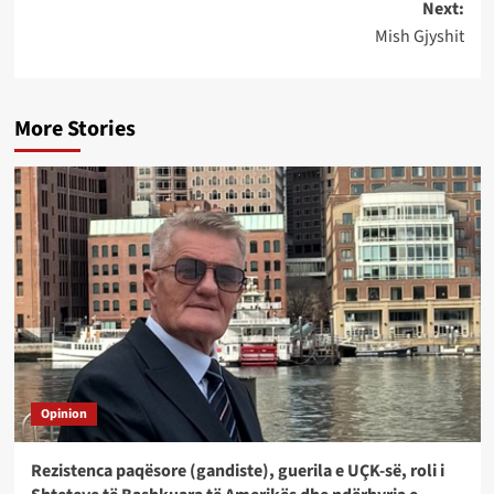
Next:
Mish Gjyshit
More Stories
Opinion
Rezistenca paqësore (gandiste), guerila e UÇK-së, roli i