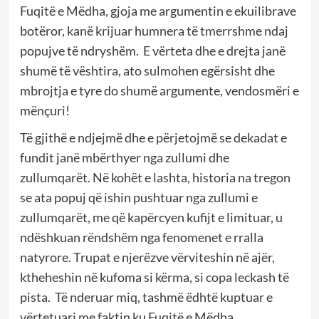
Fuqitë e Mëdha, gjoja me argumentin e ekuilibrave
botëror, kanë krijuar humnera të tmerrshme ndaj
popujve të ndryshëm. E vërteta dhe e drejta janë
shumë të vështira, ato sulmohen egërsisht dhe
mbrojtja e tyre do shumë argumente, vendosmëri e
mënçuri!
Të gjithë e ndjejmë dhe e përjetojmë se dekadat e
fundit janë mbërthyer nga zullumi dhe
zullumqarët. Në kohët e lashta, historia na tregon
se ata popuj që ishin pushtuar nga zullumi e
zullumqarët, me që kapërcyen kufijt e limituar, u
ndëshkuan rëndshëm nga fenomenet e rralla
natyrore. Trupat e njerëzve vërviteshin në ajër,
ktheheshin në kufoma si kërma, si copa leckash të
pista. Të nderuar miq, tashmë ëdhtë kuptuar e
vërtetuari me faktin ku Fuqitë e Mëdha