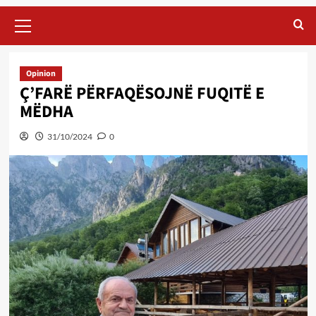
Primary
Menu
Opinion
Ç’FARË PËRFAQËSOJNË FUQITË E
MËDHA
31/10/2024
0