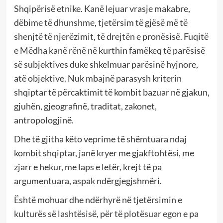
Shqipërisë etnike. Kanë lejuar vrasje makabre,
dëbime të dhunshme, tjetërsim të gjësë më të
shenjtë të njerëzimit, të drejtën e pronësisë. Fuqitë
e Mëdha kanë rënë në kurthin famëkeq të parësisë
së subjektives duke shkelmuar parësinë hyjnore,
atë objektive. Nuk mbajnë parasysh kriterin
shqiptar të përcaktimit të kombit bazuar në gjakun,
gjuhën, gjeografinë, traditat, zakonet,
antropologjinë.
Dhe të gjitha këto veprime të shëmtuara ndaj
kombit shqiptar, janë kryer me gjakftohtësi, me
zjarr e hekur, me laps e letër, krejt të pa
argumentuara, aspak ndërgjegjshmëri.
Është mohuar dhe ndërhyrë në tjetërsimin e
kulturës së lashtësisë, për të plotësuar egon e pa