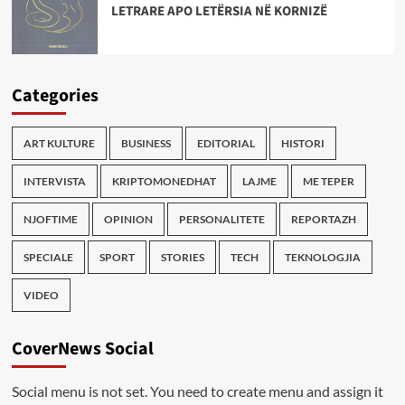
LETRARE APO LETËRSIA NË KORNIZË
Categories
ART KULTURE
BUSINESS
EDITORIAL
HISTORI
INTERVISTA
KRIPTOMONEDHAT
LAJME
ME TEPER
NJOFTIME
OPINION
PERSONALITETE
REPORTAZH
SPECIALE
SPORT
STORIES
TECH
TEKNOLOGJIA
VIDEO
CoverNews Social
Social menu is not set. You need to create menu and assign it