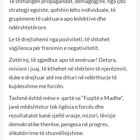
Të shmangen propagandat, demagogjitë, nga çdo
strategji egoiste, qofshin këto individuale, të
grupimeve të caktuara apo kolektive dhe
ndërshtetërore.
Le të drejtohemi nga poziviteti, të shtohet
vigjilenca për frenimin e negativitetit.
Zotërinj, të zgjedhur apo të emëruar! Detyra,
misioni i juaj, të kthehet në shërbim të njerëzimit,
duke e drejtuar atë me dituri në ndërthurje të
kujdesshme me forcën.
Tashmë është mëse e qartë se “Fuqitë e Madhe”,
janë mbështetur tek ligësia e forcës dhe
rezultatatet kanë sjellë vrasje, mizori, lëvizje
demokratike therëse, pengesa në progres,
shkatërrime të shumëllojshme.