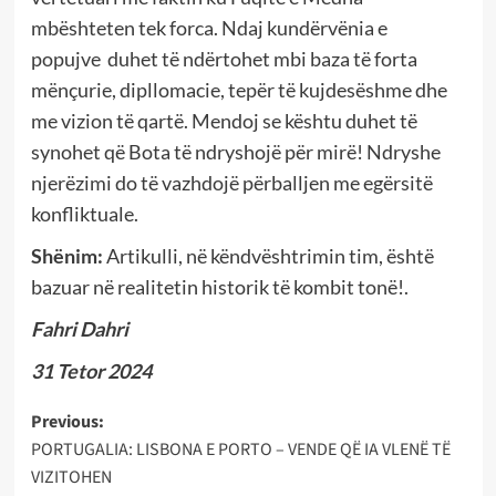
mbështeten tek forca. Ndaj kundërvënia e
popujve duhet të ndërtohet mbi baza të forta
mënçurie, dipllomacie, tepër të kujdesëshme dhe
me vizion të qartë. Mendoj se kështu duhet të
synohet që Bota të ndryshojë për mirë! Ndryshe
njerëzimi do të vazhdojë përballjen me egërsitë
konfliktuale.
Shënim:
Artikulli, në këndvështrimin tim, është
bazuar në realitetin historik të kombit tonë!.
Fahri Dahri
31 Tetor 2024
Post
Previous:
PORTUGALIA: LISBONA E PORTO – VENDE QË IA VLENË TË
navigation
VIZITOHEN