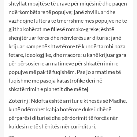
shtyllat mbajtëse të urave për miqësinë dhe paqen
ndërkombëtare të popujve; janë zhvilluar dhe
vazhdojnë luftëra të tmerrshme mes popujve në të
gjitha kohërat me fillesë romako-greke; është
shënjtëruar forca dhe nënvlerësuar dituria; janë
krijuar kampe të shtwtërore të kundërta mbi baza
fetare, ideologjike, dhe rracore; u kanë krijuar gara
për përsosjen e armatimeve për shkatërrimin e
popujve më pak të fuqishëm. Pse jo armatime të
fuqishme me pasoja katastrofike deri në
shkatërrimin e planetit dhe më tej.
Zotërinj! Ndofta është arritur e kthesës së Madhe,
ku të ndërrohet kahja botërore duke i dhënë
përparësi diturisë dhe përdorimit të forcës nën
kujdesin e të shënjtës mënçuri-dituri.