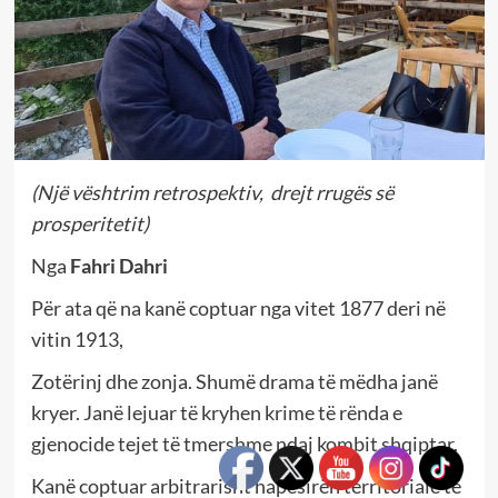
(Një vështrim retrospektiv, drejt rrugës së
prosperitetit)
Nga
Fahri Dahri
Për ata që na kanë coptuar nga vitet 1877 deri në
vitin 1913,
Zotërinj dhe zonja. Shumë drama të mëdha janë
kryer. Janë lejuar të kryhen krime të rënda e
gjenocide tejet të tmershme ndaj kombit shqiptar.
Kanë coptuar arbitrarisht hapësirën territoriale të