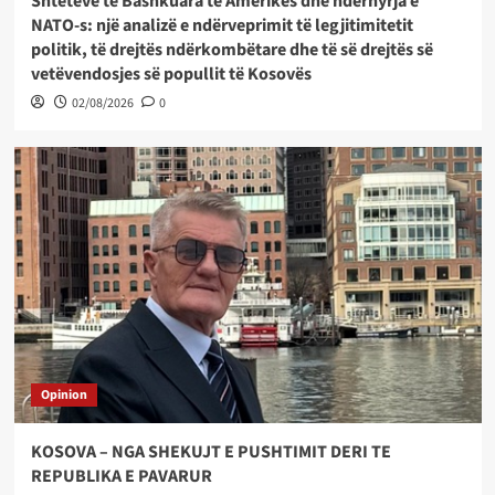
Shteteve të Bashkuara të Amerikës dhe ndërhyrja e
NATO-s: një analizë e ndërveprimit të legjitimitetit
politik, të drejtës ndërkombëtare dhe të së drejtës së
vetëvendosjes së popullit të Kosovës
02/08/2026
0
Opinion
KOSOVA – NGA SHEKUJT E PUSHTIMIT DERI TE
REPUBLIKA E PAVARUR