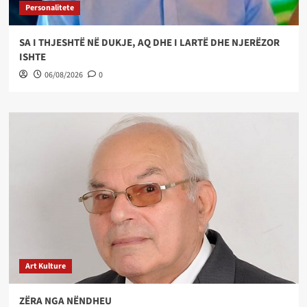
Personalitete
SA I THJESHTË NË DUKJE, AQ DHE I LARTË DHE NJERËZOR
ISHTE
06/08/2026
0
Art Kulture
ZËRA NGA NËNDHEU