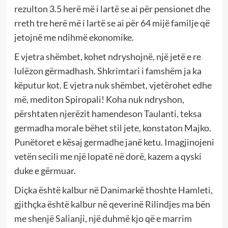
rezulton 3.5 herë më i lartë se ai për pensionet dhe
rreth tre herë më i lartë se ai për 64 mijë familje që
jetojnë me ndihmë ekonomike.
E vjetra shëmbet, kohet ndryshojnë, një jetë e re
lulëzon gërmadhash. Shkrimtari i famshëm ja ka
këputur kot. E vjetra nuk shëmbet, vjetërohet edhe
më, mediton Spiropali! Koha nuk ndryshon,
përshtaten njerëzit hamendeson Taulanti, teksa
germadha morale bëhet stil jete, konstaton Majko.
Punëtoret e kësaj germadhe janë ketu. Imagjinojeni
vetën secili me një lopatë në dorë, kazem a qyski
duke e gërmuar.
Diçka është kalbur në Danimarkë thoshte Hamleti,
gjithçka është kalbur në qeverinë Rilindjes ma bën
me shenjë Salianji, një duhmë kjo që e marrim