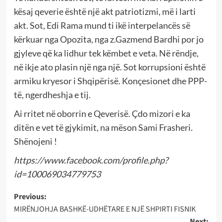
kësaj qeverie është një akt patriotizmi, më i larti
akt. Sot, Edi Rama mund ti ikë interpelancës së
kërkuar nga Opozita, nga z.Gazmend Bardhi por jo
gjyleve që ka lidhur tek këmbet e veta. Në rëndje,
në ikje ato plasin një nga një. Sot korrupsioni është
armiku kryesor i Shqipërisë. Konçesionet dhe PPP-
të, ngerdheshja e tij.
Ai rritet në oborrin e Qeverisë. Çdo mizori e ka
ditën e vet të gjykimit, na mëson Sami Frasheri.
Shënojeni !
https://www.facebook.com/profile.php?
id=100069034779753
Post
Previous:
MIRËNJOHJA BASHKË-UDHËTARE E NJË SHPIRTI FISNIK
navigation
Next: