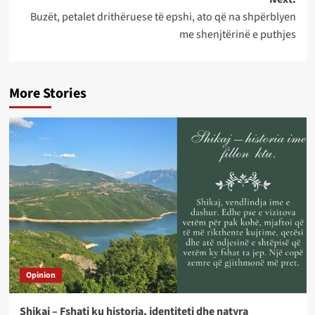
Buzët, petalet drithëruese të epshi, ato që na shpërblyen
me shenjtërinë e puthjes
More Stories
Opinion
Shikaj – Fshati ku historia, identiteti dhe natyra