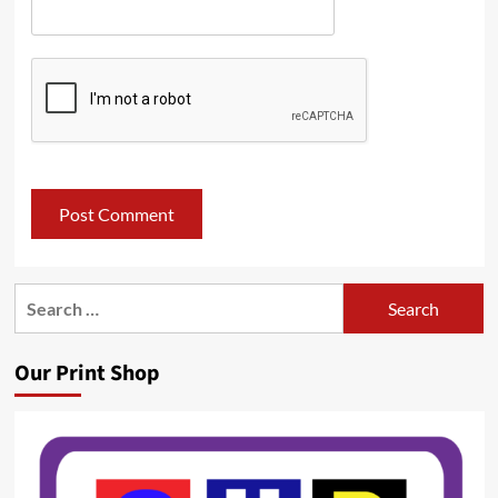
Search
for:
Our Print Shop