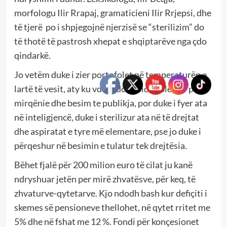
morfologu Ilir Rrapaj, gramaticieni Ilir Rrjepsi, dhe
të tjerë po i shpjegojnë njerzisë se “sterilizim” do
të thotë të pastrosh xhepat e shqiptarëve nga çdo
qindarkë.
Jo vetëm duke i zier portofolet në temperaturën e
lartë të vesit, aty ku vdes çdo pasion kolektiv për
mirqënie dhe besim te publikja, por duke i fyer ata
në inteligjencë, duke i sterilizur ata në të drejtat
dhe aspiratat e tyre më elementare, pse jo duke i
përqeshur në besimin e tulatur tek drejtësia.
Bëhet fjalë për 200 milion euro të cilat ju kanë
ndryshuar jetën per mirë zhvatësve, për keq, të
zhvaturve-qytetarve. Kjo ndodh bash kur defiçiti i
skemes së pensioneve thellohet, në qytet rritet me
5% dhe në fshat me 12 %. Fondi për konçesionet