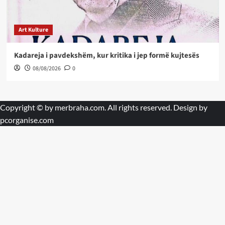
Art Kulture
Kadareja i pavdekshëm, kur kritika i jep formë kujtesës
08/08/2026
0
Copyright © by
merbraha.com
. All rights reserved. Design by
pcorganise.com