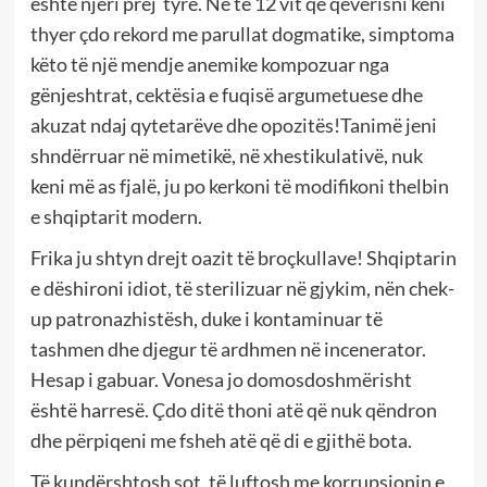
është njëri prej tyre. Në të 12 vit që qeverisni keni
thyer çdo rekord me parullat dogmatike, simptoma
këto të një mendje anemike kompozuar nga
gënjeshtrat, cektësia e fuqisë argumetuese dhe
akuzat ndaj qytetarëve dhe opozitës!Tanimë jeni
shndërruar në mimetikë, në xhestikulativë, nuk
keni më as fjalë, ju po kerkoni të modifikoni thelbin
e shqiptarit modern.
Frika ju shtyn drejt oazit të broçkullave! Shqiptarin
e dëshironi idiot, të sterilizuar në gjykim, nën chek-
up patronazhistësh, duke i kontaminuar të
tashmen dhe djegur të ardhmen në incenerator.
Hesap i gabuar. Vonesa jo domosdoshmërisht
është harresë. Çdo ditë thoni atë që nuk qëndron
dhe përpiqeni me fsheh atë që di e gjithë bota.
Të kundërshtosh sot, të luftosh me korrupsionin e