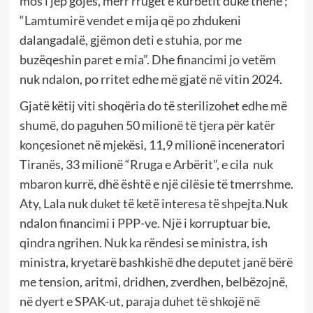
mos i jep gojës, merr rrugët e kurbetit duke thënë ;
“Lamtumirë vendet e mija që po zhdukeni
dalangadalë, gjëmon deti e stuhia, por me
buzëqeshin paret e mia”. Dhe financimi jo vetëm
nuk ndalon, po rritet edhe më gjatë në vitin 2024.
Gjatë këtij viti shoqëria do të sterilizohet edhe më
shumë, do paguhen 50 milionë të tjera për katër
konçesionet në mjekësi, 11,9 milionë inceneratori
Tiranës, 33 milionë “Rruga e Arbërit”, e cila nuk
mbaron kurrë, dhë është e një cilësie të tmerrshme.
Aty, Lala nuk duket të ketë interesa të shpejta.Nuk
ndalon financimi i PPP-ve. Një i korruptuar bie,
qindra ngrihen. Nuk ka rëndesi se ministra, ish
ministra, kryetarë bashkishë dhe deputet janë bërë
me tension, aritmi, dridhen, zverdhen, belbëzojnë,
në dyert e SPAK-ut, paraja duhet të shkojë në