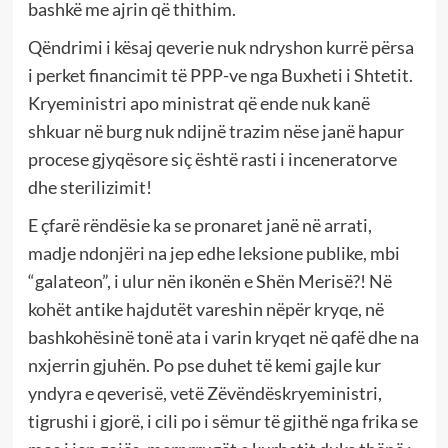
bashkë me ajrin që thithim.
Qëndrimi i kësaj qeverie nuk ndryshon kurrë përsa
i perket financimit të PPP-ve nga Buxheti i Shtetit.
Kryeministri apo ministrat që ende nuk kanë
shkuar në burg nuk ndijnë trazim nëse janë hapur
procese gjyqësore siç është rasti i inceneratorve
dhe sterilizimit!
E çfarë rëndësie ka se pronaret janë në arrati,
madje ndonjëri na jep edhe leksione publike, mbi
“galateon”, i ulur nën ikonën e Shën Merisë?! Në
kohët antike hajdutët vareshin nëpër kryqe, në
bashkohësinë tonë ata i varin kryqet në qafë dhe na
nxjerrin gjuhën. Po pse duhet të kemi gajle kur
yndyra e qeverisë, vetë Zëvëndëskryeministri,
tigrushi i gjorë, i cili po i sëmur të gjithë nga frika se