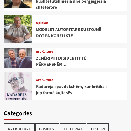
kushtetutshmëria dhe përgjegjësia
shtetërore
Opinion
MODELET AUTORITARE S’JETOJNË
DOT PA KONFLIKTE
Art Kulture
ZËMËRIMI I DISIDENTIT TË
PËRHERSHËM…
Art Kulture
Kadareja i pavdekshëm, kur kritika i
jep formë kujtesës
Categories
ART KULTURE
BUSINESS
EDITORIAL
HISTORI