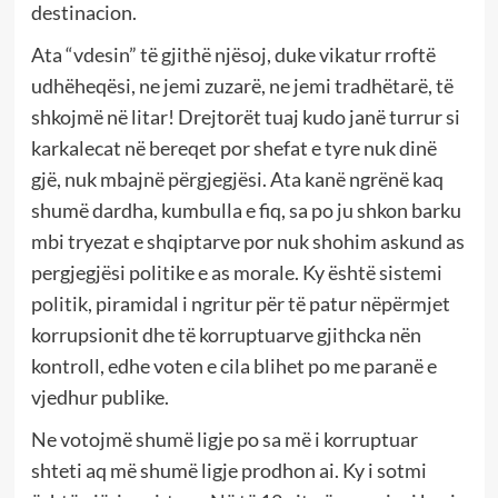
destinacion.
Ata “vdesin” të gjithë njësoj, duke vikatur rroftë
udhëheqësi, ne jemi zuzarë, ne jemi tradhëtarë, të
shkojmë në litar! Drejtorët tuaj kudo janë turrur si
karkalecat në bereqet por shefat e tyre nuk dinë
gjë, nuk mbajnë përgjegjësi. Ata kanë ngrënë kaq
shumë dardha, kumbulla e fiq, sa po ju shkon barku
mbi tryezat e shqiptarve por nuk shohim askund as
pergjegjësi politike e as morale. Ky është sistemi
politik, piramidal i ngritur për të patur nëpërmjet
korrupsionit dhe të korruptuarve gjithcka nën
kontroll, edhe voten e cila blihet po me paranë e
vjedhur publike.
Ne votojmë shumë ligje po sa më i korruptuar
shteti aq më shumë ligje prodhon ai. Ky i sotmi