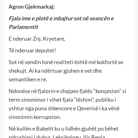
Agron Gjekmarkaj:
Fjala ime e plotë e mbajtur sot në seancën e
Parlamentit
E nderuar Znj. Kryetare,
Të nderuar deputet!
Sot në vendin tonë realiteti është më kokfortë se
shekujt. Ai ka ndërtuar gjuhen e vet dhe
semantiken e re.
Ndonëse në fjalorin e shqipes fjalës “konçesion” si
term sinonimor i vihet fjala “lëshim”, publiku i
yshtur nga puna shkencore e Qeverisë i ka vënë
sinonimin korrupsion.
Në kullën e Babelit ku u lidhën gjuhët po bëhet
ndryshimi i duhur. Leksikologu, Ilir Beqja,