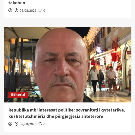
takohen
08/08/2026
0
Editorial
Republika mbi interesat politike: sovraniteti i qytetarëve,
kushtetutshmëria dhe përgjegjësia shtetërore
08/08/2026
0