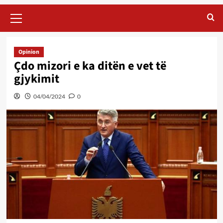
Primary
Menu
Opinion
Çdo mizori e ka ditën e vet të
gjykimit
04/04/2024
0