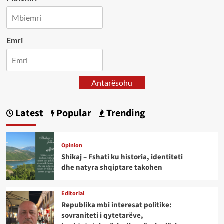
Emri
Antarësohu
Latest
Popular
Trending
Opinion
Shikaj – Fshati ku historia, identiteti
dhe natyra shqiptare takohen
Editorial
Republika mbi interesat politike:
sovraniteti i qytetarëve,