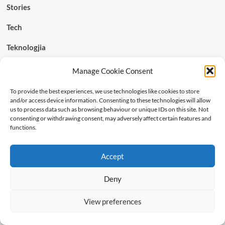
Stories
Tech
Teknologjia
Video
Manage Cookie Consent
To provide the best experiences, we use technologies like cookies to store
Antarësohuni tek ne!
and/or access device information. Consenting to these technologies will allow
us to process data such as browsing behaviour or unique IDs on this site. Not
consenting or withdrawing consent, may adversely affect certain features and
Per te marre artikujt drejt per drejt ne emailin tuaj!
functions.
Email
Accept
Deny
City
View preferences
Country