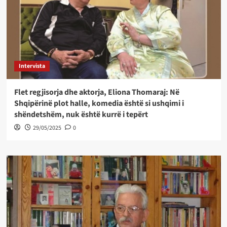
Intervista
Flet regjisorja dhe aktorja, Eliona Thomaraj: Në
Shqipërinë plot halle, komedia është si ushqimi i
shëndetshëm, nuk është kurrë i tepërt
29/05/2025
0