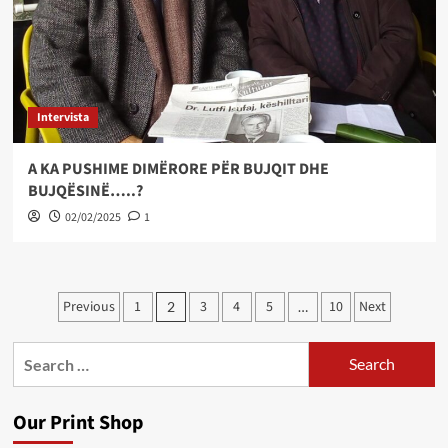
Intervista
A KA PUSHIME DIMËRORE PËR BUJQIT DHE
BUJQËSINË…..?
02/02/2025
1
Posts
Previous
1
3
4
5
10
Next
2
…
pagination
Search
for:
Our Print Shop