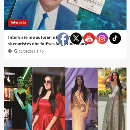
Intervista
Intervistë me autoren e filmit, “Imazhi yt mbi re” i
skenaristes dhe folëses Angjelina Xhara
16/08/2025
0