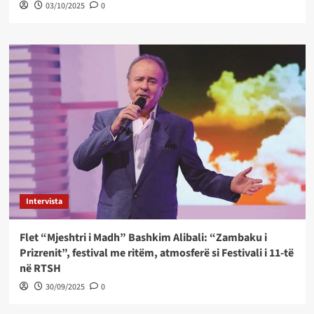
03/10/2025
0
Intervista
Flet “Mjeshtri i Madh” Bashkim Alibali: “Zambaku i
Prizrenit”, festival me ritëm, atmosferë si Festivali i 11-të
në RTSH
30/09/2025
0