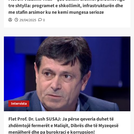
tre shtylla: programet e shkollimit, infrastrukturën dhe
me stafin arsimor ku ne kemi mungesa serioze
29/04/2025
0
Intervista
Flet Prof. Dr. Lush SUSAJ: Ja përse qeveria duhet të
zhdëmtojë fermerët e Maliqit, Dibrës dhe të Myzeqesë
menjëherë dhe pa burokraci e korrupsion!