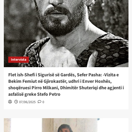
Intervista
Flet ish-Shefi i Sigurisë së Gardës, Sefer Pasha: -Vizita e
Bekim Femiut në Gjirokastër, udhri i Enver Hoxhës,
shoqëruesi Pirro Milkani, Dhimitër Shuteriqi dhe agjenti i
asfalisë greke Stefo Petro
07/06/2025
0