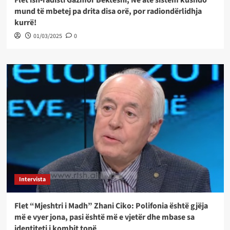
mund të mbetej pa drita disa orë, por radiondërlidhja
kurrë!
01/03/2025
0
Intervista
Flet “Mjeshtri i Madh” Zhani Ciko: Polifonia është gjëja
më e vyer jona, pasi është më e vjetër dhe mbase sa
identiteti i kombit tonë