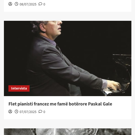
08/07/2025
0
Intervista
Flet pianisti francez me famë botërore Paskal Gale
07/07/2025
0