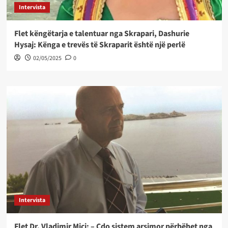
Intervista
Flet këngëtarja e talentuar nga Skrapari, Dashurie
Hysaj: Kënga e trevës të Skraparit është një perlë
02/05/2025
0
Intervista
Flet Dr. Vladimir Mici: – Çdo sistem arsimor përbëhet nga