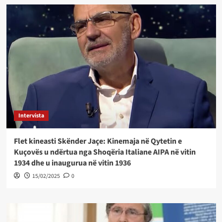
Intervista
Flet kineasti Skënder Jaçe: Kinemaja në Qytetin e
Kuçovës u ndërtua nga Shoqëria Italiane AIPA në vitin
1934 dhe u inaugurua në vitin 1936
15/02/2025
0