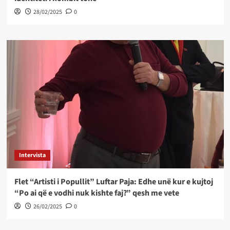
28/02/2025
0
Intervista
Flet “Artisti i Popullit” Luftar Paja: Edhe unë kur e kujtoj
“Po ai që e vodhi nuk kishte faj?” qesh me vete
26/02/2025
0