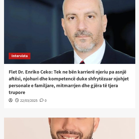
Intervista
Flet Dr. Enriko Ceko: Tek ne bën karrierë njeriu pa asnjë
aftësi, njohuri dhe kompetencë duke shfrytëzuar njohjet
personale e familjare, mitmarrjen dhe gjëra të tjera
trupore
22/03/2025
0