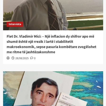
Intervista
Flet Dr. Vladimir Mici: – Një inflacion dy shifror apo më
shumë është një rrezik i lartë i stabilitetit
makroekonomik, sepse pasuria kombëtare zvogëlohet
me ritme të jashtëzakonshme
28/08/2025
0