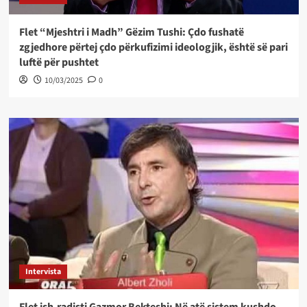
Flet “Mjeshtri i Madh” Gëzim Tushi: Çdo fushatë
zgjedhore përtej çdo përkufizimi ideologjik, është së pari
luftë për pushtet
10/03/2025
0
Intervista
Flet ish-radisti Gazmor Bekteshi; Në atë sistem kushdo