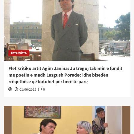
Intervista
Flet kritiku artit Agim Janina: Ju tregoj takimin e fundit
me poetin e madh Lasgush Poradeci dhe bisedën
rrëqethëse që botohet për herë të parë
01/06/2025
0