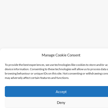
Manage Cookie Consent
To provide the best experiences, we use technologies like cookies to store and/or a
device information. Consenting to these technologies will allow us to process data 
browsing behaviour or unique IDs on this site. Not consenting or withdrawing cons
may adversely affect certain features and functions.
Accept
Deny