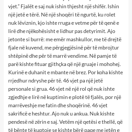
vjet.” Fjalët e saj nuk ishin thjesht një shifër. Ishin
një jetë e tërë. Në një shoqëri të ngurtë, ku rolet
nuk lëviznin, kjo ishte rruga e vetme për të qenë e
lirë dhe njëkohësisht e lidhur pas detyrimit. Ajo
jetonte si burrë: me emër mashkullor, me të drejtë
fjale në kuvend, me përgjegjësinë për të mbrojtur
shtëpinë dhe për të marrë vendime. Në pamje të
parë kishte fituar gjithçka që një gruaje i mohohej.
Kurinë e duhanit e mbante në brez. Por koha kishte
rrjedhur ndryshe për të. 46 vjet pa një jetë
personale si grua. 46 vjet në një rol që nuk ishte
zgjedhje e lirë në kuptimin e plotë të fjalës, por një
marrëveshje me fatin dhe shoqërinë. 46 vjet
sakrificë e heshtur. Ajo nuk u ankua. Nuk kishte
pendesë në zërin e saj. Vetëm një qetësi e thellë, që
të bënte të kuptoje se kishte bërë paqe me jetën e