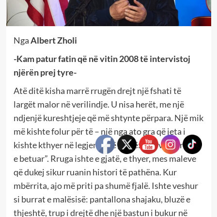
Nga
Albert Zholi
-Kam patur fatin që në vitin 2008 të intervistoj
njërën prej tyre-
Atë ditë kisha marrë rrugën drejt një fshati të
largët malor në verilindje. U nisa herët, me një
ndjenjë kureshtjeje që më shtynte përpara. Një mik
më kishte folur për të – një nga ato gra që jeta i
kishte kthyer në legjendë të gjallë: një “virgjëreshë
e betuar”. Rruga ishte e gjatë, e thyer, mes maleve
që dukej sikur ruanin histori të pathëna. Kur
mbërrita, ajo më priti pa shumë fjalë. Ishte veshur
si burrat e malësisë: pantallona shajaku, bluzë e
thjeshtë, trup i drejtë dhe një bastun i bukur në