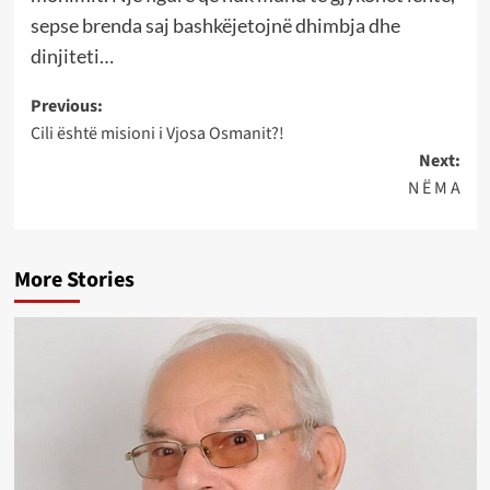
sepse brenda saj bashkëjetojnë dhimbja dhe
dinjiteti…
Post
Previous:
Cili është misioni i Vjosa Osmanit?!
navigation
Next:
N Ë M A
More Stories