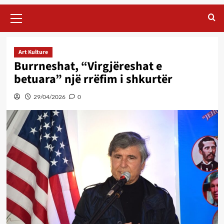
Primary
Menu
Art Kulture
Burrneshat, “Virgjëreshat e
betuara” një rrëfim i shkurtër
29/04/2026
0