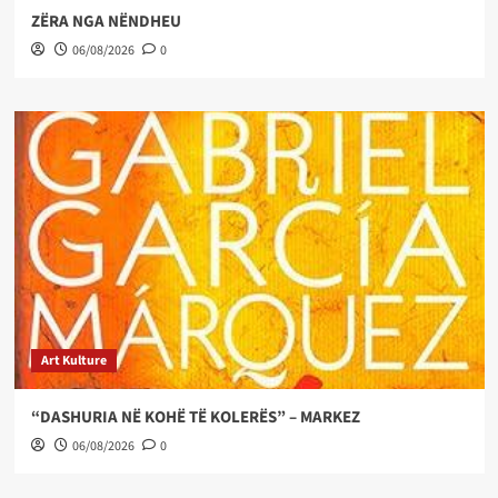
ZËRA NGA NËNDHEU
06/08/2026
0
Art Kulture
“DASHURIA NË KOHË TË KOLERËS” – MARKEZ
06/08/2026
0