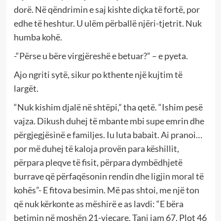
dorë. Në qëndrimin e saj kishte diçka të fortë, por
edhe të heshtur. U ulëm përballë njëri-tjetrit. Nuk
humba kohë.
-“Përse u bëre virgjëreshë e betuar?” – e pyeta.
Ajo ngriti sytë, sikur po kthente një kujtim të
largët.
“Nuk kishim djalë në shtëpi,” tha qetë. “Ishim pesë
vajza. Dikush duhej të mbante mbi supe emrin dhe
përgjegjësinë e familjes. Iu luta babait. Ai pranoi…
por më duhej të kaloja provën para këshillit,
përpara pleqve të fisit, përpara dymbëdhjetë
burrave që përfaqësonin rendin dhe ligjin moral të
kohës”- E fitova besimin. Më pas shtoi, me një ton
që nuk kërkonte as mëshirë e as lavdi: “E bëra
betimin në moshën 21-vjeçare. Tani jam 67. Plot 46