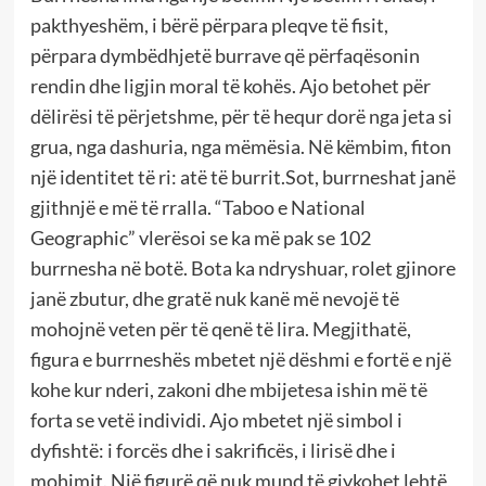
pakthyeshëm, i bërë përpara pleqve të fisit,
përpara dymbëdhjetë burrave që përfaqësonin
rendin dhe ligjin moral të kohës. Ajo betohet për
dëlirësi të përjetshme, për të hequr dorë nga jeta si
grua, nga dashuria, nga mëmësia. Në këmbim, fiton
një identitet të ri: atë të burrit.Sot, burrneshat janë
gjithnjë e më të rralla. “Taboo e National
Geographic” vlerësoi se ka më pak se 102
burrnesha në botë. Bota ka ndryshuar, rolet gjinore
janë zbutur, dhe gratë nuk kanë më nevojë të
mohojnë veten për të qenë të lira. Megjithatë,
figura e burrneshës mbetet një dëshmi e fortë e një
kohe kur nderi, zakoni dhe mbijetesa ishin më të
forta se vetë individi. Ajo mbetet një simbol i
dyfishtë: i forcës dhe i sakrificës, i lirisë dhe i
mohimit. Një figurë që nuk mund të gjykohet lehtë,