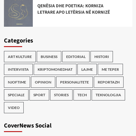
QENËSIA DHE POETIKA: KORNIZA
LETRARE APO LETËRSIA NË KORNIZË
Categories
ART KULTURE
BUSINESS
EDITORIAL
HISTORI
INTERVISTA
KRIPTOMONEDHAT
LAJME
ME TEPER
NJOFTIME
OPINION
PERSONALITETE
REPORTAZH
SPECIALE
SPORT
STORIES
TECH
TEKNOLOGJIA
VIDEO
CoverNews Social