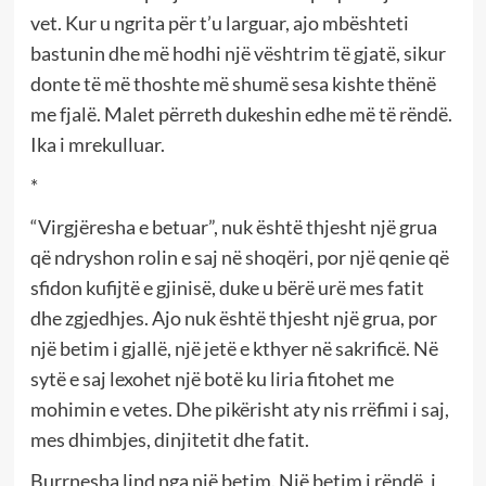
vet. Kur u ngrita për t’u larguar, ajo mbështeti
bastunin dhe më hodhi një vështrim të gjatë, sikur
donte të më thoshte më shumë sesa kishte thënë
me fjalë. Malet përreth dukeshin edhe më të rëndë.
Ika i mrekulluar.
*
“Virgjëresha e betuar”, nuk është thjesht një grua
që ndryshon rolin e saj në shoqëri, por një qenie që
sfidon kufijtë e gjinisë, duke u bërë urë mes fatit
dhe zgjedhjes. Ajo nuk është thjesht një grua, por
një betim i gjallë, një jetë e kthyer në sakrificë. Në
sytë e saj lexohet një botë ku liria fitohet me
mohimin e vetes. Dhe pikërisht aty nis rrëfimi i saj,
mes dhimbjes, dinjitetit dhe fatit.
Burrnesha lind nga një betim. Një betim i rëndë, i