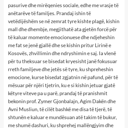
pasurive dhe mirëqenies sociale, edhe me vrasje të
anëtarëve të familjes. Prandaj ishin të
vetëdijëshëm se në zemrat tyre kishte plagë, kishin
mall dhe dhembje, megjithatë ata gjetën forcë për
të kaluar momente emocionuese dhe ndjeheshin
me fat se jenë gjallë dhe se kishin pritur Lirinë e
Kosovës, zhvillimin dhe ndryshimin e saj. Ia vlenë
për tu theksuar se bisedat kryesisht janë fokusuar
rreth familjeve dhe jetës së tyre, ku shpreheshin
emocione, kurse bisedat zgjatnin në pafund, për të
mësuar për njëri tjetrin, ku e si kishin jetuar gjatë
këtyre viteve pa u parë, prandaj të pranishmit
bekonin prof. Zymer Gjonbalajn, Agim Dakën dhe
Avni Musliun, të cilët bashkë me disa të tjerë, të
shtunën e kaluar e mundësuan atë takim të bukur,
me shumë dashuri, ku shprehej mallëngjyim dhe