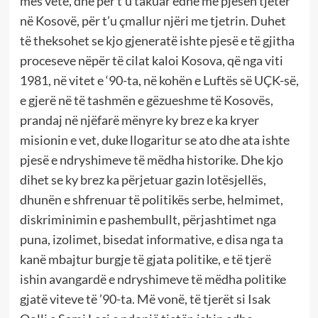
mes vete, dhe për t’u takuar edhe me pjesën tjetër
në Kosovë, për t’u çmallur njëri me tjetrin. Duhet
të theksohet se kjo gjeneratë ishte pjesë e të gjitha
proceseve nëpër të cilat kaloi Kosova, që nga viti
1981, në vitet e ‘90-ta, në kohën e Luftës së UÇK-së,
e gjerë në të tashmën e gëzueshme të Kosovës,
prandaj në njëfarë mënyre ky brez e ka kryer
misionin e vet, duke llogaritur se ato dhe ata ishte
pjesë e ndryshimeve të mëdha historike. Dhe kjo
dihet se ky brez ka përjetuar gazin lotësjellës,
dhunën e shfrenuar të politikës serbe, helmimet,
diskriminimin e pashembullt, përjashtimet nga
puna, izolimet, bisedat informative, e disa nga ta
kanë mbajtur burgje të gjata politike, e të tjerë
ishin avangardë e ndryshimeve të mëdha politike
gjatë viteve të ’90-ta. Më vonë, të tjerët si Isak