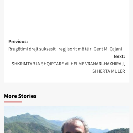
Post
Previous:
Rrugëtimi drejt suksesit i regjisorit më të ri Gent M. Çajani
navigation
Next:
SHKRIMTARJA SHQIPTARE VILHELME VRANARI-HAXHIRAJ,
SI HERTA MULER
More Stories