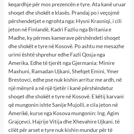
keqardhje për mos prezencën e tyre. Ata kanë uruar
shoqet dhe shokët e klasës. Prandaj po i veçojmë
përshendetjet e ngrohta nga: Hysni Krasniqi, i cili
jeton në Finlandë, Kadri Fazliu nga Britania e
Madhe, ky përmes kamerave përshëndeti shoqet
dhe shokët e tyre në Kosovë. Po ashtu me mesazhe
urimi është shprehur edhe Fazli Qosja nga
Amerika. Edhe të tjerët nga Gjermania: Minire
Maxhuni, Ramadan Ujkani, Shefqet Emini, Ymer
Brestovci, edhe pse nuk kishin arritur me ardh, në
një mënyrë a në një tjetër i kanë përshëndetur
shoqet dhe shokët e tyre në Kosovë. E këtij karvani
që mungonin ishte Sanije Mujolli, e cila jeton në
Amerikë, kurse nga Kosova mungonin: Ing. Agim
Grajçevci, Hajrije Vitija dhe Xhevahire Ujkani, të
cilët për arset e tyre nuk kishin mundur për të