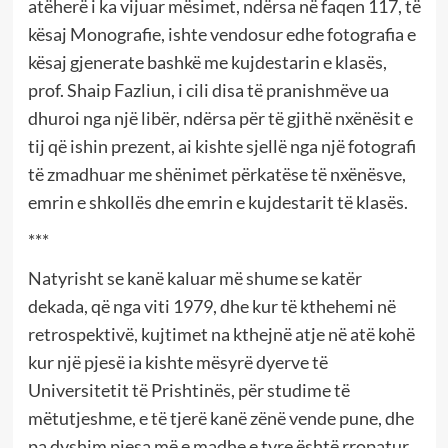
atëherë i ka vijuar mësimet, ndërsa në faqen 117, të
kësaj Monografie, ishte vendosur edhe fotografia e
kësaj gjenerate bashkë me kujdestarin e klasës,
prof. Shaip Fazliun, i cili disa të pranishmëve ua
dhuroi nga një libër, ndërsa për të gjithë nxënësit e
tij që ishin prezent, ai kishte sjellë nga një fotografi
të zmadhuar me shënimet përkatëse të nxënësve,
emrin e shkollës dhe emrin e kujdestarit të klasës.
***
Natyrisht se kanë kaluar më shume se katër
dekada, që nga viti 1979, dhe kur të kthehemi në
retrospektivë, kujtimet na kthejnë atje në atë kohë
kur një pjesë ia kishte mësyrë dyerve të
Universitetit të Prishtinës, për studime të
mëtutjeshme, e të tjerë kanë zënë vende pune, dhe
pa dyshim pjesa më e madhe e tyre është rropatur