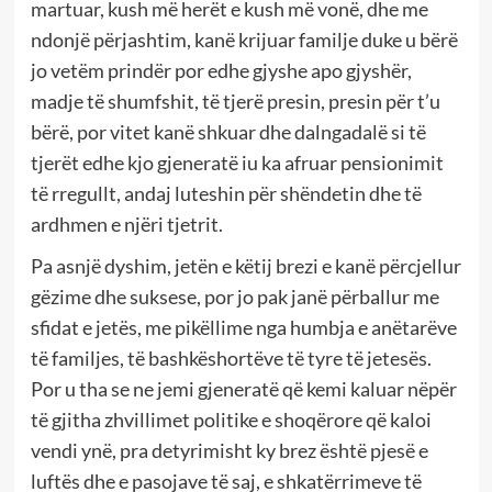
martuar, kush më herët e kush më vonë, dhe me
ndonjë përjashtim, kanë krijuar familje duke u bërë
jo vetëm prindër por edhe gjyshe apo gjyshër,
madje të shumfshit, të tjerë presin, presin për t’u
bërë, por vitet kanë shkuar dhe dalngadalë si të
tjerët edhe kjo gjeneratë iu ka afruar pensionimit
të rregullt, andaj luteshin për shëndetin dhe të
ardhmen e njëri tjetrit.
Pa asnjë dyshim, jetën e këtij brezi e kanë përcjellur
gëzime dhe suksese, por jo pak janë përballur me
sfidat e jetës, me pikëllime nga humbja e anëtarëve
të familjes, të bashkëshortëve të tyre të jetesës.
Por u tha se ne jemi gjeneratë që kemi kaluar nëpër
të gjitha zhvillimet politike e shoqërore që kaloi
vendi ynë, pra detyrimisht ky brez është pjesë e
luftës dhe e pasojave të saj, e shkatërrimeve të