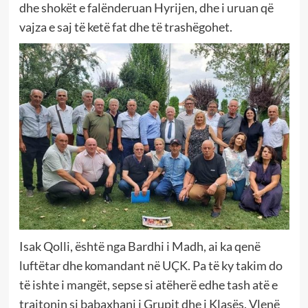
dhe shokët e falënderuan Hyrijen, dhe i uruan që
vajza e saj të ketë fat dhe të trashëgohet.
Isak Qolli, është nga Bardhi i Madh, ai ka qenë
luftëtar dhe komandant në UÇK. Pa të ky takim do
të ishte i mangët, sepse si atëherë edhe tash atë e
trajtonin si babaxhani i Grupit dhe i Klasës. Vlenë