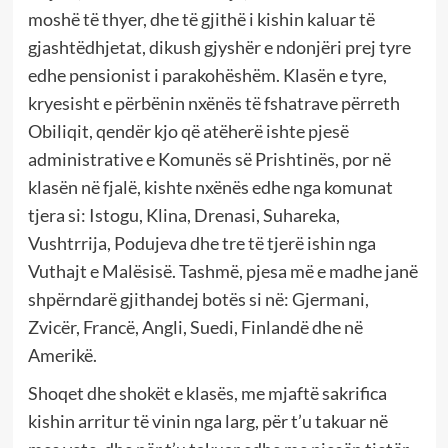
moshë të thyer, dhe të gjithë i kishin kaluar të
gjashtëdhjetat, dikush gjyshër e ndonjëri prej tyre
edhe pensionist i parakohëshëm. Klasën e tyre,
kryesisht e përbënin nxënës të fshatrave përreth
Obiliqit, qendër kjo që atëherë ishte pjesë
administrative e Komunës së Prishtinës, por në
klasën në fjalë, kishte nxënës edhe nga komunat
tjera si: Istogu, Klina, Drenasi, Suhareka,
Vushtrrija, Podujeva dhe tre të tjerë ishin nga
Vuthajt e Malësisë. Tashmë, pjesa më e madhe janë
shpërndarë gjithandej botës si në: Gjermani,
Zvicër, Francë, Angli, Suedi, Finlandë dhe në
Amerikë.
Shoqet dhe shokët e klasës, me mjaftë sakrifica
kishin arritur të vinin nga larg, për t’u takuar në