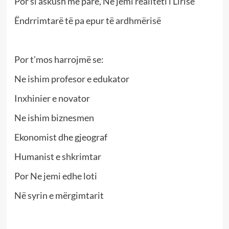
Por si askush më parë, Ne jemi realiteti i Lirisë
Ëndrrimtarë të pa epur të ardhmërisë
Por t’mos harrojmë se:
Ne ishim profesor e edukator
Inxhinier e novator
Ne ishim biznesmen
Ekonomist dhe gjeograf
Humanist e shkrimtar
Por Ne jemi edhe loti
Në syrin e mërgimtarit