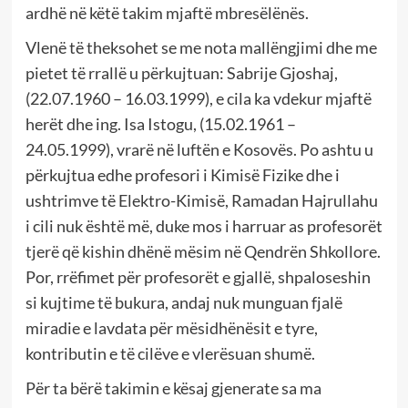
ardhë në këtë takim mjaftë mbresëlënës.
Vlenë të theksohet se me nota mallëngjimi dhe me
pietet të rrallë u përkujtuan: Sabrije Gjoshaj,
(22.07.1960 – 16.03.1999), e cila ka vdekur mjaftë
herët dhe ing. Isa Istogu, (15.02.1961 –
24.05.1999), vrarë në luftën e Kosovës. Po ashtu u
përkujtua edhe profesori i Kimisë Fizike dhe i
ushtrimve të Elektro-Kimisë, Ramadan Hajrullahu
i cili nuk është më, duke mos i harruar as profesorët
tjerë që kishin dhënë mësim në Qendrën Shkollore.
Por, rrëfimet për profesorët e gjallë, shpaloseshin
si kujtime të bukura, andaj nuk munguan fjalë
miradie e lavdata për mësidhënësit e tyre,
kontributin e të cilëve e vlerësuan shumë.
Për ta bërë takimin e kësaj gjenerate sa ma