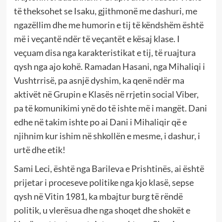
të theksohet se Isaku, gjithmonë me dashuri, me
ngazëllim dhe me humorin e tij të këndshëm është
më i veçantë ndër të veçantët e kësaj klase. I
veçuam disa nga karakteristikat e tij, të ruajtura
qysh nga ajo kohë. Ramadan Hasani, nga Mihaliqi i
Vushtrrisë, pa asnjë dyshim, ka qenë ndër ma
aktivët në Grupin e Klasës në rrjetin social Viber,
pa të komunikimi ynë do të ishte më i mangët. Dani
edhe në takim ishte po ai Dani i Mihaliqir që e
njihnim kur ishim në shkollën e mesme, i dashur, i
urtë dhe etik!
Sami Leci, është nga Barileva e Prishtinës, ai është
prijetar i proceseve politike nga kjo klasë, sepse
qysh në Vitin 1981, ka mbajtur burg të rëndë
politik, u vlerësua dhe nga shoqet dhe shokët e