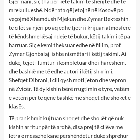
Gjermani, siç tha për këtë takim të shenjtë dhe të
mrekullueshë. Ndër ata që jetojnë në Kosovë po
veçojmë Xhemdush Mjekun dhe Zymer Bekteshin,
të cilët sa njëri po aq edhe tjetri i krijuan atmosferë
të këndshme kësaj ndeje të bukur, këtij takimi të pa
harruar. Siç e kemi theksuar edhe në fillim, prof.
Zymer Gjonbalaj, ishte nismëtari i këtij takimi. Ai
dukej tejet i lumtur, i kompletuar dhe i hareshëm,
dhe bashkë me të edhe autori i këtij shkrimi,
Shefqet Dibrani, i cili qysh moti jeton dhe vepron
në Zvicër. Të dy kishin bërë rrugtimin e tyre, vetëm
e vetëm për të qenë bashkë me shoqet dhe shokët e
klasës.
Të pranishmit kujtuan shoqet dhe shokët që nuk
kishin arritur për të ardhë, disa prej të cilëve me
letra e mesazhe kanë përshëndetur duke shprehur