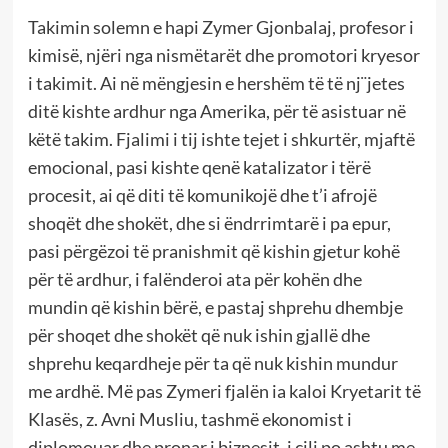
Takimin solemn e hapi Zymer Gjonbalaj, profesor i
kimisë, njëri nga nismëtarët dhe promotori kryesor
i takimit. Ai në mëngjesin e hershëm të të nj¨jetes
ditë kishte ardhur nga Amerika, për të asistuar në
këtë takim. Fjalimi i tij ishte tejet i shkurtër, mjaftë
emocional, pasi kishte qenë katalizator i tërë
procesit, ai që diti të komunikojë dhe t’i afrojë
shoqët dhe shokët, dhe si ëndrrimtarë i pa epur,
pasi përgëzoi të pranishmit që kishin gjetur kohë
për të ardhur, i falënderoi ata për kohën dhe
mundin që kishin bërë, e pastaj shprehu dhembje
për shoqet dhe shokët që nuk ishin gjallë dhe
shprehu keqardheje për ta që nuk kishin mundur
me ardhë. Më pas Zymeri fjalën ia kaloi Kryetarit të
Klasës, z. Avni Musliu, tashmë ekonomist i
diplomouar dhe pronar i biznesit, i cili po ashtu me