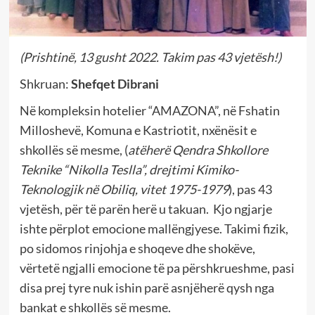
(Prishtinë, 13 gusht 2022. Takim pas 43 vjetësh!)
Shkruan:
Shefqet Dibrani
Në kompleksin hotelier “AMAZONA”, në Fshatin
Milloshevë, Komuna e Kastriotit, nxënësit e
shkollës së mesme, (
atëherë Qendra Shkollore
Teknike “Nikolla Teslla”, drejtimi Kimiko-
Teknologjik në Obiliq, vitet 1975-1979
), pas 43
vjetësh, për të parën herë u takuan. Kjo ngjarje
ishte përplot emocione mallëngjyese. Takimi fizik,
po sidomos rinjohja e shoqeve dhe shokëve,
vërtetë ngjalli emocione të pa përshkrueshme, pasi
disa prej tyre nuk ishin parë asnjëherë qysh nga
bankat e shkollës së mesme.