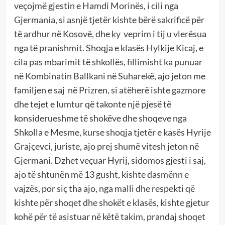
veçojmë gjestin e Hamdi Morinës, i cili nga
Gjermania, si asnjë tjetër kishte bërë sakrificë për
të ardhur në Kosovë, dhe ky veprim i tij u vlerësua
nga të pranishmit. Shoqja e klasës Hylkije Kicaj, e
cila pas mbarimit të shkollës, fillimisht ka punuar
në Kombinatin Ballkani në Suharekë, ajo jeton me
familjen e saj në Prizren, si atëherë ishte gazmore
dhe tejet e lumtur që takonte një pjesë të
konsiderueshme të shokëve dhe shoqeve nga
Shkolla e Mesme, kurse shoqja tjetër e kasës Hyrije
Grajçevci, juriste, ajo prej shumë vitesh jeton në
Gjermani. Dzhet veçuar Hyrij, sidomos gjesti i saj,
ajo të shtunën më 13 gusht, kishte dasmënn e
vajzës, por siç tha ajo, nga malli dhe respekti që
kishte për shoqet dhe shokët e klasës, kishte gjetur
kohë për të asistuar në këtë takim, prandaj shoqet