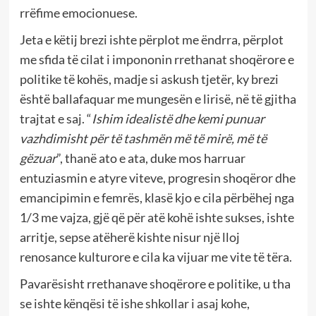
rrëfime emocionuese.
Jeta e këtij brezi ishte përplot me ëndrra, përplot
me sfida të cilat i impononin rrethanat shoqërore e
politike të kohës, madje si askush tjetër, ky brezi
është ballafaquar me mungesën e lirisë, në të gjitha
trajtat e saj. “
Ishim idealistë dhe kemi punuar
vazhdimisht për të tashmën më të mirë, më të
gëzuar
”, thanë ato e ata, duke mos harruar
entuziasmin e atyre viteve, progresin shoqëror dhe
emancipimin e femrës, klasë kjo e cila përbëhej nga
1/3 me vajza, gjë që për atë kohë ishte sukses, ishte
arritje, sepse atëherë kishte nisur një lloj
renosance kulturore e cila ka vijuar me vite të tëra.
Pavarësisht rrethanave shoqërore e politike, u tha
se ishte kënqësi të ishe shkollar i asaj kohe,