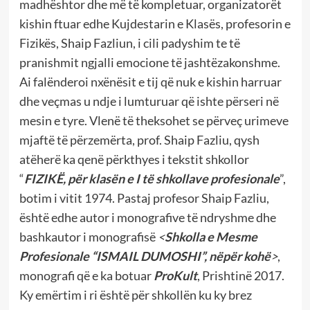
madhështor dhe më të kompletuar, organizatorët
kishin ftuar edhe Kujdestarin e Klasës, profesorin e
Fizikës, Shaip Fazliun, i cili padyshim te të
pranishmit ngjalli emocione të jashtëzakonshme.
Ai falënderoi nxënësit e tij që nuk e kishin harruar
dhe veçmas u ndje i lumturuar që ishte përseri në
mesin e tyre. Vlenë të theksohet se përveç urimeve
mjaftë të përzemërta, prof. Shaip Fazliu, qysh
atëherë ka qenë përkthyes i tekstit shkollor
“
FIZIKË, për klasën e I të shkollave profesionale
”,
botim i vitit 1974. Pastaj profesor Shaip Fazliu,
është edhe autor i monografive të ndryshme dhe
bashkautor i monografisë
<
Shkolla e Mesme
Profesionale “ISMAIL DUMOSHI”, nëpër kohë
>
,
monografi që e ka botuar
ProKult
, Prishtinë 2017.
Ky emërtim i ri është për shkollën ku ky brez