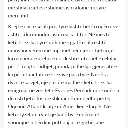
me sfidat e jetës e shumë sish ia kanë mësyrë
mërgimit.
Krejt e qartë secili prej tyre kishte bërë rrugën e vet
ashtu si ka mundur, ashtu si ka ditur. Në mes të
këtij brezi ka hyrë një kohë e gjatë e cila është
mbushur vetëm me kujtimet për njëri – tjetrin, e
kjo gjeneratë atëherë nuk kishte internet e celular
për t’i ruajtur lidhjet, prandaj edhe kjo gjeneratë e
ka përjetuar fatin e brezave para tyre. Në këta
dyzet e sa vjet, një pjesë e madhe e këtij brezi ka
emigruar në vendet e Evropës Perëndimore ndërsa
dikush tjetër kishte shkuar që moti edhe përtej
Oqeanit Atlantik, atje në Amerikën e largët. Në
këto dyzet e ca vjet që kanë hyrë ndërmjet,
shonojnë kohën kur pothuajse të gjithë janë