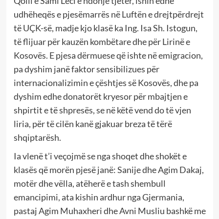
Qolli e Sami Leci e ndonjë tjetër, ishin edhe
udhëheqës e pjesëmarrës në Luftën e drejtpërdrejt
të UÇK-së, madje kjo klasë ka Ing. Isa Sh. Istogun,
të flijuar për kauzën kombëtare dhe për Lirinë e
Kosovës. E pjesa dërmuese që ishte në emigracion,
pa dyshim janë faktor sensibilizues për
internacionalizimin e çështjes së Kosovës, dhe pa
dyshim edhe donatorët kryesor për mbajtjen e
shpirtit e të shpresës, se në këtë vend do të vjen
liria, për të cilën kanë gjakuar breza të tërë
shqiptarësh.
Ia vlenë t’i veçojmë se nga shoqet dhe shokët e
klasës që morën pjesë janë: Sanije dhe Agim Dakaj,
motër dhe vëlla, atëherë e tash shembull
emancipimi, ata kishin ardhur nga Gjermania,
pastaj Agim Muhaxheri dhe Avni Musliu bashkë me