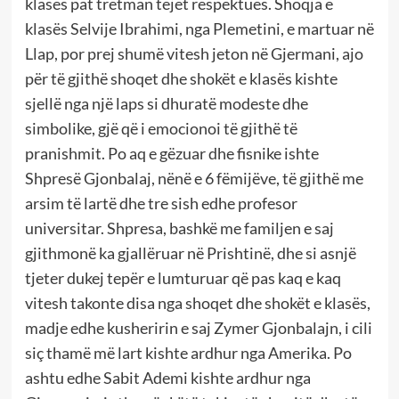
klasës pat tretman tejet respektues. Shoqja e
klasës Selvije Ibrahimi, nga Plemetini, e martuar në
Llap, por prej shumë vitesh jeton në Gjermani, ajo
për të gjithë shoqet dhe shokët e klasës kishte
sjellë nga një laps si dhuratë modeste dhe
simbolike, gjë që i emocionoi të gjithë të
pranishmit. Po aq e gëzuar dhe fisnike ishte
Shpresë Gjonbalaj, nënë e 6 fëmijëve, të gjithë me
arsim të lartë dhe tre sish edhe profesor
universitar. Shpresa, bashkë me familjen e saj
gjithmonë ka gjallëruar në Prishtinë, dhe si asnjë
tjeter dukej tepër e lumturuar që pas kaq e kaq
vitesh takonte disa nga shoqet dhe shokët e klasës,
madje edhe kusheririn e saj Zymer Gjonbalajn, i cili
siç thamë më lart kishte ardhur nga Amerika. Po
ashtu edhe Sabit Ademi kishte ardhur nga