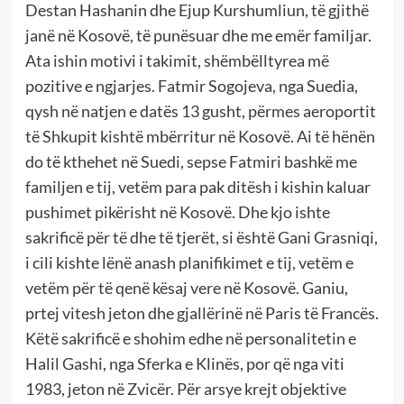
Destan Hashanin dhe Ejup Kurshumliun, të gjithë
janë në Kosovë, të punësuar dhe me emër familjar.
Ata ishin motivi i takimit, shëmbëlltyrea më
pozitive e ngjarjes. Fatmir Sogojeva, nga Suedia,
qysh në natjen e datës 13 gusht, përmes aeroportit
të Shkupit kishtë mbërritur në Kosovë. Ai të hënën
do të kthehet në Suedi, sepse Fatmiri bashkë me
familjen e tij, vetëm para pak ditësh i kishin kaluar
pushimet pikërisht në Kosovë. Dhe kjo ishte
sakrificë për të dhe të tjerët, si është Gani Grasniqi,
i cili kishte lënë anash planifikimet e tij, vetëm e
vetëm për të qenë kësaj vere në Kosovë. Ganiu,
prtej vitesh jeton dhe gjallërinë në Paris të Francës.
Këtë sakrificë e shohim edhe në personalitetin e
Halil Gashi, nga Sferka e Klinës, por që nga viti
1983, jeton në Zvicër. Për arsye krejt objektive