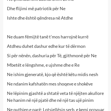
Dhe flijimi më patriotik për Ne
Ishte dhe është qëndresa në Atdhe
Ne duam fëmijtë tanë t’mos harrojnë kurrë
Atdheu duhet dashur edhe kur të dërmon
Si për nënën, dashuria për Të, gjithmonë për Ne
Mbetët e lëngshme, e ujshme dhe e Re
Ne ishim gjeneratë, kjo që është këtu midis nesh
Ne ndanim kafshatën mes shoqeve e shokëve
Ne lëpinim gjashtë a shtatë veta të njëjten akullore
Ne hanim në një pjatë dhe në një tas ujë pinim
Ne puthjen e parë: Lotsjellësin serb, e kemi provuar