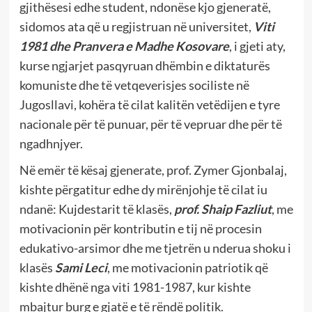
gjithësesi edhe student, ndonëse kjo gjeneratë,
sidomos ata që u regjistruan në universitet,
Viti
1981 dhe Pranvera e Madhe Kosovare
, i gjeti aty,
kurse ngjarjet pasqyruan dhëmbin e diktaturës
komuniste dhe të vetqeverisjes sociliste në
Jugosllavi, kohëra të cilat kalitën vetëdijen e tyre
nacionale për të punuar, për të vepruar dhe për të
ngadhnjyer.
Në emër të kësaj gjenerate, prof. Zymer Gjonbalaj,
kishte përgatitur edhe dy mirënjohje të cilat iu
ndanë: Kujdestarit të klasës,
prof. Shaip Fazliut
, me
motivacionin për kontributin e tij në procesin
edukativo-arsimor dhe me tjetrën u nderua shoku i
klasës
Sami Leci
, me motivacionin patriotik që
kishte dhënë nga viti 1981-1987, kur kishte
mbajtur burg e gjatë e të rëndë politik.