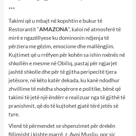
***
Takimi që u mbajt në kopshtin e bukur të
Restorantit “
AMAZONA
”, kaloi në atmosferë të
mirë e ngazëllyese ku dominonin ndjenja të
përziera me gëzim, emocione dhe mallëngjim.
Kujtimet që u rrëfyen për kohën sa ishin nxënës në
shkollën e mesme në Obiliq, pastaj për ngjarjet
jashtë shkolle dhe për të gjitha peripecitë tjera
jetësore, në këto katër dekada, ku kanë ndodhur
zhvillime të mëdha shoqërore e politike, bënë që
takimi të jetë një ëndërr e realizuar nga të gjithë të
pranishmit, që do të kujtohet gjatë tërë jetës së
tyre.
Vlenë të përmendet se shpenzimet për drekën
fillimisht i kishte marrë, z. Avni Musliu, por siç