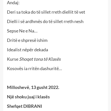
Andaj:
Deri sa toka do të sillet rreth diellit të vet
Dielli i së ardhmës do të sillet rreth nesh
Sepse Ne e Na…
Dritë e shpresë ishim
Idealist nëpër dekada
Kurse
Shoqet tona të Klasës
Kosovës ia rritën dashuritë…
Milloshevë, 13 gusht 2022.
Një shoku juaj i klasës
Shefqet DIBRANI