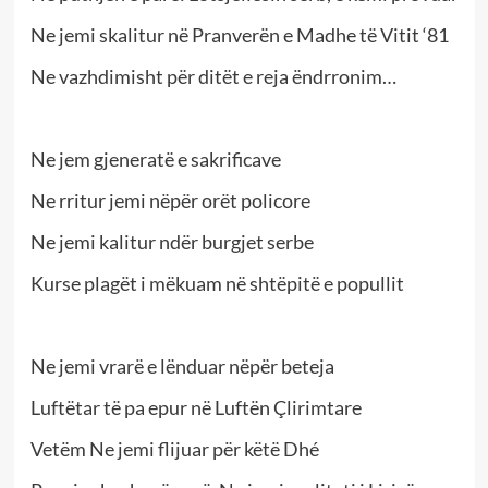
Ne jemi skalitur në Pranverën e Madhe të Vitit ‘81
Ne vazhdimisht për ditët e reja ëndrronim…
Ne jem gjeneratë e sakrificave
Ne rritur jemi nëpër orët policore
Ne jemi kalitur ndër burgjet serbe
Kurse plagët i mëkuam në shtëpitë e popullit
Ne jemi vrarë e lënduar nëpër beteja
Luftëtar të pa epur në Luftën Çlirimtare
Vetëm Ne jemi flijuar për këtë Dhé