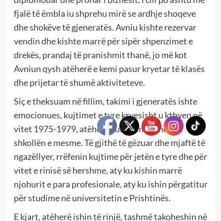
fjalë të ëmbla iu shprehu mirë se ardhje shoqeve
dhe shokëve të gjeneratës. Avniu kishte rezervar
vendin dhe kishte marrë për sipër shpenzimet e
drekës, prandaj të pranishmit thanë, jo më kot
Avniun qysh atëherë e kemi pasur kryetar të klasës
dhe prijetar të shumë aktiviteteve.
Siç e theksuam në fillim, takimi i gjeneratës ishte
emocionues, kujtimet e tyre kryesisht u kthyen në
vitet 1975-1979, atëherë kur ishin nxënës në
shkollën e mesme. Të gjithë të gëzuar dhe mjaftë të
ngazëllyer, rrëfenin kujtime për jetën e tyre dhe për
vitet e rinisë së hershme, aty ku kishin marrë
njohurit e para profesionale, aty ku ishin përgatitur
për studime në universitetin e Prishtinës.
E kjart, atëherë ishin të rinjë, tashmë takoheshin në