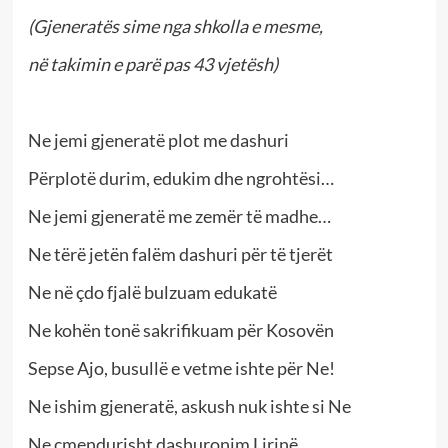
(Gjeneratës sime nga shkolla e mesme,
në takimin e parë pas 43 vjetësh)
Ne jemi gjeneratë plot me dashuri
Përplotë durim, edukim dhe ngrohtësi…
Ne jemi gjeneratë me zemër të madhe…
Ne tërë jetën falëm dashuri për të tjerët
Ne në çdo fjalë bulzuam edukatë
Ne kohën tonë sakrifikuam për Kosovën
Sepse Ajo, busullë e vetme ishte për Ne!
Ne ishim gjeneratë, askush nuk ishte si Ne
Ne çmendurisht dashuronim Lirinë