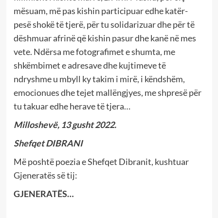
mësuam, më pas kishin participuar edhe katër-
pesë shokë të tjerë, për tu solidarizuar dhe për të
dëshmuar afrinë që kishin pasur dhe kanë në mes
vete. Ndërsa me fotografimet e shumta, me
shkëmbimet e adresave dhe kujtimeve të
ndryshme u mbyll ky takim i mirë, i këndshëm,
emocionues dhe tejet mallëngjyes, me shpresë për
tu takuar edhe herave të tjera…
Milloshevë, 13 gusht 2022.
Shefqet DIBRANI
Më poshtë poezia e Shefqet Dibranit, kushtuar
Gjeneratës së tij:
GJENERATËS…