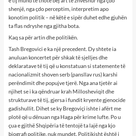
e tij mund të thotë bëj art të zhveshur nga çdo
shenjë, nga çdo perceptim, interpretim apo
konotim politik – në këtë e sipër duhet edhe gjuhën
ta flas ndryshe nga gjitha bota.
Kaq sa për artin dhe politikën.
Tash Bregovici e ka një precedent. Dy shtete ia
anuluan koncertet për shkak të sjelljes dhe
deklaratave të tij që u konstatuan si statemente të
nacionalizmit shoven serb (pansllav rus) karshi
perëndimit dhe popujve tjerë. Nga ana tjetër ai
njihet se i ka qëndruar krah Millosheviqit dhe
strukturave të tij, gjersa i fundit kryente gjenocide
gadishullit. Dihet se ky Bregoviçi ishte i afërt me
plotë që u dënuan nga Haga për krime lufte. Po u
çua e gjithë Shqipëria të tentojë ta lajë nga kjo
biografi politike, nuk mundet. Politikisht është i