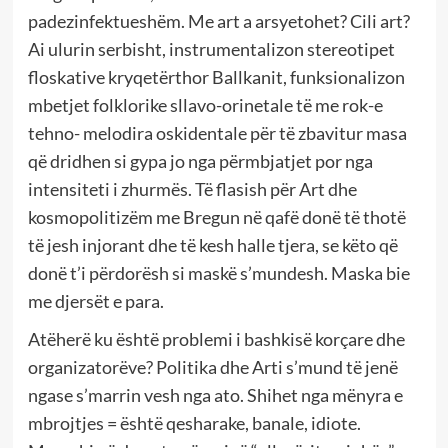
padezinfektueshëm. Me art a arsyetohet? Cili art?
Ai ulurin serbisht, instrumentalizon stereotipet
floskative kryqetërthor Ballkanit, funksionalizon
mbetjet folklorike sllavo-orinetale të me rok-e
tehno- melodira oskidentale për të zbavitur masa
që dridhen si gypa jo nga përmbjatjet por nga
intensiteti i zhurmës. Të flasish për Art dhe
kosmopolitizëm me Bregun në qafë donë të thotë
të jesh injorant dhe të kesh halle tjera, se këto që
donë t’i përdorësh si maskë s’mundesh. Maska bie
me djersët e para.
Atëherë ku është problemi i bashkisë korçare dhe
organizatorëve? Politika dhe Arti s’mund të jenë
ngase s’marrin vesh nga ato. Shihet nga mënyra e
mbrojtjes = është qesharake, banale, idiote.