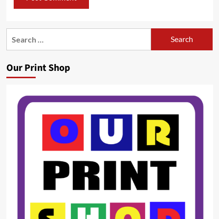
Search
for:
Our Print Shop