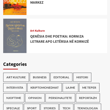
MARKEZ
Art Kulture
QENËSIA DHE POETIKA: KORNIZA
LETRARE APO LETËRSIA NË KORNIZË
Categories
ART KULTURE
BUSINESS
EDITORIAL
HISTORI
INTERVISTA
KRIPTOMONEDHAT
LAJME
ME TEPER
NJOFTIME
OPINION
PERSONALITETE
REPORTAZH
SPECIALE
SPORT
STORIES
TECH
TEKNOLOGJIA