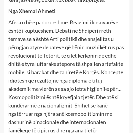
Nga
Xhemal Ahmeti
Afera u bë e padurueshme. Reagimi i kosovarëve
është i kuptueshëm. Debati në Shqipëri rreth
temave se a është Arti politikë dhe ansjelltas u
përngjan atyre debateve që bënin muzhikët rus pas
revolucionit të Tetorit, të cilët kërkonin që edhe
dhitë e tyre luftarake stepore të shpallen artefakte
mobile, si barakat dhe zahiretë e Korçës. Koncepte
idiotësh që rezultojnë nga diploma e tituj
akademik me vlerën as sa ajo letra higjienike për…
Kosmopolitizmi është kryefjala tjetër. Dhe atë si
kundërarmë e nacionalizmit. Shihet se kanë
ngatërruar nga njëra anë kosmopolitizmin me
dashurinë binacionale dhe internacionalen
famëkeqe të tipit rus dhe nga ana tjetër