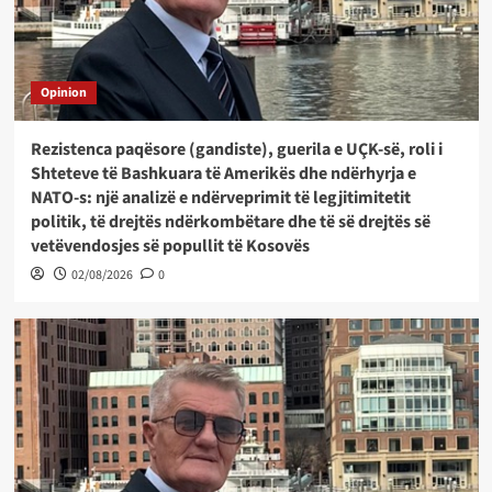
Opinion
Rezistenca paqësore (gandiste), guerila e UÇK-së, roli i
Shteteve të Bashkuara të Amerikës dhe ndërhyrja e
NATO-s: një analizë e ndërveprimit të legjitimitetit
politik, të drejtës ndërkombëtare dhe të së drejtës së
vetëvendosjes së popullit të Kosovës
02/08/2026
0