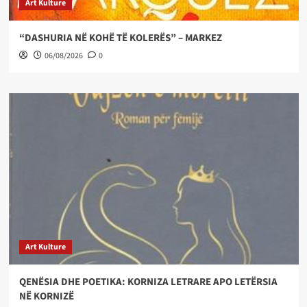
Art Kulture
“DASHURIA NË KOHË TË KOLERËS” – MARKEZ
06/08/2026
0
Art Kulture
QENËSIA DHE POETIKA: KORNIZA LETRARE APO LETËRSIA
NË KORNIZË