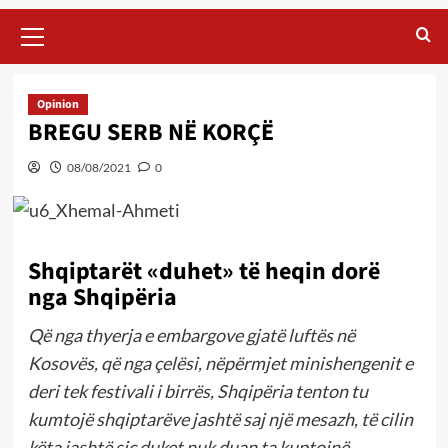
Primary
Menu
Opinion
BREGU SERB NË KORÇË
08/08/2021
0
Shqiptarët «duhet» të heqin dorë
nga Shqipëria
Që nga thyerja e embargove gjatë luftës në
Kosovës, që nga çelësi, nëpërmjet minishengenit e
deri tek festivali i birrës, Shqipëria tenton tu
kumtojë shqiptarëve jashtë saj një mesazh, të cilin
këta jashtë siç duket nuk duan ta kuptojnë.