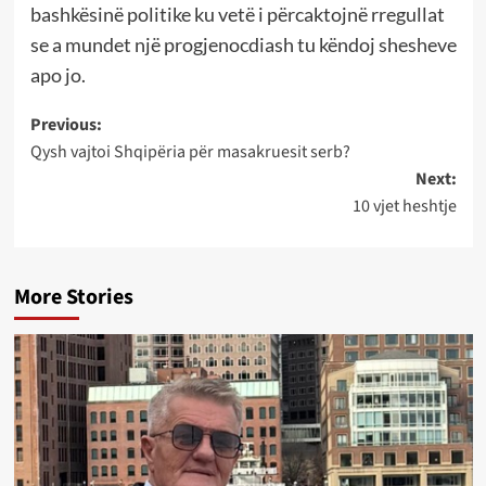
bashkësinë politike ku vetë i përcaktojnë rregullat
se a mundet një progjenocdiash tu këndoj shesheve
apo jo.
Post
Previous:
Qysh vajtoi Shqipëria për masakruesit serb?
navigation
Next:
10 vjet heshtje
More Stories