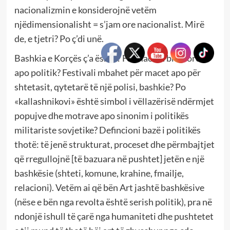
nacionalizmin e konsiderojnë vetëm
njëdimensionalisht = s’jam ore nacionalist. Mirë
de, e tjetri? Po ç’di unë.
Bashkia e Korçës ç’a është? Formacion blegtorësh
apo politik? Festivali mbahet për macet apo për
shtetasit, qytetarë të një polisi, bashkie? Po
«kallashnikovi» është simbol i vëllazërisë ndërmjet
popujve dhe motrave apo sinonim i politikës
militariste sovjetike? Defincioni bazë i politikës
thotë: të jenë strukturat, proceset dhe përmbajtjet
që rregullojnë [të bazuara në pushtet] jetën e një
bashkësie (shteti, komune, krahine, fmailje,
relacioni). Vetëm ai që bën Art jashtë bashkësive
(nëse e bën nga revolta është serish politik), pra në
ndonjë ishull të çarë nga humaniteti dhe pushtetet