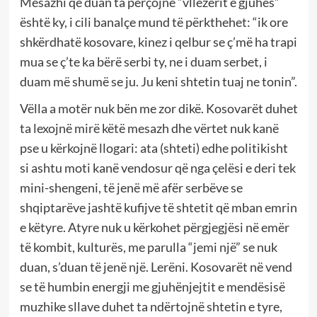
Mesazhi që duan ta përçojnë “vllezërit e gjuhës”
është ky, i cili banalçe mund të përkthehet: “ik ore
shkërdhatë kosovare, kinez i qelbur se ç’më ha trapi
mua se ç’te ka bërë serbi ty, ne i duam serbet, i
duam më shumë se ju. Ju keni shtetin tuaj ne tonin”.
Vëlla a motër nuk bën me zor dikë. Kosovarët duhet
ta lexojnë mirë këtë mesazh dhe vërtet nuk kanë
pse u kërkojnë llogari: ata (shteti) edhe politikisht
si ashtu moti kanë vendosur që nga çelësi e deri tek
mini-shengeni, të jenë më afër serbëve se
shqiptarëve jashtë kufijve të shtetit që mban emrin
e këtyre. Atyre nuk u kërkohet përgjegjësi në emër
të kombit, kulturës, me parulla “jemi një” se nuk
duan, s’duan të jenë një. Lerëni. Kosovarët në vend
se të humbin energji me gjuhënjejtit e mendësisë
muzhike sllave duhet ta ndërtojnë shtetin e tyre,