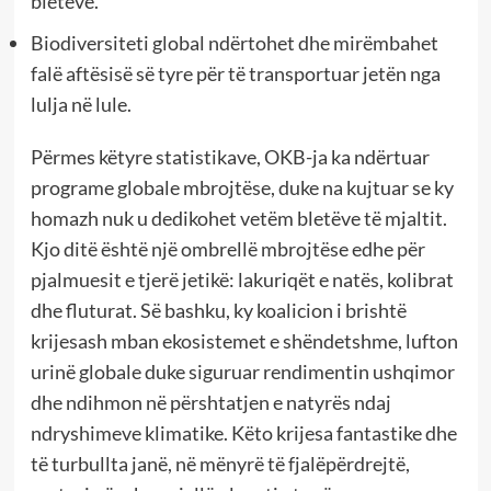
bletëve.
Biodiversiteti global ndërtohet dhe mirëmbahet
falë aftësisë së tyre për të transportuar jetën nga
lulja në lule.
Përmes këtyre statistikave, OKB-ja ka ndërtuar
programe globale mbrojtëse, duke na kujtuar se ky
homazh nuk u dedikohet vetëm bletëve të mjaltit.
Kjo ditë është një ombrellë mbrojtëse edhe për
pjalmuesit e tjerë jetikë: lakuriqët e natës, kolibrat
dhe fluturat. Së bashku, ky koalicion i brishtë
krijesash mban ekosistemet e shëndetshme, lufton
urinë globale duke siguruar rendimentin ushqimor
dhe ndihmon në përshtatjen e natyrës ndaj
ndryshimeve klimatike. Këto krijesa fantastike dhe
të turbullta janë, në mënyrë të fjalëpërdrejtë,