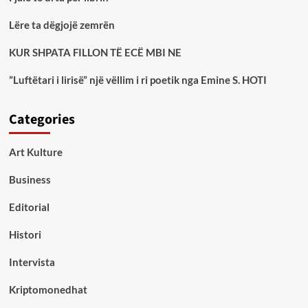
Lëre ta dëgjojë zemrën
KUR SHPATA FILLON TË ECË MBI NE
”Luftëtari i lirisë” një vëllim i ri poetik nga Emine S. HOTI
Categories
Art Kulture
Business
Editorial
Histori
Intervista
Kriptomonedhat