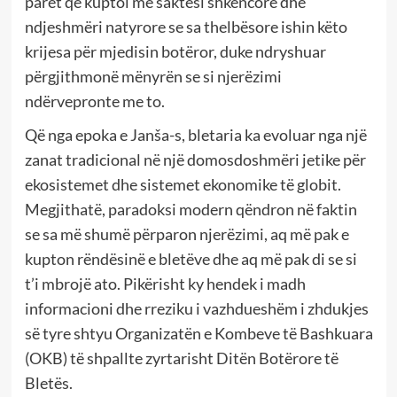
parët që kuptoi me saktësi shkencore dhe
ndjeshmëri natyrore se sa thelbësore ishin këto
krijesa për mjedisin botëror, duke ndryshuar
përgjithmonë mënyrën se si njerëzimi
ndërvepronte me to.
Që nga epoka e Janša-s, bletaria ka evoluar nga një
zanat tradicional në një domosdoshmëri jetike për
ekosistemet dhe sistemet ekonomike të globit.
Megjithatë, paradoksi modern qëndron në faktin
se sa më shumë përparon njerëzimi, aq më pak e
kupton rëndësinë e bletëve dhe aq më pak di se si
t’i mbrojë ato. Pikërisht ky hendek i madh
informacioni dhe rreziku i vazhdueshëm i zhdukjes
së tyre shtyu Organizatën e Kombeve të Bashkuara
(OKB) të shpallte zyrtarisht Ditën Botërore të
Bletës.