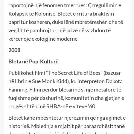
raportojnë një fenomen tmerrues: Çrregullimin e
Kolapsit të Kolonisë. Bletët e rritura braktisin
papritur kosheren, duke lënë mbretëreshën dhe të
vegjlit të pambrojtur, një krizë që vazhdon të
kërcënojë ekologjinë moderne.
2008
Bleta në Pop-Kulturë
Publikohet filmi “The Secret Life of Bees” (bazuar
në librin e Sue Monk Kidd), ku interpreton Dakota
Fanning. Filmi përdor bletarinë si një metaforë të
fuqishme për dashurinë, komunitetin dhe gjetjen e
rrugës shtëpi në SHBA-në e viteve ’60.
Bletët kanë mbështetur njerëzimin që nga agimet e
historisë. Mbledhja e mjaltit për paraardhësit tanë