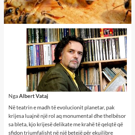
Nga
Albert Vataj
Në teatrin e madh të evolucionit planetar, pak
krijesa luajnë një rol aq monumental dhe thelbësor
sa bleta, kjo krijesë delikate me krahë të qelqtë që
sfidon triumfalisht në një betejë për ekuilibre