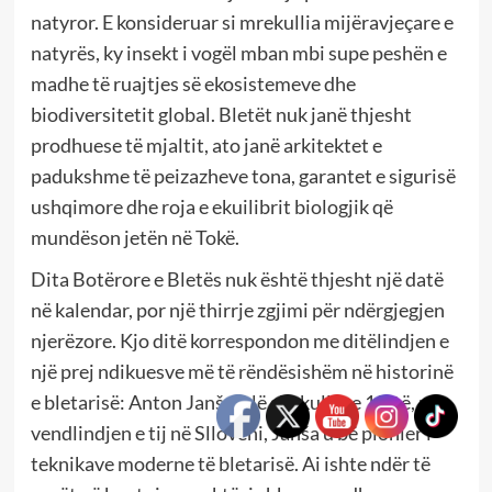
natyror. E konsideruar si mrekullia mijëravjeçare e
natyrës, ky insekt i vogël mban mbi supe peshën e
madhe të ruajtjes së ekosistemeve dhe
biodiversitetit global. Bletët nuk janë thjesht
prodhuese të mjaltit, ato janë arkitektet e
padukshme të peizazheve tona, garantet e sigurisë
ushqimore dhe roja e ekuilibrit biologjik që
mundëson jetën në Tokë.
Dita Botërore e Bletës nuk është thjesht një datë
në kalendar, por një thirrje zgjimi për ndërgjegjen
njerëzore. Kjo ditë korrespondon me ditëlindjen e
një prej ndikuesve më të rëndësishëm në historinë
e bletarisë: Anton Janša. Në shekullin e 18-të, në
vendlindjen e tij në Slloveni, Janša u bë pionier i
teknikave moderne të bletarisë. Ai ishte ndër të