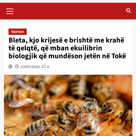
Primary
Menu
Opinion
Bleta, kjo krijesë e brishtë me krahë
të qelqtë, që mban ekuilibrin
biologjik që mundëson jetën në Tokë
23/05/2026
0