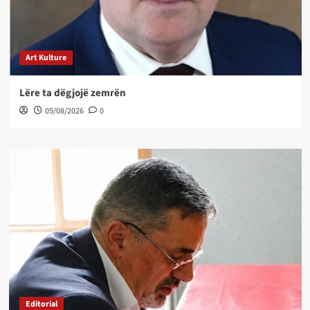
Art Kulture
Lëre ta dëgjojë zemrën
05/08/2026
0
Editorial