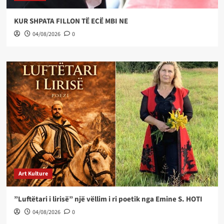
KUR SHPATA FILLON TË ECË MBI NE
04/08/2026
0
Art Kulture
”Luftëtari i lirisë” një vëllim i ri poetik nga Emine S. HOTI
04/08/2026
0