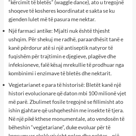
“kërcimit të bletës” (waggle dance), ato u tregojnë
shoqeve të kosheres koordinatat e sakta se ku
gjenden lulet më të pasura me nektar.
Një farmaci antike: Mjalti nuk është thjesht
ushqim. Për shekuj me radhë, paraardhësit tanë e
kanë përdorur atë si një antiseptik natyror të
fuqishëm për trajtimin e djegieve, plagëve dhe
infeksioneve, falë kësaj mrekullie të prodhuar nga
kombinimi i enzimave të bletës dhe nektarit.
Vegjetarianet e para të historisë: Bletët kanë një
histori evolucionare që daton mbi 100 milionë vjet
më parë. Zbulimet fosile tregojnë se fillimisht ato
ishin gjahtare që ushqeheshin me insekte të tjera.
Në një pikë kthese monumentale, ato vendosën të
bëheshin “vegjetariane”, duke evoluar për të
konsumuar ekskluzivisht polen dhe nektar – një