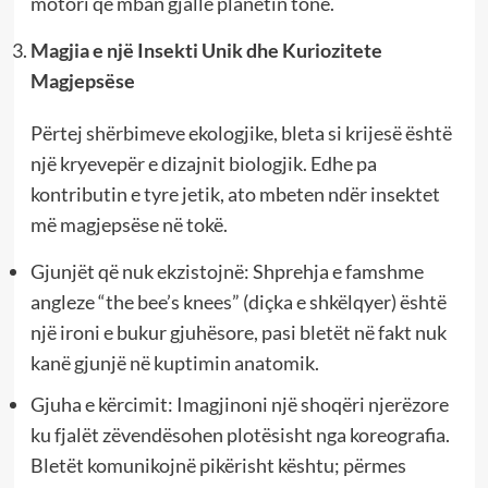
motori që mban gjallë planetin tonë.
Magjia e një Insekti Unik dhe Kuriozitete
Magjepsëse
Përtej shërbimeve ekologjike, bleta si krijesë është
një kryevepër e dizajnit biologjik. Edhe pa
kontributin e tyre jetik, ato mbeten ndër insektet
më magjepsëse në tokë.
Gjunjët që nuk ekzistojnë: Shprehja e famshme
angleze “the bee’s knees” (diçka e shkëlqyer) është
një ironi e bukur gjuhësore, pasi bletët në fakt nuk
kanë gjunjë në kuptimin anatomik.
Gjuha e kërcimit: Imagjinoni një shoqëri njerëzore
ku fjalët zëvendësohen plotësisht nga koreografia.
Bletët komunikojnë pikërisht kështu; përmes