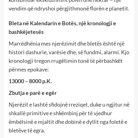
vendim që ndryshoi përgjithmonë florën e planetit.
Bleta në Kalendarin e Botës, një kronologji e
bashkëjetesës
Marrëdhënia mes njerëzimit dhe bletës është një
histori dashurie, varësie dhe, së fundmi, alarmi. Kjo
kronologji tregon rrugëtimin tonë të përbashkët
përmes epokave:
13000 – 8000 p.K.
Zbutja e parë e egër
Njerëzit e lashtë sfidojnë rreziqet, duke u ngjitur në
shkallë primitive e shkëmbinj për të vjedhur
ëmbëlsinë e mjaltit dhe dobinë e dyllit nga foletë e
bletëve të egra.