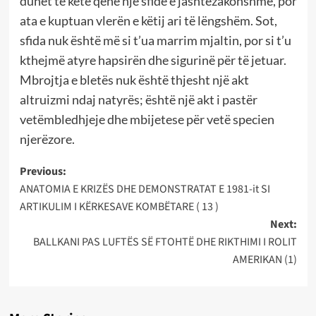
duhet të ketë qenë një sfidë e jashtëzakonshme, por
ata e kuptuan vlerën e këtij ari të lëngshëm. Sot,
sfida nuk është më si t’ua marrim mjaltin, por si t’u
kthejmë atyre hapsirën dhe sigurinë për të jetuar.
Mbrojtja e bletës nuk është thjesht një akt
altruizmi ndaj natyrës; është një akt i pastër
vetëmbledhjeje dhe mbijetese për vetë specien
njerëzore.
Post
Previous:
ANATOMIA E KRIZËS DHE DEMONSTRATAT E 1981-it SI
navigation
ARTIKULIM I KËRKESAVE KOMBËTARE ( 13 )
Next:
BALLKANI PAS LUFTËS SË FTOHTË DHE RIKTHIMI I ROLIT
AMERIKAN (1)