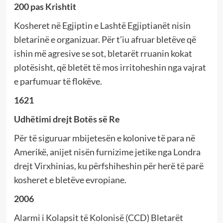
200 pas Krishtit
Kosheret në Egjiptin e Lashtë Egjiptianët nisin
bletarinë e organizuar. Për t’iu afruar bletëve që
ishin më agresive se sot, bletarët rruanin kokat
plotësisht, që bletët të mos irritoheshin nga vajrat
e parfumuar të flokëve.
1621
Udhëtimi drejt Botës së Re
Për të siguruar mbijetesën e kolonive të para në
Amerikë, anijet nisën furnizime jetike nga Londra
drejt Virxhinias, ku përfshiheshin për herë të parë
kosheret e bletëve evropiane.
2006
Alarmi i Kolapsit të Kolonisë (CCD) Bletarët