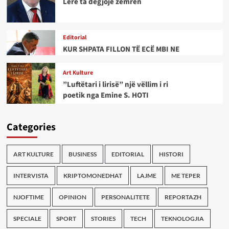
Lëre ta dëgjojë zemrën
Editorial
KUR SHPATA FILLON TË ECË MBI NE
Art Kulture
”Luftëtari i lirisë” një vëllim i ri
poetik nga Emine S. HOTI
Categories
ART KULTURE
BUSINESS
EDITORIAL
HISTORI
INTERVISTA
KRIPTOMONEDHAT
LAJME
ME TEPER
NJOFTIME
OPINION
PERSONALITETE
REPORTAZH
SPECIALE
SPORT
STORIES
TECH
TEKNOLOGJIA