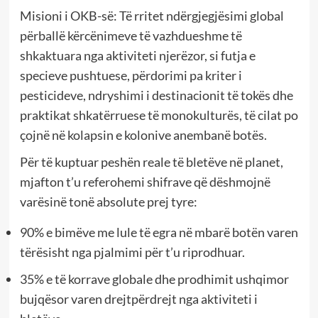
Misioni i OKB-së: Të rritet ndërgjegjësimi global
përballë kërcënimeve të vazhdueshme të
shkaktuara nga aktiviteti njerëzor, si futja e
specieve pushtuese, përdorimi pa kriter i
pesticideve, ndryshimi i destinacionit të tokës dhe
praktikat shkatërruese të monokulturës, të cilat po
çojnë në kolapsin e kolonive anembanë botës.
Për të kuptuar peshën reale të bletëve në planet,
mjafton t’u referohemi shifrave që dëshmojnë
varësinë tonë absolute prej tyre:
90% e bimëve me lule të egra në mbarë botën varen
tërësisht nga pjalmimi për t’u riprodhuar.
35% e të korrave globale dhe prodhimit ushqimor
bujqësor varen drejtpërdrejt nga aktiviteti i