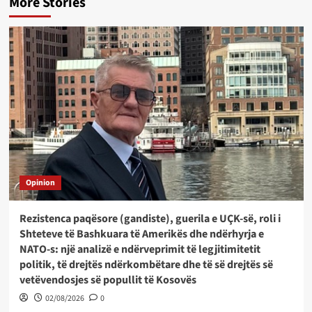
More Stories
Opinion
Rezistenca paqësore (gandiste), guerila e UÇK-së, roli i
Shteteve të Bashkuara të Amerikës dhe ndërhyrja e
NATO-s: një analizë e ndërveprimit të legjitimitetit
politik, të drejtës ndërkombëtare dhe të së drejtës së
vetëvendosjes së popullit të Kosovës
02/08/2026
0