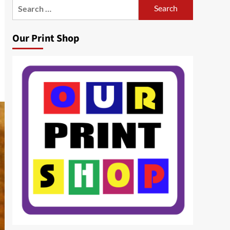
Search
for:
Our Print Shop