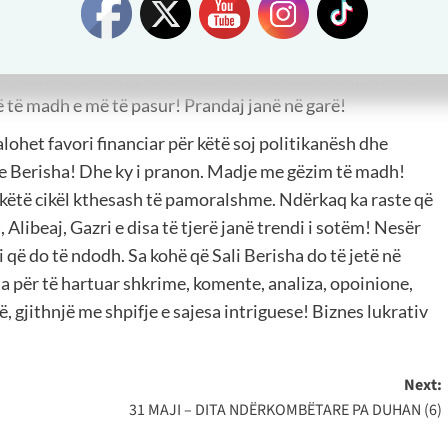
shës! Dhe jo vetëm nga Sorosi! Edhe nga fondacione të
 zhvillimit e kështu me radhë! Deri te PNUD dhe agjenci
duart e qeverisë shqiptare! Kush shan e kush denigron me
 të madh e më të pasur! Prandaj janë në garë!
ohet favori financiar për këtë soj politikanësh dhe
 te Berisha! Dhe ky i pranon. Madje me gëzim të madh!
ë këtë cikël kthesash të pamoralshme. Ndërkaq ka raste që
 Alibeaj, Gazri e disa të tjerë janë trendi i sotëm! Nesër
 që do të ndodh. Sa kohë që Sali Berisha do të jetë në
na për të hartuar shkrime, komente, analiza, opoinione,
, gjithnjë me shpifje e sajesa intriguese! Biznes lukrativ
Next:
31 MAJI – DITA NDËRKOMBËTARE PA DUHAN (6)