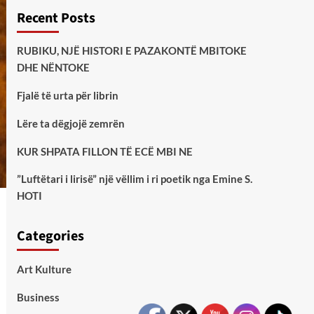
Recent Posts
RUBIKU, NJË HISTORI E PAZAKONTË MBITOKE
DHE NËNTOKE
Fjalë të urta për librin
Lëre ta dëgjojë zemrën
KUR SHPATA FILLON TË ECË MBI NE
”Luftëtari i lirisë” një vëllim i ri poetik nga Emine S.
HOTI
Categories
Art Kulture
Business