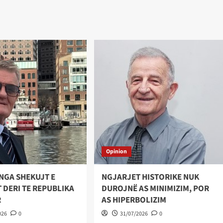
Opinion
NGA SHEKUJT E
NGJARJET HISTORIKE NUK
 DERI TE REPUBLIKA
DUROJNË AS MINIMIZIM, POR
R
AS HIPERBOLIZIM
026
0
31/07/2026
0