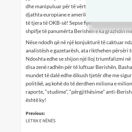
dhe manipuluar për të vërtetat rreth Sali Beri
djathta europiane e amerikane, nga agjencitë e
të tjera të OKB-së! Sepse fijet e tyre janë në 
shpifje të panumërta Berishën e ka grazhdin më
Nëse ndodh që në një konjukturë të caktuar ndal
analistësh e gazetarësh, ata rikthehen përsëri
Ndoshta edhe se shijon një lloj triumfalizmi n
disa zenë radhën për të luftuar Berishën. Basha,
mundet të dalë edhe dikush tjetër dhe me siguri
politikë, aq kohë do të derdhen miliona e milio
raporte, “studime”, “përgjithësime” anti-Berishë
është ky!
Post
Previous:
LETRA E NËNËS
navigation