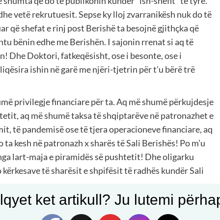
e shumta që do të publikonin kundër “ish-shefit” të tyre.
edhe vetë rekrutuesit. Sepse ky lloj zvarranikësh nuk do të
ar që shefat e rinj post Berishë ta besojnë gjithçka që
shtu bënin edhe me Berishën. I sajonin rrenat si aq të
! Dhe Doktori, fatkeqësisht, ose i besonte, ose i
iqësira ishin në garë me njëri-tjetrin për t’u bërë trë
umë privilegje financiare për ta. Aq më shumë përkujdesje
htetit, aq më shumë taksa të shqiptarëve në patronazhet e
it, të pandemisë ose të tjera operacioneve financiare, aq
do ta kesh në patronazh x sharës të Sali Berishës! Po m’u
 nga lart-maja e piramidës së pushtetit! Dhe oligarku
o kërkesave të sharësit e shpifësit të radhës kundër Sali
qyet ket artikull? Ju lutemi përhapn
ë Sorosit. Miliona kanë shkuar për projekte fallco të asaj
enat televizive për të sharë, shpifur, trilluar, fabrikuar