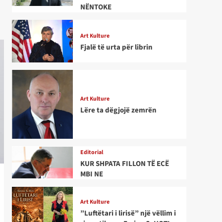
NËNTOKE
Art Kulture
Fjalë të urta për librin
Art Kulture
Lëre ta dëgjojë zemrën
Editorial
KUR SHPATA FILLON TË ECË
MBI NE
Art Kulture
”Luftëtari i lirisë” një vëllim i