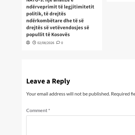
ndërveprimit të legjitimitetit
politik, të drejtës
ndërkombëtare dhe të së
drejtës së vetëvendosjes së
popullit të Kosovës
02/08/2026
0
Leave a Reply
Your email address will not be published.
Required fi
Comment
*