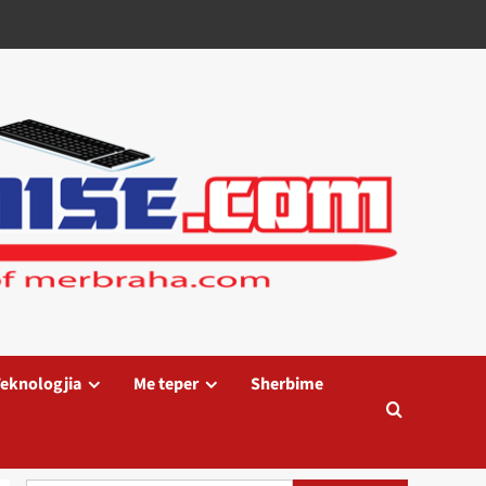
eknologjia
Me teper
Sherbime