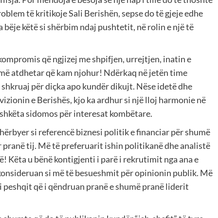
oblem të kritikoje Sali Berishën, sepse do të gjeje edhe
a bëje këtë si shërbim ndaj pushtetit, në rolin e një të
kompromis që ngjizej me shpifjen, urrejtjen, inatin e
t më atdhetar që kam njohur! Ndërkaq në jetën time
 shkruaj për diçka apo kundër dikujt. Nëse idetë dhe
zionin e Berishës, kjo ka ardhur si një lloj harmonie në
ashkëta sidomos për interesat kombëtare.
ërbyer si referencë biznesi politik e financiar për shumë
pranë tij. Më të preferuarit ishin politikanë dhe analistë
ë! Këta u bënë kontigjenti i parë i rekrutimit nga ana e
 konsideruan si më të besueshmit për opinionin publik. Më
api peshqit që i qëndruan pranë e shumë pranë liderit