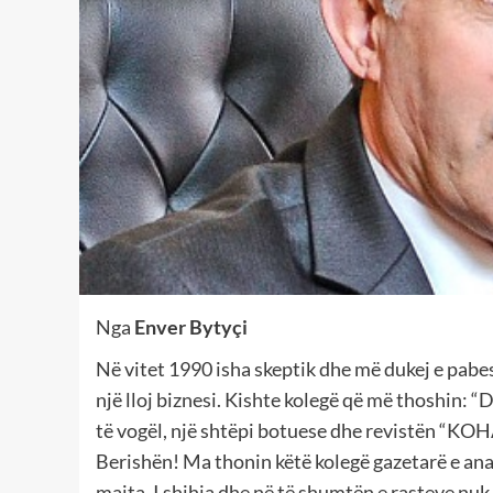
Nga
Enver Bytyçi
Në vitet 1990 isha skeptik dhe më dukej e pabe
një lloj biznesi. Kishte kolegë që më thoshin: 
të vogël, një shtëpi botuese dhe revistën “KOH
Berishën! Ma thonin këtë kolegë gazetarë e anal
majta. I shihja dhe në të shumtën e rasteve nuk f