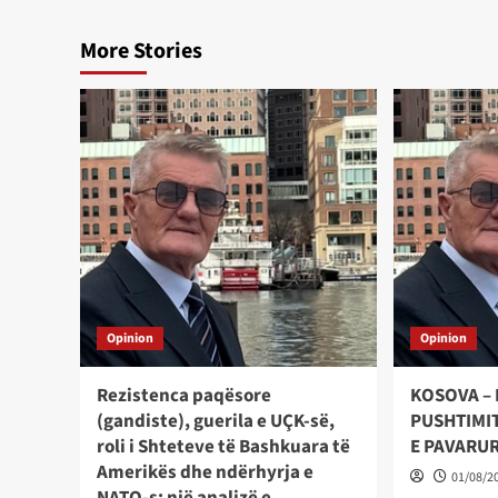
More Stories
Opinion
Opinion
Rezistenca paqësore
KOSOVA – 
(gandiste), guerila e UÇK-së,
PUSHTIMIT
roli i Shteteve të Bashkuara të
E PAVARU
Amerikës dhe ndërhyrja e
01/08/2
NATO-s: një analizë e