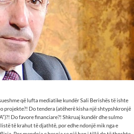
sueshme që lufta mediatike kundër Sali Berishës të ishte
“Do projekte?! Do tendera (atëherë kisha një shtypshkronjë
A”)?! Do favore financiare?! Shkruaj kundër dhe sulmo
istë të krahut të djathtë, por edhe ndonjë mik nga e
lisja. Por mendoja e besoja se një hap i tillë do të thoshte