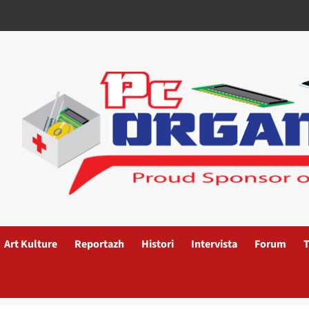
Art Kulture
Reportazh
Histori
Intervista
Forum
T