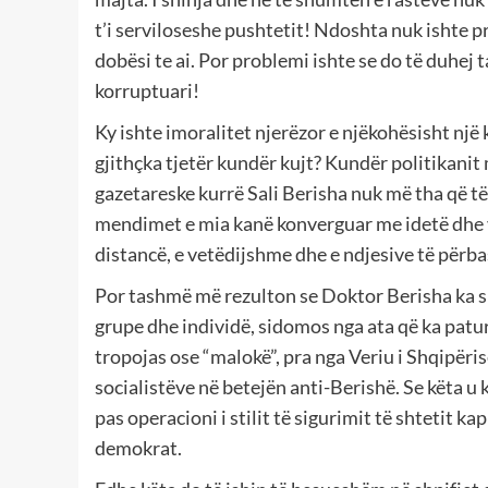
t’i serviloseshe pushtetit! Ndoshta nuk ishte pr
dobësi te ai. Por problemi ishte se do të duhej t
korruptuari!
Ky ishte imoralitet njerëzor e njëkohësisht një 
gjithçka tjetër kundër kujt? Kundër politikani
gazetareske kurrë Sali Berisha nuk më tha që të
mendimet e mia kanë konverguar me idetë dhe vi
distancë, e vetëdijshme dhe e ndjesive të përb
Por tashmë më rezulton se Doktor Berisha ka sh
grupe dhe individë, sidomos nga ata që ka patur 
tropojas ose “malokë”, pra nga Veriu i Shqipëris
socialistëve në betejën anti-Berishë. Se këta u
pas operacioni i stilit të sigurimit të shtetit k
demokrat.