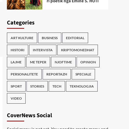
ri poetik nga Emine S. HOTI
Categories
ART KULTURE
BUSINESS
EDITORIAL
HISTORI
INTERVISTA
KRIPTOMONEDHAT
LAJME
ME TEPER
NJOFTIME
OPINION
PERSONALITETE
REPORTAZH
SPECIALE
SPORT
STORIES
TECH
TEKNOLOGJIA
VIDEO
CoverNews Social
Social menu is not set. You need to create menu and