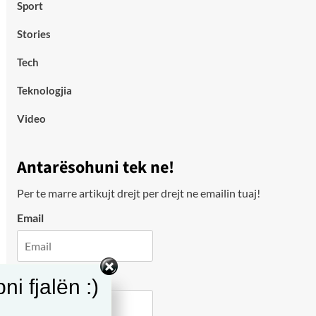
Sport
Stories
Tech
Teknologjia
Video
Antarësohuni tek ne!
Per te marre artikujt drejt per drejt ne emailin tuaj!
Email
City
i fjalën :)