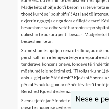
Edhe këta do të ishin të besueshëm në shpifjet 
Madje këto shpifje do t’i besonin si të vërteta 
thonë kurrë se “po shpifin”! Ata janë të interesu
nxjerrin nga goja e nga dora e flliqtë e tyre! Kë
besueshme, sa edhe vetë harronin se po shpifnin
dukeshin të bukura për t’i besuar! Madje këto fll
besueshëm te ai!
Sa më shumë shpifje, rrena e trillime, aq më sh
për shkollimin e fëmijëve të tyre më paratë e s
tenderave, koncensioneve, fondeve të rindërtim
më shumë leje ndërtimi etj. “Ti (oligarku nr 1) 
ankua, gjej vrimë të futesh”! Kjo është porosia
përkatës nuk ka guxuar në nëntë vite t’i thotë j
Berishës! Kjo është skema.
Nese e pel
Skema tjetër janë fondet e Shoqërisë së Hapur t
pjese të shoqërisë civile, e cila angazhohet në sk