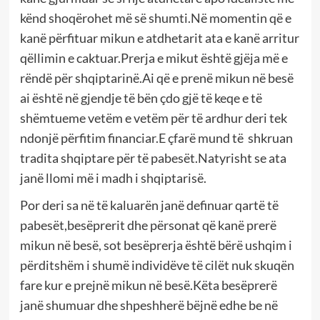
kënd shoqërohet më së shumti.Në momentin që e
kanë përfituar mikun e atdhetarit ata e kanë arritur
qëllimin e caktuar.Prerja e mikut është gjëja më e
rëndë për shqiptarinë.Ai që e prenë mikun në besë
ai është në gjendje të bën çdo gjë të keqe e të
shëmtueme vetëm e vetëm për të ardhur deri tek
ndonjë përfitim financiar.E çfarë mund të shkruan
tradita shqiptare për të pabesët.Natyrisht se ata
janë llomi më i madh i shqiptarisë.
Por deri sa në të kaluarën janë definuar qartë të
pabesët,besëprerit dhe përsonat që kanë prerë
mikun në besë, sot besëprerja është bërë ushqim i
përditshëm i shumë individëve të cilët nuk skuqën
fare kur e prejnë mikun në besë.Këta besëprerë
janë shumuar dhe shpeshherë bëjnë edhe be në