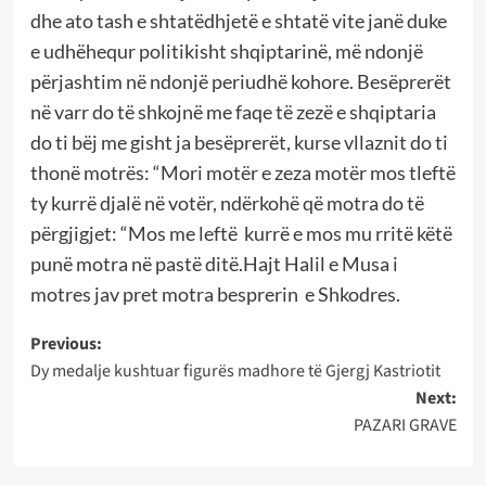
dhe ato tash e shtatëdhjetë e shtatë vite janë duke
e udhëhequr politikisht shqiptarinë, më ndonjë
përjashtim në ndonjë periudhë kohore. Besëprerët
në varr do të shkojnë me faqe të zezë e shqiptaria
do ti bëj me gisht ja besëprerët, kurse vllaznit do ti
thonë motrës: “Mori motër e zeza motër mos tleftë
ty kurrë djalë në votër, ndërkohë që motra do të
përgjigjet: “Mos me leftë kurrë e mos mu rritë këtë
punë motra në pastë ditë.Hajt Halil e Musa i
motres jav pret motra besprerin e Shkodres.
Post
Previous:
Dy medalje kushtuar figurës madhore të Gjergj Kastriotit
navigation
Next:
PAZARI GRAVE