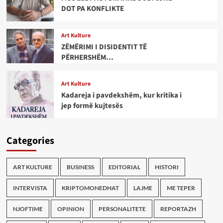
DOT PA KONFLIKTE
Art Kulture
ZËMËRIMI I DISIDENTIT TË
PËRHERSHËM…
Art Kulture
Kadareja i pavdekshëm, kur kritika i
jep formë kujtesës
Categories
ART KULTURE
BUSINESS
EDITORIAL
HISTORI
INTERVISTA
KRIPTOMONEDHAT
LAJME
ME TEPER
NJOFTIME
OPINION
PERSONALITETE
REPORTAZH