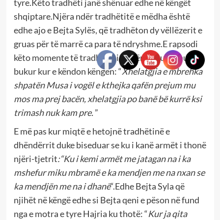
tyre.Këto tradhëti janë shënuar edhe në këngët
shqiptare.Njëra ndër tradhëtitë e mëdha është
edhe ajo e Bejta Sylës, që tradhëton dy vëllëzerit e
gruas për të marrë ca para të ndryshme.E rapsodi
këto momente të tradhtisë i ka përshkruar shumë
bukur kur e këndon këngën: “
Xhelatgjia e mbrehka
shpatën Musa i vogël e kthejka qafën prejum mu
mos ma prej bacën, xhelatgjia po banë bë kurrë ksi
trimash nuk kam pre.
”
E më pas kur miqtë e hetojnë tradhëtinë e
dhëndërrit duke biseduar se ku i kanë armët i thonë
njëri-tjetrit
:
“
Ku i kemi armët me jatagan na i ka
mshefur miku mbramë e ka mendjen me
na nxan se
ka mendjën me na i dhanë
“.Edhe Bejta Syla që
njihët në këngë edhe si Bejta qeni e pëson në fund
nga e motra e tyre Hajria ku thotë: “
Kur ja qita