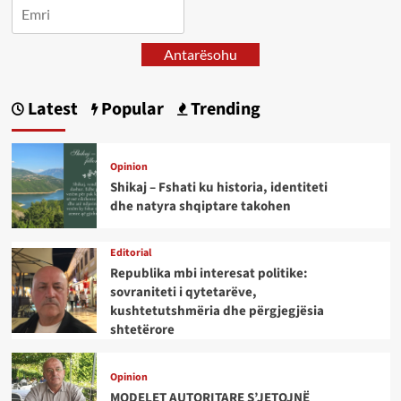
Antarësohu
Latest
Popular
Trending
Opinion
Shikaj – Fshati ku historia, identiteti
dhe natyra shqiptare takohen
Editorial
Republika mbi interesat politike:
sovraniteti i qytetarëve,
kushtetutshmëria dhe përgjegjësia
shtetërore
Opinion
MODELET AUTORITARE S’JETOJNË