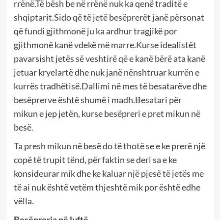
rrënë.Të bësh be në rrënë nuk ka qenë traditë e
shqiptarit.Sido që të jetë besëprerët janë përsonat
që fundi gjithmonë ju ka ardhur tragjikë por
gjithmonë kanë vdekë më marre.Kurse idealistët
pavarsisht jetës së veshtirë që e kanë bërë ata kanë
jetuar kryelartë dhe nuk janë nënshtruar kurrën e
kurrës tradhëtisë.Dallimi në mes të besatarëve dhe
besëprerve është shumë i madh.Besatari për
mikun e jep jetën, kurse besëpreri e pret mikun në
besë.
Ta presh mikun në besë do të thotë se e ke prerë një
copë të trupit tënd, për faktin se deri sa e ke
konsideurar mik dhe ke kaluar një pjesë të jetës me
të ai nuk është vetëm thjeshtë mik por është edhe
vëlla.
Besëprerja në luftë