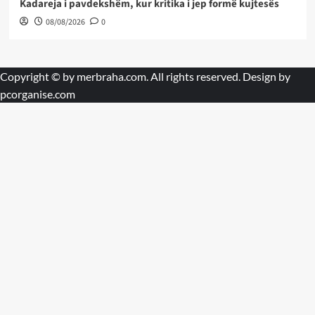
Kadareja i pavdekshëm, kur kritika i jep formë kujtesës
08/08/2026
0
Copyright © by
merbraha.com
. All rights reserved. Design by
pcorganise.com