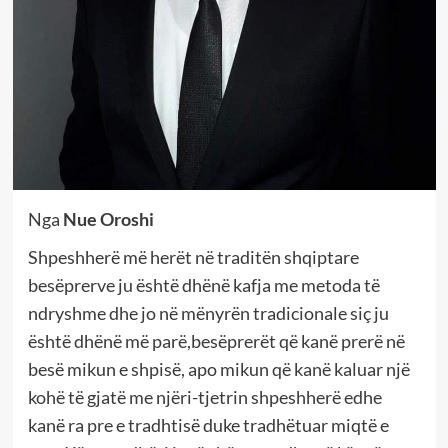
Nga
Nue Oroshi
Shpeshherë më herët në traditën shqiptare
besëprerve ju është dhënë kafja me metoda të
ndryshme dhe jo në mënyrën tradicionale siç ju
është dhënë më parë,besëprerët që kanë prerë në
besë mikun e shpisë, apo mikun që kanë kaluar një
kohë të gjatë me njëri-tjetrin shpeshherë edhe
kanë ra pre e tradhtisë duke tradhëtuar miqtë e