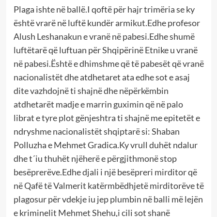
Plaga ishte në ballë.I qoftë për hajr trimëria se ky
është vrarë në luftë kundër armikut.Edhe profesor
Alush Leshanakun e vranë në pabesi.Edhe shumë
luftëtarë që luftuan për Shqipërinë Etnike u vranë
në pabesi.Është e dhimshme që të pabesët që vranë
nacionalistët dhe atdhetaret ata edhe sot e asaj
dite vazhdojnë ti shajnë dhe nëpërkëmbin
atdhetarët madje e marrin guximin që në palo
librat e tyre plot gënjeshtra ti shajnë me epitetët e
ndryshme nacionalistët shqiptarë si: Shaban
Polluzha e Mehmet Gradica.Ky vrull duhët ndalur
dhe t´iu thuhët njëherë e përgjithmonë stop
besëprerëve.Edhe djali i një besëpreri mirditor që
në Qafë të Valmerit katërmbëdhjetë mirditorëve të
plagosur për vdekje iu jep plumbin në balli më lejën
e kriminelit Mehmet Shehu,i cili sot shanë