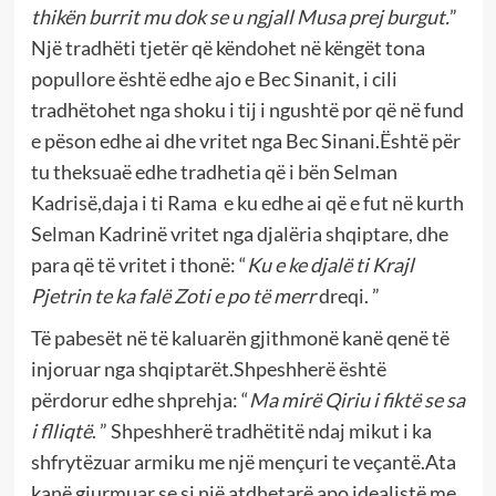
thikën burrit mu dok se u ngjall Musa prej burgut.
”
Një tradhëti tjetër që këndohet në këngët tona
popullore është edhe ajo e Bec Sinanit, i cili
tradhëtohet nga shoku i tij i ngushtë por që në fund
e pëson edhe ai dhe vritet nga Bec Sinani.Është për
tu theksuaë edhe tradhetia që i bën Selman
Kadrisë,daja i ti Rama e ku edhe ai që e fut në kurth
Selman Kadrinë vritet nga djalëria shqiptare, dhe
para që të vritet i thonë: “
Ku e ke djalë ti Krajl
Pjetrin te ka falë Zoti e po të merr
dreqi. ”
Të pabesët në të kaluarën gjithmonë kanë qenë të
injoruar nga shqiptarët.Shpeshherë është
përdorur edhe shprehja: “
Ma mirë Qiriu i fiktë se sa
i flliqtë
. ” Shpeshherë tradhëtitë ndaj mikut i ka
shfrytëzuar armiku me një mençuri te veçantë.Ata
kanë gjurmuar se si një atdhetarë apo idealistë me