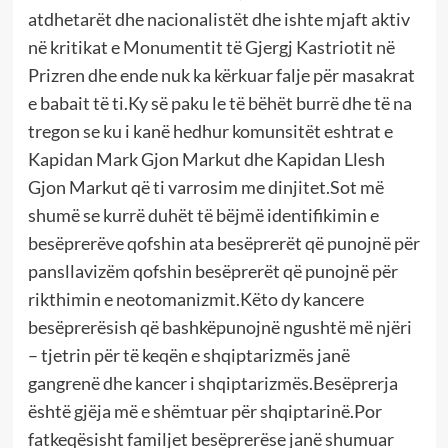
atdhetarët dhe nacionalistët dhe ishte mjaft aktiv
në kritikat e Monumentit të Gjergj Kastriotit në
Prizren dhe ende nuk ka kërkuar falje për masakrat
e babait të ti.Ky së paku le të bëhët burrë dhe të na
tregon se ku i kanë hedhur komunsitët eshtrat e
Kapidan Mark Gjon Markut dhe Kapidan Llesh
Gjon Markut që ti varrosim me dinjitet.Sot më
shumë se kurrë duhët të bëjmë identifikimin e
besëprerëve qofshin ata besëprerët që punojnë për
pansllavizëm qofshin besëprerët që punojnë për
rikthimin e neotomanizmit.Këto dy kancere
besëprerësish që bashkëpunojnë ngushtë më njëri
– tjetrin për të keqën e shqiptarizmës janë
gangrenë dhe kancer i shqiptarizmës.Besëprerja
është gjëja më e shëmtuar për shqiptarinë.Por
fatkeqësisht familjet besëprerëse janë shumuar