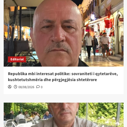
Editorial
Republika mbi interesat politike: sovraniteti i qytetarëve,
kushtetutshmëria dhe përgjegjësia shtetërore
08/08/2026
0