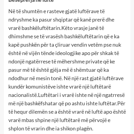
Në të shumtën e rasteve gjatë luftërave të
ndryshme ka pasur shqiptar që kanë prerë dhe
vrarë bashkëluftëtarin.Këto vrasje janë të
dhimshme se të vrasësh bashkëluftëtarin që e ka
kapë pushkën për ta çliruar vendin vetëm pse nuk
është në vijën tënde ideologjike apo për shkak të
ndonjë ngatërrese të mëhershme private që ke
pasur më të është gjëja më ë shëmtuar që ka
ndodhur në mesin tonë. Në një rast gjatë luftërave
kundër komunistëve ishte vrarë një luftëtarë
nacionalistë.Luftëtari i vrarë ishte në një ngatrresë
më një bashkëfshatar që po ashtu ishte luftëtar.Për
të hequr dilemën se a është vrarë në luftë apo është
vrarë mbas shpine një luftëtarë më përvojë e
shplon të vrarin dhe ia shikon plagën.