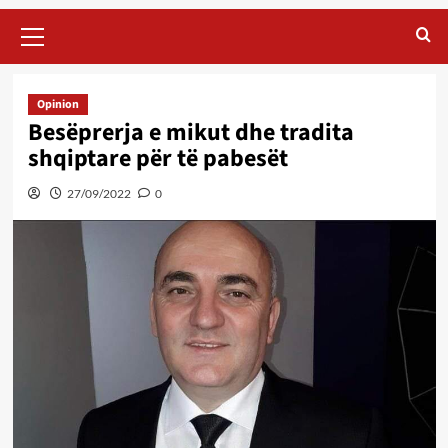
Primary
Menu
Opinion
Besëprerja e mikut dhe tradita
shqiptare për të pabesët
27/09/2022
0