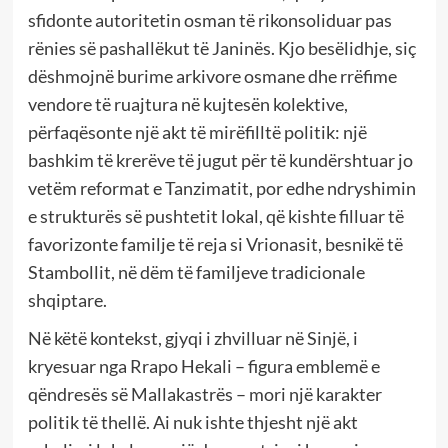
sfidonte autoritetin osman të rikonsoliduar pas
rënies së pashallëkut të Janinës. Kjo besëlidhje, siç
dëshmojnë burime arkivore osmane dhe rrëfime
vendore të ruajtura në kujtesën kolektive,
përfaqësonte një akt të mirëfilltë politik: një
bashkim të krerëve të jugut për të kundërshtuar jo
vetëm reformat e Tanzimatit, por edhe ndryshimin
e strukturës së pushtetit lokal, që kishte filluar të
favorizonte familje të reja si Vrionasit, besnikë të
Stambollit, në dëm të familjeve tradicionale
shqiptare.
Në këtë kontekst, gjyqi i zhvilluar në Sinjë, i
kryesuar nga Rrapo Hekali – figura emblemë e
qëndresës së Mallakastrës – mori një karakter
politik të thellë. Ai nuk ishte thjesht një akt