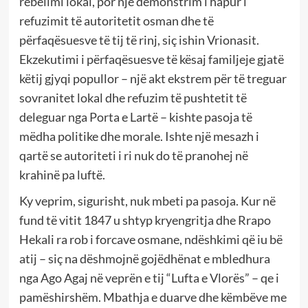
rebelimi lokal, por një demonstrim i hapur i
refuzimit të autoritetit osman dhe të
përfaqësuesve të tij të rinj, siç ishin Vrionasit.
Ekzekutimi i përfaqësuesve të kësaj familjeje gjatë
këtij gjyqi popullor – një akt ekstrem për të treguar
sovranitet lokal dhe refuzim të pushtetit të
deleguar nga Porta e Lartë – kishte pasoja të
mëdha politike dhe morale. Ishte një mesazh i
qartë se autoriteti i ri nuk do të pranohej në
krahinë pa luftë.
Ky veprim, sigurisht, nuk mbeti pa pasoja. Kur në
fund të vitit 1847 u shtyp kryengritja dhe Rrapo
Hekali ra rob i forcave osmane, ndëshkimi që iu bë
atij – siç na dëshmojnë gojëdhënat e mbledhura
nga Ago Agaj në veprën e tij “Lufta e Vlorës” – qe i
pamëshirshëm. Mbathja e duarve dhe këmbëve me