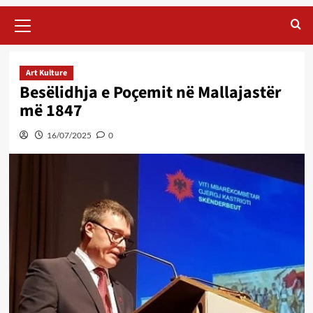
Primary
Menu
Art Kulture
Besëlidhja e Poçemit në Mallajastër
më 1847
16/07/2025
0