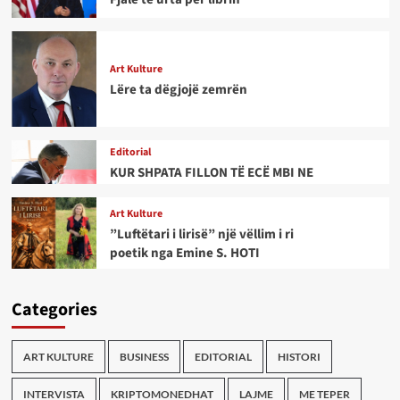
Art Kulture
Lëre ta dëgjojë zemrën
Editorial
KUR SHPATA FILLON TË ECË MBI NE
Art Kulture
”Luftëtari i lirisë” një vëllim i ri
poetik nga Emine S. HOTI
Categories
ART KULTURE
BUSINESS
EDITORIAL
HISTORI
INTERVISTA
KRIPTOMONEDHAT
LAJME
ME TEPER