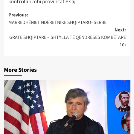
kontrollin mbi provincat e saj.
Post
Previous:
MARRËDHËNIET NDËRETNIKE SHQIPTARO- SERBE
navigation
Next:
GRATË SHQIPTARE – SHTYLLA TË QËNDRESËS KOMBËTARE
10)
More Stories