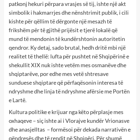
patkonj hekuri përpara vrasjes së tij, ishte një akt
simbolik i hakmarrjes dhe nënshtrimit publik, i cili
kishte për qëllim të dërgonte një mesazh të
frikshëm për të gjithë prijësit e tjerë lokalë që
mund të mendonin të kundërshtonin autoritetin
qendror. Ky detaj, sado brutal, hedh dritë mbi një
realitet të thellë: lufta për pushtet në Shqipërinë e
shekullit XIX nuk ishte vetëm mes osmanëve dhe
shqiptarëve, por edhe mes vetë shtresave
sunduese shqiptare që përfaqësonin interesa të
ndryshme dhe linja të ndryshme afërsie me Portën
e Lartë.
Kultura politike e krijuar nga këto përplasje mes
oxhaqeve – siç ishte ai i Vlorajve kundër Vrionasve
dhe anasjelltas – formësoi për dekada narrativën e
qëndresës dhe të rendit në Shqipëri. Për shumë