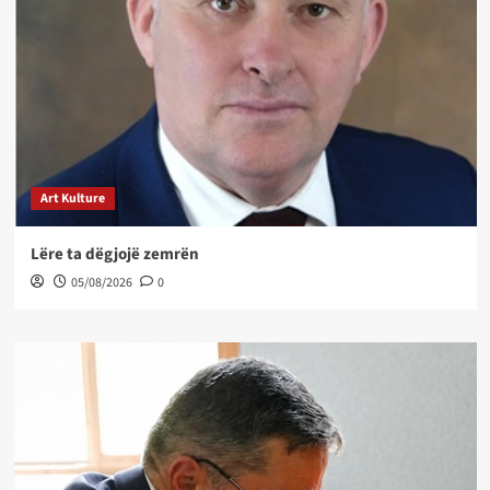
Art Kulture
Lëre ta dëgjojë zemrën
05/08/2026
0