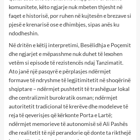
komunitete, këto ngjarje nuk mbeten thjesht në
faqet e historisë, por ruhen në kujtesën e brezave si
pjesë e krenarisë ose e dhimbjes, sipas anës ku
ndodheshin.
Në dritën e këtij interpretimi, Besëlidhja e Poçemit
dhe ngjarjet e mëpasshme nuk duhet të lexohen
vetëm si episode të rezistencës ndaj Tanzimatit.
Ato janë një pasqyrë e përplasjes ndërmjet
formave të ndryshme të legjitimitetit në shoqërinë
shqiptare – ndërmjet pushtetit të trashëguar lokal
dhe centralizmit burokratik osman; ndërmjet
autoritetit tradicional të krerëve dhe modeleve të
reja të qeverisjes që kërkonte Porta e Lartë;
ndërmjet memorieve të autonomisë së Ali Pashës
dhe realitetit të një perandorie që donte ta rikthejë