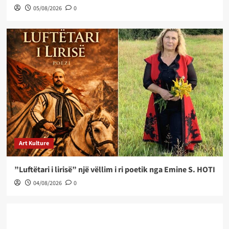
05/08/2026
0
Art Kulture
”Luftëtari i lirisë” një vëllim i ri poetik nga Emine S. HOTI
04/08/2026
0