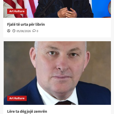
Art Kulture
Fjalë të urta për librin
05/08/2026
0
Art Kulture
Lëre ta dëgjojë zemrën