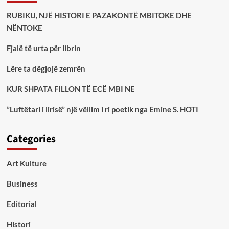
RUBIKU, NJË HISTORI E PAZAKONTË MBITOKE DHE
NËNTOKE
Fjalë të urta për librin
Lëre ta dëgjojë zemrën
KUR SHPATA FILLON TË ECË MBI NE
”Luftëtari i lirisë” një vëllim i ri poetik nga Emine S. HOTI
Categories
Art Kulture
Business
Editorial
Histori