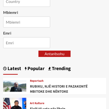
Mbiemri
Emri
Antarësohu
Latest
Popular
Trending
Reportazh
RUBIKU, NJË HISTORI E PAZAKONTË
MBITOKE DHE NËNTOKE
Art Kulture
Fjalë të urta për librin