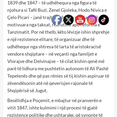
1839 dhe 1847 – të udhëhequra nga figura të
njohura si Tafil Buzi, Zenel Gjoleka, Hodo Nivica e
Çelo Picari – janë trajtuar shpesh si ngjarje të
motivuara nga taksat, rekrutimi apo reforma e
Tanzimatit. Por në thelb, këto lëvizje ishin shprehje
e një rezistence elitare, të organizuar dhe të
udhëhequr nga shtresa të larta të aristokracisë
vendore shqiptare – në veçanti nga familjet e
Vlorajve dhe Delvinajve – të cilat kishin qenë më
parë të lidhura me pushtetin autonom të Ali Pashë
Tepelenës dhe që pas rënies së tij kishin aspiruar të
zëvendësonin atë në qeverisjen rajonale të
Shqipërisë së Jugut.
Besëlidhja e Poçemit, e mbajtur në pranverën e
vitit 1847, ishte kulmimi i një procesi të gjatë
rezistence politike dhe ushtarake, që synonte të