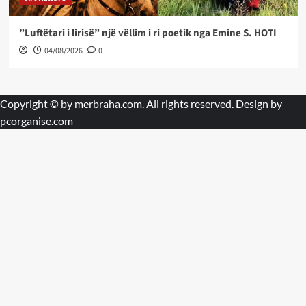
”Luftëtari i lirisë” një vëllim i ri poetik nga Emine S. HOTI
04/08/2026
0
Copyright © by
merbraha.com
. All rights reserved. Design by
pcorganise.com