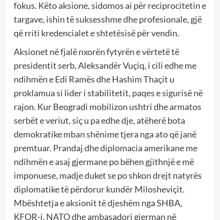
fokus. Këto aksione, sidomos ai për reciprocitetin e
targave, ishin të suksesshme dhe profesionale, gjë
që rriti kredencialet e shtetësisë për vendin.
Aksionet në fjalë nxorën fytyrën e vërtetë të
presidentit serb, Aleksandër Vuçiq, i cili edhe me
ndihmën e Edi Ramës dhe Hashim Thaçit u
proklamua si lider i stabilitetit, paqes e sigurisë në
rajon. Kur Beogradi mobilizon ushtri dhe armatos
serbët e veriut, siç u pa edhe dje, atëherë bota
demokratike mban shënime tjera nga ato që janë
premtuar. Prandaj dhe diplomacia amerikane me
ndihmën e asaj gjermane po bëhen gjithnjë e më
imponuese, madje duket se po shkon drejt natyrës
diplomatike të përdorur kundër Milosheviçit.
Mbështetja e aksionit të djeshëm nga SHBA,
KFOR-i, NATO dhe ambasadori gjerman në