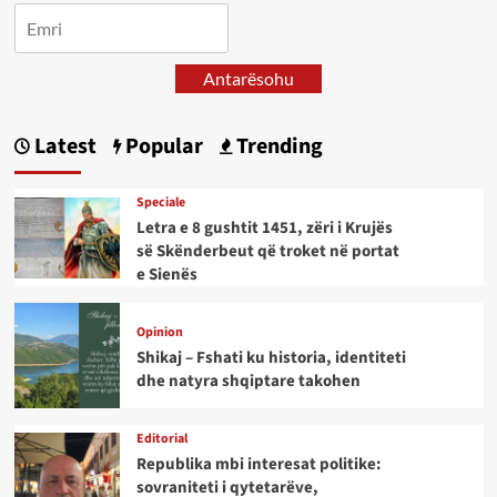
Antarësohu
Latest
Popular
Trending
Speciale
Letra e 8 gushtit 1451, zëri i Krujës
së Skënderbeut që troket në portat
e Sienës
Opinion
Shikaj – Fshati ku historia, identiteti
dhe natyra shqiptare takohen
Editorial
Republika mbi interesat politike:
sovraniteti i qytetarëve,