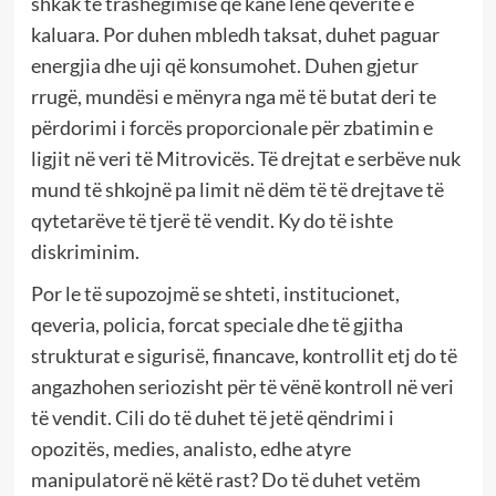
shkak të trashëgimisë që kanë lënë qeveritë e
kaluara. Por duhen mbledh taksat, duhet paguar
energjia dhe uji që konsumohet. Duhen gjetur
rrugë, mundësi e mënyra nga më të butat deri te
përdorimi i forcës proporcionale për zbatimin e
ligjit në veri të Mitrovicës. Të drejtat e serbëve nuk
mund të shkojnë pa limit në dëm të të drejtave të
qytetarëve të tjerë të vendit. Ky do të ishte
diskriminim.
Por le të supozojmë se shteti, institucionet,
qeveria, policia, forcat speciale dhe të gjitha
strukturat e sigurisë, financave, kontrollit etj do të
angazhohen seriozisht për të vënë kontroll në veri
të vendit. Cili do të duhet të jetë qëndrimi i
opozitës, medies, analisto, edhe atyre
manipulatorë në këtë rast? Do të duhet vetëm