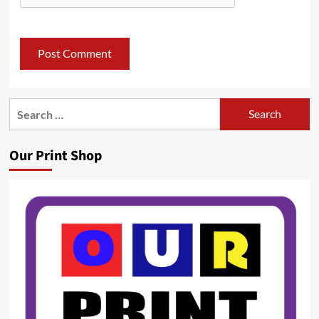
Search
for:
Our Print Shop