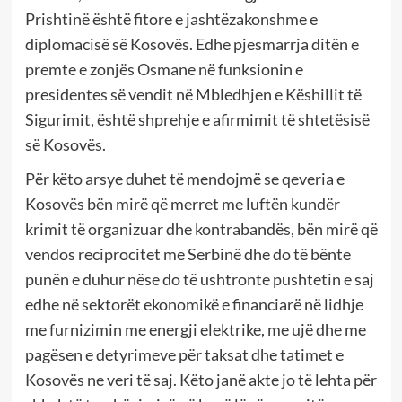
Prishtinë është fitore e jashtëzakonshme e
diplomacisë së Kosovës. Edhe pjesmarrja ditën e
premte e zonjës Osmane në funksionin e
presidentes së vendit në Mbledhjen e Këshillit të
Sigurimit, është shprehje e afirmimit të shtetësisë
së Kosovës.
Për këto arsye duhet të mendojmë se qeveria e
Kosovës bën mirë që merret me luftën kundër
krimit të organizuar dhe kontrabandës, bën mirë që
vendos reciprocitet me Serbinë dhe do të bënte
punën e duhur nëse do të ushtronte pushtetin e saj
edhe në sektorët ekonomikë e financiarë në lidhje
me furnizimin me energji elektrike, me ujë dhe me
pagësen e detyrimeve për taksat dhe tatimet e
Kosovës ne veri të saj. Këto janë akte jo të lehta për