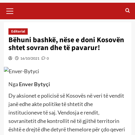
Primary
Menu
Editorial
Bëhuni bashkë, nëse e doni Kosovën
shtet sovran dhe të pavarur!
16/10/2021
0
Nga
Enver Bytyçi
Dy aksionet e policisë së Kosovës në veri të vendit
janë edhe akte politike të shtetit dhe
institucioneve të saj. Vendosja e rendit,
sovranitetit dhe kontrollit në të gjithë territorin
është e drejtë dhe detyrë themelore për çdo qeveri