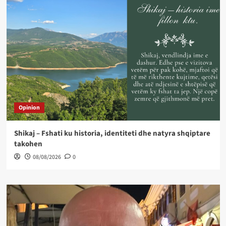
Opinion
Shikaj – Fshati ku historia, identiteti dhe natyra shqiptare
takohen
08/08/2026
0