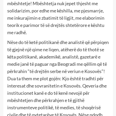
mbështetje! Mbështetja nuk jepet thjesht me
solidarizim, por edhe me këshilla, me pjesmarrje,
me inkurajimin e zbatimit të ligjit, me elaborimin
teorik e parimor të së drejtës shtetërore e kështu
me radhë.
Nëse do të ketë politikanë dhe analistë që përpiqen
të gjejnë një qime ne liqen, atëherë do të thotë se
këta politikanë, akademikë, analistë, gazetarë e
medie janë të paguar nga Beogradi me qëllim që të
përkrahin “të drejtën serbe në veriun e Kosovës”!
Dua ta them me plot gojën: Kjo është tradhti për
interesat dhe sovranitetin e Kosovës. Qeveria dhe
institucionet kanë e do të kenë nevojë për
mbështetjen dhe përkrahjen e të gjithë
instrumenteve politikë, të medies, të shoqërisë
civile dhe të qytetarëve të Kosovës. Nëse ndodh