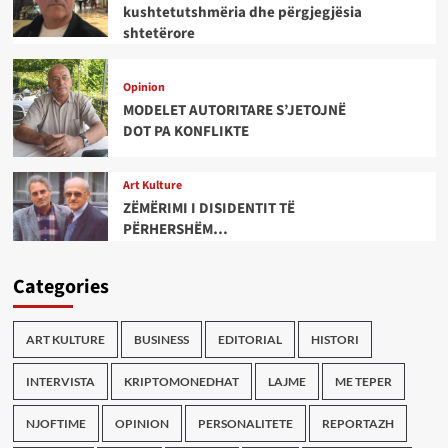
kushtetutshmëria dhe përgjegjësia
shtetërore
Opinion
MODELET AUTORITARE S’JETOJNË
DOT PA KONFLIKTE
Art Kulture
ZËMËRIMI I DISIDENTIT TË
PËRHERSHËM…
Categories
ART KULTURE
BUSINESS
EDITORIAL
HISTORI
INTERVISTA
KRIPTOMONEDHAT
LAJME
ME TEPER
NJOFTIME
OPINION
PERSONALITETE
REPORTAZH