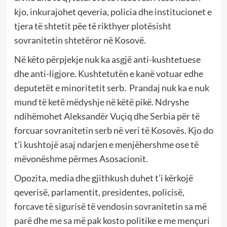
kjo, inkurajohet qeveria, policia dhe institucionet e
tjera të shtetit pëe të rikthyer plotësisht
sovranitetin shtetëror në Kosovë.
Në këto përpjekje nuk ka asgjë anti-kushtetuese
dhe anti-ligjore. Kushtetutën e kanë votuar edhe
deputetët e minoritetit serb. Prandaj nuk ka e nuk
mund të ketë mëdyshje në këtë pikë. Ndryshe
ndihëmohet Aleksandër Vuçiq dhe Serbia për të
forcuar sovranitetin serb në veri të Kosovës. Kjo do
t’i kushtojë asaj ndarjen e menjëhershme ose të
mëvonëshme përmes Asosacionit.
Opozita, media dhe gjithkush duhet t’i kërkojë
qeverisë, parlamentit, presidentes, policisë,
forcave të sigurisë të vendosin sovranitetin sa më
parë dhe me sa më pak kosto politike e me mençuri