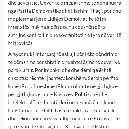
dhe qeverisje. Qeveritë e mëparshme të dominuara
nga Partia Demokratike dhe Hashim Thaçi, por dhe
me pjesmarrjen e Lidhjes Demokratike të Isa
Mustafës, nuk mundën ose nuk deshën që ta
shtrijnë kontrollin dhe sovranitetin e tyre në veri të
Mitrovicës.
Arsyet nuk i interesojnë askujt për këto qëndrime
të dëmshme për shtetin dhe shtetësinë të qeverive
para Kurtit. Por impakti dhe dhe dëmi që është
shkaktuar është i jashtëzakonshëm. Serbia përfitoi
kohë të mjaftueshme të kontrollonte në gjithçka e
për gjithçka veriun e Kosovës. Politikanë dhe
intelektualë të shumtë deri në pesimizëm e kanë
konstatuar këtë fakt. Disa të paktë ranë në panik
dhe rekomanduan si zgjidhje ndarjen e Kosovës. Të
tjerë ishin të dyzuar, nëse Kosova do të kishte