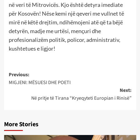
në veri të Mitrovicës. Kjo është detyra imediate
për Kosovën! Nëse kemi një qeveri me vullnet të
mirë në këtë drejtim, ndihëmojeni atë që ta bëjë
detyrën, madje me urtësi, mençuri dhe
profesionalizëm politik, policor, administrativ,
kushtetues e ligjor!
Post
Previous:
MIGJENI: MËSUESI DHE POETI
navigation
Next:
Në pritje të Tirana “Kryeqyteti Europian i Rinisë”
More Stories