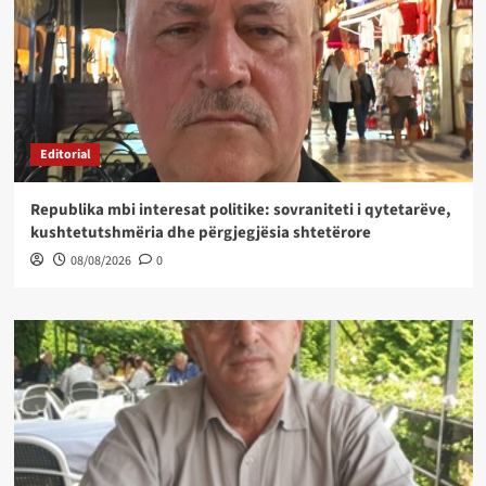
Editorial
Republika mbi interesat politike: sovraniteti i qytetarëve,
kushtetutshmëria dhe përgjegjësia shtetërore
08/08/2026
0