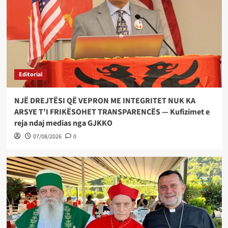
Editorial
NJË DREJTËSI QË VEPRON ME INTEGRITET NUK KA
ARSYE T’I FRIKËSOHET TRANSPARENCËS — Kufizimet e
reja ndaj medias nga GJKKO
07/08/2026
0