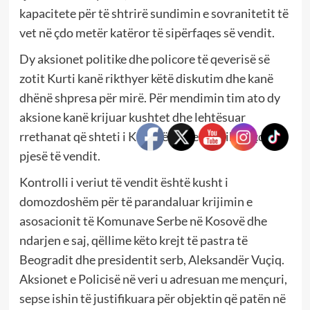
kapacitete për të shtrirë sundimin e sovranitetit të
vet në çdo metër katëror të sipërfaqes së vendit.
Dy aksionet politike dhe policore të qeverisë së
zotit Kurti kanë rikthyer këtë diskutim dhe kanë
dhënë shpresa për mirë. Për mendimin tim ato dy
aksione kanë krijuar kushtet dhe lehtësuar
rrethanat që shteti i Kosovës të jetë unik në çdo
pjesë të vendit.
Kontrolli i veriut të vendit është kusht i
domozdoshëm për të parandaluar krijimin e
asosacionit të Komunave Serbe në Kosovë dhe
ndarjen e saj, qëllime këto krejt të pastra të
Beogradit dhe presidentit serb, Aleksandër Vuçiq.
Aksionet e Policisë në veri u adresuan me mençuri,
sepse ishin të justifikuara për objektin që patën në