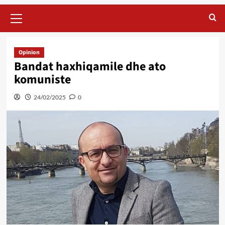
Primary
Menu
Opinion
Bandat haxhiqamile dhe ato
komuniste
24/02/2025
0