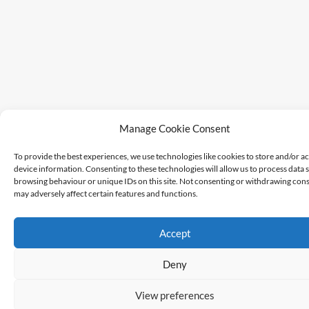
Manage Cookie Consent
To provide the best experiences, we use technologies like cookies to store and/or a
device information. Consenting to these technologies will allow us to process data 
browsing behaviour or unique IDs on this site. Not consenting or withdrawing cons
may adversely affect certain features and functions.
Accept
Deny
View preferences