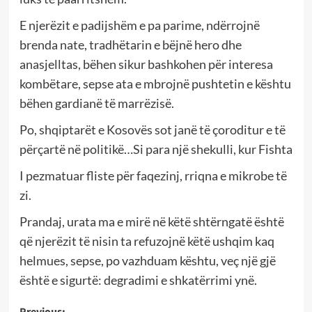
E njerëzit e padijshëm e pa parime, ndërrojnë
brenda nate, tradhëtarin e bëjnë hero dhe
anasjelltas, bëhen sikur bashkohen për interesa
kombëtare, sepse ata e mbrojnë pushtetin e kështu
bëhen gardianë të marrëzisë.
Po, shqiptarët e Kosovës sot janë të çoroditur e të
përçartë në politikë…Si para një shekulli, kur Fishta
I pezmatuar fliste për faqezinj, rriqna e mikrobe të
zi.
Prandaj, urata ma e mirë në këtë shtërngatë është
që njerëzit të nisin ta refuzojnë këtë ushqim kaq
helmues, sepse, po vazhduam kështu, veç një gjë
është e sigurtë: degradimi e shkatërrimi ynë.
Previous: