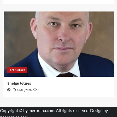
Art Kulture
Shelgu lotues
07/08/2026
0
Copyright © by
merbraha.com
. All rights reserved. Design by
pcorganise.com