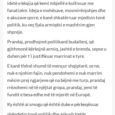
idetë e këqija që kemi mbjellë e kultivuar me
fanatizëm. Ideja e mohësave, mosmirënjohjes dhe
e akuzave qorre, e kanë shkatërruar mjedisin tonë
politik, ku veç fjala armiqësi e mashtrim gjen
shpreje.
Prandaj, prodhojmë politikanë budallenj, që
gjithmonë kërkojnë armiq, jashtë e brenda, sepse u
duhen për t’i justifikuar marrinat e tyre.
E kanë thënë shumë të mençur shqiptarë, se ne,
nuk e njohim fajin, nuk pendohemi e nuk marrim
mësim prej ngjarjeve që na bëjnë me turp, prandaj
rrëzohemi në të njëjtat gropa, prandaj, jemi të
fundit e besa edhe më të mjerët në Europë.
Ky është ai smogu që është duke e përkeqësuar
shëndetin tonë politik dhe askush tjetër.