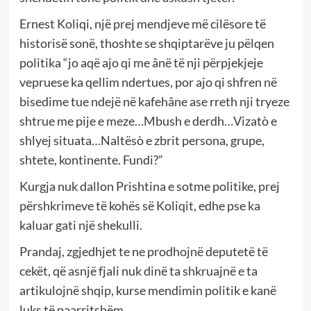
Ernest Koliqi, një prej mendjeve më cilësore të
historisë sonë, thoshte se shqiptarëve ju pëlqen
politika “jo aqë ajo qi me ânë të nji përpjekjeje
vepruese ka qellim ndertues, por ajo qi shfren në
bisedime tue ndejë në kafehâne ase rreth nji tryeze
shtrue me pije e meze…Mbush e derdh…Vizatò e
shlyej situata…Naltësò e zbrit persona, grupe,
shtete, kontinente. Fundi?”
Kurgja nuk dallon Prishtina e sotme politike, prej
përshkrimeve të kohës së Koliqit, edhe pse ka
kaluar gati një shekulli.
Prandaj, zgjedhjet te ne prodhojnë deputetë të
cekët, që asnjë fjali nuk dinë ta shkruajnë e ta
artikulojnë shqip, kurse mendimin politik e kanë
luks të paarritshëm.