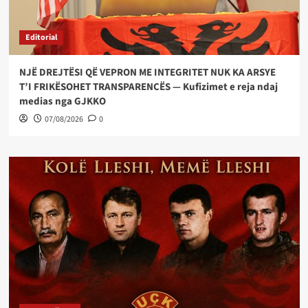
Editorial
NJË DREJTËSI QË VEPRON ME INTEGRITET NUK KA ARSYE
T’I FRIKËSOHET TRANSPARENCËS — Kufizimet e reja ndaj
medias nga GJKKO
07/08/2026
0