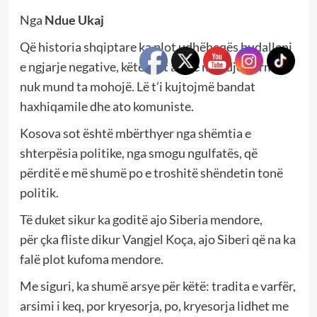
Nga
Ndue Ukaj
Që historia shqiptare ka plot udhëheqës budallenj
e ngjarje negative, këtë fakt asnjë mendje normale
nuk mund ta mohojë. Lë t’i kujtojmë bandat
haxhiqamile dhe ato komuniste.
Kosova sot është mbërthyer nga shëmtia e
shterpësia politike, nga smogu ngulfatës, që
përditë e më shumë po e troshitë shëndetin tonë
politik.
Të duket sikur ka goditë ajo Siberia mendore,
për çka fliste dikur Vangjel Koça, ajo Siberi që na ka
falë plot kufoma mendore.
Me siguri, ka shumë arsye për këtë: tradita e varfër,
arsimi i keq, por kryesorja, po, kryesorja lidhet me