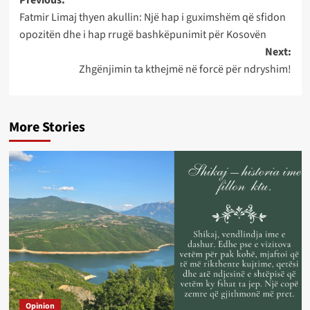
Post
Fatmir Limaj thyen akullin: Një hap i guximshëm që sfidon
navigation
opozitën dhe i hap rrugë bashkëpunimit për Kosovën
Next:
Zhgënjimin ta kthejmë në forcë për ndryshim!
More Stories
Opinion