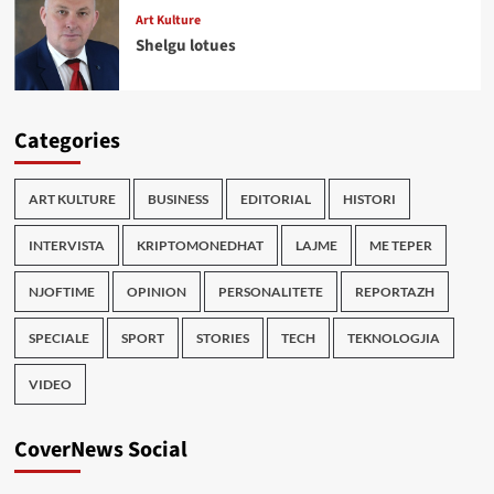
Art Kulture
Shelgu lotues
Categories
ART KULTURE
BUSINESS
EDITORIAL
HISTORI
INTERVISTA
KRIPTOMONEDHAT
LAJME
ME TEPER
NJOFTIME
OPINION
PERSONALITETE
REPORTAZH
SPECIALE
SPORT
STORIES
TECH
TEKNOLOGJIA
VIDEO
CoverNews Social