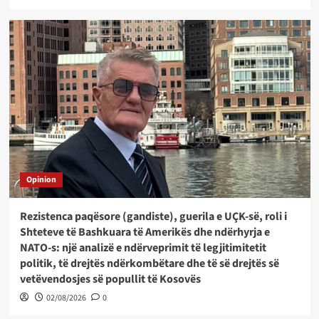
Opinion
Rezistenca paqësore (gandiste), guerila e UÇK-së, roli i
Shteteve të Bashkuara të Amerikës dhe ndërhyrja e
NATO-s: një analizë e ndërveprimit të legjitimitetit
politik, të drejtës ndërkombëtare dhe të së drejtës së
vetëvendosjes së popullit të Kosovës
02/08/2026
0