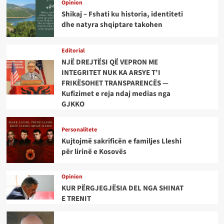
Opinion
Shikaj – Fshati ku historia, identiteti
dhe natyra shqiptare takohen
Editorial
NJË DREJTËSI QË VEPRON ME
INTEGRITET NUK KA ARSYE T’I
FRIKËSOHET TRANSPARENCËS —
Kufizimet e reja ndaj medias nga
GJKKO
Personalitete
Kujtojmë sakrificën e familjes Lleshi
për lirinë e Kosovës
Opinion
KUR PËRGJEGJËSIA DEL NGA SHINAT
E TRENIT