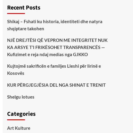
Recent Posts
Shikaj – Fshati ku historia, identiteti dhe natyra
shqiptare takohen
NJË DREJTËSI QË VEPRON ME INTEGRITET NUK
KA ARSYE T’I FRIKËSOHET TRANSPARENCËS —
Kufizimet e reja ndaj medias nga GJKKO
Kujtojmë sakrificën e familjes Lleshi për lirinë e
Kosovës
KUR PËRGJEGJËSIA DEL NGA SHINAT E TRENIT
Shelgu lotues
Categories
Art Kulture