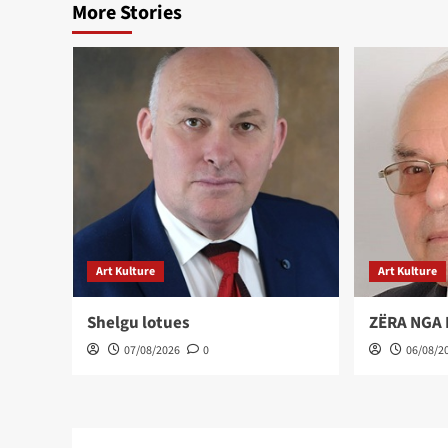
More Stories
Art Kulture
Art Kulture
Shelgu lotues
ZËRA NGA
07/08/2026
0
06/08/2