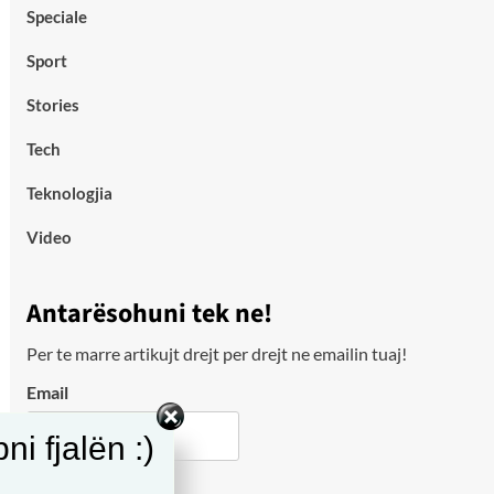
Speciale
Sport
Stories
Tech
Teknologjia
Video
Antarësohuni tek ne!
Per te marre artikujt drejt per drejt ne emailin tuaj!
Email
i fjalën :)
City