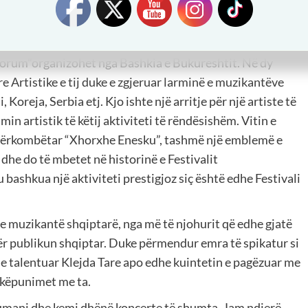
ndër aktivitetet ku është edhe firma e saj është edhe
et që ka ngjallur mjaft jetën muzeale të kryeqytetit
korum”organizohet nga Bashkia e Bukureshtit. Në dy
e Artistike e tij duke e zgjeruar larminë e muzikantëve
oreja, Serbia etj. Kjo ishte një arritje për një artiste të
min artistik të këtij aktiviteti të rëndësishëm. Vitin e
 Ndërkombëtar “Xhorxhe Enesku”, tashmë një emblemë e
i dhe do të mbetet në historinë e Festivalit
 bashkua një aktiviteti prestigjoz siç është edhe Festivali
e muzikantë shqiptarë, nga më të njohurit që edhe gjatë
për publikun shqiptar. Duke përmendur emra të spikatur si
 e talentuar Klejda Tare apo edhe kuintetin e pagëzuar me
hkëpunimet me ta.
 Rumani dhe kemi dhënë koncerte të shumta. Jam ndjerë