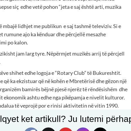
sepse siç
edhe vetë pohon “jeta e saj është arti, muzika
të mbajë lidhjet me publikun
e saj tashmë televiziv. Si e
et rumune ajo ka kënduar dhe përcjellë mesazhe
imi po kalon.
izikisht jam larg tyre. Nëpërmjet muzikës arrij të përcjell
.
këve shihet edhe logoja e “Rotary Club” të Bukureshtit.
e që ka ekzistuar që në kohën e Mbretërisë dhe gëzon një
 organizëm bamirës bëjnë pjesë njerëz të rëndësishëm
dhe
it ekonomik ashtu edhe nga pikëpamja e nivelit kulturor.
alua të veprojë por e rinisi aktivitetin në vitin 1990.
.
Si
anëtare e këtij organizmi Morava shprehet me krenari
qyet ket artikull? Ju lutemi përhapn
esë e këtij klubi botëror që ka në themel humanizmin dhe