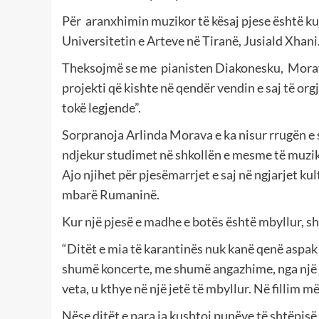
Për
aranxhimin muzikor të kësaj pjese është ku
Universitetin e Arteve në Tiranë, Jusiald Xhani
Theksojmë se me
pianisten Diakonesku,
Morav
projekti që kishte në qendër vendin e saj të org
tokë legjende”.
Sorpranoja Arlinda Morava e ka nisur rrugën e 
ndjekur studimet në shkollën e mesme të muzik
Ajo njihet për pjesëmarrjet e saj në ngjarjet 
mbarë Rumaninë.
Kur një pjesë e madhe e botës është mbyllur, s
“Ditët e mia të karantinës nuk kanë qenë aspak t
shumë koncerte, me shumë angazhime, nga një j
veta, u kthye në një jetë të mbyllur. Në fillim 
Nëse ditët e para ja kushtoi punëve të shtëpis