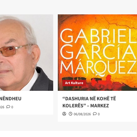
Art Kulture
 NËNDHEU
“DASHURIA NË KOHË TË
KOLERËS” – MARKEZ
026
0
06/08/2026
0