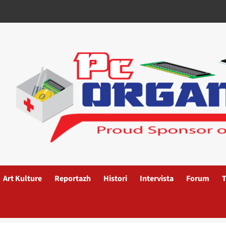
Art Kulture
Reportazh
Histori
Intervista
Forum
T