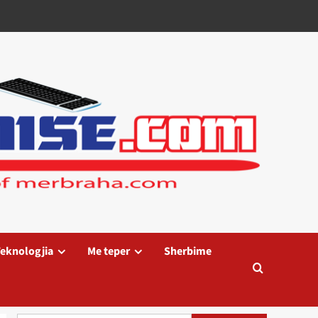
eknologjia
Me teper
Sherbime