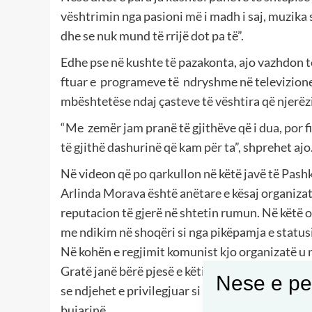
vështrimin nga pasioni më i madh i saj, muzika 
dhe se nuk mund të rrijë dot pa të”.
Edhe pse në kushte të pazakonta, ajo vazhdon 
ftuar e
programeve të
ndryshme në televizion
mbështetëse ndaj çasteve të vështira që njerëz
“Me
zemër jam pranë të gjithëve që i dua, por f
të gjithë dashurinë që kam për ta”, shprehet ajo
Në videon që po qarkullon në këtë javë të Pash
Arlinda Morava është anëtare e kësaj organizat
reputacion të gjerë në shtetin rumun. Në këtë
me ndikim në shoqëri si nga pikëpamja e status
Në kohën e regjimit komunist kjo organizatë u nd
Gratë janë bërë pjesë e këtij klubi në vitin 2000
Nese e pel
se ndjehet e privilegjuar si e para shqiptare pj
bujarinë.