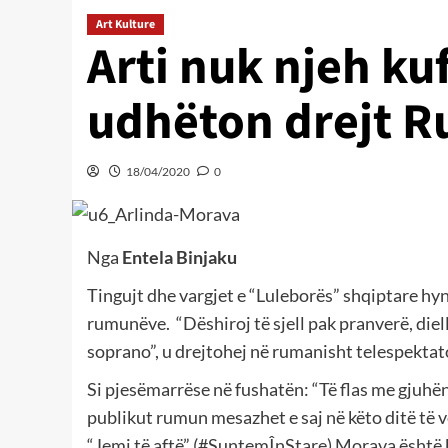
Art Kulture
Arti nuk njeh ku
udhëton drejt 
18/04/2020
0
Nga
Entela Binjaku
Tingujt dhe vargjet e “Luleborës” shqiptare hyn
rumunëve.
“Dëshiroj të sjell pak pranverë, die
soprano”, u drejtohej në rumanisht telespekta
Si pjesëmarrëse në fushatën: “Të flas me gjuhën 
publikut rumun mesazhet e saj në këto ditë të v
“Jemi të aftë” (#SuntemÎnStare) Morava është 