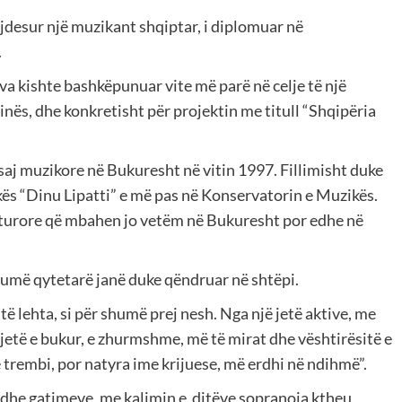
jdesur një muzikant shqiptar, i diplomuar në
.
a kishte bashkëpunuar vite më parë në celje të një
jinës, dhe konkretisht për projektin me titull “Shqipëria
saj muzikore në Bukuresht në vitin 1997. Fillimisht duke
ës “Dinu Lipatti” e më pas në Konservatorin e Muzikës.
kulturore që mbahen jo vetëm në Bukuresht por edhe në
humë qytetarë janë duke qëndruar në shtëpi.
ë lehta, si për shumë prej nesh. Nga një jetë aktive, me
etë e bukur, e zhurmshme, më të mirat dhe vështirësitë e
më trembi, por natyra ime krijuese, më erdhi në ndihmë”.
ë dhe gatimeve, me kalimin e
ditëve sopranoja ktheu