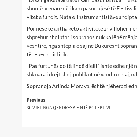
shumë krenare që i kam pasur pjesë të Festivali
vitet e fundit. Nata e
instrumentistëve shqiptar
Por nëse të gjitha këto aktivitete zhvillohen në
shprehur shqiptar i sopranos nuk ka lënë mënjan
vështirë, nga shtëpia e saj në Bukuresht sopra
të repertorit lirik.
“Pas furtunës do të lindë dielli” ishte edhe nj
shkuara i drejtohej
publikut në vendin e
saj, n
Sopranoja Arlinda Morava, është njëherazi edh
Post
Previous:
30 VJET NGA QËNDRESA E NJË KOLEKTIVI
navigation