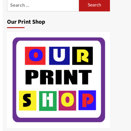
Search
for:
Our Print Shop