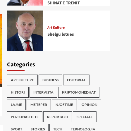
SHINAT E TRENIT
Art Kulture
Shelgu lotues
Categories
ART KULTURE
BUSINESS
EDITORIAL
HISTORI
INTERVISTA
KRIPTOMONEDHAT
LAJME
ME TEPER
NJOFTIME
OPINION
PERSONALITETE
REPORTAZH
SPECIALE
SPORT
STORIES
TECH
TEKNOLOGJIA