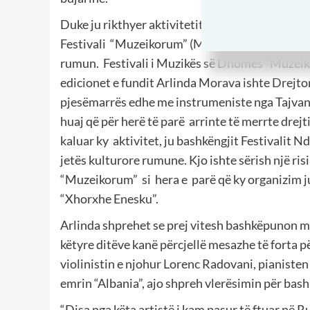
Duke ju rikthyer aktivitetit të saj artistik një 
Festivali
“Muzeikorum” (Museicorum) një aktivit
rumun.
Festivali i Muzikës së Dhomës “Muzei
edicionet e fundit Arlinda Morava ishte Drejtor
pjesëmarrës edhe me instrumeniste nga Tajvani, K
huaj që për herë të parë
arrinte të merrte drejti
kaluar ky
aktivitet, ju bashkëngjit Festivalit
jetës kulturore rumune. Kjo ishte sërish një ris
“Muzeikorum”
si
hera e
parë që ky organizim ju
“Xhorxhe Enesku”.
Arlinda shprehet se prej vitesh bashkëpunon m
këtyre ditëve kanë përcjellë mesazhe të forta 
violinistin e njohur Lorenc Radovani, pianisten
emrin “Albania”, ajo shpreh vlerësimin për bas
“Disa nga këta artistë i kam pasur të ftuar në