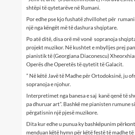
shtëpi të qytetarëve në Rumani.
Por edhe pse kjo fushatë zhvillohet për
rumanis
një nga këngët më të dashura shqiptare.
Po atë ditë, disa orë më vonë
sopranoja shqiptar
projekt muzikor. Në kushtet e mbylljes prej p
pianistik të (Georgiana Diaconescu) Xheorxhia
Operës dhe Operetës të qytetit të Galacit.
” Në këtë Javë të Madhe për Ortodoksinë, ju of
sopranoja e njohur.
Interpretimet nga banesa e saj
kanë qenë të shu
pa dhuruar art”. Bashkë me pianisten rumune si
përgatisnin një pjesë muzikore.
Dita kur edhe u punua ky bashkëpunim përkonte
menduan këtë hymn për këtë festë të madhe të 