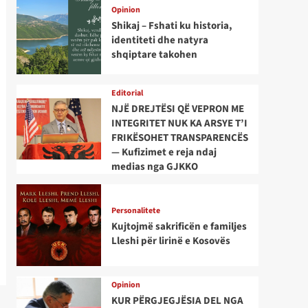
Opinion
Shikaj – Fshati ku historia,
identiteti dhe natyra
shqiptare takohen
Editorial
NJË DREJTËSI QË VEPRON ME
INTEGRITET NUK KA ARSYE T’I
FRIKËSOHET TRANSPARENCËS
— Kufizimet e reja ndaj
medias nga GJKKO
Personalitete
Kujtojmë sakrificën e familjes
Lleshi për lirinë e Kosovës
Opinion
KUR PËRGJEGJËSIA DEL NGA