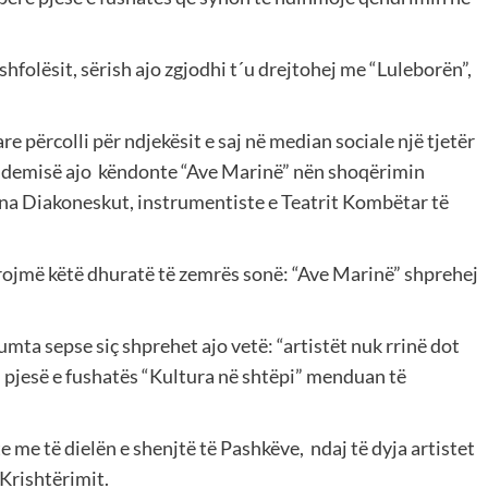
hfolësit, sërish ajo zgjodhi t´u drejtohej me “Luleborën”,
e përcolli për ndjekësit e saj në median sociale një tjetër
andemisë ajo
këndonte “Ave Marinë” nën shoqërimin
na Diakoneskut, instrumentiste e Teatrit Kombëtar të
rojmë këtë dhuratë të zemrës sonë: “Ave Marinë” shprehej
mta sepse siç shprehet ajo vetë: “artistët nuk rrinë dot
 pjesë e fushatës “Kultura në shtëpi” menduan të
 me të dielën e shenjtë të Pashkëve,
ndaj të dyja artistet
Krishtërimit.