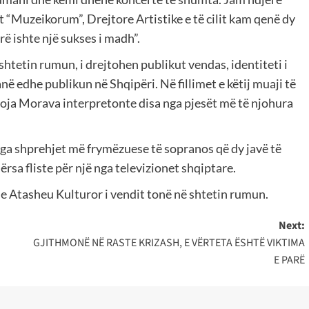
t “Muzeikorum”, Drejtore Artistike e të cilit kam qenë dy
ë ishte një sukses i madh”.
 shtetin rumun, i drejtohen publikut vendas, identiteti i
ë edhe publikun në Shqipëri. Në fillimet e këtij muaji të
noja Morava interpretonte disa nga pjesët më të njohura
ë nga shprehjet më frymëzuese të sopranos që dy javë të
dërsa fliste për një nga televizionet shqiptare.
e Atasheu Kulturor i vendit tonë në shtetin rumun.
Next:
GJITHMONË NË RASTE KRIZASH, E VËRTETA ËSHTË VIKTIMA
E PARË