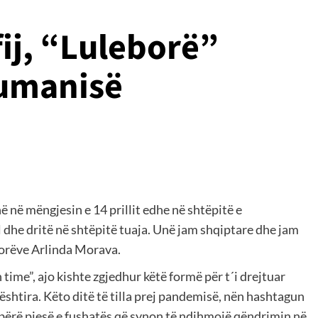
fij, “Luleborë”
Rumanisë
ë në mëngjesin e 14 prillit edhe në shtëpitë e
ll dhe dritë në shtëpitë tuaja. Unë jam shqiptare dhe jam
torëve Arlinda Morava.
time”, ajo kishte zgjedhur këtë formë për t´i drejtuar
ështira. Këto ditë të tilla prej pandemisë, nën hashtagun
bërë pjesë e fushatës që synon të ndihmojë qëndrimin në