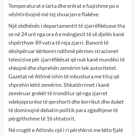
Temperaturat e larta dhe erërat e fuqishme po e
vështirësojnë më tej shuarjen e flakëve.
Një zëdhënës i departamentit të zjarrëfikësave tha
se në 24 orë nga ora 6 e mëngjesit të së djelës kanë
shpërthyer 89 vatra të reja zjarri. Banorë të
dëshpëruar kërkonin ndihmë përmes stracionet
televizive për zjarrëfikësat që nuk kanë mundësi të
shkojnë dhe shprehën zemërim tek autoritetet.
Gazetat në Athinë ishin të mbushura me tituj që
shprehin këtë zemërim. Shkatërrimet i kanë
zemëruar grekët të tronditur që nga zjarret
vdekjeprurëse të qershorit dhe korrikut dhe duket
të dominojnë debatin politik para zgjedhjeve të
përgjithshme të 16 shtatorit.
Në rrugët e Athinës një i ri përshkroi me këto fjalë