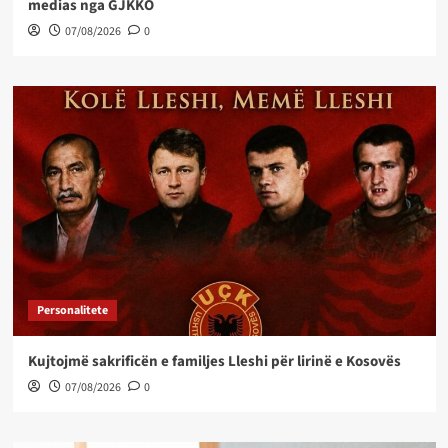
medias nga GJKKO
07/08/2026
0
Personalitete
Kujtojmë sakrificën e familjes Lleshi për lirinë e Kosovës
07/08/2026
0