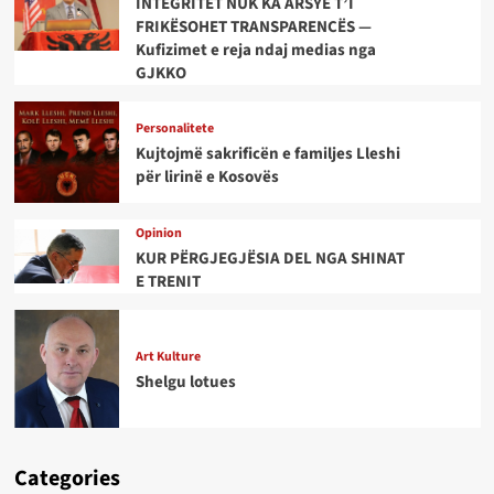
INTEGRITET NUK KA ARSYE T’I
FRIKËSOHET TRANSPARENCËS —
Kufizimet e reja ndaj medias nga
GJKKO
Personalitete
Kujtojmë sakrificën e familjes Lleshi
për lirinë e Kosovës
Opinion
KUR PËRGJEGJËSIA DEL NGA SHINAT
E TRENIT
Art Kulture
Shelgu lotues
Categories