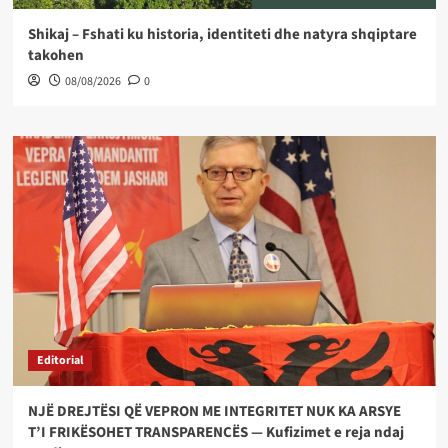
Shikaj – Fshati ku historia, identiteti dhe natyra shqiptare
takohen
08/08/2026
0
Editorial
NJË DREJTËSI QË VEPRON ME INTEGRITET NUK KA ARSYE
T’I FRIKËSOHET TRANSPARENCËS — Kufizimet e reja ndaj