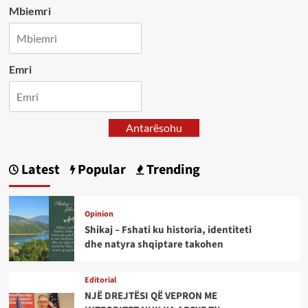
Mbiemri
Emri
Antarësohu
Latest
Popular
Trending
Opinion
Shikaj – Fshati ku historia, identiteti
dhe natyra shqiptare takohen
Editorial
NJË DREJTËSI QË VEPRON ME