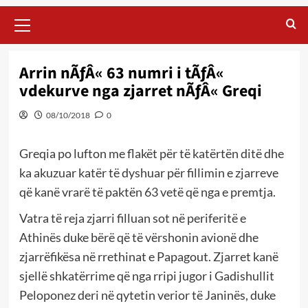
Primary
Menu
Arrin nÃƒÂ« 63 numri i tÃƒÂ«
vdekurve nga zjarret nÃƒÂ« Greqi
08/10/2018
0
Greqia po lufton me flakët për të katërtën ditë dhe
ka akuzuar katër të dyshuar për fillimin e zjarreve
që kanë vrarë të paktën 63 vetë që nga e premtja.
Vatra të reja zjarri filluan sot në periferitë e
Athinës duke bërë që të vërshonin avionë dhe
zjarrëfikësa në rrethinat e Papagout. Zjarret kanë
sjellë shkatërrime që nga rripi jugor i Gadishullit
Peloponez deri në qytetin verior të Janinës, duke