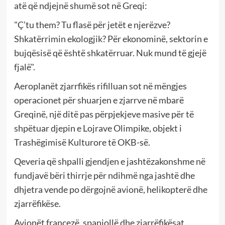
atë që ndjejnë shumë sot në Greqi:
"Ç’tu them? Tu flasë për jetët e njerëzve?
Shkatërrimin ekologjik? Për ekonominë, sektorin e
bujqësisë që është shkatërruar. Nuk mund të gjejë
fjalë".
Aeroplanët zjarrfikës rifilluan sot në mëngjes
operacionet për shuarjen e zjarrve në mbarë
Greqinë, një ditë pas përpjekjeve masive për të
shpëtuar djepin e Lojrave Olimpike, objekt i
Trashëgimisë Kulturore të OKB-së.
Qeveria që shpalli gjendjen e jashtëzakonshme në
fundjavë bëri thirrje për ndihmë nga jashtë dhe
dhjetra vende po dërgojnë avionë, helikopterë dhe
zjarrëfikëse.
Avionët francezë, spanjollë dhe zjarrëfikësat