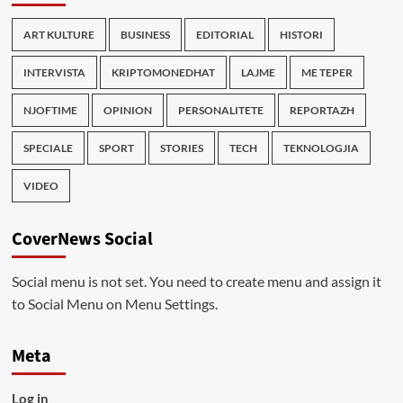
ART KULTURE
BUSINESS
EDITORIAL
HISTORI
INTERVISTA
KRIPTOMONEDHAT
LAJME
ME TEPER
NJOFTIME
OPINION
PERSONALITETE
REPORTAZH
SPECIALE
SPORT
STORIES
TECH
TEKNOLOGJIA
VIDEO
CoverNews Social
Social menu is not set. You need to create menu and assign it
to Social Menu on Menu Settings.
Meta
Log in