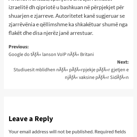
izraelitë dh qipriotë u bashkuan në përpjekjet për
shuarjen e zjarreve. Autoritetet kanë sugjeruar se
zjarrëvënia e qëllimshme ka shkakëtuar shumë nga
flakët dhe disa njerëz janë arrestuar.
Post
Previous:
Google do tÃƒÂ« lanson VoIP nÃƒÂ« Britani
navigation
Next:
Studiuesit mblidhen nÃƒÂ« pÃƒÂ«rpjekje pÃƒÂ«r gjetjen e
njÃƒÂ« vaksine pÃƒÂ«r SidÃƒÂ«n
Leave a Reply
Your email address will not be published.
Required fields