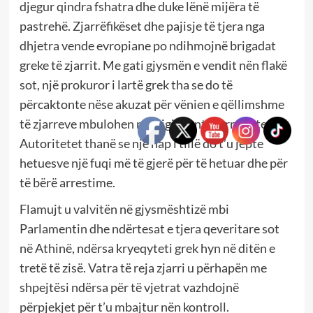
djegur qindra fshatra dhe duke lënë mijëra të
pastrehë. Zjarrëfikëset dhe pajisje të tjera nga
dhjetra vende evropiane po ndihmojnë brigadat
greke të zjarrit. Me gati gjysmën e vendit nën flakë
sot, një prokuror i lartë grek tha se do të
përcaktonte nëse akuzat për vënien e qëllimshme
të zjarreve mbulohen nga ligjet anti-terroriste.
Autoritetet thanë se një hap i tillë do t’u jepte
hetuesve një fuqi më të gjerë për të hetuar dhe për
të bërë arrestime.
Flamujt u valvitën në gjysmështizë mbi
Parlamentin dhe ndërtesat e tjera qeveritare sot
në Athinë, ndërsa kryeqyteti grek hyn në ditën e
tretë të zisë. Vatra të reja zjarri u përhapën me
shpejtësi ndërsa për të vjetrat vazhdojnë
përpjekjet për t’u mbajtur nën kontroll.