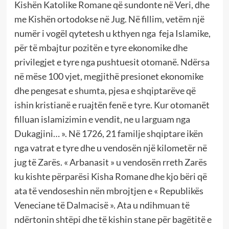
Kishën Katolike Romane që sundonte në Veri, dhe
me Kishën ortodokse në Jug. Në fillim, vetëm një
numër i vogël qytetesh u kthyen nga feja Islamike,
për të mbajtur pozitën e tyre ekonomike dhe
privilegjet e tyre nga pushtuesit otomanë. Ndërsa
në mëse 100 vjet, megjithë presionet ekonomike
dhe pengesat e shumta, pjesa e shqiptarëve që
ishin kristianë e ruajtën fenë e tyre. Kur otomanët
filluan islamizimin e vendit, ne u larguam nga
Dukagjini… ». Në 1726, 21 familje shqiptare ikën
nga vatrat e tyre dhe u vendosën një kilometër në
jug të Zarës. « Arbanasit » u vendosën rreth Zarës
ku kishte përparësi Kisha Romane dhe kjo bëri që
ata të vendoseshin nën mbrojtjen e « Republikës
Veneciane të Dalmacisë ». Ata u ndihmuan të
ndërtonin shtëpi dhe të kishin stane për bagëtitë e