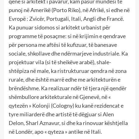
qënë si arkitekt i pavarur, kam pasur mundësi të
punoj në Amerikë (Porto Riko), në Afrikë, si edhe në
Evropë : Zvicër, Portugali, Itali, Angli dhe Francë.
Ka punuar sidomos si arkitekt urbanist për
programme të posaçme: si në krijimin e qendrave
për persona me aftësi të kufizuar, të banesave
sociale, shkollave dhe ndërmarjeve industriale. Ka
projektuar vila (si të sheikëve arabë), shale-
shtëpiza në male, ka ristrukturuar qendra në zona
rurale, dhe është marrë edhe me arkitekturën e
brëndëshme. Ka realizuar ndër të tjera një qendër
shëmbullore arkitekturale në Gjenevë, në «
qytezën » Kolonji (Cologny) ku kanë rezidencat e
tyre miliarderë dhe artistë të dëgjuar si Alen
Delon, Sharl Aznavur, si dhe ka rinovuar kështjella
në Londër, apo « qyteza » antike në Itali.