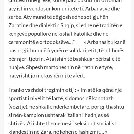
aty ishin vendosur komunitete të Arbanasve dhe
serbe. Aty mund të dëgjosh edhe sot gjuhën
Zaratine dhe dialektin Shqip, si edhe në traditën e
këngëve popullore në kishat katolike dhe në
ceremonitë e ortodoksëve…” « Arbanasit » kanë
pasur gjithmonë frymën e solidaritetit, të ndihmës
për njeri tjetrin. Ata ishin të bashkuar përballë të
huajve. Shpesh martoheshin në rrethin e tyre,
natyrisht jo me kushërinj të afërt.
Franko vazhdoi tregimin e tij : « Im atë ka qënë një
sportist i nivelit të lartë, sidomos në kanotazh
(vozitje), në shkallë ndërkombëtare, por gjithashtu
si nën-kampion ushtarak italian i hedhjes së
shtizës. Ai ishte themeluesi i seksionit socialist
klandestin në Zara, në kohën e fashizmit… »