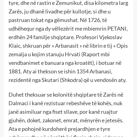
tyre, dhe në rastin e Zemunikut, disa kilometra larg
Zarës, ju dhanë livadhe për kullotje, si dhe u
pastruan tokat nga gëmushat. Në 1726, të
udhëhequr nga dy vëllezërit me mbiemrin PETANI,
erdhën 24 familje shqiptare. Profesori Vjekoslav
Klaic, shkruan për « Arbanasit » në librin e tij « Opis
zemalja u kojim stanuju Hrvati (Raport mbi
vendbanimet e banuara nga kroatët), i botuar në
1881. Aty ai thekson se ishin 1354 Arbanasi,
rezidentë nga Skutari (Shkodra) që u vendosën aty.
Duhet theksuar se kolonitë shqiptare të Zarës në
Dalmaci i kanë rezistuar rebeshëve të kohës, nuk
janë asimiluar nga fiset sllave, por kanë ruajtur
gjuhën, doket, zakonet, emrat, mënyrën e jetesës.
Ata e pohojnë kurdoherë prejardhjen e tyre