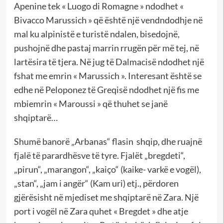
Apenine tek « Luogo di Romagne » ndodhet «
Bivacco Marussich » që është një vendndodhje në
mal ku alpinistë e turistë ndalen, bisedojnë,
pushojnë dhe pastaj marrin rrugën për më tej, në
lartësira të tjera. Në jug të Dalmacisë ndodhet një
fshat me emrin « Marussich ». Interesant është se
edhe në Peloponez të Greqisë ndodhet një fis me
mbiemrin « Maroussi » që thuhet se janë
shqiptarë…
Shumë banorë „Arbanas“ flasin shqip, dhe ruajnë
fjalë të parardhësve të tyre. Fjalët „bregdeti“,
„pirun“, „marangon“, „kaiço“ (kaike- varkë e vogël),
„stan“, „jam i angër“ (Kam uri) etj., përdoren
gjërësisht në mjediset me shqiptarë në Zara. Një
port i vogël në Zara quhet « Bregdet » dhe atje