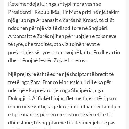
Kete mendoja kur nga shtypi mora vesh se
Presidenti i Republikës, Ilir Meta priti në një takim
një grup nga Arbanasit e Zarës në Kroaci, të cilët
ndodhen për një vizitë disaditore në Shqipëri.
Arbanasitt e Zarës njihen për ruajtjen e zakoneve
të tyre, dhe traditës, ata vizitojnë trevat e
prejardhjes së tyre, promovojnë kulturën dhe artin
dhe shënojnë festën Zoja e Loretos.
Një prej tyre është edhe një shqiptar të brezit të
tretë, nga Zara, Franco Marussich, i cili e ka për
nder që e ka prejardhjen nga Shqipëria, nga
Dukagjini. Ai flokëthinjur, flet me thjeshtësi, pa u
mburrur se gjithçka që ka grumbulluar për familjen
e tij të madhe, përbën një histori të vërtetë e të
dhimshme, të shqiptarëve të cilët menjëherë pas