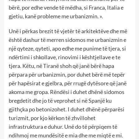
bërë, por edhe vende të mëdha, si Franca, Italia e
gjetiu, kanë probleme me urbanizmin. ».
Unë i përkas brezit të vjetër të arkitektëve dhe më
është dashur të merren sidomos me urbanizmin e
një qyteze, qyteti, apo edhe me punime të tjera, si
ndërtimi i shkollave, rinovimi i kështjellave e te
tjera. Këtu, në Tiranë shoh që janë bërë hapa
përpara për urbanizmin, por duhet bërë më tepër
për hapësirat e gjelbra, për rrugë dytësore që janë
akoma me gropa. Rëndësi i duhet dhënë sidomos
bregdetit dhe jo të veprohet si në Spanjë ku
gjithçka po betonizohet. I duhet dhënë përparësi
turizmit, por kjo kërkon të zhvillohet
infrastruktura e duhur. Unë do të përpiqem të
ndihmoj me mundësitë e mia dhe me miqtë e mi.