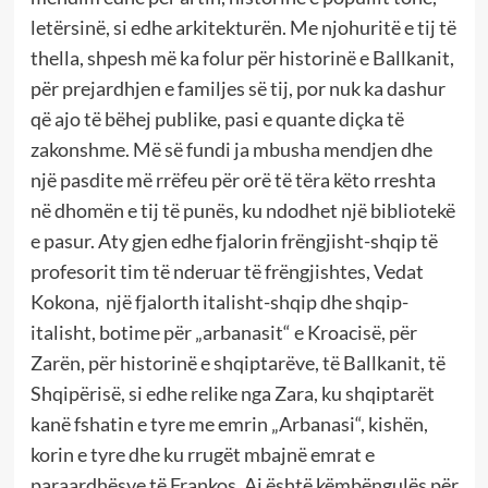
letërsinë, si edhe arkitekturën. Me njohuritë e tij të
thella, shpesh më ka folur për historinë e Ballkanit,
për prejardhjen e familjes së tij, por nuk ka dashur
që ajo të bëhej publike, pasi e quante diçka të
zakonshme. Më së fundi ja mbusha mendjen dhe
një pasdite më rrëfeu për orë të tëra këto rreshta
në dhomën e tij të punës, ku ndodhet një bibliotekë
e pasur. Aty gjen edhe fjalorin frëngjisht-shqip të
profesorit tim të nderuar të frëngjishtes, Vedat
Kokona, një fjalorth italisht-shqip dhe shqip-
italisht, botime për „arbanasit“ e Kroacisë, për
Zarën, për historinë e shqiptarëve, të Ballkanit, të
Shqipërisë, si edhe relike nga Zara, ku shqiptarët
kanë fshatin e tyre me emrin „Arbanasi“, kishën,
korin e tyre dhe ku rrugët mbajnë emrat e
paraardhësve të Frankos. Ai është këmbëngulës për