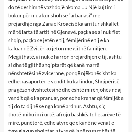
do të deshim të vazhdojë akoma… » Një kujtim i
bukur për mua kur shoh se “arbanasi” me
prejardhje nga Zara e Kroacisë ka arritur shkallët
më të larta të artit në Gjenevë, paçka se ai nuk flet
shqip, paçka se jetën e tij, fëmijërinë e tij e ka
kaluar në Zvicër ku jeton me gjithë familjen.
Megjithatë, ai nuk e harron prejardhjen e tij, ashtu
si dhe të gjithë shqiptarët që kanë marrë
nënshtetësinë zvicerane, por që njëkohësisht ka
edhe pasaportën e vendit ku ka lindur, Shqipërisë,
pra gëzon dyshtetësinë dhe është mirënjohës ndaj
vendit që e ka pranuar, por edhe krenar që fëmijët e
tij do ta dijnë se nga kanë ardhur. Ashtu, siç
thotë miku im i urtë: afroju bashkëatdhetarëve të
mirë, punëtorë, edhe atyre që e kanë në venat e
tyre gjakun shqiptar, atyre që janë pasardhës të