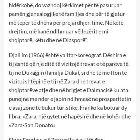
Ndërkohë, do vazhdoj kërkimet për të pasuruar
pemën gjenealogjike të familjes dhe për të gjetur
më tepër të dhëna për prejardhjen time. Në këtë
drejtim, më kanë ndihmuar vëllezërit e mi
shqiptarë, këtu dhe në Diasporë”.
Djali im (1966) është valltar-koreograf. Dëshira e
tij është që një ditë të vizitojë trevat e të parëve të
tij në Dukagjin (familja Duka), si dhe të më fton të
vizitoj shtëpinë e tij në Zara dhe trevat e
shqiptarëve atje dhe në brigjet e Dalmacisë ku ata
punojnë me nder e japin ndihmesë në prosperitetin
e asaj zone të bukur turistike. Franko ka botuar dy
libra: «Zara, një qytet në hapësirë dhe në kohë» dhe
«Zara-San Donato».
Sipas Frankos, në Zemunikun e ulët dhe