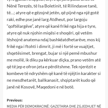
Nënë Terezës, të Isa Boletinit, të Rilindasve tanë,
të…; atyre që e gëzojnë jetën, që pijnë nga një gotë
raki, edhe pse janë larg Atdheut, por largoju
“qoftëlargëve”, atyre që kanë frikë nga hija e tyre,
atyre që nuk njohin miqësi e shoqëri, që vetëm
lëshojnë anatema ndaj bashkëatdhetarëve, mos kij
frikë nga i ftohti i dimrit, ji më i fortë se vuajtjet,
shqetësimet, brengat, bujar si një pemë mbushur
me mollë, ik diku pa kërkuar diçka, prano vetëm atë
që të jep e ofron jeta e përditshme. Tek njerëzit e
kombeve të ndryshëm që kanë të njëjtin karakter si
ne mesdhetarët, ballkanasit, shqiptarët kudo që
janë në Kosovë, Maqedoni e në botë.
Post
Previous:
MEDIA PËR DEMOKRACINË: GAZETARIA DHE ZGJEDHJET NË