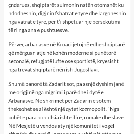
çnderues, shqiptarët sulmonin natën otomanët ku
ndodheshin, digjnin fshatrat e tyre dhe largoheshin
nga vatrat e tyre, për t’i shpëtuar një persekutimi
të ri nga ana e pushtuesve.
Përveç arbanasve në Kroaci jetojnë edhe shqiptarë
që mërguan atje në kohën moderne si punëtorë
sezonalë, refugjatë lufte ose sportistë, kryesisht
nga trevat shqiptarë nën ish-Jugosllavi.
Shumë banorë të Zadarit sot, pa asnjë dyshim janë
me origjinë nga migrimi i parë dhe i dytë e
Arbanasve. Në shkrimet për Zadarin e sotëm
theksohet se ai është një qytet kozmopolit. “Nga
kohët e para popullsia ishte ilire, romake dhe slave.
Në Mesjetë u vendos aty një komunitet i vogël
çifutësh dhe grekë, kurse para pushtimit ottoman