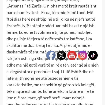
„Arbanasi“ të Zarës. U njoha me të krejt rastësisht
para shumë vitesh. E ruajtëm miqësinë tonë. Më
ftoi disa herë në shtëpinë e tij, diku në një fshat të
Francës. Një shtëpi e ndërtuar mbi bazat e një ish
ferme, ku edhe tavolinën e tij të punës, mobiljet
dhe pajisje të tjera të ndërtesës tre katëshe, i ka
skalitur me duart e tij të arta. Ai pret atje miq e
dashamirës të shumtë, shpesh herë rreth një gote
rakije rrushi nga Shqipëria që ja sjellin miqtë, ose
edhe me një gotë verë të mirë e të vjetër që ai e njeh
si degustator e prodhues i saj. I tillë është dhe në
jetë, gjithmonë me atë buzëqeshjen e tij
karakteristike, me respektin që gëzon tek kolegët,
tek miqtë e shumtë. Edhe unë kam fatin e mirë të
jem një prej tyre, që herë herë i marr ndonjë
mendim edhe për artin, historinë e popullit tonë,