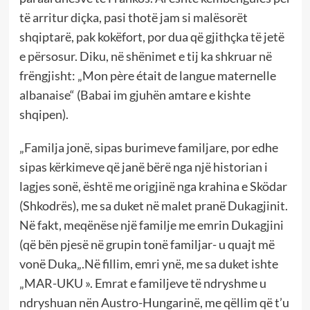
të arritur diçka, pasi thotë jam si malësorët
shqiptarë, pak kokëfort, por dua që gjithçka të jetë
e përsosur. Diku, në shënimet e tij ka shkruar në
frëngjisht: „Mon père était de langue maternelle
albanaise“ (Babai im gjuhën amtare e kishte
shqipen).
„Familja jonë, sipas burimeve familjare, por edhe
sipas kërkimeve që janë bërë nga një historian i
lagjes sonë, është me origjinë nga krahina e Sködar
(Shkodrës), me sa duket në malet pranë Dukagjinit.
Në fakt, meqënëse një familje me emrin Dukagjini
(që bën pjesë në grupin tonë familjar- u quajt më
vonë Duka„.Në fillim, emri ynë, me sa duket ishte
„MAR-UKU ». Emrat e familjeve të ndryshme u
ndryshuan nën Austro-Hungarinë, me qëllim që t’u