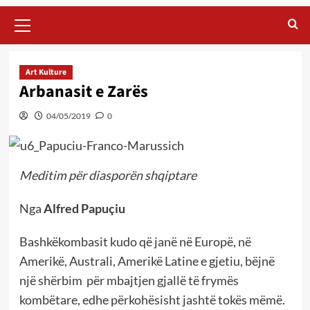
Primary
Menu
Art Kulture
Arbanasit e Zarës
04/05/2019
0
Meditim për diasporën shqiptare
Nga
Alfred Papuçiu
Bashkëkombasit kudo që janë në Europë, në
Amerikë, Australi, Amerikë Latine e gjetiu, bëjnë
një shërbim për mbajtjen gjallë të frymës
kombëtare, edhe përkohësisht jashtë tokës mëmë.