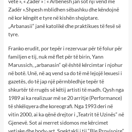
vete », « Zadër » : « Arbénesh jan sot nji vend me
Zadër ».Shpesh mblidhen sëbashku dhe këndojnë
në kor këngët e tyre në kishën shqiptare.
„Arbanasii“ janë katolikë dhe praktikues të fesë së
tyre.
Franko erudit, por tepër i rezervuar për të folur për
familjen e tij, nuk më flet për të birin, Yann
Marussich, „arbanasin“ që është kërcimtar i njohur
në botë. Unë, në aq vend sa do të më lejojë lexuesi i
gazetës, do të jap një përmbledhje tepër të
shkurtër të rrugës së këtij artisti të madh. Qysh nga
1989 ai ka realizuar më se 20 arritje (Performance)
të shkëlqyera dhe koreografi. Nga 1993 deri në
vitin 2000, ai ka qënë drejtor i „Teatrit të Uzinës“ në
Gjenevë. Sot ai merret sidomos me kërcimet
vetiake dhe body-art. Spektakli i tij “Ble Provisoire”