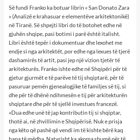
Së fundi Franko ka botuar librin « San Donato Zara
» (Analizë e krahasuar e elementëve arkitektonikë)
në Tiranë. Së shpejti libri do të botohet edhe në
gjuhën shqipe, pasi botimi i parë është italisht.
Libri është tepër i dokumentuar dhe lexohet me
endje si nga arkitektët, por edhe nga lexues të tjerë
dashamirës të artit, pasi jep një vizion tjetër të
arkitekturës. Franko ishte edhe në Shqipëri për të
gjetur gjurmët e të parëve të tij shqiptarë, për të
pasuruar pemën gjenealogjike të familjes së tij, si
dhe për të dhënë ndihmesën e tij për arkitekturën
shqiptare dhe për të sjellë investues francezë.
«Dua edhe unë të jap kontributin tij si shqiptar,
thotë ai, në zhvillimin e Shqipërisë. Nuk e prisja
nga këto që pashë që vendi im të kishte bërë kaq
hapa të mëdha. Natyrisht ka akoma shumë për të