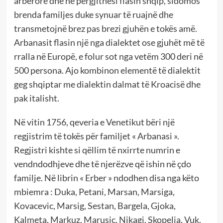
arbërore dhe në përgjithësi flasin shqip, sidomos
brenda familjes duke synuar të ruajnë dhe
transmetojnë brez pas brezi gjuhën e tokës amë.
Arbanasit flasin një nga dialektet ose gjuhët më të
rralla në Europë, e folur sot nga vetëm 300 deri në
500 persona. Ajo kombinon elementë të dialektit
geg shqiptar me dialektin dalmat të Kroacisë dhe
pak italisht.
Në vitin 1756, qeveria e Venetikut bëri një
regjistrim të tokës për familjet « Arbanasi ».
Regjistri kishte si qëllim të nxirrte numrin e
vendndodhjeve dhe të njerëzve që ishin në çdo
familje. Në librin « Erber » ndodhen disa nga këto
mbiemra : Duka, Petani, Marsan, Marsiga,
Kovacevic, Marsig, Sestan, Bargela, Gjoka,
Kalmeta, Markuz, Marusic, Nikagi, Skopelja, Vuk,