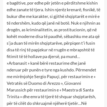
e bagëtive, por edhe për jetën e përditshme kishin
edhe zanate të tjera. Ishin njerëz krenarë, fisnikë, të
bukur dhe me karakter, si gjithë shqiptarët e mirë e
të ndershëm, kudo që janë në botë. Nuk e njihnin as
drogën, as kriminalitetin, as prostitucionin, që në
kohët moderne disa të paudhë, sëbashku me ata që
s’ja duan të mirën shqiptarëve, përpiqen t’i fusin
disa të rinj të papjekur në rrugën e mbrapshtë të
fitimit të të hollave pa djersë, pa mund…
»Arbanasit » kanë bërë restaurime dhe janë
nderuar për punën e tyre nga kushdo. Përmendet
me mirënjohje Sergio Papuçi, për restaurimin e «
Vetratës së Duomo di Arezzo », Giovanni
Marussich për restaurimin e « Maestra di Santa
Trinita » dhe emra të tjerë të shquar shqiptarësh,
për të cilët do shkruajmë njëherë tjetër…Në