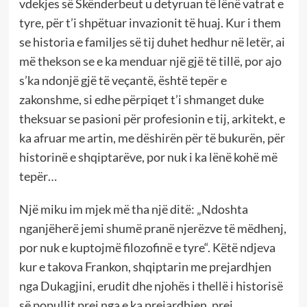
vdekjes së Skënderbeut u detyruan të lënë vatrat e
tyre, për t’i shpëtuar invazionit të huaj. Kur i them
se historia e familjes së tij duhet hedhur në letër, ai
më thekson se e ka menduar një gjë të tillë, por ajo
s’ka ndonjë gjë të veçantë, është tepër e
zakonshme, si edhe përpiqet t’i shmanget duke
theksuar se pasioni për profesionin e tij, arkitekt, e
ka afruar me artin, me dëshirën për të bukurën, për
historinë e shqiptarëve, por nuk i ka lënë kohë më
tepër…
Një miku im mjek më tha një ditë: „Ndoshta
nganjëherë jemi shumë pranë njerëzve të mëdhenj,
por nuk e kuptojmë filozofinë e tyre“. Këtë ndjeva
kur e takova Frankon, shqiptarin me prejardhjen
nga Dukagjini, erudit dhe njohës i thellë i historisë
së popullit prej nga e ka prejardhjen, prej