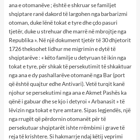
ana e otomanëve ; është e shkruar se familjet
shqiptare ranë dakord të largohen nga barbarizmi
otoman, duke lënë tokat e tyre dhe çdo pasuri
tjetër, duke u strehuar dhe marrë në mbrojtje nga
Republika ». Në një dokument tjetër të 30 dhjetorit
1726 theksohet lidhur me migrimin e dytë të
shqiptarëve : « këto familje u detyruan të ikin nga
tokat e tyre, për shkak të persekutimit të shkaktuar
nga ana e dy pashallarëve otomanë nga Bar (port
që është quajtur edhe Antivari). Vetë turqit kanë
njohur se persekutimi nga ana e Akmet Pashës ka
qënë i gabuar dhe se kjo i detyroi « Arbanasit » të
lëvizin nga tokat e tyre amtare. Sipas legjendës, një
nga rrugët që përdornin otomanët për të
persekutuar shqiptarët ishte rrëmbimi i grave të
reja të krishtere. Si hakmarrje ndaj këtij veprimi