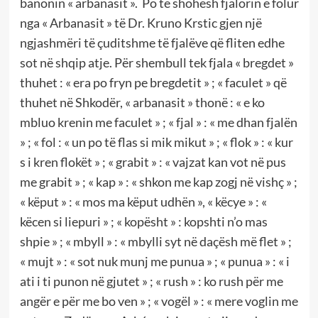
banonin « arbanasit ». Po të shohësh fjalorin e folur
nga « Arbanasit » të Dr. Kruno Krstic gjen një
ngjashmëri të çuditshme të fjalëve që fliten edhe
sot në shqip atje. Për shembull tek fjala « bregdet »
thuhet : « era po fryn pe bregdetit » ; « faculet » që
thuhet në Shkodër, « arbanasit » thonë : « e ko
mbluo krenin me faculet » ; « fjal » : « me dhan fjalën
» ; « fol : « un po të flas si mik mikut » ; « flok » : « kur
s i kren flokët » ; « grabit » : « vajzat kan vot në pus
me grabit » ; « kap » : « shkon me kap zogj në vishç » ;
« këput » : « mos ma këput udhën », « këcye » : «
këcen si liepuri » ; « kopësht » : kopshti n’o mas
shpie » ; « mbyll » : « mbylli syt në daçësh më flet » ;
« mujt » : « sot nuk munj me punua » ; « punua » : « i
ati i ti punon në gjutet » ; « rush » : ko rush për me
angër e për me bo ven » ; « vogël » : « mere voglin me