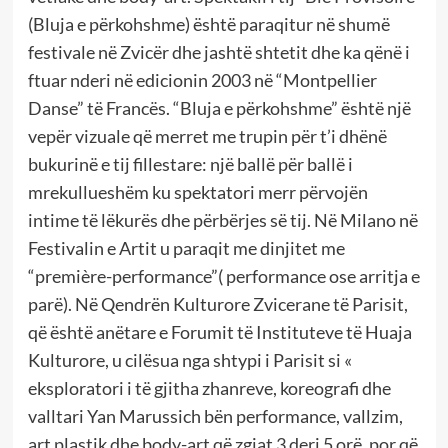
(Bluja e përkohshme) është paraqitur në shumë
festivale në Zvicër dhe jashtë shtetit dhe ka qënë i
ftuar nderi në edicionin 2003 në “Montpellier
Danse” të Francës. “Bluja e përkohshme” është një
vepër vizuale që merret me trupin për t’i dhënë
bukurinë e tij fillestare: një ballë për ballë i
mrekullueshëm ku spektatori merr përvojën
intime të lëkurës dhe përbërjes së tij. Në Milano në
Festivalin e Artit u paraqit me dinjitet me
“première-performance”( performance ose arritja e
parë). Në Qendrën Kulturore Zvicerane të Parisit,
që është anëtare e Forumit të Instituteve të Huaja
Kulturore, u cilësua nga shtypi i Parisit si «
eksploratori i të gjitha zhanreve, koreografi dhe
valltari Yan Marussich bën performance, vallzim,
art plastik dhe body-art që zgjat 3 deri 5 orë, por që