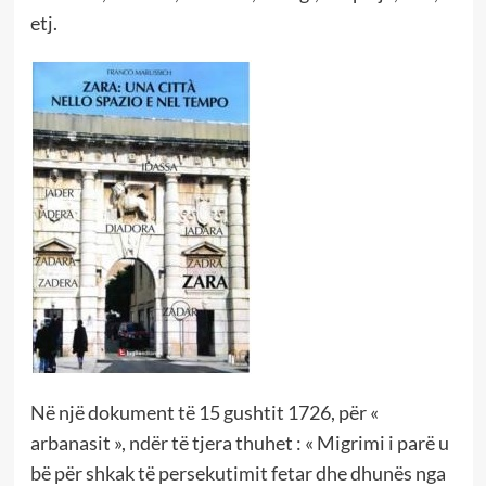
etj.
Në një dokument të 15 gushtit 1726, për «
arbanasit », ndër të tjera thuhet : « Migrimi i parë u
bë për shkak të persekutimit fetar dhe dhunës nga