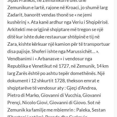
Zemunikun e lartë, rajone në Kroaci, jo shumë larg
Zadarit, banorët vendas thonë se « ne jemi
kushërinj ». Ata kanë ardhur nga Veriu i Shqipërisë.
Arkitekti me origjinë shqiptare më tregon se një
ditë kur ishte duke restauruar shtëpinë e tij në
Zara, kishte kërkuar një kamion për të transportuar
disa pajisje. Shoferi ishte nga Marussichët… ».
Vendbanimi i « Arbanasve » i vendosur nga
Republika e Venetikut në 1727, në Zemunik, 14 km
larg Zarës është po ashtu tepër domethënës. Një
dokument i 12 shkurtit 1728, thekson emrat e
shqiptarëve të vendosur aty : Gjeçi d’Andrea,
Pietro di Marko, Giovanni di Vucchia, Giovanni
Prençi, Nicolo Giovi, Giovanni di Giovo. Sot në
Zemunik ka familje me mbiemrin : Paleka, Sestan
(Shestani i sotëm), Prenda dhe Curkovic.