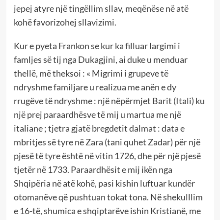
jepej atyre një tingëllim sllav, meqënëse në atë
kohë favorizohej sllavizimi.
Kur e pyeta Frankon se kur ka filluar largimi i
famljes së tij nga Dukagjini, ai duke u menduar
thellë, më theksoi : « Migrimi i grupeve të
ndryshme familjare u realizua me anën e dy
rrugëve të ndryshme : një nëpërmjet Barit (Itali) ku
një prej paraardhësve të mij u martua me një
italiane ; tjetra gjatë bregdetit dalmat : data e
mbritjes së tyre në Zara (tani quhet Zadar) për një
pjesë të tyre është në vitin 1726, dhe për një pjesë
tjetër në 1733. Paraardhësit e mij ikën nga
Shqipëria në atë kohë, pasi kishin luftuar kundër
otomanëve që pushtuan tokat tona. Në shekulllim
e 16-të, shumica e shqiptarëve ishin Kristianë, me