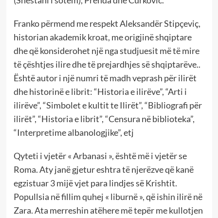
Franko përmend me respekt Aleksandër Stipçeviç,
historian akademik kroat, me origjinë shqiptare
dhe që konsiderohet një nga studjuesit më të mire
të çështjes ilire dhe të prejardhjes së shqiptarëve..
Është autor i një numri të madh veprash për ilirët
dhe historinë e librit: “Historia e ilirëve”, “Arti i
ilirëve”, “Simbolet e kultit te Ilirët”, “Bibliografi për
ilirët”, “Historia e librit”, “Censura në biblioteka”,
“Interpretime albanologjike”, etj
Qyteti i vjetër « Arbanasi », është më i vjetër se
Roma. Aty janë gjetur eshtra të njerëzve që kanë
egzistuar 3 mijë vjet para lindjes së Krishtit.
Popullsia në fillim quhej « liburnë », që ishin ilirë në
Zara. Ata merreshin atëhere më tepër me kullotjen