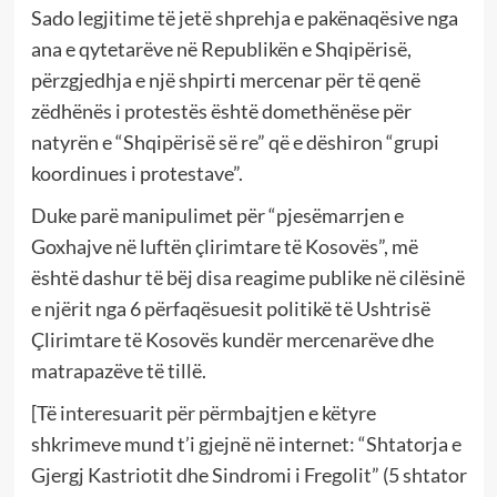
Sado legjitime të jetë shprehja e pakënaqësive nga
ana e qytetarëve në Republikën e Shqipërisë,
përzgjedhja e një shpirti mercenar për të qenë
zëdhënës i protestës është domethënëse për
natyrën e “Shqipërisë së re” që e dëshiron “grupi
koordinues i protestave”.
Duke parë manipulimet për “pjesëmarrjen e
Goxhajve në luftën çlirimtare të Kosovës”, më
është dashur të bëj disa reagime publike në cilësinë
e njërit nga 6 përfaqësuesit politikë të Ushtrisë
Çlirimtare të Kosovës kundër mercenarëve dhe
matrapazëve të tillë.
[Të interesuarit për përmbajtjen e këtyre
shkrimeve mund t’i gjejnë në internet: “Shtatorja e
Gjergj Kastriotit dhe Sindromi i Fregolit” (5 shtator