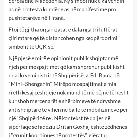
Serbia dhe Maqedonia. Ky simbol nuk e ka vendin
as në protesta kundër e as në manifestime pro
pushtetarëve në Tiranë.
Ftoj të gjitha organizatat e dala nga tri luftërat
çlirimtare që të distancohen nga keqpërdorimi i
simbolit të UÇK-së.
Një pjesë e mirë e opinionit publik shqiptar më
njeh për mospajtimet që kam shprehur publikisht
ndaj kryeministrit të Shqipërisë, z. Edi Rama për
“Mini–Shengenin”. Mirëpo mospajtimet e mia
rreth kësaj çështjeje nuk mund të më bëjnë të hesht
kur shoh mercenarët e shërbimeve të ndryshme
antishqiptare të vihen në ballë të mobilizimeve për
një “Shqipëri të re”. Në kontekst të daljes në
sipërfaqe se faqeziu Dritan Goxhaj është zëdhënës
i “grupit koordinues të protestës”, gjërat u