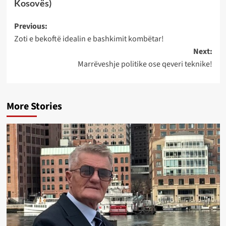
Kosovës)
Post
Previous:
Zoti e bekoftë idealin e bashkimit kombëtar!
navigation
Next:
Marrëveshje politike ose qeveri teknike!
More Stories