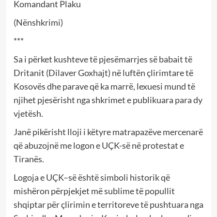
Komandant Plaku
(Nënshkrimi)
***
Sa i përket kushteve të pjesëmarrjes së babait të
Dritanit (Dilaver Goxhajt) në luftën çlirimtare të
Kosovës dhe parave që ka marrë, lexuesi mund të
njihet pjesërisht nga shkrimet e publikuara para dy
vjetësh.
Janë pikërisht lloji i këtyre matrapazëve mercenarë
që abuzojnë me logon e UÇK-së në protestat e
Tiranës.
Logoja e UÇK–së është simboli historik që
mishëron përpjekjet më sublime të popullit
shqiptar për çlirimin e territoreve të pushtuara nga