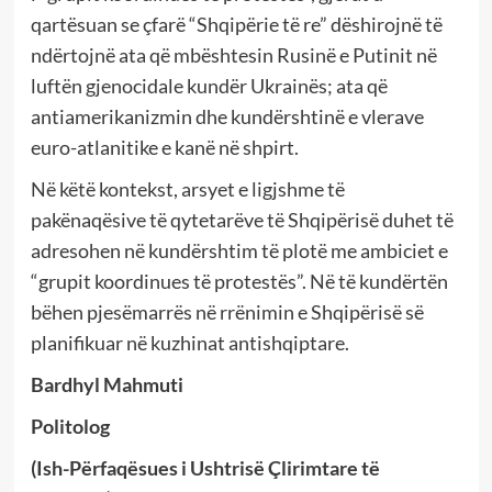
qartësuan se çfarë “Shqipërie të re” dëshirojnë të
ndërtojnë ata që mbështesin Rusinë e Putinit në
luftën gjenocidale kundër Ukrainës; ata që
antiamerikanizmin dhe kundërshtinë e vlerave
euro-atlanitike e kanë në shpirt.
Në këtë kontekst, arsyet e ligjshme të
pakënaqësive të qytetarëve të Shqipërisë duhet të
adresohen në kundërshtim të plotë me ambiciet e
“grupit koordinues të protestës”. Në të kundërtën
bëhen pjesëmarrës në rrënimin e Shqipërisë së
planifikuar në kuzhinat antishqiptare.
Bardhyl Mahmuti
Politolog
(Ish-Përfaqësues i Ushtrisë Çlirimtare të