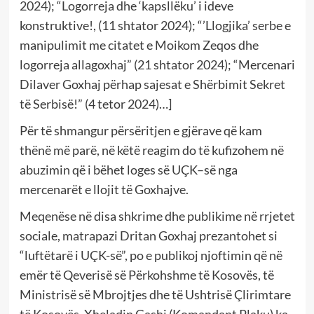
2024); “Logorreja dhe ‘kapsllëku’ i ideve
konstruktive!, (11 shtator 2024); “’Llogjika’ serbe e
manipulimit me citatet e Moikom Zeqos dhe
logorreja allagoxhaj” (21 shtator 2024); “Mercenari
Dilaver Goxhaj përhap sajesat e Shërbimit Sekret
të Serbisë!” (4 tetor 2024)…]
Për të shmangur përsëritjen e gjërave që kam
thënë më parë, në këtë reagim do të kufizohem në
abuzimin që i bëhet loges së UÇK–së nga
mercenarët e llojit të Goxhajve.
Meqenëse në disa shkrime dhe publikime në rrjetet
sociale, matrapazi Dritan Goxhaj prezantohet si
“luftëtarë i UÇK-së”, po e publikoj njoftimin që në
emër të Qeverisë së Përkohshme të Kosovës, të
Ministrisë së Mbrojtjes dhe të Ushtrisë Çlirimtare