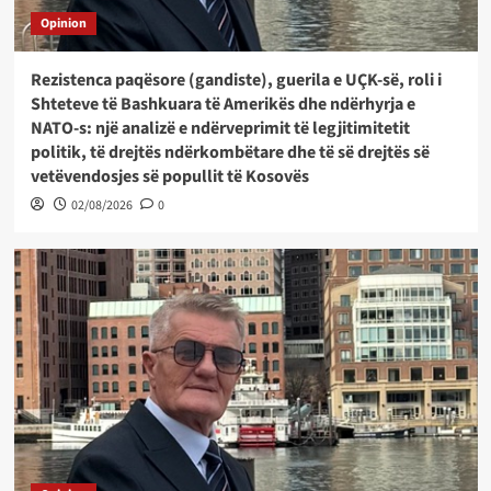
Opinion
Rezistenca paqësore (gandiste), guerila e UÇK-së, roli i
Shteteve të Bashkuara të Amerikës dhe ndërhyrja e
NATO-s: një analizë e ndërveprimit të legjitimitetit
politik, të drejtës ndërkombëtare dhe të së drejtës së
vetëvendosjes së popullit të Kosovës
02/08/2026
0