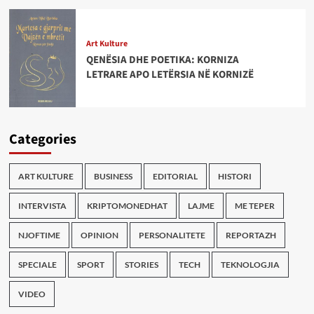
Art Kulture
QENËSIA DHE POETIKA: KORNIZA
LETRARE APO LETËRSIA NË KORNIZË
Categories
ART KULTURE
BUSINESS
EDITORIAL
HISTORI
INTERVISTA
KRIPTOMONEDHAT
LAJME
ME TEPER
NJOFTIME
OPINION
PERSONALITETE
REPORTAZH
SPECIALE
SPORT
STORIES
TECH
TEKNOLOGJIA
VIDEO