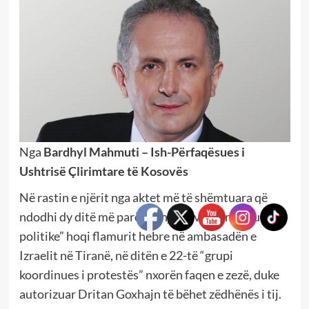
Nga
Bardhyl Mahmuti – Ish-Përfaqësues i
Ushtrisë Çlirimtare të Kosovës
Në rastin e njërit nga aktet më të shëmtuara që
ndodhi dy ditë më parë, ku një “lavire e maskuar
politike” hoqi flamurit hebre në ambasadën e
Izraelit në Tiranë, në ditën e 22-të “grupi
koordinues i protestës” nxorën faqen e zezë, duke
autorizuar Dritan Goxhajn të bëhet zëdhënës i tij.