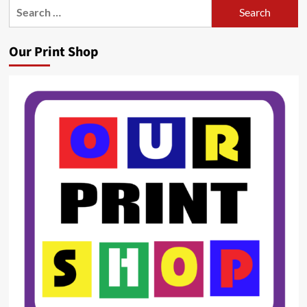
Search
for:
Our Print Shop