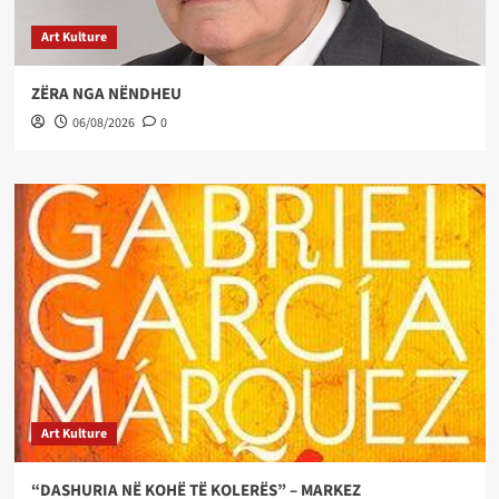
Art Kulture
ZËRA NGA NËNDHEU
06/08/2026
0
Art Kulture
“DASHURIA NË KOHË TË KOLERËS” – MARKEZ