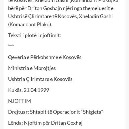
të Kosovës, Xheladin Gashi (Komandant Plaku) ka
bërë për Dritan Goxhajn njëri nga themeluesit e
Ushtrisë Çlirimtare të Kosovës, Xheladin Gashi
(Komandant Plaku).
Teksti i plotë i njoftimit:
***
Qeveria e Përkohshme e Kosovës
Ministria e Mbrojtjes
Ushtria Çlirimtare e Kosovës
Kukës, 21.04.1999
NJOFTIM
Drejtuar: Shtabit të Operacionit “Shigjeta”
Lënda: Njoftim për Dritan Goxhaj