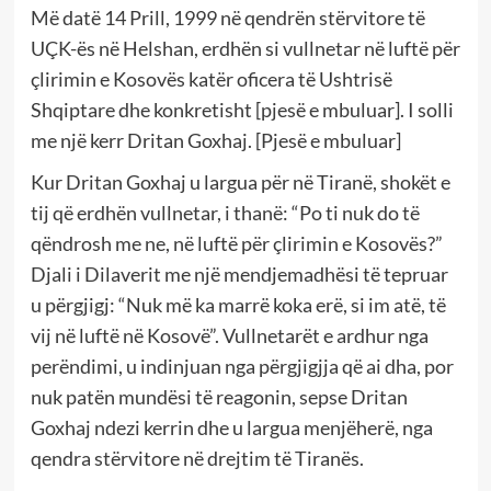
Më datë 14 Prill, 1999 në qendrën stërvitore të
UÇK-ës në Helshan, erdhën si vullnetar në luftë për
çlirimin e Kosovës katër oficera të Ushtrisë
Shqiptare dhe konkretisht [pjesë e mbuluar]. I solli
me një kerr Dritan Goxhaj. [Pjesë e mbuluar]
Kur Dritan Goxhaj u largua për në Tiranë, shokët e
tij që erdhën vullnetar, i thanë: “Po ti nuk do të
qëndrosh me ne, në luftë për çlirimin e Kosovës?”
Djali i Dilaverit me një mendjemadhësi të tepruar
u përgjigj: “Nuk më ka marrë koka erë, si im atë, të
vij në luftë në Kosovë”. Vullnetarët e ardhur nga
perëndimi, u indinjuan nga përgjigjja që ai dha, por
nuk patën mundësi të reagonin, sepse Dritan
Goxhaj ndezi kerrin dhe u largua menjëherë, nga
qendra stërvitore në drejtim të Tiranës.